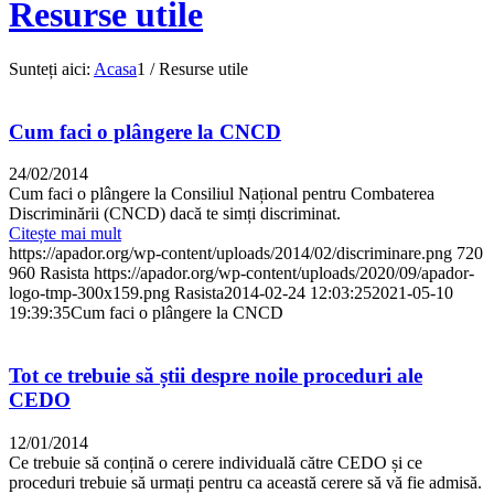
Resurse utile
Sunteți aici:
Acasa
1
/
Resurse utile
Cum faci o plângere la CNCD
24/02/2014
Cum faci o plângere la Consiliul Național pentru Combaterea
Discriminării (CNCD) dacă te simți discriminat.
Citește mai mult
https://apador.org/wp-content/uploads/2014/02/discriminare.png
720
960
Rasista
https://apador.org/wp-content/uploads/2020/09/apador-
logo-tmp-300x159.png
Rasista
2014-02-24 12:03:25
2021-05-10
19:39:35
Cum faci o plângere la CNCD
Tot ce trebuie să știi despre noile proceduri ale
CEDO
12/01/2014
Ce trebuie să conțină o cerere individuală către CEDO și ce
proceduri trebuie să urmați pentru ca această cerere să vă fie admisă.