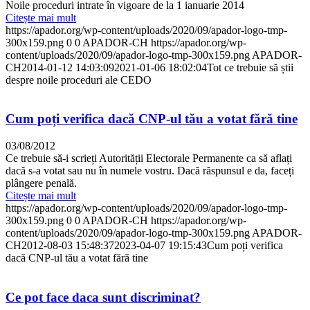
Noile proceduri intrate în vigoare de la 1 ianuarie 2014
Citește mai mult
https://apador.org/wp-content/uploads/2020/09/apador-logo-tmp-
300x159.png
0
0
APADOR-CH
https://apador.org/wp-
content/uploads/2020/09/apador-logo-tmp-300x159.png
APADOR-
CH
2014-01-12 14:03:09
2021-01-06 18:02:04
Tot ce trebuie să știi
despre noile proceduri ale CEDO
Cum poți verifica dacă CNP-ul tău a votat fără tine
03/08/2012
Ce trebuie să-i scrieți Autorității Electorale Permanente ca să aflați
dacă s-a votat sau nu în numele vostru. Dacă răspunsul e da, faceți
plângere penală.
Citește mai mult
https://apador.org/wp-content/uploads/2020/09/apador-logo-tmp-
300x159.png
0
0
APADOR-CH
https://apador.org/wp-
content/uploads/2020/09/apador-logo-tmp-300x159.png
APADOR-
CH
2012-08-03 15:48:37
2023-04-07 19:15:43
Cum poți verifica
dacă CNP-ul tău a votat fără tine
Ce pot face daca sunt discriminat?