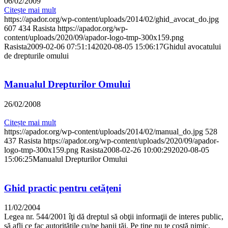
06/02/2009
Citește mai mult
https://apador.org/wp-content/uploads/2014/02/ghid_avocat_do.jpg
607
434
Rasista
https://apador.org/wp-
content/uploads/2020/09/apador-logo-tmp-300x159.png
Rasista
2009-02-06 07:51:14
2020-08-05 15:06:17
Ghidul avocatului
de drepturile omului
Manualul Drepturilor Omului
26/02/2008
Citește mai mult
https://apador.org/wp-content/uploads/2014/02/manual_do.jpg
528
437
Rasista
https://apador.org/wp-content/uploads/2020/09/apador-
logo-tmp-300x159.png
Rasista
2008-02-26 10:00:29
2020-08-05
15:06:25
Manualul Drepturilor Omului
Ghid practic pentru cetăţeni
11/02/2004
Legea nr. 544/2001 îţi dă dreptul să obţii informaţii de interes public,
să afli ce fac autorităţile cu/pe banii tăi. Pe tine nu te costă nimic.