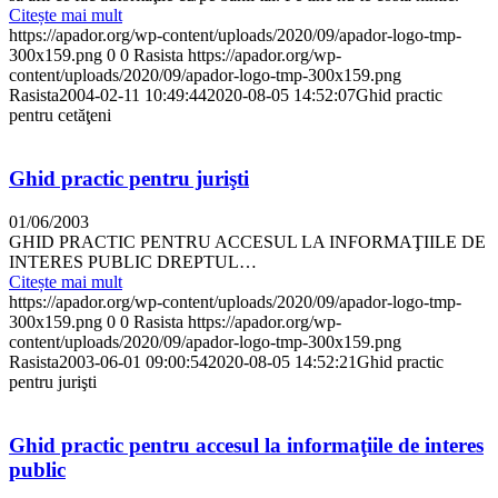
Citește mai mult
https://apador.org/wp-content/uploads/2020/09/apador-logo-tmp-
300x159.png
0
0
Rasista
https://apador.org/wp-
content/uploads/2020/09/apador-logo-tmp-300x159.png
Rasista
2004-02-11 10:49:44
2020-08-05 14:52:07
Ghid practic
pentru cetăţeni
Ghid practic pentru jurişti
01/06/2003
GHID PRACTIC PENTRU ACCESUL LA INFORMAŢIILE DE
INTERES PUBLIC DREPTUL…
Citește mai mult
https://apador.org/wp-content/uploads/2020/09/apador-logo-tmp-
300x159.png
0
0
Rasista
https://apador.org/wp-
content/uploads/2020/09/apador-logo-tmp-300x159.png
Rasista
2003-06-01 09:00:54
2020-08-05 14:52:21
Ghid practic
pentru jurişti
Ghid practic pentru accesul la informaţiile de interes
public