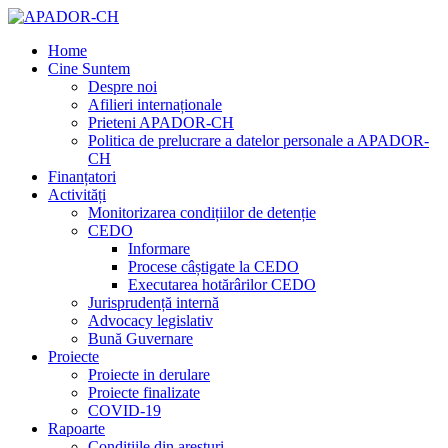
Home
Cine Suntem
Despre noi
Afilieri internaționale
Prieteni APADOR-CH
Politica de prelucrare a datelor personale a APADOR-
CH
Finanțatori
Activități
Monitorizarea condițiilor de detenție
CEDO
Informare
Procese câștigate la CEDO
Executarea hotărârilor CEDO
Jurisprudență internă
Advocacy legislativ
Bună Guvernare
Proiecte
Proiecte in derulare
Proiecte finalizate
COVID-19
Rapoarte
Condițiile din aresturi