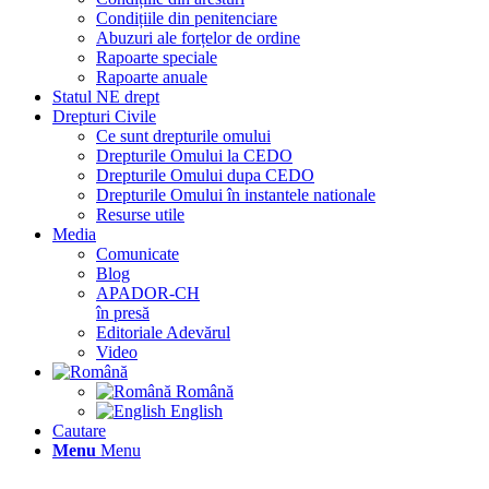
Condițiile din penitenciare
Abuzuri ale forțelor de ordine
Rapoarte speciale
Rapoarte anuale
Statul NE drept
Drepturi Civile
Ce sunt drepturile omului
Drepturile Omului la CEDO
Drepturile Omului dupa CEDO
Drepturile Omului în instantele nationale
Resurse utile
Media
Comunicate
Blog
APADOR-CH
în presă
Editoriale Adevărul
Video
Română
English
Cautare
Menu
Menu