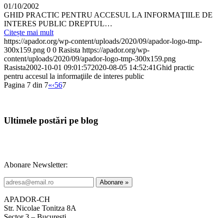
01/10/2002
GHID PRACTIC PENTRU ACCESUL LA INFORMAŢIILE DE
INTERES PUBLIC DREPTUL…
Citește mai mult
https://apador.org/wp-content/uploads/2020/09/apador-logo-tmp-
300x159.png
0
0
Rasista
https://apador.org/wp-
content/uploads/2020/09/apador-logo-tmp-300x159.png
Rasista
2002-10-01 09:01:57
2020-08-05 14:52:41
Ghid practic
pentru accesul la informaţiile de interes public
Pagina 7 din 7
«
‹
5
6
7
Ultimele postări pe blog
Abonare Newsletter:
APADOR-CH
Str. Nicolae Tonitza 8A
Sector 3 – Bucuresti