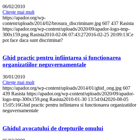
06/02/2010
Citește mai mult
https://apador.org/wp-
content/uploads/2014/02/brosura_discriminare.jpg
607
437
Rasista
https://apador.org/wp-content/uploads/2020/09/apador-logo-tmp-
300x159.png
Rasista
2010-02-06 07:43:27
2016-02-25 20:09:13
Ce
pot face daca sunt discriminat?
Ghid practic pentru infiintarea si functionarea
organizatiilor neguvernamentale
30/01/2010
Citește mai mult
https://apador.org/wp-content/uploads/2014/01/ghid_ong.jpg
607
439
Rasista
https://apador.org/wp-content/uploads/2020/09/apador-
logo-tmp-300x159.png
Rasista
2010-01-30 13:54:04
2020-08-05
15:05:16
Ghid practic pentru infiintarea si functionarea organizatiilor
neguvernamentale
Ghidul avocatului de drepturile omului