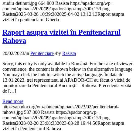
studiu-detinuti.jpg
664
800
Rasista
https://apador.org/wp-
content/uploads/2020/09/apador-logo-tmp-300x159.png
Rasista
2025-03-28 10:39:30
2025-04-02 13:12:13
Raport asupra
vizitei în penitenciarul Gherla
Raport asupra vizitei în Penitenciarul
Rahova
20/02/2023
/
in
Penitenciare
/
by
Rasista
Sorry, this entry is only available in Română. For the sake of viewer
convenience, the content is shown below in the alternative language.
You may click the link to switch the active language. În data de
13.01.2023, trei reprezentanți ai APADOR-CH au făcut o vizită de
monitorizare la Penitenciarul București – Rahova. Precedenta vizită
de […]
Read more
https://apador.org/wp-content/uploads/2023/02/penitenciarul-
rahova.jpg
587
800
Rasista
https://apador.org/wp-
content/uploads/2020/09/apador-logo-tmp-300x159.png
Rasista
2023-02-20 23:08:33
2023-03-28 19:44:50
Raport asupra
vizitei în Penitenciarul Rahova