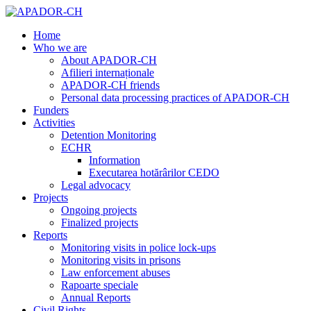
Home
Who we are
About APADOR-CH
Afilieri internaționale
APADOR-CH friends
Personal data processing practices of APADOR-CH
Funders
Activities
Detention Monitoring
ECHR
Information
Executarea hotărârilor CEDO
Legal advocacy
Projects
Ongoing projects
Finalized projects
Reports
Monitoring visits in police lock-ups
Monitoring visits in prisons
Law enforcement abuses
Rapoarte speciale
Annual Reports
Civil Rights