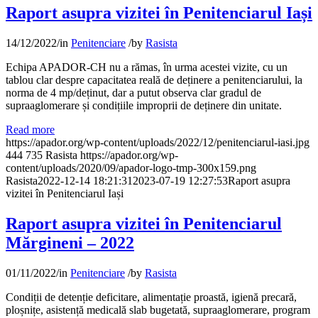
Raport asupra vizitei în Penitenciarul Iași
14/12/2022
/
in
Penitenciare
/
by
Rasista
Echipa APADOR-CH nu a rămas, în urma acestei vizite, cu un
tablou clar despre capacitatea reală de deținere a penitenciarului, la
norma de 4 mp/deținut, dar a putut observa clar gradul de
supraaglomerare și condițiile improprii de deținere din unitate.
Read more
https://apador.org/wp-content/uploads/2022/12/penitenciarul-iasi.jpg
444
735
Rasista
https://apador.org/wp-
content/uploads/2020/09/apador-logo-tmp-300x159.png
Rasista
2022-12-14 18:21:31
2023-07-19 12:27:53
Raport asupra
vizitei în Penitenciarul Iași
Raport asupra vizitei în Penitenciarul
Mărgineni – 2022
01/11/2022
/
in
Penitenciare
/
by
Rasista
Condiții de detenție deficitare, alimentație proastă, igienă precară,
ploșnițe, asistență medicală slab bugetată, supraaglomerare, program