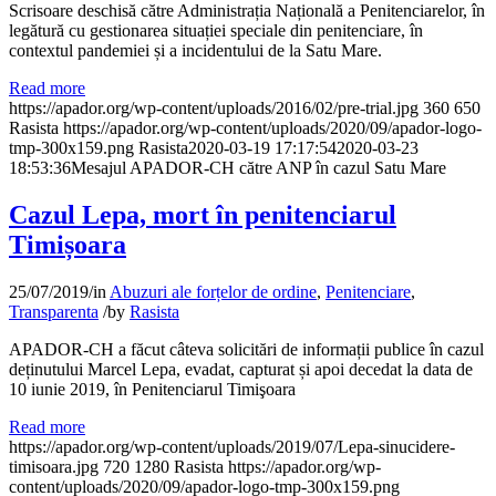
Scrisoare deschisă către Administrația Națională a Penitenciarelor, în
legătură cu gestionarea situației speciale din penitenciare, în
contextul pandemiei și a incidentului de la Satu Mare.
Read more
https://apador.org/wp-content/uploads/2016/02/pre-trial.jpg
360
650
Rasista
https://apador.org/wp-content/uploads/2020/09/apador-logo-
tmp-300x159.png
Rasista
2020-03-19 17:17:54
2020-03-23
18:53:36
Mesajul APADOR-CH către ANP în cazul Satu Mare
Cazul Lepa, mort în penitenciarul
Timișoara
25/07/2019
/
in
Abuzuri ale forțelor de ordine
,
Penitenciare
,
Transparenta
/
by
Rasista
APADOR-CH a făcut câteva solicitări de informații publice în cazul
deținutului Marcel Lepa, evadat, capturat și apoi decedat la data de
10 iunie 2019, în Penitenciarul Timişoara
Read more
https://apador.org/wp-content/uploads/2019/07/Lepa-sinucidere-
timisoara.jpg
720
1280
Rasista
https://apador.org/wp-
content/uploads/2020/09/apador-logo-tmp-300x159.png