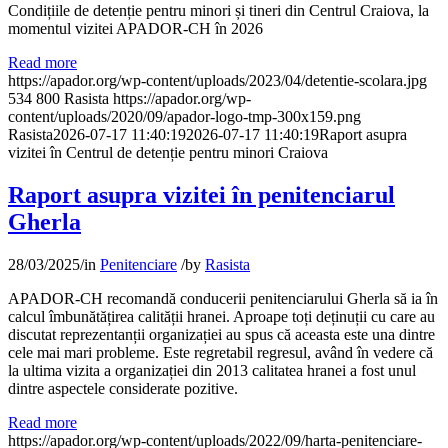
Condițiile de detenție pentru minori și tineri din Centrul Craiova, la
momentul vizitei APADOR-CH în 2026
Read more
https://apador.org/wp-content/uploads/2023/04/detentie-scolara.jpg
534
800
Rasista
https://apador.org/wp-
content/uploads/2020/09/apador-logo-tmp-300x159.png
Rasista
2026-07-17 11:40:19
2026-07-17 11:40:19
Raport asupra
vizitei în Centrul de detenție pentru minori Craiova
Raport asupra vizitei în penitenciarul
Gherla
28/03/2025
/
in
Penitenciare
/
by
Rasista
APADOR-CH recomandă conducerii penitenciarului Gherla să ia în
calcul îmbunătățirea calității hranei. Aproape toți deținuții cu care au
discutat reprezentanții organizației au spus că aceasta este una dintre
cele mai mari probleme. Este regretabil regresul, având în vedere că
la ultima vizita a organizației din 2013 calitatea hranei a fost unul
dintre aspectele considerate pozitive.
Read more
https://apador.org/wp-content/uploads/2022/09/harta-penitenciare-