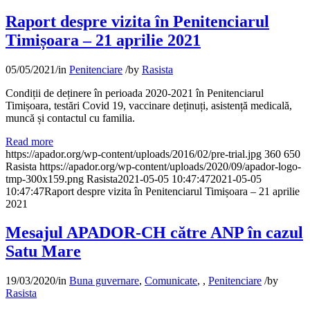
Raport despre vizita în Penitenciarul
Timișoara – 21 aprilie 2021
05/05/2021
/
in
Penitenciare
/
by
Rasista
Condiții de deținere în perioada 2020-2021 în Penitenciarul
Timișoara, testări Covid 19, vaccinare deținuți, asistență medicală,
muncă și contactul cu familia.
Read more
https://apador.org/wp-content/uploads/2016/02/pre-trial.jpg
360
650
Rasista
https://apador.org/wp-content/uploads/2020/09/apador-logo-
tmp-300x159.png
Rasista
2021-05-05 10:47:47
2021-05-05
10:47:47
Raport despre vizita în Penitenciarul Timișoara – 21 aprilie
2021
Mesajul APADOR-CH către ANP în cazul
Satu Mare
19/03/2020
/
in
Buna guvernare
,
Comunicate
,
,
Penitenciare
/
by
Rasista