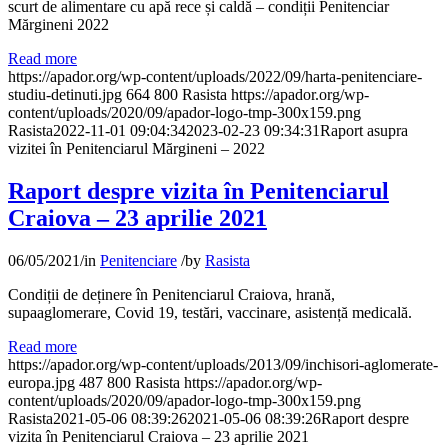
scurt de alimentare cu apă rece și caldă – condiții Penitenciar
Mărgineni 2022
Read more
https://apador.org/wp-content/uploads/2022/09/harta-penitenciare-
studiu-detinuti.jpg
664
800
Rasista
https://apador.org/wp-
content/uploads/2020/09/apador-logo-tmp-300x159.png
Rasista
2022-11-01 09:04:34
2023-02-23 09:34:31
Raport asupra
vizitei în Penitenciarul Mărgineni – 2022
Raport despre vizita în Penitenciarul
Craiova – 23 aprilie 2021
06/05/2021
/
in
Penitenciare
/
by
Rasista
Condiții de deținere în Penitenciarul Craiova, hrană,
supaaglomerare, Covid 19, testări, vaccinare, asistență medicală.
Read more
https://apador.org/wp-content/uploads/2013/09/inchisori-aglomerate-
europa.jpg
487
800
Rasista
https://apador.org/wp-
content/uploads/2020/09/apador-logo-tmp-300x159.png
Rasista
2021-05-06 08:39:26
2021-05-06 08:39:26
Raport despre
vizita în Penitenciarul Craiova – 23 aprilie 2021