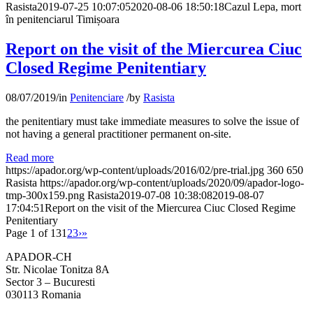
Rasista
2019-07-25 10:07:05
2020-08-06 18:50:18
Cazul Lepa, mort
în penitenciarul Timișoara
Report on the visit of the Miercurea Ciuc
Closed Regime Penitentiary
08/07/2019
/
in
Penitenciare
/
by
Rasista
the penitentiary must take immediate measures to solve the issue of
not having a general practitioner permanent on-site.
Read more
https://apador.org/wp-content/uploads/2016/02/pre-trial.jpg
360
650
Rasista
https://apador.org/wp-content/uploads/2020/09/apador-logo-
tmp-300x159.png
Rasista
2019-07-08 10:38:08
2019-08-07
17:04:51
Report on the visit of the Miercurea Ciuc Closed Regime
Penitentiary
Page 1 of 13
1
2
3
›
»
APADOR-CH
Str. Nicolae Tonitza 8A
Sector 3 – Bucuresti
030113 Romania