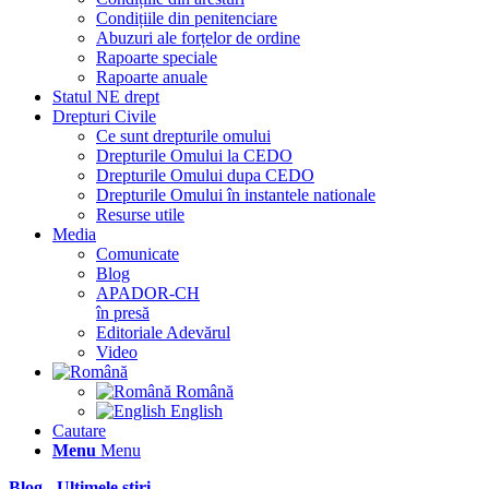
Condițiile din penitenciare
Abuzuri ale forțelor de ordine
Rapoarte speciale
Rapoarte anuale
Statul NE drept
Drepturi Civile
Ce sunt drepturile omului
Drepturile Omului la CEDO
Drepturile Omului dupa CEDO
Drepturile Omului în instantele nationale
Resurse utile
Media
Comunicate
Blog
APADOR-CH
în presă
Editoriale Adevărul
Video
Română
English
Cautare
Menu
Menu
Blog - Ultimele știri