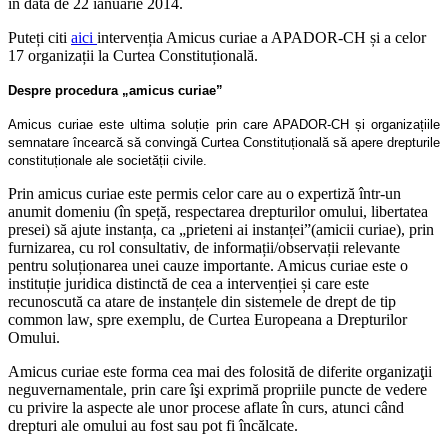
în data de 22 ianuarie 2014.
Puteți citi
aici
intervenția Amicus curiae a APADOR-CH și a celor
17 organizații la Curtea Constituțională.
Despre procedura „amicus curiae”
Amicus curiae este ultima soluție prin care APADOR-CH și organizațiile
semnatare încearcă să convingă Curtea Constituțională să apere drepturile
constituționale ale societății civile.
Prin amicus curiae este permis celor care au o expertiză într-un
anumit domeniu (în speță, respectarea drepturilor omului, libertatea
presei) să ajute instanța, ca „prieteni ai instanței”(amicii curiae), prin
furnizarea, cu rol consultativ, de informații/observații relevante
pentru soluționarea unei cauze importante. Amicus curiae este o
instituție juridica distinctă de cea a intervenției și care este
recunoscută ca atare de instanțele din sistemele de drept de tip
common law, spre exemplu, de Curtea Europeana a Drepturilor
Omului.
Amicus curiae este forma cea mai des folosită de diferite organizaţii
neguvernamentale, prin care îşi exprimă propriile puncte de vedere
cu privire la aspecte ale unor procese aflate în curs, atunci când
drepturi ale omului au fost sau pot fi încălcate.