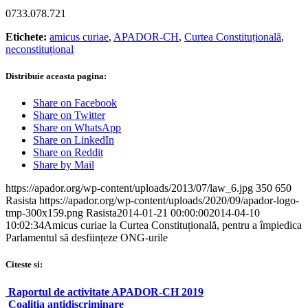
0733.078.721
Etichete:
amicus curiae
,
APADOR-CH
,
Curtea Constituțională
,
neconstituțional
Distribuie aceasta pagina:
Share on Facebook
Share on Twitter
Share on WhatsApp
Share on LinkedIn
Share on Reddit
Share by Mail
https://apador.org/wp-content/uploads/2013/07/law_6.jpg
350
650
Rasista
https://apador.org/wp-content/uploads/2020/09/apador-logo-
tmp-300x159.png
Rasista
2014-01-21 00:00:00
2014-04-10
10:02:34
Amicus curiae la Curtea Constituțională, pentru a împiedica
Parlamentul să desființeze ONG-urile
Citeste si:
Raportul de activitate APADOR-CH 2019
Coaliția antidiscriminare