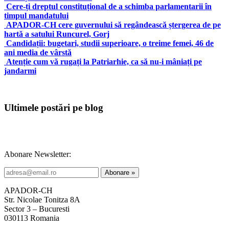
Cere-ți dreptul constituțional de a schimba parlamentarii în
timpul mandatului
APADOR-CH cere guvernului să regândească ștergerea de pe
hartă a satului Runcurel, Gorj
Candidații: bugetari, studii superioare, o treime femei, 46 de
ani media de vârstă
Atenție cum vă rugați la Patriarhie, ca să nu-i mâniați pe
jandarmi
Ultimele postări pe blog
Abonare Newsletter:
APADOR-CH
Str. Nicolae Tonitza 8A
Sector 3 – Bucuresti
030113 Romania