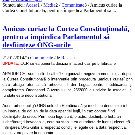
Sunteți aici:
Acasa
1
/
Media
2
/
Comunicate
3
/
Amicus curiae la
Curtea Constituțională, pentru a împiedica Parlamentul să ...
Amicus curiae la Curtea Constituțională,
pentru a împiedica Parlamentul să
desființeze ONG-urile
21/01/2014
/
în
Comunicate
/
de
Rasista
UPDATE:
CCR se va ponunta decizia in acest caz pe 5 februarie
APADOR-CH, susținută de alte 17 organizații neguvernamentale, a depus
la Curtea Constituțională o intervenție prin procedura „amicus curiae” prin
care atrage atenția că articolul II din Legea pentru modificarea și
completarea Ordonanței Guvernului nr. 26/2000 cu privire la asociații și
fundații este neconstituțional.
Acest articol obligă ONG-urile din România să-și modifice denumirile într-
un interval de doi ani de la data apariției legii, în caz contrar fiind
desființate de drept. Prin noua lege sunt, practic, desfiinţate hotărâri
judecătoreşti irevocabile, care au stabilit cu autoritate de lucru judecat că
înfiinţarea ONG-urilor a respectat condiţiile legale de la data respectivă,
inclusiv cu privire la denumire.