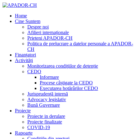
Home
Cine Suntem
Despre noi
Afilieri internaționale
Prieteni APADOR-CH
Politica de prelucrare a datelor personale a APADOR-
CH
Finanțatori
Activități
Monitorizarea condițiilor de detenție
CEDO
Informare
Procese câștigate la CEDO
Executarea hotărârilor CEDO
Jurisprudență internă
Advocacy legislativ
Bună Guvernare
Proiecte
Proiecte in derulare
Proiecte finalizate
COVID-19
Rapoarte
Condițiile din aresturi