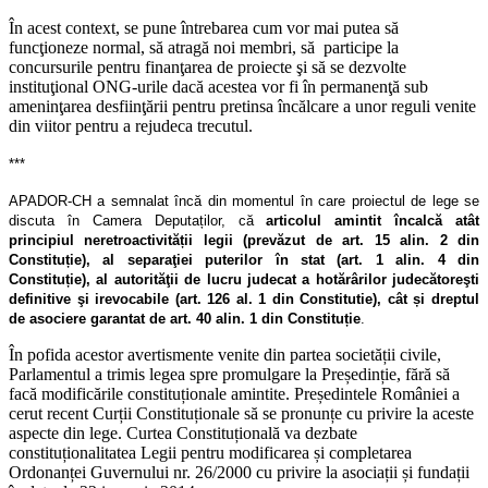
În acest context, se pune întrebarea cum vor mai putea să
funcţioneze normal, să atragă noi membri, să participe la
concursurile pentru finanţarea de proiecte şi să se dezvolte
instituţional ONG-urile dacă acestea vor fi în permanenţă sub
ameninţarea desfiinţării pentru pretinsa încălcare a unor reguli venite
din viitor pentru a rejudeca trecutul.
***
APADOR-CH a semnalat încă din momentul în care proiectul de lege se
discuta în Camera Deputaților, că
articolul amintit încalcă atât
principiul neretroactivității legii (prevăzut de art. 15 alin. 2 din
Constituție), al separaţiei puterilor în stat (art. 1 alin. 4 din
Constituție), al autorităţii de lucru judecat a hotărârilor judecătoreşti
definitive şi irevocabile (art. 126 al. 1 din Constitutie), cât și dreptul
de asociere garantat de art. 40 alin. 1 din Constituție
.
În pofida acestor avertismente venite din partea societății civile,
Parlamentul a trimis legea spre promulgare la Președinție, fără să
facă modificările constituționale amintite. Președintele României a
cerut recent Curții Constituționale să se pronunțe cu privire la aceste
aspecte din lege. Curtea Constituțională va dezbate
constituționalitatea Legii pentru modificarea și completarea
Ordonanței Guvernului nr. 26/2000 cu privire la asociații și fundații