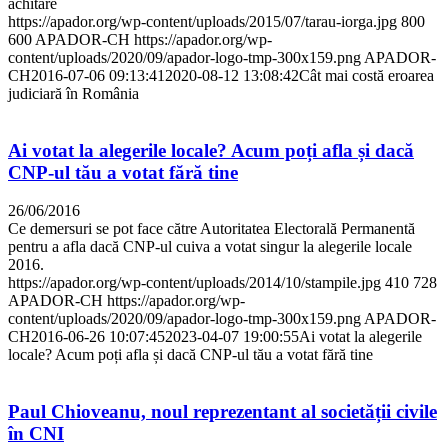
achitare
https://apador.org/wp-content/uploads/2015/07/tarau-iorga.jpg
800
600
APADOR-CH
https://apador.org/wp-
content/uploads/2020/09/apador-logo-tmp-300x159.png
APADOR-
CH
2016-07-06 09:13:41
2020-08-12 13:08:42
Cât mai costă eroarea
judiciară în România
Ai votat la alegerile locale? Acum poți afla și dacă
CNP-ul tău a votat fără tine
26/06/2016
Ce demersuri se pot face către Autoritatea Electorală Permanentă
pentru a afla dacă CNP-ul cuiva a votat singur la alegerile locale
2016.
https://apador.org/wp-content/uploads/2014/10/stampile.jpg
410
728
APADOR-CH
https://apador.org/wp-
content/uploads/2020/09/apador-logo-tmp-300x159.png
APADOR-
CH
2016-06-26 10:07:45
2023-04-07 19:00:55
Ai votat la alegerile
locale? Acum poți afla și dacă CNP-ul tău a votat fără tine
Paul Chioveanu, noul reprezentant al societății civile
în CNI