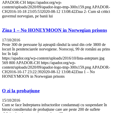
APADOR-CH
https://apador.org/wp-
content/uploads/2020/09/apador-logo-tmp-300x159.png
APADOR-
CH
2016-10-18 23:05:53
2020-08-12 13:08:42
Ziua 2- Cum să critici
guvernul norvegian, pe banii lui
Ziua 1 – No HONEYMOON in Norwegian prisons
17/10/2016
Peste 300 de persoane își așteaptă rândul la unul din cele 3800 de
locuri în penitenciarele norvegiene. Norocoși, 99 de români au prins
loc în față
https://apador.org/wp-content/uploads/2016/10/lista-asteptare.jpg
569
800
APADOR-CH
https://apador.org/wp-
content/uploads/2020/09/apador-logo-tmp-300x159.png
APADOR-
CH
2016-10-17 23:22:39
2020-08-12 13:08:42
Ziua 1 – No
HONEYMOON in Norwegian prisons
O zi la probațiune
15/10/2016
Cum se face îndreptarea infractorilor condamnați cu suspendare în
biroul consilierului de probațiune care are peste 200 de suflete