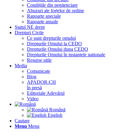
Condițiile din penitenciare
Abuzuri ale forțelor de ordine
Rapoarte speciale
Rapoarte anuale
Statul NE drept
Drepturi Civile
Ce sunt drepturile omului
Drepturile Omului la CEDO
Drepturile Omului dupa CEDO
Drepturile Omului în instantele nationale
Resurse utile
Media
Comunicate
Blog
APADOR-CH
în presă
Editoriale Adevărul
Video
Română
English
Cautare
Menu
Menu