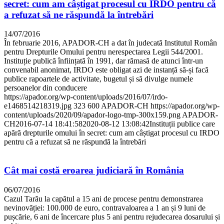
secret: cum am câștigat procesul cu IRDO pentru că
a refuzat să ne răspundă la întrebări
14/07/2016
În februarie 2016, APADOR-CH a dat în judecată Institutul Român
pentru Drepturile Omului pentru nerespectarea Legii 544/2001.
Instituție publică înființată în 1991, dar rămasă de atunci într-un
convenabil anonimat, IRDO este obligat azi de instanță să-și facă
publice rapoartele de activitate, bugetul și să divulge numele
persoanelor din conducere
https://apador.org/wp-content/uploads/2016/07/irdo-
e1468514218319.jpg
323
600
APADOR-CH
https://apador.org/wp-
content/uploads/2020/09/apador-logo-tmp-300x159.png
APADOR-
CH
2016-07-14 18:41:58
2020-08-12 13:08:42
Instituții publice care
apără drepturile omului în secret: cum am câștigat procesul cu IRDO
pentru că a refuzat să ne răspundă la întrebări
Cât mai costă eroarea judiciară în România
06/07/2016
Cazul Tarău la capătul a 15 ani de procese pentru demonstrarea
nevinovăției: 100.000 de euro, contravaloarea a 1 an și 9 luni de
pușcărie, 6 ani de încercare plus 5 ani pentru rejudecarea dosarului și