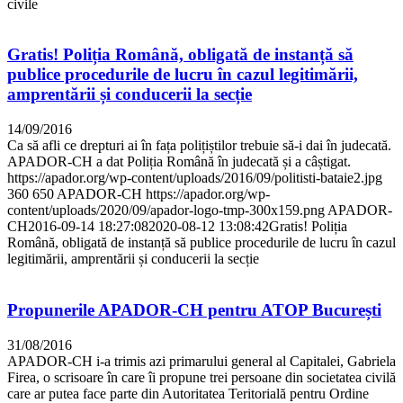
civile
Gratis! Poliția Română, obligată de instanță să
publice procedurile de lucru în cazul legitimării,
amprentării și conducerii la secție
14/09/2016
Ca să afli ce drepturi ai în fața polițiștilor trebuie să-i dai în judecată.
APADOR-CH a dat Poliția Română în judecată și a câștigat.
https://apador.org/wp-content/uploads/2016/09/politisti-bataie2.jpg
360
650
APADOR-CH
https://apador.org/wp-
content/uploads/2020/09/apador-logo-tmp-300x159.png
APADOR-
CH
2016-09-14 18:27:08
2020-08-12 13:08:42
Gratis! Poliția
Română, obligată de instanță să publice procedurile de lucru în cazul
legitimării, amprentării și conducerii la secție
Propunerile APADOR-CH pentru ATOP București
31/08/2016
APADOR-CH i-a trimis azi primarului general al Capitalei, Gabriela
Firea, o scrisoare în care îi propune trei persoane din societatea civilă
care ar putea face parte din Autoritatea Teritorială pentru Ordine