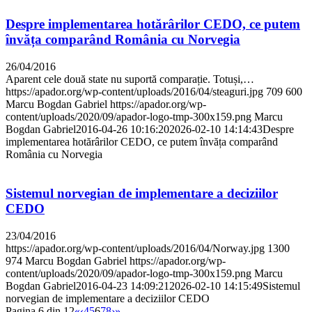
Despre implementarea hotărârilor CEDO, ce putem
învăța comparând România cu Norvegia
26/04/2016
Aparent cele două state nu suportă comparație. Totuși,…
https://apador.org/wp-content/uploads/2016/04/steaguri.jpg
709
600
Marcu Bogdan Gabriel
https://apador.org/wp-
content/uploads/2020/09/apador-logo-tmp-300x159.png
Marcu
Bogdan Gabriel
2016-04-26 10:16:20
2026-02-10 14:14:43
Despre
implementarea hotărârilor CEDO, ce putem învăța comparând
România cu Norvegia
Sistemul norvegian de implementare a deciziilor
CEDO
23/04/2016
https://apador.org/wp-content/uploads/2016/04/Norway.jpg
1300
974
Marcu Bogdan Gabriel
https://apador.org/wp-
content/uploads/2020/09/apador-logo-tmp-300x159.png
Marcu
Bogdan Gabriel
2016-04-23 14:09:21
2026-02-10 14:15:49
Sistemul
norvegian de implementare a deciziilor CEDO
Pagina 6 din 12
«
‹
4
5
6
7
8
›
»