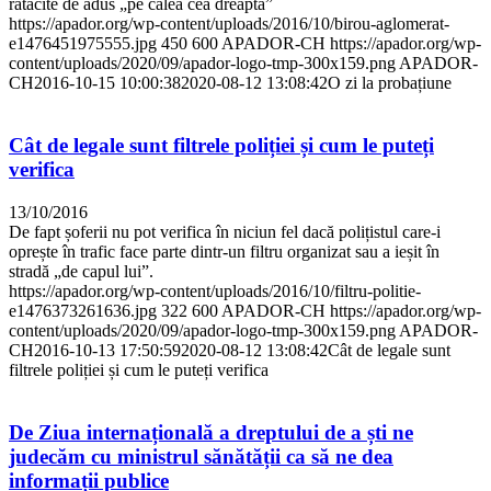
rătăcite de adus „pe calea cea dreaptă”
https://apador.org/wp-content/uploads/2016/10/birou-aglomerat-
e1476451975555.jpg
450
600
APADOR-CH
https://apador.org/wp-
content/uploads/2020/09/apador-logo-tmp-300x159.png
APADOR-
CH
2016-10-15 10:00:38
2020-08-12 13:08:42
O zi la probațiune
Cât de legale sunt filtrele poliției și cum le puteți
verifica
13/10/2016
De fapt șoferii nu pot verifica în niciun fel dacă polițistul care-i
oprește în trafic face parte dintr-un filtru organizat sau a ieșit în
stradă „de capul lui”.
https://apador.org/wp-content/uploads/2016/10/filtru-politie-
e1476373261636.jpg
322
600
APADOR-CH
https://apador.org/wp-
content/uploads/2020/09/apador-logo-tmp-300x159.png
APADOR-
CH
2016-10-13 17:50:59
2020-08-12 13:08:42
Cât de legale sunt
filtrele poliției și cum le puteți verifica
De Ziua internațională a dreptului de a ști ne
judecăm cu ministrul sănătății ca să ne dea
informații publice