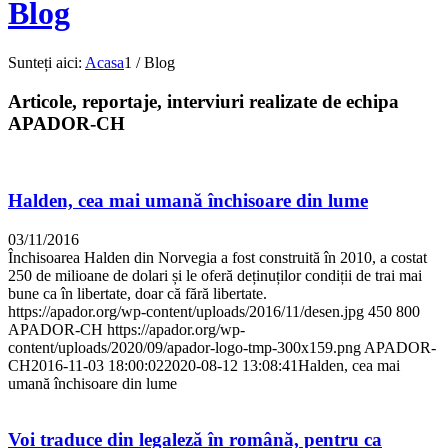
Blog
Sunteți aici:
Acasa
1
/
Blog
Articole, reportaje, interviuri realizate de echipa
APADOR-CH
Halden, cea mai umană închisoare din lume
03/11/2016
Închisoarea Halden din Norvegia a fost construită în 2010, a costat
250 de milioane de dolari și le oferă deținuților condiții de trai mai
bune ca în libertate, doar că fără libertate.
https://apador.org/wp-content/uploads/2016/11/desen.jpg
450
800
APADOR-CH
https://apador.org/wp-
content/uploads/2020/09/apador-logo-tmp-300x159.png
APADOR-
CH
2016-11-03 18:00:02
2020-08-12 13:08:41
Halden, cea mai
umană închisoare din lume
Voi traduce din legaleză în română, pentru ca