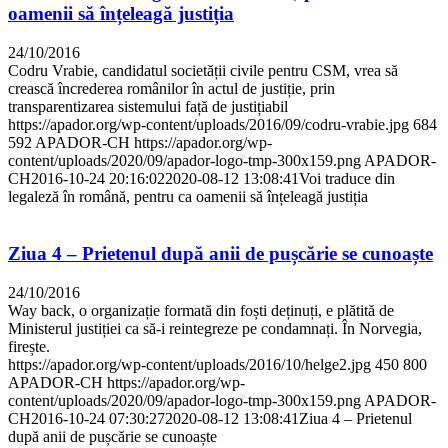
oamenii să înțeleagă justiția
24/10/2016
Codru Vrabie, candidatul societății civile pentru CSM, vrea să
crească încrederea românilor în actul de justiție, prin
transparentizarea sistemului față de justițiabil
https://apador.org/wp-content/uploads/2016/09/codru-vrabie.jpg
684
592
APADOR-CH
https://apador.org/wp-
content/uploads/2020/09/apador-logo-tmp-300x159.png
APADOR-
CH
2016-10-24 20:16:02
2020-08-12 13:08:41
Voi traduce din
legaleză în română, pentru ca oamenii să înțeleagă justiția
Ziua 4 – Prietenul după anii de pușcărie se cunoaște
24/10/2016
Way back, o organizație formată din foști deținuți, e plătită de
Ministerul justiției ca să-i reintegreze pe condamnați. În Norvegia,
firește.
https://apador.org/wp-content/uploads/2016/10/helge2.jpg
450
800
APADOR-CH
https://apador.org/wp-
content/uploads/2020/09/apador-logo-tmp-300x159.png
APADOR-
CH
2016-10-24 07:30:27
2020-08-12 13:08:41
Ziua 4 – Prietenul
după anii de pușcărie se cunoaște