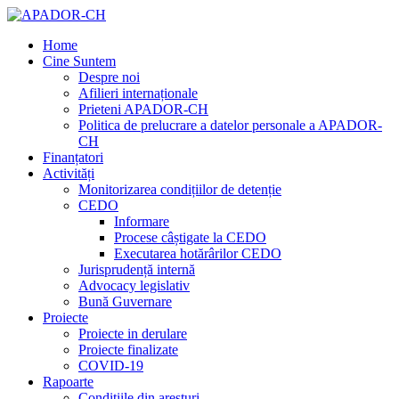
Home
Cine Suntem
Despre noi
Afilieri internaționale
Prieteni APADOR-CH
Politica de prelucrare a datelor personale a APADOR-
CH
Finanțatori
Activități
Monitorizarea condițiilor de detenție
CEDO
Informare
Procese câștigate la CEDO
Executarea hotărârilor CEDO
Jurisprudență internă
Advocacy legislativ
Bună Guvernare
Proiecte
Proiecte in derulare
Proiecte finalizate
COVID-19
Rapoarte
Condițiile din aresturi