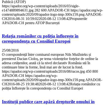
Publică (ATOP)
https://apador.org/wp-content/uploads/2016/03/sigle-
e1474889894631.jpg
282
600
APADOR-CH
https://apador.org/wp-
content/uploads/2020/09/apador-logo-tmp-300x159.png
APADOR-
CH
2016-08-31 10:59:02
2020-08-12 13:08:42
Propunerile
APADOR-CH pentru ATOP București
Relația românilor cu poliția înflorește în
corespondența cu Consiliul Europei
25/08/2016
O corespondență între comisarul european Nils Muižnieks și
premierul Dacian Cioloș, pe tema violențelor forțelor de ordine la
adresa cetățenilor, arată că la nivel declarativ România stă în
continuare bine la forme, însă mai are de lucrat la fond.
https://apador.org/wp-content/uploads/2016/08/racos.jpg
450
800
APADOR-CH
https://apador.org/wp-
content/uploads/2020/09/apador-logo-tmp-300x159.png
APADOR-
CH
2016-08-25 19:38:48
2020-08-12 13:08:42
Relația românilor cu
poliția înflorește în corespondența cu Consiliul Europei
Instituții publice care apără drepturile omului în