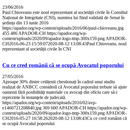
23/06/2016
Paul Chioveanu este noul reprezentant al societății civile în Consiliul
Național de Integritate (CNI), numirea lui fiind validată de Senat în
ședința din 13 iunie 2016
https://apador.org/wp-content/uploads/2016/06/paul-chioveanu.jpg
455
486
APADOR-CH
https://apador.org/wp-
content/uploads/2020/09/apador-logo-tmp-300x159.png
APADOR-
CH
2016-06-23 15:59:07
2020-08-12 13:08:43
Paul Chioveanu, noul
reprezentant al societății civile în CNI
Cu ce cred românii că se ocupă Avocatul poporului
27/05/2016
Aproape 30% dintre cetățenii chestionați în cadrul unui studiu
realizat de ANBCC consideră că Avocatul poporului trebuie să ajute
oamenii fără posibilităţi materiale cu avocaţi din oficiu care să-i
reprezinte în instanţele de judecată.
https://apador.org/wp-content/uploads/2016/02/avp-
e1460721208840.jpg
369
600
APADOR-CH
https://apador.org/wp-
content/uploads/2020/09/apador-logo-tmp-300x159.png
APADOR-
CH
2016-05-27 16:58:26
2020-08-12 13:08:43
Cu ce cred românii că
se ocupă Avocatul poporului