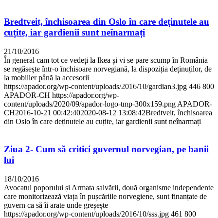
Bredtveit, închisoarea din Oslo în care deținutele au
cuțite, iar gardienii sunt neînarmați
21/10/2016
În general cam tot ce vedeți la Ikea și vi se pare scump în România
se regăsește într-o închisoare norvegiană, la dispoziția deținuților, de
la mobilier până la accesorii
https://apador.org/wp-content/uploads/2016/10/gardian3.jpg
446
800
APADOR-CH
https://apador.org/wp-
content/uploads/2020/09/apador-logo-tmp-300x159.png
APADOR-
CH
2016-10-21 00:42:40
2020-08-12 13:08:42
Bredtveit, închisoarea
din Oslo în care deținutele au cuțite, iar gardienii sunt neînarmați
Ziua 2- Cum să critici guvernul norvegian, pe banii
lui
18/10/2016
Avocatul poporului și Armata salvării, două organisme independente
care monitorizează viața în pușcăriile norvegiene, sunt finanțate de
guvern ca să îi arate unde greșește
https://apador.org/wp-content/uploads/2016/10/sss.jpg
461
800