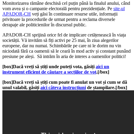
Monitorizarea rămâne deschisă cel puțin până la finalul anului, când
vom avea și o campanie electorală pentru prezidențiale. Pe
site-ul
APADOR-CH
veți găsi în continuare resurse utile, informații
privitoare la procedurile de urmat pentru a reclama diversele
derapaje ale politicienilor în discursul public.
APADOR-CH sprijină orice fel de implicare cetățenească în viața
societății. Vă invităm să fiți activi pe 25 mai, în ziua alegerilor
europene, dar nu numai. Schimbările pe care ni le dorim nu vin
niciodată fără ca oamenii să le ceară în mod activ și constant punând
presiune pe aleși. Să intrăm în aria de interes a oamenilor politici!
[box]Dacă vreți să știți unde puteți vota, găsiți
aici un
instrument eficient de căutare a secțiilor de vot
.[/box]
[box]Dacă vreți să știți cum poate fi anulat un vot și cum se dă
unul valabil, găsiți
aici câteva instrucțiuni
de ștampilare.[/box]