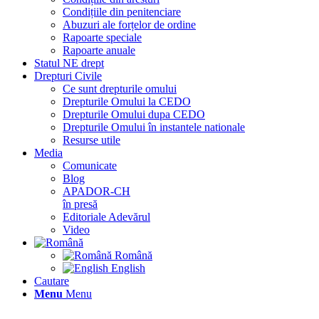
Condițiile din penitenciare
Abuzuri ale forțelor de ordine
Rapoarte speciale
Rapoarte anuale
Statul NE drept
Drepturi Civile
Ce sunt drepturile omului
Drepturile Omului la CEDO
Drepturile Omului dupa CEDO
Drepturile Omului în instantele nationale
Resurse utile
Media
Comunicate
Blog
APADOR-CH
în presă
Editoriale Adevărul
Video
Română
English
Cautare
Menu
Menu