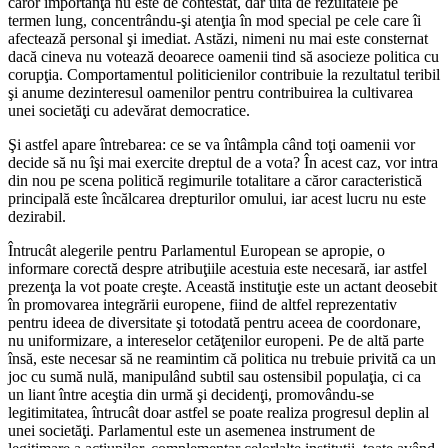
căror importanţă nu este de contestat, dar uită de rezultatele pe
termen lung, concentrându-şi atenţia în mod special pe cele care îi
afectează personal şi imediat. Astăzi, nimeni nu mai este consternat
dacă cineva nu votează deoarece oamenii tind să asocieze politica cu
corupţia. Comportamentul politicienilor contribuie la rezultatul teribil
şi anume dezinteresul oamenilor pentru contribuirea la cultivarea
unei societăţi cu adevărat democratice.
Şi astfel apare întrebarea: ce se va întâmpla când toţi oamenii vor
decide să nu îşi mai exercite dreptul de a vota? În acest caz, vor intra
din nou pe scena politică regimurile totalitare a căror caracteristică
principală este încălcarea drepturilor omului, iar acest lucru nu este
dezirabil.
Întrucât alegerile pentru Parlamentul European se apropie, o
informare corectă despre atribuţiile acestuia este necesară, iar astfel
prezenţa la vot poate creşte. Această instituţie este un actant deosebit
în promovarea integrării europene, fiind de altfel reprezentativ
pentru ideea de diversitate şi totodată pentru aceea de coordonare,
nu uniformizare, a intereselor cetăţenilor europeni. Pe de altă parte
însă, este necesar să ne reamintim că politica nu trebuie privită ca un
joc cu sumă nulă, manipulând subtil sau ostensibil populaţia, ci ca
un liant între aceştia din urmă şi decidenţi, promovându-se
legitimitatea, întrucât doar astfel se poate realiza progresul deplin al
unei societăţi. Parlamentul este un asemenea instrument de