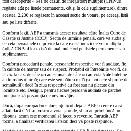
fost descoperite 4.641 de cazuri de înregistrări multiple (CNP-uri
regăsite atât pe listele permanente, cât şi în cele suplimentare), dintre
acestea, 2.230 se regăsesc în aceeași secție de votare, pe aceeași listă
sau pe liste diferite.
Conform legii, AEP a transmis aceste rezultate către Înalta Curte de
Casație și Justiție (ICCJ), Secția de urmărie penală, care va audia și
cerceta persoanele cu privire la care există indicii de vot multiplu
(adică CNP-ul lor există de mai multe ori pe listele permanente sau
suplimentare).
Conform procedurii penale, persoanele respective vor fi audiate, fie
în calitate de martor sau de suspect. Probabil că întrebările vor fi, de
la caz la caz: de câte ori au semnat; de câte ori au votat/câte buletine
au introdus în urnă; care este semnătura reală (se pot cere și probe de
semnătură); dacă în ziua respectivă au fost sau nu plecate din
localitate etc. Desigur, pentru fiecare persoană audiată de parchet
funcționează prezumția de nevinovăție.
Dacă, după europarlamentare, ați făcut deja la AEP o cerere ca să
aflați dacă CNP-ul vostru a votat și unde, și nu ați primit încă un
răspuns, acum este momentul să faceți o revenire, întrucât AEP
tocmai a finalizat verificarea listelor, deci vă poate răspunde.