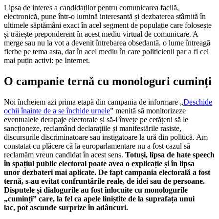
Lipsa de interes a candidaților pentru comunicarea facilă,
electronică, pune într-o lumină interesantă și dezbaterea stârnită în
ultimele săptămâni exact în acel segment de populație care folosește
și trăiește preponderent în acest mediu virtual de comunicare. A
merge sau nu la vot a devenit întrebarea obsedantă, o lume întreagă
fierbe pe tema asta, dar în acel mediu în care politicienii par a fi cel
mai puțin activi: pe Internet.
O campanie ternă cu monologuri cuminți
Noi încheiem azi prima etapă din campania de informare „
Deschide
ochii înainte de a se închide urnele
” menită să monitorizeze
eventualele derapaje electorale și să-i învețe pe cetățeni să le
sancționeze, reclamând declarațiile și manifestările rasiste,
discursurile discriminatoare sau instigatoare la ură din politică. Am
constatat cu plăcere că la europarlamentare nu a fost cazul să
reclamăm vreun candidat în acest sens.
Totuși, lipsa de hate speech
în spațiul public electoral poate avea o explicație și în lipsa
unor dezbateri mai aplicate. De fapt campania electorală a fost
ternă, s-au evitat confruntările reale, de idei sau de persoane.
Disputele și dialogurile au fost înlocuite cu monologurile
„cuminți” care, la fel ca apele liniștite de la suprafața unui
lac, pot ascunde surprize în adâncuri.