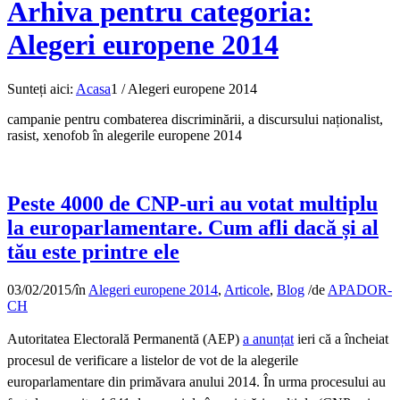
Arhiva pentru categoria:
Alegeri europene 2014
Sunteți aici:
Acasa
1
/
Alegeri europene 2014
campanie pentru combaterea discriminării, a discursului naționalist,
rasist, xenofob în alegerile europene 2014
Peste 4000 de CNP-uri au votat multiplu
la europarlamentare. Cum afli dacă și al
tău este printre ele
03/02/2015
/
în
Alegeri europene 2014
,
Articole
,
Blog
/
de
APADOR-
CH
Autoritatea Electorală Permanentă (AEP)
a anunțat
ieri că a încheiat
procesul de verificare a listelor de vot de la alegerile
europarlamentare din primăvara anului 2014. În urma procesului au