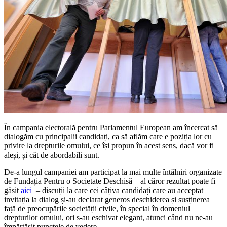
În campania electorală pentru Parlamentul European am încercat să
dialogăm cu principalii candidați, ca să aflăm care e poziția lor cu
privire la drepturile omului, ce își propun în acest sens, dacă vor fi
aleși, și cât de abordabili sunt.
De-a lungul campaniei am participat la mai multe întâlniri organizate
de Fundația Pentru o Societate Deschisă – al căror rezultat poate fi
găsit
aici
– discuții la care cei câțiva candidați care au acceptat
invitația la dialog și-au declarat generos deschiderea și susținerea
față de preocupările societății civile, în special în domeniul
drepturilor omului, ori s-au eschivat elegant, atunci când nu ne-au
împărtășit punctele de vedere.