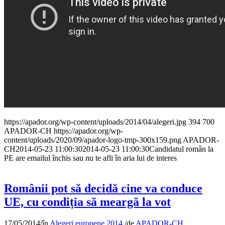
https://apador.org/wp-content/uploads/2014/04/alegeri.jpg
394
700
APADOR-CH
https://apador.org/wp-
content/uploads/2020/09/apador-logo-tmp-300x159.png
APADOR-
CH
2014-05-23 11:00:30
2014-05-23 11:00:30
Candidatul român la
PE are emailul închis sau nu te afli în aria lui de interes
Românii pot să decidă cine va conduce
UE, cu condiția să meargă la vot
17/05/2014
/
în
Alegeri europene 2014
/
de
APADOR-CH