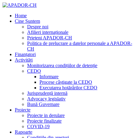
Home
Cine Suntem
Despre noi
Afilieri internaționale
Prieteni APADOR-CH
Politica de prelucrare a datelor personale a APADOR-
CH
Finanțatori
Activități
Monitorizarea condițiilor de detenție
CEDO
Informare
Procese câștigate la CEDO
Executarea hotărârilor CEDO
Jurisprudență internă
Advocacy legislativ
Bună Guvernare
Proiecte
Proiecte in derulare
Proiecte finalizate
COVID-19
Rapoarte
Condițiile din aresturi