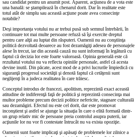
sau candidat pentru un anumit post. Aparent, acţiunea de a vota este
una banală: se ştampilează în chenarul dorit. Dar în realitate este
totul atât de simplu sau această acţiune poate avea consecinţe
notabile?
Deşi importanța votului nu ar trebui pusă sub semnul întrebării, în
continuare tot mai multe persoane refuză să îşi exercite dreptul
pentru care alţii au luptat din răsputeri. Oamenii nu au conştiinţa
politică dezvoltată deoarece au fost dezamăgiţi adesea de personajele
alese în trecut, iar din această cauză nu sunt informaţi în legătură cu
faptul că decizia lor este foarte valoroasă. Opinia generală este că
rezultatul votului nu va reflecta opiniile personale, astfel că acesta
devine inutil. Din păcate, acest mod de a privi lucrurile împiedică cu
siguranţă progresul societăţii şi denotă faptul că cetăţenii sunt
neglijenţi în a judeca realitatea în care trăiesc.
Conceptul introdus de francezi, apolitism, reprezintă exact această
atitudine de indiferenţă faţă de politică şi reprezintă consecinţa mai
multor probleme precum decizii politice nefericite, stagnare culturală
sau dezamăgiri. Efectul nu este cel dorit, dar este promovat
inconştient şi astfel se ajunge la situaţia în care o elită formată dintr-
un grup relativ mic de persoane preia controlul asupra puterii, iar
acţiunile lor nu vor fi contestate întrucât nu va exista opoziţie.
Oamenii sunt foarte implicaţi şi apăsaţi de problemele lor zilnice a