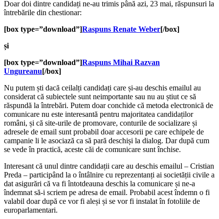
Doar doi dintre candidați ne-au trimis până azi, 23 mai, răspunsuri la
întrebările din chestionar:
[box type=”download”]
Raspuns Renate Weber
[/box]
și
[box type=”download”]
Raspuns Mihai Razvan
Ungureanu
[/box]
Nu putem ști dacă ceilalți candidați care și-au deschis emailul au
considerat că subiectele sunt neimportante sau nu au știut ce să
răspundă la întrebări. Putem doar conchide că metoda electronică de
comunicare nu este interesantă pentru majoritatea candidaților
români, și că site-urile de promovare, conturile de socializare și
adresele de email sunt probabil doar accesorii pe care echipele de
campanie li le asociază ca să pară deschiși la dialog. Dar după cum
se vede în practică, aceste căi de comunicare sunt închise.
Interesant că unul dintre candidații care au deschis emailul – Cristian
Preda – participând la o întâlnire cu reprezentanți ai societății civile a
dat asigurări că va fi întotdeauna deschis la comunicare și ne-a
îndemnat să-i scriem pe adresa de email. Probabil acest îndemn o fi
valabil doar după ce vor fi aleși și se vor fi instalat în fotoliile de
europarlamentari.