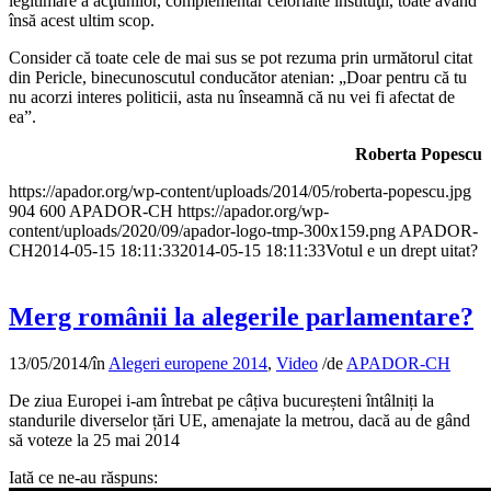
legitimare a acţiunilor, complementar celorlalte instituţii, toate având
însă acest ultim scop.
Consider că toate cele de mai sus se pot rezuma prin următorul citat
din Pericle, binecunoscutul conducător atenian: „Doar pentru că tu
nu acorzi interes politicii, asta nu înseamnă că nu vei fi afectat de
ea”.
Roberta Popescu
https://apador.org/wp-content/uploads/2014/05/roberta-popescu.jpg
904
600
APADOR-CH
https://apador.org/wp-
content/uploads/2020/09/apador-logo-tmp-300x159.png
APADOR-
CH
2014-05-15 18:11:33
2014-05-15 18:11:33
Votul e un drept uitat?
Merg românii la alegerile parlamentare?
13/05/2014
/
în
Alegeri europene 2014
,
Video
/
de
APADOR-CH
De ziua Europei i-am întrebat pe câțiva bucureșteni întâlniți la
standurile diverselor țări UE, amenajate la metrou, dacă au de gând
să voteze la 25 mai 2014
Iată ce ne-au răspuns: