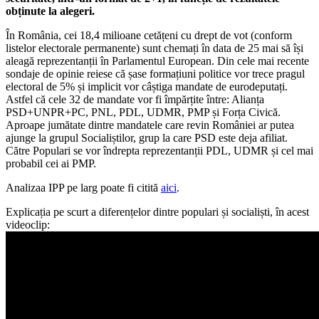
obținute la alegeri.
În România, cei 18,4 milioane cetățeni cu drept de vot (conform
listelor electorale permanente) sunt chemați în data de 25 mai să își
aleagă reprezentanții în Parlamentul European. Din cele mai recente
sondaje de opinie reiese că șase formațiuni politice vor trece pragul
electoral de 5% și implicit vor câștiga mandate de eurodeputați.
Astfel că cele 32 de mandate vor fi împărțite între: Alianța
PSD+UNPR+PC, PNL, PDL, UDMR, PMP și Forța Civică.
Aproape jumătate dintre mandatele care revin României ar putea
ajunge la grupul Socialiștilor, grup la care PSD este deja afiliat.
Către Populari se vor îndrepta reprezentanții PDL, UDMR și cel mai
probabil cei ai PMP.
Analizaa IPP pe larg poate fi citită
aici
.
Explicația pe scurt a diferențelor dintre populari și socialiști, în acest
videoclip: