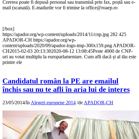
Cererea poate fi depusă personal sau transmisă prin fax, poștă sau e-
mail (scanată). E-mailurile vor fi trimise la office@roaep.ro
[/box]
https://apador.org/wp-content/uploads/2014/11/cnp.jpg
282
425
APADOR-CH
https://apador.org/wp-
content/uploads/2020/09/apador-logo-tmp-300x159.png
APADOR-
CH
2015-02-03 20:13:30
2020-08-12 13:08:45
Peste 4000 de CNP-
uri au votat multiplu la europarlamentare. Cum afli dacă și al tău este
printre ele
Candidatul român la PE are emailul
închis sau nu te afli în aria lui de interes
23/05/2014
/
în
Alegeri europene 2014
/
de
APADOR-CH