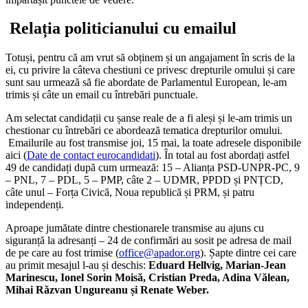
Relația politicianului cu emailul
Totuși, pentru că am vrut să obținem și un angajament în scris de la
ei, cu privire la câteva chestiuni ce privesc drepturile omului și care
sunt sau urmează să fie abordate de Parlamentul European, le-am
trimis și câte un email cu întrebări punctuale.
Am selectat candidații cu șanse reale de a fi aleși și le-am trimis un
chestionar cu întrebări ce abordează tematica drepturilor omului.
Emailurile au fost transmise joi, 15 mai, la toate adresele disponibile
aici (
Date de contact eurocandidati
). În total au fost abordați astfel
49 de candidați după cum urmează: 15 – Alianța PSD-UNPR-PC, 9
– PNL, 7 – PDL, 5 – PMP, câte 2 – UDMR, PPDD și PNȚCD,
câte unul – Forța Civică, Noua republică și PRM, și patru
independenți.
Aproape jumătate dintre chestionarele transmise au ajuns cu
siguranță la adresanți – 24 de confirmări au sosit pe adresa de mail
de pe care au fost trimise (
office@apador.org
). Șapte dintre cei care
au primit mesajul l-au și deschis:
Eduard Hellvig, Marian-Jean
Marinescu, Ionel Sorin Moisă, Cristian Preda, Adina Vălean,
Mihai Răzvan Ungureanu și Renate Weber.