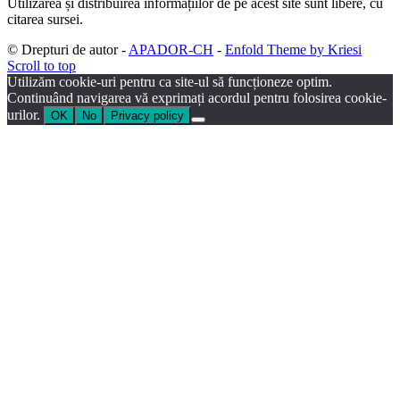
Utilizarea și distribuirea informațiilor de pe acest site sunt libere, cu
citarea sursei.
© Drepturi de autor -
APADOR-CH
-
Enfold Theme by Kriesi
Scroll to top
Utilizăm cookie-uri pentru ca site-ul să funcționeze optim.
Continuând navigarea vă exprimați acordul pentru folosirea cookie-
urilor.
OK
No
Privacy policy