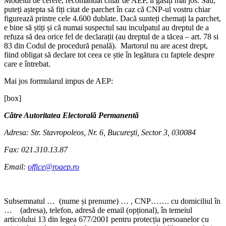
Modelul de cerere, recomandat chiar de AEP, îl găsiți mai jos. Sau,
puteți aștepta să fiți citat de parchet în caz că CNP-ul vostru chiar
figurează printre cele 4.600 dublate. Dacă sunteți chemați la parchet,
e bine să știți și că numai suspectul sau inculpatul au dreptul de a
refuza să dea orice fel de declarații (au dreptul de a tăcea – art. 78 si
83 din Codul de procedură penală). Martorul nu are acest drept,
fiind obligat să declare tot ceea ce știe în legătura cu faptele despre
care e întrebat.
Mai jos formularul impus de AEP:
[box]
Către Autoritatea Electorală Permanentă
Adresa: Str. Stavropoleos, Nr. 6, Bucureşti, Sector 3, 030084
Fax: 021.310.13.87
Email:
office@roaep.ro
Subsemnatul … (nume și prenume) … , CNP……. cu domiciliul în
… (adresa), telefon, adresă de email (opțional), în temeiul
articolului 13 din legea 677/2001 pentru protecția persoanelor cu