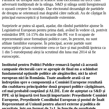
adversarii tradiționali de la stânga. S&D și stânga unită înregistrează
o ușoară creștere în sondaje. Dar electoratul dezamăgit de partidele
de dreapta se orientează mai degrabă către radicali. Au de câștigat în
principal euroscepticii și formațiunile extremiste.
Surprizele ar putea să apară, așadar, din rândul partidelor ajunse în
Legislativul European pentru prima dată, având în vedere că, potrivit
estimărilor IPP, 14-15% din locurile din PE vor fi ocupate de
reprezentanții unor formațiuni politice care, în prezent, nu sunt
afiliate familiilor europene. În principal, aceste partide sunt
eurosceptice și/sau extremiste ceea ce face și mai posibilă ipoteza ca
1 din 5 eurodeputați aleși la scrutinul din luna mai 2014 să fie
eurosceptic.
Institutul pentru Politici Publice remarcă faptul că această
campanie electorală care se apropie de final nu a schimbat
fundamental opțiunile politice ale alegătorilor, nici la nivel
european nici în România. Toate analizele arată că ne
îndreptăm spre o componență a Comisiei Europene rezultată
din coabitarea principalelor două grupuri politice câștigătoare,
cel mai probabil cooptând și ALDE. Este de așteptat ca S&D și
PPE să își împartă trei funcții importante: Președintele Comisiei
Europene, Președintele Consiliului European și postul de Înalt
Reprezentant al Uniunii pentru afaceri externe şi politica de
securitate, într‐un format de 2+1, în funcție de rezultatele