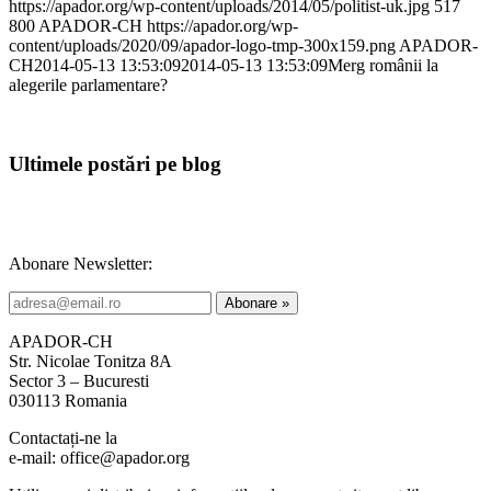
https://apador.org/wp-content/uploads/2014/05/politist-uk.jpg
517
800
APADOR-CH
https://apador.org/wp-
content/uploads/2020/09/apador-logo-tmp-300x159.png
APADOR-
CH
2014-05-13 13:53:09
2014-05-13 13:53:09
Merg românii la
alegerile parlamentare?
Ultimele postări pe blog
Abonare Newsletter:
APADOR-CH
Str. Nicolae Tonitza 8A
Sector 3 – Bucuresti
030113 Romania
Contactați-ne la
e-mail: office@apador.org