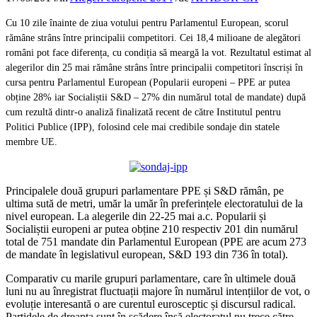
Cu 10 zile înainte de ziua votului pentru Parlamentul European, scorul
rămâne strâns între principalii competitori. Cei 18,4 milioane de alegători
români pot face diferența, cu condiția să meargă la vot. Rezultatul estimat al
alegerilor din 25 mai rămâne strâns între principalii competitori înscriși în
cursa pentru Parlamentul European (Popularii europeni – PPE ar putea
obține 28% iar Socialiștii S&D – 27% din numărul total de mandate) după
cum rezultă dintr-o analiză finalizată recent de către Institutul pentru
Politici Publice (IPP), folosind cele mai credibile sondaje din statele
membre UE.
Principalele două grupuri parlamentare PPE și S&D rămân, pe
ultima sută de metri, umăr la umăr în preferințele electoratului de la
nivel european. La alegerile din 22-25 mai a.c. Popularii și
Socialiștii europeni ar putea obține 210 respectiv 201 din numărul
total de 751 mandate din Parlamentul European (PPE are acum 273
de mandate în legislativul european, S&D 193 din 736 în total).
Comparativ cu marile grupuri parlamentare, care în ultimele două
luni nu au înregistrat fluctuații majore în numărul intențiilor de vot, o
evoluție interesantă o are curentul eurosceptic și discursul radical.
Partidele de dreapta sunt în scădere însă electoratul nu trece către