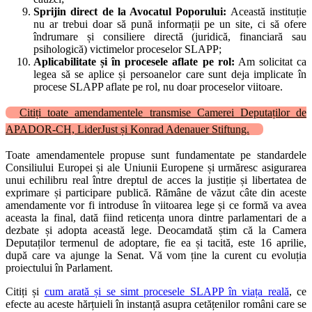
Sprijin direct de la Avocatul Poporului:
Această instituție
nu ar trebui doar să pună informații pe un site, ci să ofere
îndrumare și consiliere directă (juridică, financiară sau
psihologică) victimelor proceselor SLAPP;
Aplicabilitate și în procesele aflate pe rol:
Am solicitat ca
legea să se aplice și persoanelor care sunt deja implicate în
procese SLAPP aflate pe rol, nu doar proceselor viitoare.
Citiți toate amendamentele transmise Camerei Deputaților de
APADOR-CH, LiderJust și Konrad Adenauer Stiftung.
Toate amendamentele propuse sunt fundamentate pe standardele
Consiliului Europei și ale Uniunii Europene și urmăresc asigurarea
unui echilibru real între dreptul de acces la justiție și libertatea de
exprimare și participare publică. Rămâne de văzut câte din aceste
amendamente vor fi introduse în viitoarea lege și ce formă va avea
aceasta la final, dată fiind reticența unora dintre parlamentari de a
dezbate și adopta această lege. Deocamdată știm că la Camera
Deputaților termenul de adoptare, fie ea și tacită, este 16 aprilie,
după care va ajunge la Senat. Vă vom ține la curent cu evoluția
proiectului în Parlament.
Citiți și
cum arată și se simt procesele SLAPP în viața reală
, ce
efecte au aceste hărțuieli în instanță asupra cetățenilor români care se