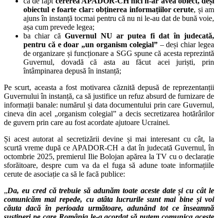
că de fapt
cererea APADOR-CH nici n-ar avea obiect, deși
obiectul e foarte clar: obținerea informațiilor cerute
, și am
ajuns în instanță tocmai pentru că nu ni le-au dat de bună voie,
așa cum prevede legea;
ba chiar că
Guvernul NU ar putea fi dat în judecată,
pentru că e doar „un organism colegial”
– deși chiar legea
de organizare și funcționare a SGG spune că acesta reprezintă
Guvernul, dovadă că asta au făcut acei juriști, prin
întâmpinarea depusă în instanță;
Pe scurt, aceasta a fost motivarea căznită depusă de reprezentanții
Guvernului în instanță, ca să justifice un refuz absurd de furnizare de
informații banale: numărul și data documentului prin care Guvernul,
cineva din acel „organism colegial” a decis secretizarea hotărârilor
de guvern prin care au fost acordate ajutoare Ucrainei.
Și acest autorat al secretizării devine și mai interesant cu cât, la
scurtă vreme după ce APADOR-CH a dat în judecată Guvernul, în
octombrie 2025, premierul Ilie Bolojan apărea la TV cu o declarație
sforăitoare, despre cum va da el fuga să adune toate informațiile
cerute de asociație ca să le facă publice:
„
Da, eu cred că trebuie să adunăm toate aceste date și cu cât le
comunicăm mai repede, cu atâta lucrurile sunt mai bine și voi
căuta dacă în perioada următoare, adunând tot ce înseamnă
susțineri pe care România le-a acordat să putem comunica aceste