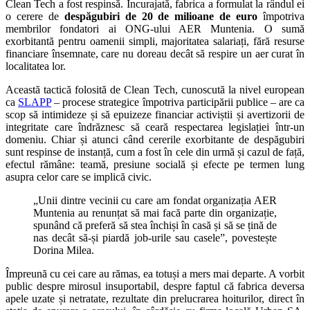
Clean Tech a fost respinsă. Încurajată, fabrica a formulat la rândul ei
o cerere de
despăgubiri de
20 de milioane de euro
împotriva
membrilor fondatori ai ONG-ului AER Muntenia. O sumă
exorbitantă pentru oamenii simpli, majoritatea salariați, fără resurse
financiare însemnate, care nu doreau decât să respire un aer curat în
localitatea lor.
Această tactică folosită de Clean Tech, cunoscută la nivel european
ca
SLAPP
– procese strategice împotriva participării publice – are ca
scop să intimideze și să epuizeze financiar activiștii și avertizorii de
integritate care îndrăznesc să ceară respectarea legislației într-un
domeniu. Chiar și atunci când cererile exorbitante de despăgubiri
sunt respinse de instanță, cum a fost în cele din urmă și cazul de față,
efectul rămâne: teamă, presiune socială și efecte pe termen lung
asupra celor care se implică civic.
„Unii dintre vecinii cu care am fondat organizația AER
Muntenia au renunțat să mai facă parte din organizație,
spunând că preferă să stea închiși în casă și să se țină de
nas decât să-și piardă job-urile sau casele”, povestește
Dorina Milea.
Împreună cu cei care au rămas, ea totuși a mers mai departe. A vorbit
public despre mirosul insuportabil, despre faptul că fabrica deversa
apele uzate și netratate, rezultate din prelucrarea hoiturilor, direct în