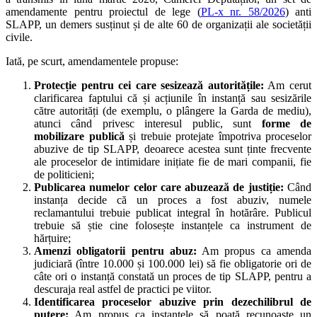
amendamente pentru proiectul de lege (
PL-x nr. 58/2026
) anti
SLAPP, un demers susținut și de alte 60 de organizații ale societății
civile.
Iată, pe scurt, amendamentele propuse:
Protecție pentru cei care sesizează autoritățile:
Am cerut
clarificarea faptului că și acțiunile în instanță sau sesizările
către autorități (de exemplu, o plângere la Garda de mediu),
atunci când privesc interesul public, sunt
forme de
mobilizare publică
și trebuie protejate împotriva proceselor
abuzive de tip SLAPP, deoarece acestea sunt ținte frecvente
ale proceselor de intimidare inițiate fie de mari companii, fie
de politicieni;
Publicarea numelor celor care abuzează de justiție:
Când
instanța decide că un proces a fost abuziv, numele
reclamantului trebuie publicat integral în hotărâre. Publicul
trebuie să știe cine folosește instanțele ca instrument de
hărțuire;
Amenzi obligatorii pentru abuz:
Am propus ca amenda
judiciară (între 10.000 și 100.000 lei) să fie obligatorie ori de
câte ori o instanță constată un proces de tip SLAPP, pentru a
descuraja real astfel de practici pe viitor.
Identificarea proceselor abuzive prin dezechilibrul de
putere:
Am propus ca instanțele să poată recunoaște un