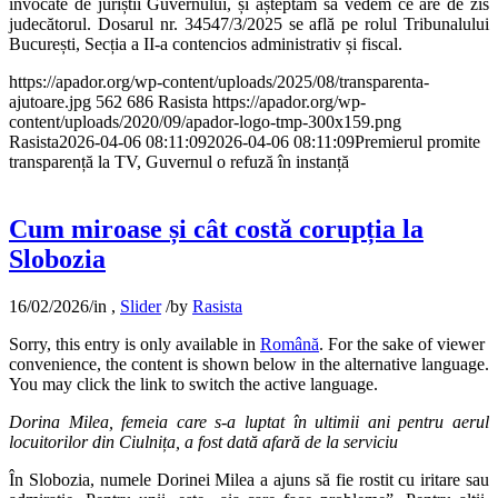
invocate de juriștii Guvernului, și așteptăm să vedem ce are de zis
judecătorul. Dosarul nr. 34547/3/2025 se află pe rolul Tribunalului
București, Secția a II-a contencios administrativ și fiscal.
https://apador.org/wp-content/uploads/2025/08/transparenta-
ajutoare.jpg
562
686
Rasista
https://apador.org/wp-
content/uploads/2020/09/apador-logo-tmp-300x159.png
Rasista
2026-04-06 08:11:09
2026-04-06 08:11:09
Premierul promite
transparență la TV, Guvernul o refuză în instanță
Cum miroase și cât costă corupția la
Slobozia
16/02/2026
/
in
,
Slider
/
by
Rasista
Sorry, this entry is only available in
Română
. For the sake of viewer
convenience, the content is shown below in the alternative language.
You may click the link to switch the active language.
Dorina Milea, femeia care s-a luptat în ultimii ani pentru aerul
locuitorilor din Ciulnița, a fost dată afară de la serviciu
În Slobozia, numele Dorinei Milea a ajuns să fie rostit cu iritare sau