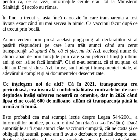
pentru că, ce să vezi, informațiile cerute erau tot la Ministerul
Sănătății. Și acolo au rămas.
În fine, a trecut și asta, încă o ocazie în care transparența a fost
livrată exact când nu mai servea la nimic. Ca vaccinul făcut după ce
ai trecut prin boală.
Acum vedem prin presă același ping-pong al declarațiilor și al
pasării răspunderii pe care l-am trăit atunci când am cerut
transparență:
să spună ăla, că el știe, nu io!
Azi, aceleași nume de
atunci apar de prin funcțiile prin care și-au petrecut liniștiți ultimii
ani, și cer „să se facă lumină”. Că ei n-au semnat, că ei nu știau, că
alții au făcut și dres. Azi, brusc, sunt adepții transparenței totale, ai
adevărului complet și ai documentelor desecretizate.
Ce înțelegem noi de aici? Că în 2021, transparența era
periculoasă, era invocată confidențialitatea contractelor de care
depindea însăși salvarea noastră ca omenire, dar în 2026 când
lipsa ei ne costă 600 de milioane, aflăm că transparența până la
urmă ar fi bună.
Este probabil cea mai scumpă lecție despre Legea 544/2001, a
informațiilor publice, pe care o învățăm (dacă o s-o învățăm). Dacă
autoritățile ar fi spus atunci câte vaccinuri cumpără, cât ne costă și ce
obligații își asumă, poate am fi avut o dezbatere publică despre asta.
Poate că deciziile ar fi fost mai prudente, nu ar fi fost luate într-un