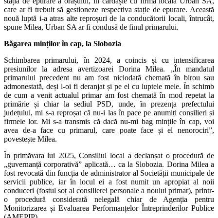
stația de epurare a orașului, în cârdășie cu firma locală Urban SA,
care ar fi trebuit să gestioneze respectiva stație de epurare. Această
nouă luptă i-a atras alte reproșuri de la conducătorii locali, întrucât,
spune Milea, Urban SA ar fi condusă de finul primarului.
Băgarea minților în cap, la Slobozia
Schimbarea primarului, în 2024, a coincis și cu intensificarea
presiunilor la adresa avertizoarei Dorina Milea. „În mandatul
primarului precedent nu am fost niciodată chemată în birou sau
admonestată, deși l-oi fi deranjat și pe el cu luptele mele. În schimb
de cum a venit actualul primar am fost chemată în mod repetat la
primărie și chiar la sediul PSD, unde, în prezența prefectului
județului, mi s-a reproșat că nu-i las în pace pe anumiți consilieri și
firmele lor. Mi s-a transmis că dacă nu-mi bag mințile în cap, voi
avea de-a face cu primarul, care poate face și el nenorociri”,
povestește Milea.
În primăvara lui 2025, Consiliul local a declanșat o procedură de
„guvernanță corporativă” aplicată… ca la Slobozia. Dorina Milea a
fost revocată din funcția de administrator al Societății municipale de
servicii publice, iar în locul ei a fost numit un apropiat al noii
conduceri (fostul soț al consilierei personale a noului primar), printr-
o procedură considerată nelegală chiar de Agenția pentru
Monitorizarea și Evaluarea Performanțelor Întreprinderilor Publice
(AMEPIP).