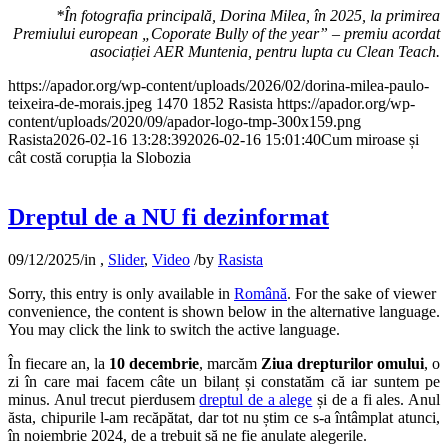
*În fotografia principală, Dorina Milea, în 2025, la primirea
Premiului european „Coporate Bully of the year” – premiu acordat
asociației AER Muntenia, pentru lupta cu Clean Teach.
https://apador.org/wp-content/uploads/2026/02/dorina-milea-paulo-
teixeira-de-morais.jpeg
1470
1852
Rasista
https://apador.org/wp-
content/uploads/2020/09/apador-logo-tmp-300x159.png
Rasista
2026-02-16 13:28:39
2026-02-16 15:01:40
Cum miroase și
cât costă corupția la Slobozia
Dreptul de a NU fi dezinformat
09/12/2025
/
in
,
Slider
,
Video
/
by
Rasista
Sorry, this entry is only available in
Română
. For the sake of viewer
convenience, the content is shown below in the alternative language.
You may click the link to switch the active language.
În fiecare an, la
10 decembrie
, marcăm
Ziua drepturilor omului
, o
zi în care mai facem câte un bilanț și constatăm că iar suntem pe
minus. Anul trecut pierdusem
dreptul de a alege
și de a fi ales. Anul
ăsta, chipurile l-am recăpătat, dar tot nu știm ce s-a întâmplat atunci,
în noiembrie 2024, de a trebuit să ne fie anulate alegerile.