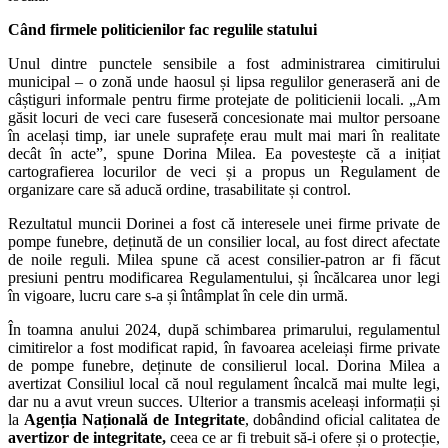
Când firmele politicienilor fac regulile statului
Unul dintre punctele sensibile a fost administrarea cimitirului
municipal – o zonă unde haosul și lipsa regulilor generaseră ani de
câștiguri informale pentru firme protejate de politicienii locali. „Am
găsit locuri de veci care fuseseră concesionate mai multor persoane
în același timp, iar unele suprafețe erau mult mai mari în realitate
decât în acte”, spune Dorina Milea. Ea povestește că a inițiat
cartografierea locurilor de veci și a propus un Regulament de
organizare care să aducă ordine, trasabilitate și control.
Rezultatul muncii Dorinei a fost că interesele unei firme private de
pompe funebre, deținută de un consilier local, au fost direct afectate
de noile reguli. Milea spune că acest consilier-patron ar fi făcut
presiuni pentru modificarea Regulamentului, și încălcarea unor legi
în vigoare, lucru care s-a și întâmplat în cele din urmă.
În toamna anului 2024, după schimbarea primarului, regulamentul
cimitirelor a fost modificat rapid, în favoarea aceleiași firme private
de pompe funebre, deținute de consilierul local. Dorina Milea a
avertizat Consiliul local că noul regulament încalcă mai multe legi,
dar nu a avut vreun succes. Ulterior a transmis aceleași informații și
la
Agenția Națională de Integritate
, dobândind oficial calitatea de
avertizor de integritate,
ceea ce ar fi trebuit să-i ofere și o protecție,