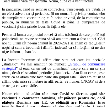
Toată lumea vrea transparență. Acum, după ce a venit factura.
În pandemie, când se semnau contractele, transparența era tratată ca
un efect advers rar și periculos. Și nu numai în privința contractelor
de cumpărare a vaccinurilor, ci în orice privință, de la comunicarea
publică, la numărul de teste Covid și până la cumpărarea de
vaccinuri și cine prinde locuri în față la ele.
Pentru că lumea are prostul obicei să uite, trăsătură de care profiă toți
politicienii, ne revine sarcina să vă amintim cum a fost atunci. Căci
noi nu uităm cât ne-am chinuit în 2020-2021 să aflăm ce fac „aleșii”
noștri și cum a trebuit să-i dăm în judecată ca să-i forțăm să ne dea
niște informații banale.
La început încercam să aflăm cine sunt cei care iau deciziile
„strategic”. Vă mai amintiți? Se numeau „
Grupul de comunicare
strategică
” și erau ca un soi de „iluminati” despre care nu se știa
nimic, decât că se adună periodic și iau decizii. Am făcut cereri peste
cereri ca să aflăm cine face parte din grupul ăsta. Când am reușit să
aflăm, deja miza se mutase în altă parte. Se numea CNCAV și deja
se ocupa cu vaccinările.
Ne-am chinuit să aflăm
câte teste Covid se făceau, apoi câte
vaccinuri a contractat România, cât plătește pentru ele, dacă
plătește România sau UE, ce obligații are România?
Erau
întrebări firești și aveam dreptul să știm răspunsul la ele. Și totuși