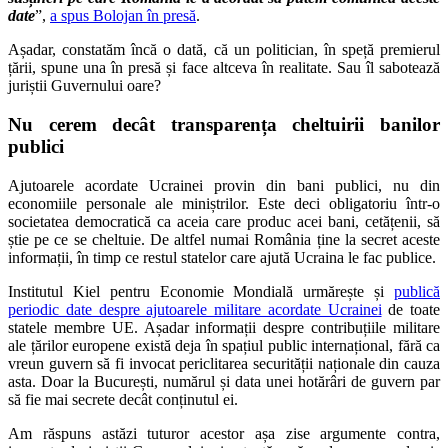
date
”,
a spus Bolojan în presă
.
Așadar, constatăm încă o dată, că un politician, în speță premierul
țării, spune una în presă și face altceva în realitate. Sau îl sabotează
juriștii Guvernului oare?
Nu cerem decât transparența cheltuirii banilor
publici
Ajutoarele acordate Ucrainei provin din bani publici, nu din
economiile personale ale miniștrilor. Este deci obligatoriu într-o
societatea democratică ca aceia care produc acei bani, cetățenii, să
știe pe ce se cheltuie. De altfel numai România ține la secret aceste
informații, în timp ce restul statelor care ajută Ucraina le fac publice.
Institutul Kiel pentru Economie Mondială urmărește și
publică
periodic date despre ajutoarele militare acordate Ucrainei
de toate
statele membre UE. Așadar informații despre contribuțiile militare
ale țărilor europene există deja în spațiul public internațional, fără ca
vreun guvern să fi invocat periclitarea securității naționale din cauza
asta. Doar la București, numărul și data unei hotărâri de guvern par
să fie mai secrete decât conținutul ei.
Am răspuns astăzi tuturor acestor așa zise argumente contra,