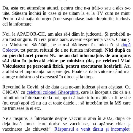
Da, asta era atmosfera atunci, pentru cine n-a trăit-o sau a ales s-o
uite. Stăteam închiși în case și ne uitam la ei la TV cum ne mint.
Pentru că situația de urgență ne suspendase toate drepturile, inclusiv
cel la informare.
Noi, la APADOR-CH, am ales să-i dăm în judecată. Și probabil n-
am fost singurii. Nu era prima oară, aveam experiență vastă. Chiar și
cu Ministerul Sănătății, pe care-l dădusem în judecată și
după
Colectiv
, tot pentru refuzul de a ne furniza informații.
Nici după ce
au pierdut acel proces NU ne-au dat informațiile, de am ajuns
să-l dăm în judecată chiar pe ministru (da, pe celebrul Vlad
Voiculescu) pe persoană fizică, pentru executarea hotărârii.
Azi
a aflat și el importanța transparenței. Poate că data viitoare când mai
ajunge ministru o și exersează în direct și la timp.
Revenind la Covid, și de data asta ne-am judecat și am câștigat. Cu
CNCAV, cu
celebrul colonel Gheorghiță
, care la început a zis că n-a
primit nicio întrebare de la noi, apoi că toate informațiile ar fi pe site
(nu erau) apoi că nu au ei toate datele… să întrebăm tot la MS care
ne trimisese la ei etc.
Ne-a răspuns la întrebările despre vaccinuri abia în 2022, după ce
deja toată lumea care dorise se vaccinase, ba apăruse chiar și
vaccinarea „la chiuvetă”.
Răspunsul a venit târziu și incomplet
,