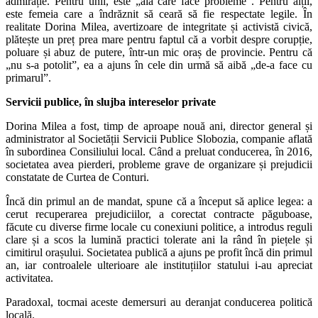
admirație. Pentru unii, este „aia care face probleme”. Pentru alții,
este femeia care a îndrăznit să ceară să fie respectate legile. În
realitate Dorina Milea, avertizoare de integritate și activistă civică,
plătește un preț prea mare pentru faptul că a vorbit despre corupție,
poluare și abuz de putere, într-un mic oraș de provincie. Pentru că
„nu s-a potolit”, ea a ajuns în cele din urmă să aibă „de-a face cu
primarul”.
Servicii publice, în slujba intereselor private
Dorina Milea a fost, timp de aproape nouă ani, director general și
administrator al Societății Servicii Publice Slobozia, companie aflată
în subordinea Consiliului local. Când a preluat conducerea, în 2016,
societatea avea pierderi, probleme grave de organizare și prejudicii
constatate de Curtea de Conturi.
Încă din primul an de mandat, spune că a început să aplice legea: a
cerut recuperarea prejudiciilor, a corectat contracte păguboase,
făcute cu diverse firme locale cu conexiuni politice, a introdus reguli
clare și a scos la lumină practici tolerate ani la rând în piețele și
cimitirul orașului. Societatea publică a ajuns pe profit încă din primul
an, iar controalele ulterioare ale instituțiilor statului i-au apreciat
activitatea.
Paradoxal, tocmai aceste demersuri au deranjat conducerea politică
locală.