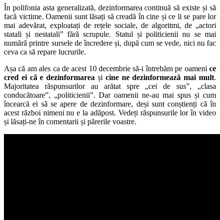
În polifonia asta generalizată, dezinformarea continuă să existe și să
facă victime. Oamenii sunt lăsați să creadă în cine și ce li se pare lor
mai adevărat, exploatați de rețele sociale, de algoritmi, de „actori
statali și nestatali” fără scrupule. Statul și politicienii nu se mai
numără printre sursele de încredere și, după cum se vede, nici nu fac
ceva ca să repare lucrurile.
Așa că am ales ca de acest 10 decembrie să-i întrebăm pe oameni
ce
cred ei că e dezinformarea
și
cine ne dezinformează mai mult
.
Majoritatea răspunsurilor au arătat spre „cei de sus”, „clasa
conducătoare”, „politicienii”. Dar oamenii ne-au mai spus și cum
încearcă ei să se apere de dezinformare, deși sunt conștienți că în
acest război nimeni nu e la adăpost. Vedeți răspunsurile lor în video
și lăsați-ne în comentarii și părerile voastre.