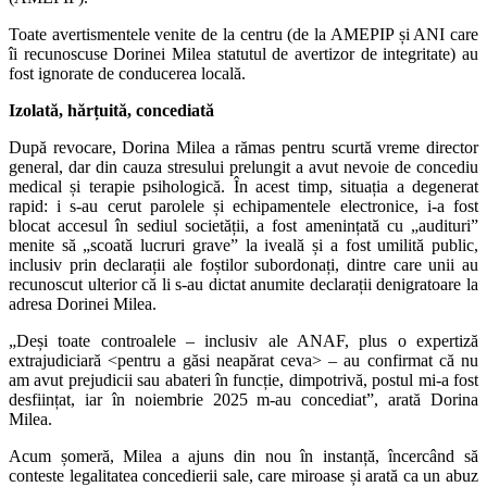
Toate avertismentele venite de la centru (de la AMEPIP și ANI care
îi recunoscuse Dorinei Milea statutul de avertizor de integritate) au
fost ignorate de conducerea locală.
Izolată, hărțuită, concediată
După revocare, Dorina Milea a rămas pentru scurtă vreme director
general, dar din cauza stresului prelungit a avut nevoie de concediu
medical și terapie psihologică. În acest timp, situația a degenerat
rapid: i s-au cerut parolele și echipamentele electronice, i-a fost
blocat accesul în sediul societății, a fost amenințată cu „audituri”
menite să „scoată lucruri grave” la iveală și a fost umilită public,
inclusiv prin declarații ale foștilor subordonați, dintre care unii au
recunoscut ulterior că li s-au dictat anumite declarații denigratoare la
adresa Dorinei Milea.
„Deși toate controalele – inclusiv ale ANAF, plus o expertiză
extrajudiciară <pentru a găsi neapărat ceva> – au confirmat că nu
am avut prejudicii sau abateri în funcție, dimpotrivă, postul mi-a fost
desființat, iar în noiembrie 2025 m-au concediat”, arată Dorina
Milea.
Acum șomeră, Milea a ajuns din nou în instanță, încercând să
conteste legalitatea concedierii sale, care miroase și arată ca un abuz