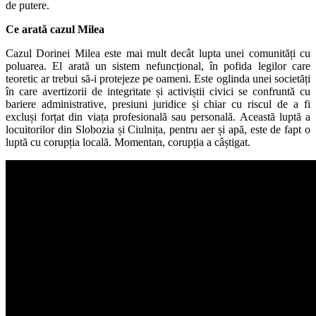
de putere.
Ce arată cazul Milea
Cazul Dorinei Milea este mai mult decât lupta unei comunități cu
poluarea. El arată un sistem nefuncțional, în pofida legilor care
teoretic ar trebui să-i protejeze pe oameni. Este oglinda unei societăți
în care avertizorii de integritate și activiștii civici se confruntă cu
bariere administrative, presiuni juridice și chiar cu riscul de a fi
excluși forțat din viața profesională sau personală. Această luptă a
locuitorilor din Slobozia și Ciulnița, pentru aer și apă, este de fapt o
luptă cu corupția locală. Momentan, corupția a câștigat.