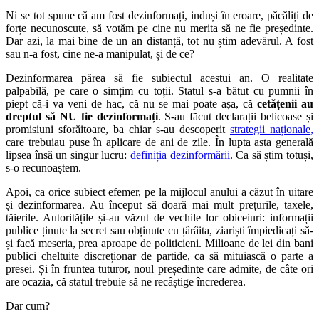
Ni se tot spune că am fost dezinformați, induși în eroare, păcăliți de
forțe necunoscute, să votăm pe cine nu merita să ne fie președinte.
Dar azi, la mai bine de un an distanță, tot nu știm adevărul. A fost
sau n-a fost, cine ne-a manipulat, și de ce?
Dezinformarea părea să fie subiectul acestui an. O realitate
palpabilă, pe care o simțim cu toții. Statul s-a bătut cu pumnii în
piept că-i va veni de hac, că nu se mai poate așa, că
cetățenii au
dreptul să NU fie dezinformați
. S-au făcut declarații belicoase și
promisiuni sforăitoare, ba chiar s-au descoperit
strategii naționale,
care trebuiau puse în aplicare de ani de zile. În lupta asta generală
lipsea însă un singur lucru:
definiția dezinformării
. Ca să știm totuși,
s-o recunoaștem.
Apoi, ca orice subiect efemer, pe la mijlocul anului a căzut în uitare
și dezinformarea. Au început să doară mai mult prețurile, taxele,
tăierile. Autoritățile și-au văzut de vechile lor obiceiuri: informații
publice ținute la secret sau obținute cu țârâita, ziariști împiedicați să-
și facă meseria, prea aproape de politicieni. Milioane de lei din bani
publici cheltuite discreționar de partide, ca să mituiască o parte a
presei. Și în fruntea tuturor, noul președinte care admite, de câte ori
are ocazia, că statul trebuie să ne recâștige încrederea.
Dar cum?