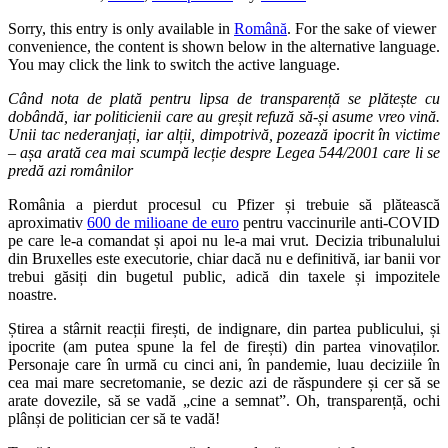
Sorry, this entry is only available in
Română
. For the sake of viewer
convenience, the content is shown below in the alternative language.
You may click the link to switch the active language.
Când nota de plată pentru lipsa de transparență se plătește cu
dobândă, iar politicienii care au greșit refuză să-și asume vreo vină.
Unii tac nederanjați, iar alții, dimpotrivă, pozează ipocrit în victime
– așa arată cea mai scumpă lecție despre Legea 544/2001 care li se
predă azi românilor
România a pierdut procesul cu Pfizer și trebuie să plătească
aproximativ
600 de milioane de euro
pentru vaccinurile anti-COVID
pe care le-a comandat și apoi nu le-a mai vrut. Decizia tribunalului
din Bruxelles este executorie, chiar dacă nu e definitivă, iar banii vor
trebui găsiți din bugetul public, adică din taxele și impozitele
noastre.
Știrea a stârnit reacții firești, de indignare, din partea publicului, și
ipocrite (am putea spune la fel de firești) din partea vinovaților.
Personaje care în urmă cu cinci ani, în pandemie, luau deciziile în
cea mai mare secretomanie, se dezic azi de răspundere și cer să se
arate dovezile, să se vadă „cine a semnat”. Oh, transparență, ochi
plânși de politician cer să te vadă!