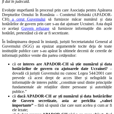
fi dat în judecată.
Evoluție stupefiantă în procesul prin care Asociația pentru Apărarea
Drepturilor Omului în România – Comitetul Helsinki (APADOR-
CH)
a cerut Guvernului
să furnizeze măcar numărul și data
hotărârilor de guvern prin care s-au dat ajutoare Ucrainei. Asta după
ce același
Guvern refuzase
să furnizeze informațiile din acele
hotărâri, pretextând că ele ar fi secretizate.
În întâmpinarea depusă în instanță, juriștii Secretariatului General al
Guvernului (SGG) au epuizat argumentele tocite deja de toate
instituțiile publice care s-au apărat în ultimele decenii de cererile de
informații publice venite din partea cetățenilor:
că
ce interes are APADOR-CH să știe numărul și data
hotărârilor de guvern cu ajutoarele date Ucrainei?
–
dovadă că juriștii Guvernului nu cunosc Legea 544/2001 care
prevede că acest drept de acces liber și neîngrădit la
informațiile de interes public „constituie unul dintre principiile
fundamentale ale relațiilor dintre persoane și autoritățile
publice.”
că
dacă APADOR-CH ar ști numărul și data hotărârilor
de Guvern secretizate, asta ar periclita „valori
importante” –
fără să spună clar care sunt acelea și cum ar fi
ele lezate;