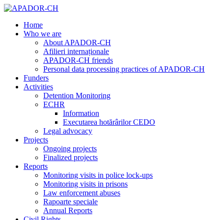
Home
Who we are
About APADOR-CH
Afilieri internaționale
APADOR-CH friends
Personal data processing practices of APADOR-CH
Funders
Activities
Detention Monitoring
ECHR
Information
Executarea hotărârilor CEDO
Legal advocacy
Projects
Ongoing projects
Finalized projects
Reports
Monitoring visits in police lock-ups
Monitoring visits in prisons
Law enforcement abuses
Rapoarte speciale
Annual Reports
Civil Rights