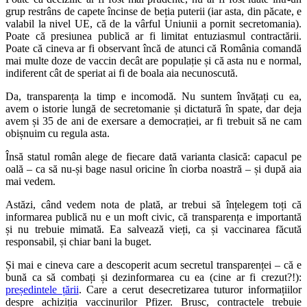
grup restrâns de capete încinse de beția puterii (iar asta, din păcate, e
valabil la nivel UE, că de la vârful Uniunii a pornit secretomania).
Poate că presiunea publică ar fi limitat entuziasmul contractării.
Poate că cineva ar fi observant încă de atunci că România comandă
mai multe doze de vaccin decât are populație și că asta nu e normal,
indiferent cât de speriat ai fi de boala aia necunoscută.
Da, transparența la timp e incomodă. Nu suntem învățați cu ea,
avem o istorie lungă de secretomanie și dictatură în spate, dar deja
avem și 35 de ani de exersare a democrației, ar fi trebuit să ne cam
obișnuim cu regula asta.
Însă statul român alege de fiecare dată varianta clasică: capacul pe
oală – ca să nu-și bage nasul oricine în ciorba noastră – și după aia
mai vedem.
Astăzi, când vedem nota de plată, ar trebui să înțelegem toți că
informarea publică nu e un moft civic, că transparența e importantă
și nu trebuie mimată. Ea salvează vieți, ca și vaccinarea făcută
responsabil, și chiar bani la buget.
Și mai e cineva care a descoperit acum secretul transparenței – că e
bună ca să combați și dezinformarea cu ea (cine ar fi crezut?!):
președintele țării
. Care a cerut desecretizarea tuturor informațiilor
despre achiziția vaccinurilor Pfizer. Brusc, contractele trebuie