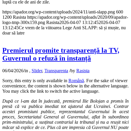
luptă cu ele de ani de zile.
https://apador.org/wp-content/uploads/2024/11/anti-slapp.png
600
1200
Rasista
https://apador.org/wp-content/uploads/2020/09/apador-
logo-tmp-300x159.png
Rasista
2026-04-07 13:12:45
2026-04-07
13:12:45
Ce vrem de la viitoarea Lege Anti SLAPP: să și muște, nu
doar să latre
Premierul promite transparență la TV,
Guvernul o refuză în instanță
06/04/2026
/
in
,
Slider
,
Transparenta
/
by
Rasista
Sorry, this entry is only available in
Română
. For the sake of viewer
convenience, the content is shown below in the alternative language.
You may click the link to switch the active language.
După ce l-am dat în judecată, premierul Ilie Bolojan a promis în
presă că va publica imediat tot ajutorul dat Ucrainei. Contrar
acestei promisiuni publice, reprezentantul Guvernului în acest
proces, Secretariatul General al Guvernului, aflat în subordinea
prim-ministrului, a susținut contrariul la tribunal și nu a reușit nici
măcar să explice de ce. Plus că are impresia că Guvernul NU poate