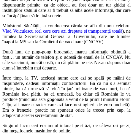
răspunsurile primite, ca de obicei, au fost doar un tur ghidat al
instituțiilor statului care ar fi trebuit să aibă acele informații, dar care
se încăpățânau să le țină secrete.
Ministerul Sănătății, la conducerea căruia se afla din nou celebrul
Vlad Voiculescu (cel care cere azi dreptate și transparență totală
), ne
trimitea la Secretariatul General al Guvernului, care ne trimitea
înapoi la MS sau la Comitetul de vaccinare (CNCAV).
După luni de ping-pong birocratic, marea informație obținută a
fost… un număr de telefon și o adresă de email de la CNCAV. Nu
câte vaccinuri, nu cât costă, nu cât plătim pe ele. Ne-au răspuns doar
cum să întrebăm mai departe.
Între timp, la TV, aceleași nume care azi se spală pe mâini de
răspundere, dădeau informații contradictorii. Ba că nu s-a semnat
nimic, ba că urmează să vină în țară milioane de vaccinuri, ba că
România le-a plătit, ba că urmează, ba chiar că România le va
produce (minciuna asta gogonată a venit de la primul ministru Florin
Câțu, alt mare caracter care azi tace nestingherit de vreo anchetă).
Era o frenezie, practic ne spuneau orice le trecea prin cap, la
adăpostul acestei secretomanii de stat.
Singurul lucru cert era imnul intonat pe străzi, de câteva ori pe zi,
din megafoanele mașinilor de poliție.