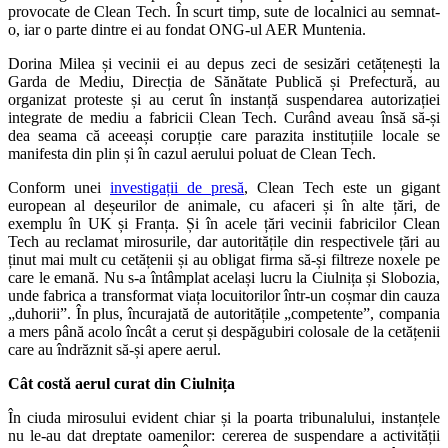
provocate de Clean Tech. În scurt timp, sute de localnici au semnat-
o, iar o parte dintre ei au fondat ONG-ul AER Muntenia.
Dorina Milea și vecinii ei au depus zeci de sesizări cetățenești la
Garda de Mediu, Direcția de Sănătate Publică și Prefectură, au
organizat proteste și au cerut în instanță suspendarea autorizației
integrate de mediu a fabricii Clean Tech. Curând aveau însă să-și
dea seama că aceeași corupție care parazita instituțiile locale se
manifesta din plin și în cazul aerului poluat de Clean Tech.
Conform unei
investigații de presă
, Clean Tech este un gigant
european al deșeurilor de animale, cu afaceri și în alte țări, de
exemplu în UK și Franța. Și în acele țări vecinii fabricilor Clean
Tech au reclamat mirosurile, dar autoritățile din respectivele țări au
ținut mai mult cu cetățenii și au obligat firma să-și filtreze noxele pe
care le emană. Nu s-a întâmplat același lucru la Ciulnița și Slobozia,
unde fabrica a transformat viața locuitorilor într-un coșmar din cauza
„duhorii”. În plus, încurajată de autoritățile „competente”, compania
a mers până acolo încât a cerut și despăgubiri colosale de la cetățenii
care au îndrăznit să-și apere aerul.
Cât costă aerul curat din Ciulnița
În ciuda mirosului evident chiar și la poarta tribunalului, instanțele
nu le-au dat dreptate oamenilor: cererea de suspendare a activității