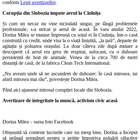
conform
Legii avertizorilor
.
Corupția din Slobozia impute aerul la Ciulnița
Și cum un necaz nu vine niciodată singur, pe lângă problemele
profesionale, s-a stricat și aerul de acasă. În vara anului 2022,
Dorina Milea se mutase împreună cu soțul ei în Ciulnița, într-o casă
construită cu credit, unde visa la o viață liniștită, „la țară”, departe de
agitația și poluarea orașului. La doar câteva zile după mutare a
descoperit că aerul era greu de respirat, sufocant, cu o duhoare
persistentă de hoit de animale. Venea de la circa 700 de metri
distanță de casă, de la fabrica Clean Tech International.
„Nu aveam unde să ne ascundem de duhoare: în casă mirosea, iar
afară mirosea mai rău”, povestește Dorina Milea.
Până aici ajunsese mirosul corupției locale din Slobozia.
Avertizare de integritate la muncă, activism civic acasă
Dorina Milea – sursa foto Facebook
Obișnuită să conteste lucrurile care nu merg bine, Dorina a început
să strângă semnături pentru o petiție împotriva poluării olfactive