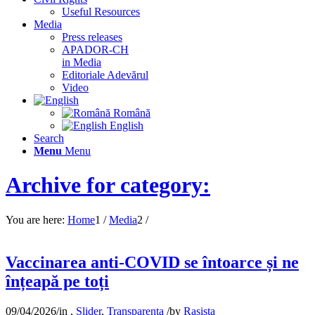
Useful Resources
Media
Press releases
APADOR-CH
in Media
Editoriale Adevărul
Video
Română
English
Search
Menu
Menu
Archive for category:
You are here:
Home
1
/
Media
2
/
Vaccinarea anti-COVID se întoarce și ne
înțeapă pe toți
09/04/2026
/
in
,
Slider
,
Transparenta
/
by
Rasista