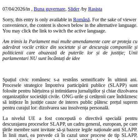
07/04/2026
/
in
,
Buna guvernare
,
Slider
/
by
Rasista
Sorry, this entry is only available in
Română
. For the sake of viewer
convenience, the content is shown below in the alternative language.
You may click the link to switch the active language.
Am trimis la Parlament mai multe amendamente care ar proteja cu
adevărat vocile critice din societate și ar descuraja companiile și
politicienii care abuzează de puterile lor și de justiție; Unii
parlamentari NU sunt încântați de idee
Spațiul civic românesc s-a restrâns semnificativ în ultimii ani.
Procesele strategice împotriva participării publice (SLAPP) sunt
folosite pentru hărțuirea și intimidarea jurnaliştilor și chiar dizolvarea
organizațiilor societății civile. ONG-urile și cetățenii care îndrăznesc
să inițieze în justiție cauze de interes public plătesc prețul suprem
pentru curajul lor: dizolvarea sau insolvența personală.
La nivelul UE a fost concepută o directivă specială pentru
descurajarea proceselor SLAPP, un cadru general, european, pe care
țările membre sunt invitate să-și bazeze legile naționale anti SLAPP.
În linii mari, ea prevede că în cazul unor procese de tip SLAPP,