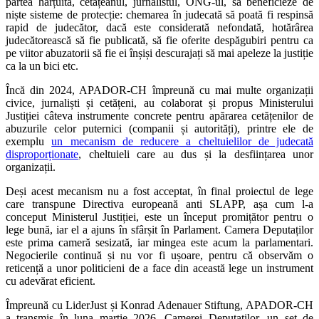
partea hărțuită, cetățeanul, jurnalistul, ONG-ul, să beneficieze de
niște sisteme de protecție: chemarea în judecată să poată fi respinsă
rapid de judecător, dacă este considerată nefondată, hotărârea
judecătorească să fie publicată, să fie oferite despăgubiri pentru ca
pe viitor abuzatorii să fie ei înșiși descurajați să mai apeleze la justiție
ca la un bici etc.
Încă din 2024, APADOR-CH împreună cu mai multe organizații
civice, jurnaliști și cetățeni, au colaborat și propus Ministerului
Justiției câteva instrumente concrete pentru apărarea cetățenilor de
abuzurile celor puternici (companii și autorități), printre ele de
exemplu
un mecanism de reducere a cheltuielilor de judecată
disproporționate
, cheltuieli care au dus și la desființarea unor
organizații.
Deși acest mecanism nu a fost acceptat, în final proiectul de lege
care transpune Directiva europeană anti SLAPP, așa cum l-a
conceput Ministerul Justiției, este un început promițător pentru o
lege bună, iar el a ajuns în sfârșit în Parlament. Camera Deputaților
este prima cameră sesizată, iar mingea este acum la parlamentari.
Negocierile continuă și nu vor fi ușoare, pentru că observăm o
reticență a unor politicieni de a face din această lege un instrument
cu adevărat eficient.
Împreună cu LiderJust și Konrad Adenauer Stiftung, APADOR-CH
a transmis în luna martie 2026, Camerei Deputaților, un set de