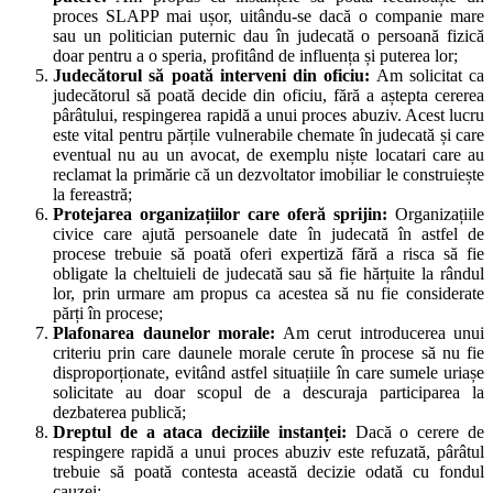
proces SLAPP mai ușor, uitându-se dacă o companie mare
sau un politician puternic dau în judecată o persoană fizică
doar pentru a o speria, profitând de influența și puterea lor;
Judecătorul să poată interveni din oficiu:
Am solicitat ca
judecătorul să poată decide din oficiu, fără a aștepta cererea
pârâtului, respingerea rapidă a unui proces abuziv. Acest lucru
este vital pentru părțile vulnerabile chemate în judecată și care
eventual nu au un avocat, de exemplu niște locatari care au
reclamat la primărie că un dezvoltator imobiliar le construiește
la fereastră;
Protejarea organizațiilor care oferă sprijin:
Organizațiile
civice care ajută persoanele date în judecată în astfel de
procese trebuie să poată oferi expertiză fără a risca să fie
obligate la cheltuieli de judecată sau să fie hărțuite la rândul
lor, prin urmare am propus ca acestea să nu fie considerate
părți în procese;
Plafonarea daunelor morale:
Am cerut introducerea unui
criteriu prin care daunele morale cerute în procese să nu fie
disproporționate, evitând astfel situațiile în care sumele uriașe
solicitate au doar scopul de a descuraja participarea la
dezbaterea publică;
Dreptul de a ataca deciziile instanței:
Dacă o cerere de
respingere rapidă a unui proces abuziv este refuzată, pârâtul
trebuie să poată contesta această decizie odată cu fondul
cauzei;