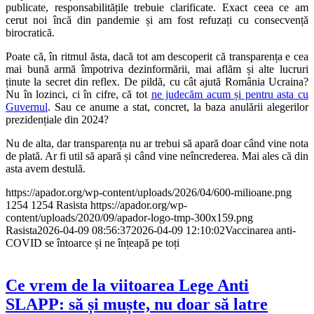
publicate, responsabilitățile trebuie clarificate. Exact ceea ce am
cerut noi încă din pandemie și am fost refuzați cu consecvență
birocratică.
Poate că, în ritmul ăsta, dacă tot am descoperit că transparența e cea
mai bună armă împotriva dezinformării, mai aflăm și alte lucruri
ținute la secret din reflex. De pildă, cu cât ajută România Ucraina?
Nu în lozinci, ci în cifre, că tot
ne judecăm acum și pentru asta cu
Guvernul
. Sau ce anume a stat, concret, la baza anulării alegerilor
prezidențiale din 2024?
Nu de alta, dar transparența nu ar trebui să apară doar când vine nota
de plată. Ar fi util să apară și când vine neîncrederea. Mai ales că din
asta avem destulă.
https://apador.org/wp-content/uploads/2026/04/600-milioane.png
1254
1254
Rasista
https://apador.org/wp-
content/uploads/2020/09/apador-logo-tmp-300x159.png
Rasista
2026-04-09 08:56:37
2026-04-09 12:10:02
Vaccinarea anti-
COVID se întoarce și ne înțeapă pe toți
Ce vrem de la viitoarea Lege Anti
SLAPP: să și muște, nu doar să latre