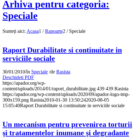
Arhiva pentru categoria:
Speciale
Sunteți aici:
Acasa
1
/
Rapoarte
2
/
Speciale
Raport Durabilitate si continuitate in
serviciile sociale
30/01/2010
/
în
Speciale
/
de
Rasista
Deschideti PDF
https://apador.org/wp-
content/uploads/2014/01/raport_durabilitate.jpg
439
439
Rasista
https://apador.org/wp-content/uploads/2020/09/apador-logo-tmp-
300x159.png
Rasista
2010-01-30 13:50:24
2020-08-05
15:05:40
Raport Durabilitate si continuitate in serviciile sociale
Un mecanism pentru prevenirea torturii
şi tratamentelor inumane şi degradante