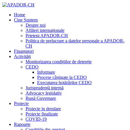
Home
Cine Suntem
Despre noi
Afilieri internaționale
Prieteni APADOR-CH
Politica de prelucrare a datelor personale a APADOR-
CH
Finanțatori
Activități
Monitorizarea condițiilor de detenție
CEDO
Informare
Procese câștigate la CEDO
Executarea hotărârilor CEDO
Jurisprudență internă
Advocacy legislativ
Bună Guvernare
Proiecte
Proiecte in derulare
Proiecte finalizate
COVID-19
Rapoarte
Condițiile din aresturi