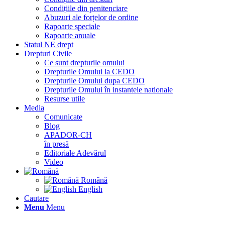
Condițiile din penitenciare
Abuzuri ale forțelor de ordine
Rapoarte speciale
Rapoarte anuale
Statul NE drept
Drepturi Civile
Ce sunt drepturile omului
Drepturile Omului la CEDO
Drepturile Omului dupa CEDO
Drepturile Omului în instantele nationale
Resurse utile
Media
Comunicate
Blog
APADOR-CH
în presă
Editoriale Adevărul
Video
Română
English
Cautare
Menu
Menu