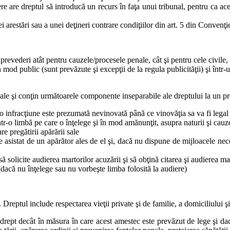
re are dreptul să introducă un recurs în faţa unui tribunal, pentru ca aces
ei arestări sau a unei deţineri contrare condiţiilor din art. 5 din Convenţi
 prevederi atât pentru cauzele/procesele penale, cât şi pentru cele civile
 mod public (sunt prevăzute şi excepţii de la regula publicităţii) şi într
ale şi conţin următoarele componente inseparabile ale dreptului la un pr
 infracţiune este prezumată nevinovată până ce vinovăţia sa va fi legal s
ntr-o limbă pe care o înţelege şi în mod amănunţit, asupra naturii şi cau
e pregătirii apărării sale
e asistat de un apărător ales de el şi, dacă nu dispune de mijloacele nece
 solicite audierea martorilor acuzării şi să obţină citarea şi audierea mart
 (dacă nu înţelege sau nu vorbeşte limba folosită la audiere)
). Dreptul include respectarea vieţii private şi de familie, a domiciliului 
 drept decât în măsura în care acest amestec este prevăzut de lege şi dac