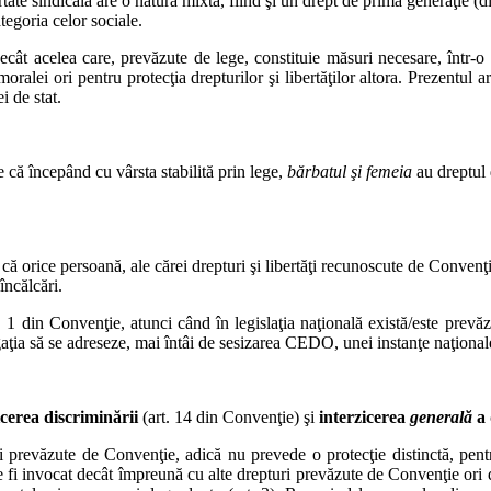
rtate sindicală are o natură mixtă, fiind şi un drept de primă generaţie (d
tegoria celor sociale.
decât acelea care, prevăzute de lege, constituie măsuri necesare, într-o 
moralei ori pentru protecţia drepturilor şi libertăţilor altora. Prezentul a
i de stat.
 că începând cu vârsta stabilită prin lege,
bărbatul şi femeia
au dreptul 
ă orice persoană, ale cărei drepturi şi libertăţi recunoscute de Convenţie
încălcări.
t. 1 din Convenţie, atunci când în legislaţia naţională există/este prevă
aţia să se adreseze, mai întâi de sesizarea CEDO, unei instanţe naţionale
icerea discriminării
(art. 14 din Convenţie) şi
interzicerea
generală
a 
i prevăzute de Convenţie, adică nu prevede o protecţie distinctă, pentr
 fi invocat decât împreună cu alte drepturi prevăzute de Convenţie ori 