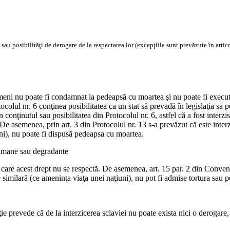
au posibilităţi de derogare de la respectarea lor (excepţiile sunt prevăzute în articol
meni nu poate fi condamnat la pedeapsă cu moartea şi nu poate fi executa
rotocolul nr. 6 conţinea posibilitatea ca un stat să prevadă în legislaţia 
 conţinutul sau posibilitatea din Protocolul nr. 6, astfel că a fost interz
 De asemenea, prin art. 3 din Protocolul nr. 13 s-a prevăzut că este inter
uni), nu poate fi dispusă pedeapsa cu moartea.
inumane sau degradante
n care acest drept nu se respectă. De asemenea, art. 15 par. 2 din Conven
te similară (ce ameninţa viaţa unei naţiuni), nu pot fi admise tortura sa
e prevede că de la interzicerea sclaviei nu poate exista nici o derogare, î