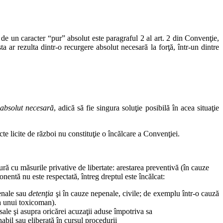
 de un caracter “pur” absolut este paragraful 2 al art. 2 din Convenţie,
a ar rezulta dintr-o recurgere absolut necesară la forţă, într-un dintre
absolut necesară
, adică să fie singura soluţie posibilă în acea situaţie
cte licite de război nu constituţie o încălcare a Convenţiei.
ătură cu măsurile privative de libertate: arestarea preventivă (în cauze
entă nu este respectată, întreg dreptul este încălcat:
enale sau
detenţia
şi în cauze nepenale, civile; de exemplu într-o cauză
 a unui toxicoman).
 sale şi asupra oricărei acuzaţii aduse împotriva sa
abil sau eliberată în cursul procedurii