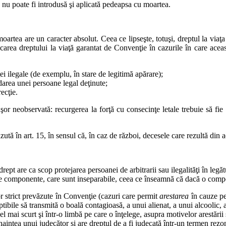
), nu poate fi introdusă şi aplicată pedeapsa cu moartea.
artea are un caracter absolut. Ceea ce lipseşte, totuşi, dreptul la viaţa
carea dreptului la viaţă garantat de Convenţie în cazurile în care aceast
i ilegale (de exemplu, în stare de legitimă apărare);
darea unei persoane legal deţinute;
ecţie.
uşor neobservată: recurgerea la forţă cu consecinţe letale trebuie să fie
zută în art. 15, în sensul că, în caz de război, decesele care rezultă din a
 drept are ca scop protejarea persoanei de arbitrarii sau ilegalităţi în leg
le componente, care sunt inseparabile, ceea ce înseamnă că dacă o compon
lor strict prevăzute în Convenţie (cazuri care permit
arestarea
în cauze p
tibile să transmită o boală contagioasă, a unui alienat, a unui alcoolic,
el mai scurt şi într-o limbă pe care o înţelege, asupra motivelor arestării
aintea unui judecător şi are dreptul de a fi judecată într-un termen rezon