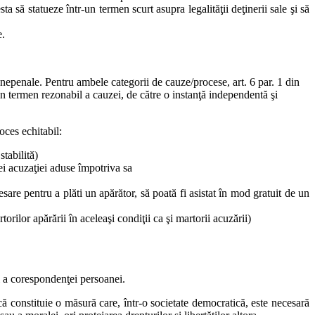
ta să statueze într-un termen scurt asupra legalităţii deţinerii sale şi să
e.
, nepenale. Pentru ambele categorii de cauze/procese, art. 6 par. 1 din
-un termen rezonabil a cauzei, de către o instanţă independentă şi
oces echitabil:
tabilită)
zei acuzaţiei aduse împotriva sa
sare pentru a plăti un apărător, să poată fi asistat în mod gratuit de un
orilor apărării în aceleaşi condiţii ca şi martorii acuzării)
şi a corespondenţei persoanei.
ă constituie o măsură care, într-o societate democratică, este necesară