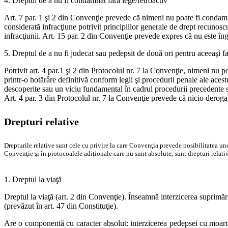
4. Dreptul de a nu fi condamnat fără lege/retroactiv
Art. 7 par. 1 şi 2 din Convenţie prevede că nimeni nu poate fi condamnat
considerată infracţiune potrivit principiilor generale de drept recunos
infracţiunii. Art. 15 par. 2 din Convenţie prevede expres că nu este îng
5. Dreptul de a nu fi judecat sau pedepsit de două ori pentru aceeaşi f
Potrivit art. 4 par.1 şi 2 din Protocolul nr. 7 la Convenţie, nimeni nu po
printr-o hotărâre definitivă conform legii şi procedurii penale ale aces
descoperite sau un viciu fundamental în cadrul procedurii precedente s
Art. 4 par. 3 din Protocolul nr. 7 la Convenţie prevede că nicio derogare
Drepturi relative
Drepturile relative sunt cele cu privire la care Convenţia prevede posibilitatea unor
Convenţie şi în protocoalele adiţionale care nu sunt absolute, sunt drepturi relati
1. Dreptul la viaţă
Dreptul la viaţă (art. 2 din Convenţie). Înseamnă interzicerea suprimă
(prevăzut în art. 47 din Constituţie).
Are o componentă cu caracter absolut: interzicerea pedepsei cu moartea