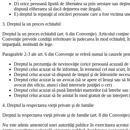
D) orice persoană lipsită de libertatea sa prin arestare sau deţine
dispună eliberarea să dacă deţinerea este ilegală.
E) dreptul la reparaţii al oricărei persoane care a fost victima un
3. Dreptul la un proces echitabil
Dreptul la un proces echitabil (art. 6 din Convenţie). Articolul conţine
Convenţie prevede condiţii referitoare la judecarea în mod echitabil, în
imparţială, instituită de lege.
Paragrafele 2-3 ale art. 6 din Convenţie se referă numai la cauzele pen
Dreptul la prezumţia de nevinovăţie (orice persoană acuzată de o
Dreptul celui acuzat să fie informat, în termenul cel mai scurt, î
Dreptul celui acuzat să dispună de timpul şi de înlesnirile necesar
Dreptul celui acuzat la un avocat (să se apere el însuşi sau să fi
avocat din oficiu, atunci când interesele justiţiei o cer)
Dreptul celui acuzat să pună întrebări martorilor (să întrebe sau să
Dreptul celui acuzat să fie asistat în mod gratuit de un interpret
4. Dreptul la respectarea vieţii private şi de familie
Dreptul la respectarea vieţii private şi de familie (art. 8 din Convenţie
Nu este admis amestecul unei autorităţi publice în exercitarea acestui