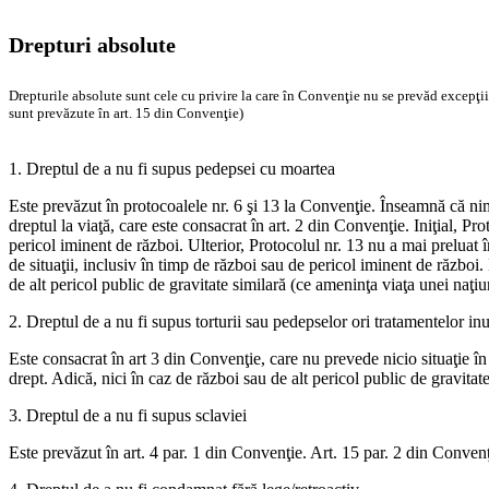
Drepturi absolute
Drepturile absolute sunt cele cu privire la care în Convenţie nu se prevăd excepţii s
sunt prevăzute în art. 15 din Convenţie)
1. Dreptul de a nu fi supus pedepsei cu moartea
Este prevăzut în protocoalele nr. 6 şi 13 la Convenţie. Înseamnă că ni
dreptul la viaţă, care este consacrat în art. 2 din Convenţie. Iniţial, P
pericol iminent de război. Ulterior, Protocolul nr. 13 nu a mai preluat în
de situaţii, inclusiv în timp de război sau de pericol iminent de război.
de alt pericol public de gravitate similară (ce ameninţa viaţa unei naţi
2. Dreptul de a nu fi supus torturii sau pedepselor ori tratamentelor 
Este consacrat în art 3 din Convenţie, care nu prevede nicio situaţie î
drept. Adică, nici în caz de război sau de alt pericol public de gravita
3. Dreptul de a nu fi supus sclaviei
Este prevăzut în art. 4 par. 1 din Convenţie. Art. 15 par. 2 din Convenţi