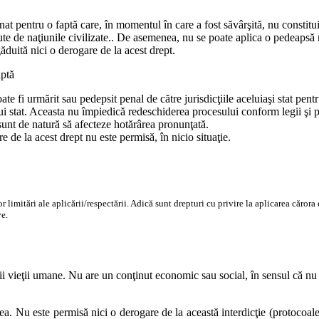
 pentru o faptă care, în momentul în care a fost săvârşită, nu constituia 
cute de naţiunile civilizate.. De asemenea, nu se poate aplica o pedeapsă
ăduită nici o derogare de la acest drept.
aptă
ate fi urmărit sau pedepsit penal de către jurisdicţiile aceluiaşi stat pen
tui stat. Aceasta nu împiedică redeschiderea procesului conform legii şi pr
unt de natură să afecteze hotărârea pronunţată.
 de la acest drept nu este permisă, în nicio situaţie.
 limitări ale aplicării/respectării. Adică sunt drepturi cu privire la aplicarea cărora
ve.
rii vieţii umane. Nu are un conţinut economic sau social, în sensul că nu
. Nu este permisă nici o derogare de la această interdicţie (protocoalel