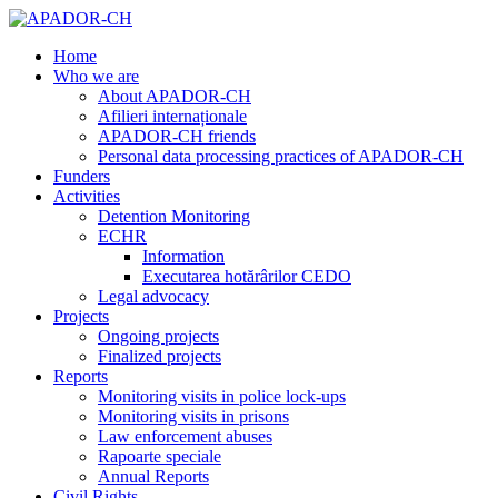
Home
Who we are
About APADOR-CH
Afilieri internaționale
APADOR-CH friends
Personal data processing practices of APADOR-CH
Funders
Activities
Detention Monitoring
ECHR
Information
Executarea hotărârilor CEDO
Legal advocacy
Projects
Ongoing projects
Finalized projects
Reports
Monitoring visits in police lock-ups
Monitoring visits in prisons
Law enforcement abuses
Rapoarte speciale
Annual Reports
Civil Rights