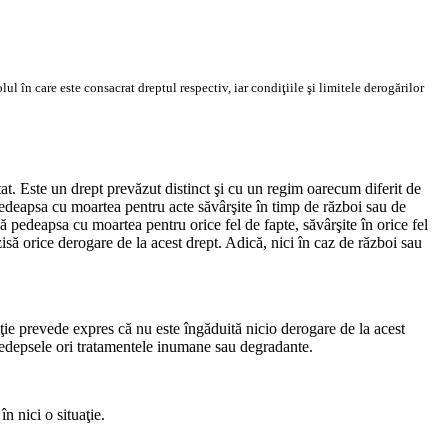
ul în care este consacrat dreptul respectiv, iar condiţiile şi limitele derogărilor
t. Este un drept prevăzut distinct şi cu un regim oarecum diferit de
sa pedeapsa cu moartea pentru acte săvârşite în timp de război sau de
isă pedeapsa cu moartea pentru orice fel de fapte, săvârşite în orice fel
zisă orice derogare de la acest drept. Adică, nici în caz de război sau
ţie prevede expres că nu este îngăduită nicio derogare de la acest
u pedepsele ori tratamentele inumane sau degradante.
n nici o situaţie.