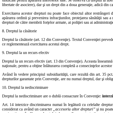
sindicate pentru apărarea intereselor sale. Se observă că dreptul la libe
libertate de asociere), dar şi un drept din a doua generaţie, adică din ca
Exercitarea acestor drepturi nu poate face obiectul altor restrângeri 
apărarea ordinii şi prevenirea infracţiunilor, protejarea sănătăţii sau a 
drepturi de către membrii forţelor armate, ai poliţiei sau ai administraţie
8. Dreptul la căsătorie
Dreptul la căsătorie (art. 12 din Convenţie). Textul Convenţiei prevede
ce reglementează exercitarea acestui drept.
9. Dreptul la un recurs efectiv
Dreptul la un recurs efectiv (art. 13 din Convenţie). Aceasta înseamnă c
naţionale, pentru a obţine înlăturarea completă a consecinţelor acestor 
Având în vedere principiul subsidiarităţii, care rezultă din art. 35 pc
drepturilor garantate prin Convenţie, are nu numai dreptul, dar şi oblig
10. Dreptul la nediscriminare
Dreptul la nediscriminare are o dublă consacrare în Convenţie:
interz
Art. 14 interzice discriminarea numai în legătură cu celelalte dreptur
considerat ca având un caracter
„accesoriu altor drepturi”
şi nu poate