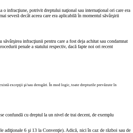
o infracţiune, potrivit dreptului naţional sau internaţional ori care era
 mai severă decât aceea care era aplicabilă în momentul săvârşirii
tru săvârşirea infracţiunii pentru care a fost deja achitat sau condamnat
ocedurii penale a statului respectiv, dacă fapte noi ori recent
 există excepţii şi/sau derogări. În mod logic, toate drepturile prevăzute în
 se confundă cu dreptul la un nivel de trai decent, de exemplu
e adiţionale 6 şi 13 la Convenţie). Adică, nici în caz de război sau de