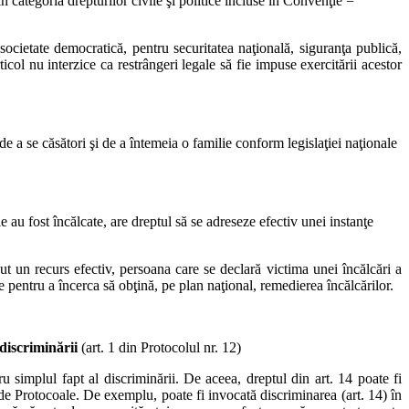
in categoria drepturilor civile şi politice incluse în Convenţie =
societate democratică, pentru securitatea naţională, siguranţa publică,
rticol nu interzice ca restrângeri legale să fie impuse exercitării acestor
de a se căsători şi de a întemeia o familie conform legislaţiei naţionale
 au fost încălcate, are dreptul să se adreseze efectiv unei instanţe
zut un recurs efectiv, persoana care se declară victima unei încălcări a
 pentru a încerca să obţină, pe plan naţional, remedierea încălcărilor.
discriminării
(art. 1 din Protocolul nr. 12)
u simplul fapt al discriminării. De aceea, dreptul din art. 14 poate fi
de Protocoale. De exemplu, poate fi invocată discriminarea (art. 14) în