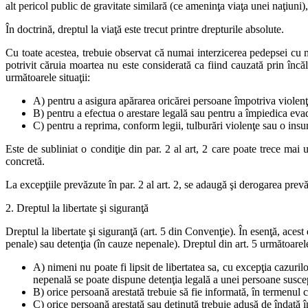
alt pericol public de gravitate similară (ce ameninţa viaţa unei naţiuni
În doctrină, dreptul la viaţă este trecut printre drepturile absolute.
Cu toate acestea, trebuie observat că numai interzicerea pedepsei cu mo
potrivit căruia moartea nu este considerată ca fiind cauzată prin încăl
următoarele situaţii:
A) pentru a asigura apărarea oricărei persoane împotriva violenţe
B) pentru a efectua o arestare legală sau pentru a împiedica eva
C) pentru a reprima, conform legii, tulburări violenţe sau o insur
Este de subliniat o condiţie din par. 2 al art, 2 care poate trece mai 
concretă.
La excepţiile prevăzute în par. 2 al art. 2, se adaugă şi derogarea prevă
2. Dreptul la libertate şi siguranţă
Dreptul la libertate şi siguranţă (art. 5 din Convenţie). În esenţă, acest
penale) sau detenţia (în cauze nepenale). Dreptul din art. 5 următoare
A) nimeni nu poate fi lipsit de libertatea sa, cu excepţia cazuri
nepenală se poate dispune detenţia legală a unei persoane suscep
B) orice persoană arestată trebuie să fie informată, în termenul c
C) orice persoană arestată sau deţinută trebuie adusă de îndată în