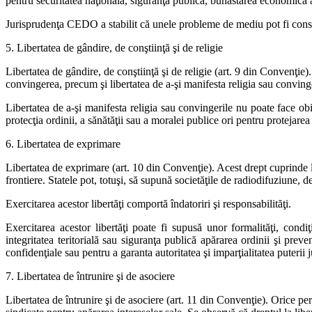
pentru securitatea naţională, siguranţa publică, bunăstarea economică a ţă
Jurisprudenţa CEDO a stabilit că unele probleme de mediu pot fi consider
5. Libertatea de gândire, de conştiinţă şi de religie
Libertatea de gândire, de conştiinţă şi de religie (art. 9 din Convenţie).
convingerea, precum şi libertatea de a-şi manifesta religia sau convingere
Libertatea de a-şi manifesta religia sau convingerile nu poate face obi
protecţia ordinii, a sănătăţii sau a moralei publice ori pentru protejarea d
6. Libertatea de exprimare
Libertatea de exprimare (art. 10 din Convenţie). Acest drept cuprinde li
frontiere. Statele pot, totuşi, să supună societăţile de radiodifuziune,
Exercitarea acestor libertăţi comportă îndatoriri şi responsabilităţi.
Exercitarea acestor libertăţi poate fi supusă unor formalităţi, condi
integritatea teritorială sau siguranţa publică apărarea ordinii şi preve
confidenţiale sau pentru a garanta autoritatea şi imparţialitatea puterii 
7. Libertatea de întrunire şi de asociere
Libertatea de întrunire şi de asociere (art. 11 din Convenţie). Orice perso