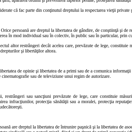
rii, apărarea ordinii şi prevenirea faptelor penale, protejarea sănătăţii sa
ate că fac parte din conţinutul dreptului la respectarea vieţii private ş
 Orice persoană are dreptul la libertatea de gândire, de conştiinţă şi de r
a în mod individual sau în colectiv, în public sau în particular, prin cult
ectul altor restrângeri decât acelea care, prevăzute de lege, constituie 
repturilor şi libertăţilor altora.
bertatea de opinie şi libertatea de a primi sau de a comunica informaţii o
 de cinematografie sau de televiziune unui regim de autorizare.
ţii, restrângeri sau sancţiuni prevăzute de lege, care constituie măsuri
nirea infracţiunilor, protecţia sănătăţii sau a moralei, protecţia reputaţ
judecătoreşti.
ană are dreptul la libertatea de întrunire paşnică şi la libertatea de asocie