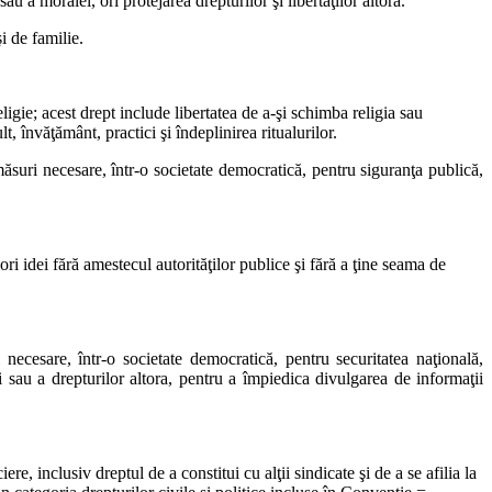
u a moralei, ori protejarea drepturilor şi libertăţilor altora.
i de familie.
eligie; acest drept include libertatea de a-şi schimba religia sau
, învăţământ, practici şi îndeplinirea ritualurilor.
măsuri necesare, într-o societate democratică, pentru siguranţa publică,
ri idei fără amestecul autorităţilor publice şi fără a ţine seama de
 necesare, într-o societate democratică, pentru securitatea naţională,
iei sau a drepturilor altora, pentru a împiedica divulgarea de informaţii
re, inclusiv dreptul de a constitui cu alţii sindicate şi de a se afilia la