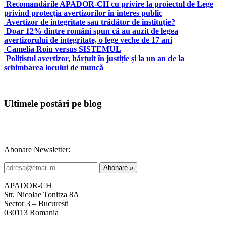
Recomandările APADOR-CH cu privire la proiectul de Lege
privind protecţia avertizorilor în interes public
Avertizor de integritate sau trădător de instituție?
Doar 12% dintre români spun că au auzit de legea
avertizorului de integritate, o lege veche de 17 ani
Camelia Roiu versus SISTEMUL
Polițistul avertizor, hărțuit în justiție și la un an de la
schimbarea locului de muncă
Ultimele postări pe blog
Abonare Newsletter:
APADOR-CH
Str. Nicolae Tonitza 8A
Sector 3 – Bucuresti
030113 Romania