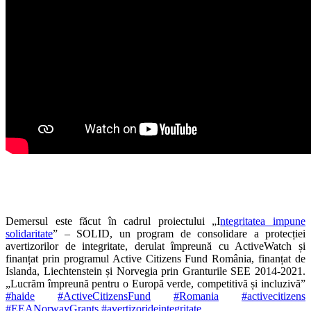
Demersul este făcut în cadrul proiectului „I
ntegritatea impune
solidaritate
” – SOLID, un program de consolidare a protecției
avertizorilor de integritate, derulat împreună cu ActiveWatch și
finanțat prin programul Active Citizens Fund România, finanțat de
Islanda, Liechtenstein și Norvegia prin Granturile SEE 2014-2021.
„Lucrăm împreună pentru o Europă verde, competitivă și incluzivă”
#haide
#ActiveCitizensFund
#Romania
#activecitizens
#EEANorwayGrants
#avertizorideintegritate