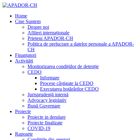
Home
Cine Suntem
Despre noi
Afilieri internaționale
Prieteni APADOR-CH
Politica de prelucrare a datelor personale a APADOR-
CH
Finanțatori
Activități
Monitorizarea condițiilor de detenție
CEDO
Informare
Procese câștigate la CEDO
Executarea hotărârilor CEDO
Jurisprudență internă
Advocacy legislativ
Bună Guvernare
Proiecte
Proiecte in derulare
Proiecte finalizate
COVID-19
Rapoarte
Condițiile din aresturi