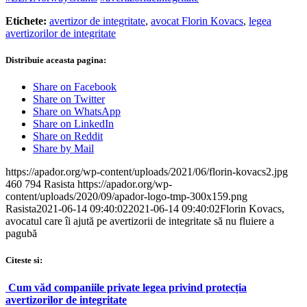
Etichete:
avertizor de integritate
,
avocat Florin Kovacs
,
legea
avertizorilor de integritate
Distribuie aceasta pagina:
Share on Facebook
Share on Twitter
Share on WhatsApp
Share on LinkedIn
Share on Reddit
Share by Mail
https://apador.org/wp-content/uploads/2021/06/florin-kovacs2.jpg
460
794
Rasista
https://apador.org/wp-
content/uploads/2020/09/apador-logo-tmp-300x159.png
Rasista
2021-06-14 09:40:02
2021-06-14 09:40:02
Florin Kovacs,
avocatul care îi ajută pe avertizorii de integritate să nu fluiere a
pagubă
Citeste si:
Cum văd companiile private legea privind protecția
avertizorilor de integritate