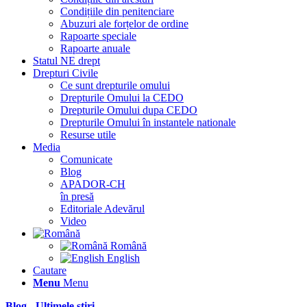
Condițiile din penitenciare
Abuzuri ale forțelor de ordine
Rapoarte speciale
Rapoarte anuale
Statul NE drept
Drepturi Civile
Ce sunt drepturile omului
Drepturile Omului la CEDO
Drepturile Omului dupa CEDO
Drepturile Omului în instantele nationale
Resurse utile
Media
Comunicate
Blog
APADOR-CH
în presă
Editoriale Adevărul
Video
Română
English
Cautare
Menu
Menu
Blog - Ultimele știri