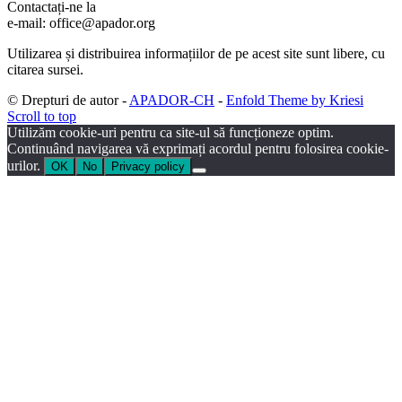
Contactați-ne la
e-mail: office@apador.org
Utilizarea și distribuirea informațiilor de pe acest site sunt libere, cu
citarea sursei.
© Drepturi de autor -
APADOR-CH
-
Enfold Theme by Kriesi
Scroll to top
Utilizăm cookie-uri pentru ca site-ul să funcționeze optim.
Continuând navigarea vă exprimați acordul pentru folosirea cookie-
urilor.
OK
No
Privacy policy