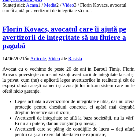
Sunteți aici:
Acasa
1
/
Media
2
/
Video
3
/
Florin Kovacs, avocatul
care îi ajută pe avertizorii de integritate să nu...
Florin Kovacs, avocatul care îi ajută pe
avertizorii de integritate să nu fluiere a
pagubă
14/06/2021
/
în
Articole
,
Video
/
de
Rasista
Avocat cu o vechime de peste 20 de ani în Baroul Timiș, Florin
Kovacs povestește cum sunt văzuți avertizorii de integritate la stat și
la privat, cum (nu) e aplicată legea avertizorilor în realitate și cât de
expuși rămân acești oameni și avocații lor într-un sistem care nu le
oferă nicio garanție.
Legea actuală a avertizorilor de integritate e utilă, dar nu oferă
protecție pentru chestiuni concrete, ci apără mai degrabă
drepturi teoretice sau iluzorii;
Avertizorii de integritate se află la baza societății, nu la vârf.
Ei nu au putere, dar au conștiință și mesaj;
Avertizorii care se plâng de condițiile de lucru – dați afară
pentru că și-au exercitat libertatea de exprimare;