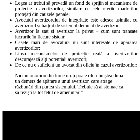
Legea ar trebui să prevadă un fond de sprijin și mecanisme de
protecție a avertizorilor, similare cu cele oferite martorilor
protejați din cauzele penale;
Avocatul avertizorului de integritate este adesea asimilat cu
avertizorul și hărțuit de sistemul deranjat de avertizor;
Avertizor la stat și avertizor la privat – cum sunt tranșate
lucrurile în fiecare sistem;
Casele mari de avocatură nu sunt interesate de apărarea
avertizorilor;
Lipsa mecanismelor de protecție reală a avertizorilor
descurajează alți potențiali avertizori;
De ce nu e suficient un avocat din oficiu în cazul avertizorilor;
Niciun onorariu din lume nu-ți poate oferi liniștea după
un demers de apărare a unui avertizor, care atrage
răzbunări din partea sistemului. Trebuie să ai stomac ca
să reziști la tot felul de amenințări”