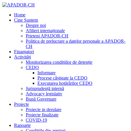
Home
Cine Suntem
Despre noi
Afilieri internaționale
Prieteni APADOR-CH
Politica de prelucrare a datelor personale a APADOR-
CH
Finanțatori
Activități
Monitorizarea condițiilor de detenție
CEDO
Informare
Procese câștigate la CEDO
Executarea hotărârilor CEDO
Jurisprudență internă
Advocacy legislativ
Bună Guvernare
Proiecte
Proiecte in derulare
Proiecte finalizate
COVID-19
Rapoarte
Condițiile din aresturi