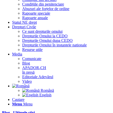
Condițiile din penitenciare
Abuzuri ale forțelor de ordine
Rapoarte speciale
Rapoarte anuale
Statul NE drept
Drepturi Civile
Ce sunt drepturile omului
Drepturile Omului la CEDO
Drepturile Omului dupa CEDO
Drepturile Omului în instantele nationale
Resurse utile
Media
Comunicate
Blog
APADOR-CH
în presă
Editoriale Adevărul
Video
Română
English
Cautare
Menu
Menu
Blog - Ultimele știri