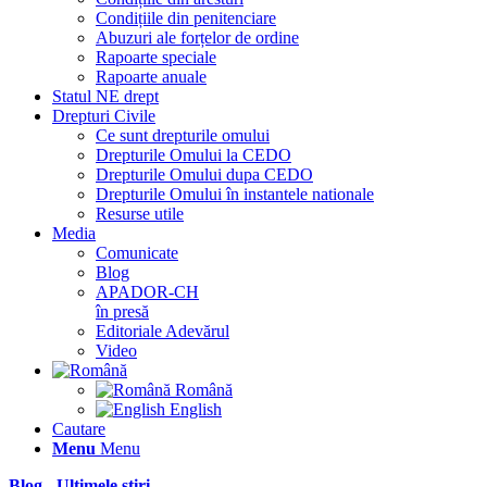
Condițiile din penitenciare
Abuzuri ale forțelor de ordine
Rapoarte speciale
Rapoarte anuale
Statul NE drept
Drepturi Civile
Ce sunt drepturile omului
Drepturile Omului la CEDO
Drepturile Omului dupa CEDO
Drepturile Omului în instantele nationale
Resurse utile
Media
Comunicate
Blog
APADOR-CH
în presă
Editoriale Adevărul
Video
Română
English
Cautare
Menu
Menu
Blog - Ultimele știri