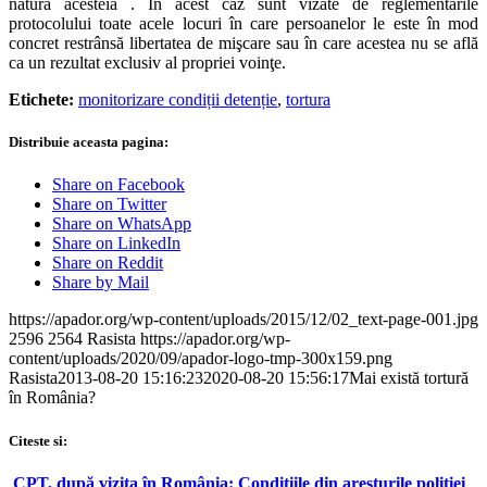
natura acesteia . În acest caz sunt vizate de reglementările
protocolului toate acele locuri în care persoanelor le este în mod
concret restrânsă libertatea de mişcare sau în care acestea nu se află
ca un rezultat exclusiv al propriei voinţe.
Etichete:
monitorizare condiții detenție
,
tortura
Distribuie aceasta pagina:
Share on Facebook
Share on Twitter
Share on WhatsApp
Share on LinkedIn
Share on Reddit
Share by Mail
https://apador.org/wp-content/uploads/2015/12/02_text-page-001.jpg
2596
2564
Rasista
https://apador.org/wp-
content/uploads/2020/09/apador-logo-tmp-300x159.png
Rasista
2013-08-20 15:16:23
2020-08-20 15:56:17
Mai există tortură
în România?
Citeste si:
CPT, după vizita în România: Condițiile din aresturile poliției