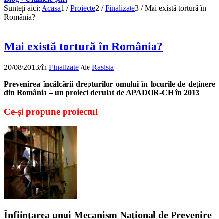
Sunteți aici:
Acasa
1
/
Proiecte
2
/
Finalizate
3
/
Mai există tortură în
România?
Mai există tortură în România?
20/08/2013
/
în
Finalizate
/
de
Rasista
Prevenirea încălcării drepturilor omului în locurile de deţinere
din România – un proiect derulat de APADOR-CH în 2013
Ce-și propune proiectul
Înfiinţarea unui Mecanism Naţional de Prevenire