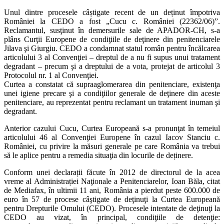
Unul dintre procesele câștigate recent de un deținut împotriva
României la CEDO a fost „Cucu c. României (22362/06)”.
Reclamantul, susţinut în demersurile sale de APADOR-CH, s-a
plâns Curţii Europene de condiţiile de deţinere din penitenciarele
Jilava şi Giurgiu. CEDO a condamnat statul român pentru încălcarea
articolului 3 al Convenţiei – dreptul de a nu fi supus unui tratament
degradant – precum şi a dreptului de a vota, protejat de articolul 3
Protocolul nr. 1 al Convenţiei.
Curtea a constatat că supraaglomerarea din penitenciare, existenţa
unei igiene precare şi a condiţiilor generale de deţinere din aceste
penitenciare, au reprezentat pentru reclamant un tratament inuman şi
degradant.
Anterior cazului Cucu, Curtea Europeană s-a pronunţat în temeiul
articolului 46 al Convenţiei Europene în cazul Iacov Stanciu c.
României, cu privire la măsuri generale pe care România va trebui
să le aplice pentru a remedia situaţia din locurile de deținere.
Conform unei declarații făcute în 2012 de directorul de la acea
vreme al Administrației Naţionale a Penitenciarelor, Ioan Băla, citat
de Mediafax, în ultimii 11 ani, România a pierdut peste 600.000 de
euro în 57 de procese câştigate de deţinuţi la Curtea Europeană
pentru Drepturile Omului (CEDO). Procesele intentate de deţinuţi la
CEDO au vizat, în principal, condiţiile de detenţie: