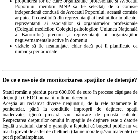
propunerea lor de către organizațiile profesionale și Avocatul
Poporului: membrii MNP să fie selectaţi de o comisie
independentă condusă de Avocatul Poporului; această comisie
ar putea fi constituită din reprezentanţi ai instituţiilor implicate,
reprezentanţi ai asociaţiilor şi organismelor profesionale
(Colegiul medicilor, Colegiul psihologilor, Uniunea Naţională
a Barourilor) precum şi reprezentanţi ai organizaţiilor
neguvernamentale active în domeniu
vizitele să fie neanunțate, chiar dacă pot fi planificate ca
număr și periodicitate
De ce e nevoie de monitorizarea spațiilor de detenție?
Statul român a pierdut peste 600.000 de euro în procese câştigate de
deţinuţi la CEDO numai în ultimul deceniu.
Aceștia au reclamat diverse neajunsuri, de la rele tratamente în
penitenciar, până la condițiile improprii de deținere, spații
inadecvate, igienă precară sau mâncare de proastă calitate.
Respectarea drepturilor omului în spațiile de deținere este o datorie
legală a statului, dar și o garanție a faptului că bugetul public nu va
mai fi grevat de astfel de cheltuieli (daune morale și/sau materiale) ce
pot fi preîntâmpinate.