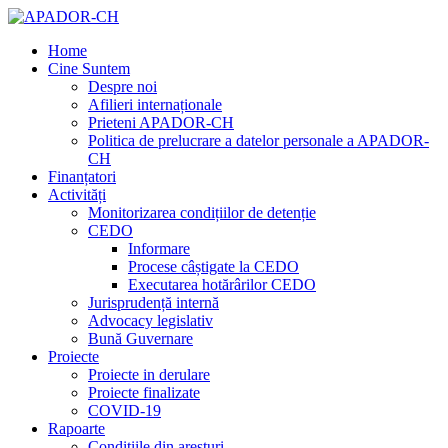
Home
Cine Suntem
Despre noi
Afilieri internaționale
Prieteni APADOR-CH
Politica de prelucrare a datelor personale a APADOR-
CH
Finanțatori
Activități
Monitorizarea condițiilor de detenție
CEDO
Informare
Procese câștigate la CEDO
Executarea hotărârilor CEDO
Jurisprudență internă
Advocacy legislativ
Bună Guvernare
Proiecte
Proiecte in derulare
Proiecte finalizate
COVID-19
Rapoarte
Condițiile din aresturi