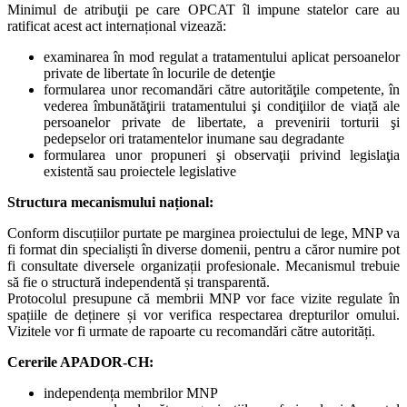
Minimul de atribuţii pe care OPCAT îl impune statelor care au
ratificat acest act internațional vizează:
examinarea în mod regulat a tratamentului aplicat persoanelor
private de libertate în locurile de detenţie
formularea unor recomandări către autorităţile competente, în
vederea îmbunătăţirii tratamentului şi condiţiilor de viață ale
persoanelor private de libertate, a prevenirii torturii şi
pedepselor ori tratamentelor inumane sau degradante
formularea unor propuneri şi observaţii privind legislaţia
existentă sau proiectele legislative
Structura mecanismului național:
Conform discuțiilor purtate pe marginea proiectului de lege, MNP va
fi format din specialiști în diverse domenii, pentru a căror numire pot
fi consultate diversele organizații profesionale. Mecanismul trebuie
să fie o structură independentă și transparentă.
Protocolul presupune că membrii MNP vor face vizite regulate în
spațiile de deținere și vor verifica respectarea drepturilor omului.
Vizitele vor fi urmate de rapoarte cu recomandări către autorități.
Cererile APADOR-CH:
independența membrilor MNP