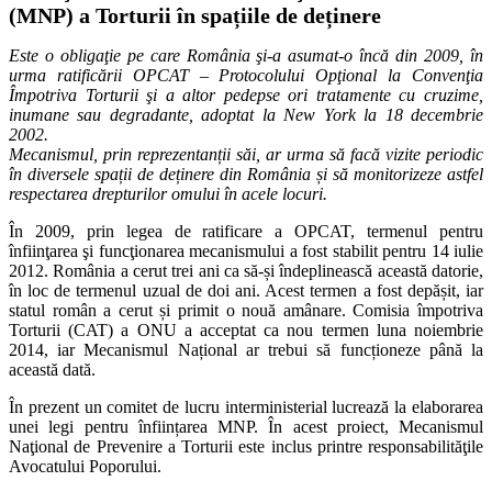
(MNP) a Torturii în spațiile de deținere
Este o obligaţie pe care România şi-a asumat-o încă din 2009, în
urma ratificării OPCAT – Protocolului Opţional la Convenţia
Împotriva Torturii şi a altor pedepse ori tratamente cu cruzime,
inumane sau degradante, adoptat la New York la 18 decembrie
2002.
Mecanismul, prin reprezentanții săi, ar urma să facă vizite periodic
în diversele spații de deținere din România și să monitorizeze astfel
respectarea drepturilor omului în acele locuri.
În 2009, prin legea de ratificare a OPCAT, termenul pentru
înfiinţarea şi funcţionarea mecanismului a fost stabilit pentru 14 iulie
2012. România a cerut trei ani ca să-și îndeplinească această datorie,
în loc de termenul uzual de doi ani. Acest termen a fost depășit, iar
statul român a cerut și primit o nouă amânare. Comisia împotriva
Torturii (CAT) a ONU a acceptat ca nou termen luna noiembrie
2014, iar Mecanismul Național ar trebui să funcționeze până la
această dată.
În prezent un comitet de lucru interministerial lucrează la elaborarea
unei legi pentru înființarea MNP. În acest proiect, Mecanismul
Naţional de Prevenire a Torturii este inclus printre responsabilităţile
Avocatului Poporului.