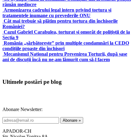
rămân mediocre
Armonizarea cadrului legal intern privind tortura și
tratamentele inumane cu prevederile ONU
Cât mai trebuie să plătim pentru tortura din închisorile
României?
Cazul Gabriel Carabulea, torturat și omorât de polițiștii de la
Secția 9
România „sărbătorește” prin multiple condamnări la CEDO
condițiile proaste din închisori
Mecanismul Național pentru Prevenirea Torturii, după șase
ani de discuții încă nu ne-am lămurit cum să-l facem
Ultimele postări pe blog
Abonare Newsletter:
APADOR-CH
Str. Nicolae Tonitza 8A