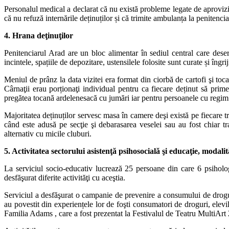
Personalul medical a declarat că nu există probleme legate de aprovizi
că nu refuză internările deținuților și că trimite ambulanța la penitenci
4. Hrana deţinuţilor
Penitenciarul Arad are un bloc alimentar în sediul central care deserv
incintele, spațiile de depozitare, ustensilele folosite sunt curate și îngrij
Meniul de prânz la data vizitei era format din ciorbă de cartofi şi toc
Cârnaţii erau porționaţi individual pentru ca fiecare deținut să pri
pregătea tocană ardelenesacă cu jumări iar pentru persoanele cu regim
Majoritatea deținuților servesc masa în camere deşi există pe fiecare t
când este adusă pe secţie şi debarasarea veselei sau au fost chiar
alternativ cu micile cluburi.
5. Activitatea sectorului asistenţă psihosocială şi educaţie, modali
La serviciul socio-educativ lucrează 25 persoane din care 6 psihologi
desfăşurat diferite activităţi cu aceştia.
Serviciul a desfăşurat o campanie de prevenire a consumului de drogur
au povestit din experiențele lor de foşti consumatori de droguri, elevil
Familia Adams , care a fost prezentat la Festivalul de Teatru MultiArt