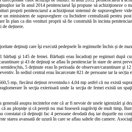
inuţilor iar în anul 2014 penitenciarul îşi propune să achiziţioneze o ma
nituri proprii penitenciarul a achiziţionat sistemul de supraveghere vid
ze un minisistem de supraveghere cu închidere centralizată pentru post 
 are în plan ca din venituri proprii să fie construită în incinta penitenc
i de deținere.
joritate deţinuţi care îşi execută pedepsele în regimurile închis și de ma
 851 bărbaţi şi 145 de femei. Bărbații erau încadrați pe regimuri după
rantinare şi 43 de deţinuţi se aflau în penitenciar în stare de arest pre
mideschis, 5 deținute erau în perioada de observare/carantinare şi 12 deţ
reventiv. În sediul central erau încarcerate 821 de persoane iar la secția
5560,5 mp, fiecărui deținut revenindu-i 4,04 mp astfel că nu există supr
raglomerare în secţia exterioară unde la secţia de femei există un spaţi
a generală asupra incintelor este că ar fi nevoie de unele igienizări şi dez
ă au ploșnițe și că pereții nu mai fuseseră zugrăviţi de mult timp. Ilumin
statat că deţinuţii fac 4 persoane deodată duş iar duşurile nu conţin
este starea avansată de uzură în care se aflau saltele din camere. Asocia