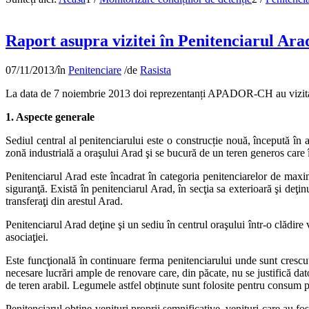
Raport asupra vizitei în Penitenciarul Ara
07/11/2013
/
în
Penitenciare
/
de
Rasista
La data de 7 noiembrie 2013 doi reprezentanți APADOR-CH au vizitat sed
1. Aspecte generale
Sediul central al penitenciarului este o construcție nouă, începută în 
zonă industrială a oraşului Arad şi se bucură de un teren generos care î
Penitenciarul Arad este încadrat în categoria penitenciarelor de maxi
siguranţă. Există în penitenciarul Arad, în secţia sa exterioară şi deţin
transferaţi din arestul Arad.
Penitenciarul Arad deţine şi un sediu în centrul oraşului într-o clădir
asociaţiei.
Este funcţională în continuare ferma penitenciarului unde sunt crescut
necesare lucrări ample de renovare care, din păcate, nu se justifică dato
de teren arabil. Legumele astfel obținute sunt folosite pentru consum p
Penitenciarul obţine venituri proprii semnificative, venituri care au fos