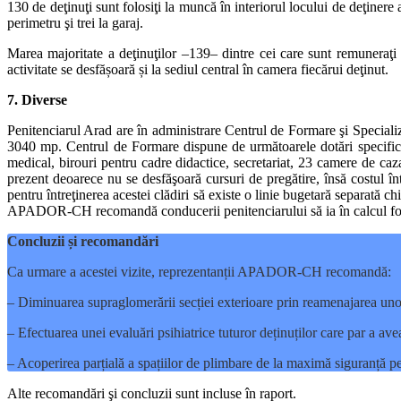
130 de deţinuţi sunt folosiţi la muncă în interiorul locului de deţinere 
perimetru şi trei la garaj.
Marea majoritate a deţinuţilor –139– dintre cei care sunt remuneraţ
activitate se desfășoară și la sediul central în camera fiecărui deţinut.
7. Diverse
Penitenciarul Arad are în administrare Centrul de Formare şi Specializar
3040 mp. Centrul de Formare dispune de următoarele dotări specifice act
medical, birouri pentru cadre didactice, secretariat, 23 camere de caz
prezent deoarece nu se desfăşoară cursuri de pregătire, însă costul 
pentru întreţinerea acestei clădiri să existe o linie bugetară separată 
APADOR-CH recomandă conducerii penitenciarului să ia în calcul folosir
Concluzii și recomandări
Ca urmare a acestei vizite, reprezentanții APADOR-CH recomandă:
– Diminuarea supraglomerării secției exterioare prin reamenajarea unor s
– Efectuarea unei evaluări psihiatrice tuturor deținuților care par a av
– Acoperirea parțială a spațiilor de plimbare de la maximă siguranță pent
Alte recomandări şi concluzii sunt incluse în raport.