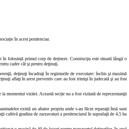
ciație în acest penitenciar.
t în folosință primul corp de deținere. Construcţia este situată lângă o
ntru cadre cât şi pentru deţinuţi.
renţă, deţinuţi încadraţi în regimurile de executare: închis şi maximă
nuţi aflaţi în arest preventiv care au fost trimişi în judecată şi au fost
la momentul vizitei. Această secție nu a fost vizitată de reprezentanţii
animalelor există un abator propriu unde s-au făcut reparaţii însă sunt
uţii cultivă gradina de zarzavaturi a penitenciarul în suprafaţă de 4,5 ha
iziţionat o masină de 40 de locuri pentru transportul deţinuţilor, în anul