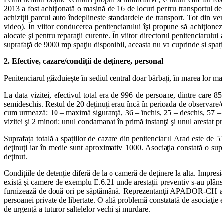
2013 a fost achiţionată o masină de 16 de locuri pentru transportul deţ
achiziţii parcul auto îndeplinește standardele de transport. Tot din ve
video). În viitor conducerea penitenciarului îşi propune să achiţione
alocate şi pentru reparaţii curente. În viitor directorul penitenciarului
suprafaţă de 9000 mp spaţiu disponibil, aceasta nu va cuprinde și spați
2. Efective, cazare/condiții de deținere, personal
Penitenciarul găzduiește în sediul central doar bărbați, în marea lor ma
La data vizitei, efectivul total era de 996 de persoane, dintre care
semideschis. Restul de 20 deținuți erau încă în perioada de observare/ca
cum urmează: 10 – maximă siguranţă, 36 – închis, 25 – deschis, 57 – se
vizitei şi 2 minori: unul condamanat în primă instanţă şi unul arestat p
Suprafața totală a spațiilor de cazare din penitenciarul Arad este de 
deţinuţi iar în medie sunt aproximativ 1000. Asociaţia constată o sup
deţinut.
Condițiile de detenție diferă de la o cameră de deținere la alta. Impresi
există şi camere de exemplu E.6.21 unde arestații preventiv s-au plâns c
furnizează de două ori pe săptămână. Reprezentanţii APADOR-CH au con
persoanei private de libertate. O altă problemă constatată de asociaţie 
de urgenţă a tuturor saltelelor vechi şi murdare.