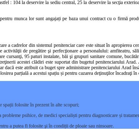
astfel : 104 la deservire la sediu central, 25 la deservire la secţia exte
i pentru munca lor sunt angajați pe baza unui contract cu o firmă prod
e a cadrelor din sistemul penitenciar care este situat în apropierea centr
ivităţii de pregătire şi perfecţionare a personalului: amfiteatru, săli d
are cursanţi, 95 paturi instalate, băi şi grupuri sanitare comune, bucătă
întreţinerii acestei clădiri este suportat din bugetul penitenciarului 
chiar dacă este atribuit ca buget spre administrare penitenciarului Arad în
ea parțială a acestui spațiu și pentru cazarea deţinuţilor încadraţi în 
pații folosite în prezent în alte scopuri;
ea probleme psihice, de medici specialiști pentru diagnosticare și tratamen
ru a putea fi folosite şi în condiții de ploaie sau ninsoare.