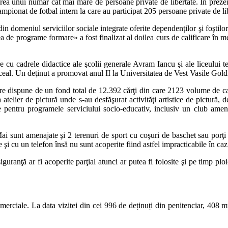
rea unui număr cât mai mare de persoane private de libertate. În prezent
 campionat de fotbal intern la care au participat 205 persoane private de li
 domeniul serviciilor sociale integrate oferite dependenţilor şi foştilor
a de programe formare» a fost finalizat al doilea curs de calificare în mes
are cu cadrele didactice ale şcolii generale Avram Iancu şi ale liceului
 liceal. Un deţinut a promovat anul II la Universitatea de Vest Vasile Gold
care dispune de un fond total de 12.392 cărţi din care 2123 volume de ca
atelier de pictură unde s-au desfăşurat activităţi artistice de pictură, d
le pentru programele serviciului socio-educativ, inclusiv un club amena
 sunt amenajate şi 2 terenuri de sport cu coşuri de baschet sau porţi 
e şi cu un telefon însă nu sunt acoperite fiind astfel impracticabile în c
ţă ar fi acoperite parţial atunci ar putea fi folosite şi pe timp ploios
omerciale. La data vizitei din cei 996 de deținuți din penitenciar, 408 