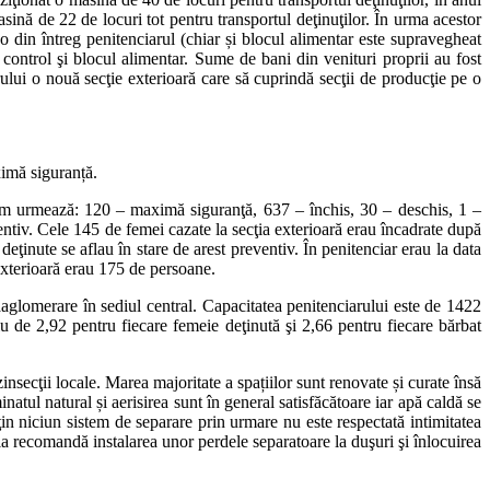
sină de 22 de locuri tot pentru transportul deţinuţilor. În urma acestor
eo din întreg penitenciarul (chiar și blocul alimentar este supravegheat
control şi blocul alimentar. Sume de bani din venituri proprii au fost
iarului o nouă secţie exterioară care să cuprindă secţii de producţie pe o
ximă siguranță.
 cum urmează: 120 – maximă siguranţă, 637 – închis, 30 – deschis, 1 –
ventiv. Cele 145 de femei cazate la secţia exterioară erau încadrate după
inute se aflau în stare de arest preventiv. În penitenciar erau la data
 exterioară erau 175 de persoane.
aaglomerare în sediul central. Capacitatea penitenciarului este de 1422
u de 2,92 pentru fiecare femeie deţinută şi 2,66 pentru fiecare bărbat
insecţii locale. Marea majoritate a spațiilor sunt renovate și curate însă
atul natural și aerisirea sunt în general satisfăcătoare iar apă caldă se
 niciun sistem de separare prin urmare nu este respectată intimitatea
ţia recomandă instalarea unor perdele separatoare la duşuri şi înlocuirea