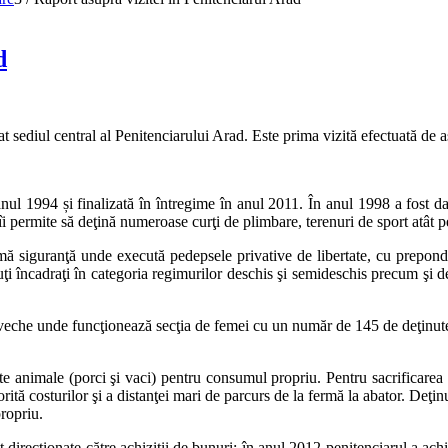
d
iul central al Penitenciarului Arad. Este prima vizită efectuată de aso
anul 1994 și finalizată în întregime în anul 2011. În anul 1998 a fost da
i permite să deţină numeroase curţi de plimbare, terenuri de sport atât pe
mă siguranţă unde execută pedepsele privative de libertate, cu preponde
uţi încadraţi în categoria regimurilor deschis şi semideschis precum şi deţi
e veche unde funcţionează secţia de femei cu un număr de 145 de deţinute 
e animale (porci şi vaci) pentru consumul propriu. Pentru sacrificarea 
rită costurilor şi a distanţei mari de parcurs de la fermă la abator. Deţin
ropriu.
t direcţionate către achiziţii de bunuri: în anul 2012 penitenciarul a ach