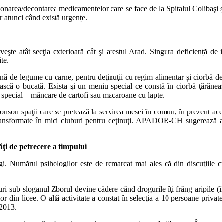
onarea/decontarea medicamentelor care se face de la Spitalul Colibaşi ș
ar atunci când există urgențe.
eşte atât secţia exterioară cât şi arestul Arad. Singura deficiență de i
ite.
ană de legume cu carne, pentru deţinuţii cu regim alimentar și ciorbă de 
mească o bucată. Exista şi un meniu special ce constă în ciorbă ţărăne
 special – mâncare de cartofi sau macaroane cu lapte.
ronson spaţii care se pretează la servirea mesei în comun, în prezent aces
 transformate în mici cluburi pentru deţinuţi. APADOR-CH sugerează am
tăţi de petrecere a timpului
. Numărul psihologilor este de remarcat mai ales că din discuţiile cu d
i sub sloganul Zborul devine cădere când drogurile îţi frâng aripile (
or din licee. O altă activitate a constat în selecţia a 10 persoane privat
 2013.