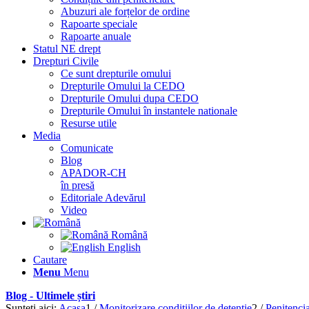
Abuzuri ale forțelor de ordine
Rapoarte speciale
Rapoarte anuale
Statul NE drept
Drepturi Civile
Ce sunt drepturile omului
Drepturile Omului la CEDO
Drepturile Omului dupa CEDO
Drepturile Omului în instantele nationale
Resurse utile
Media
Comunicate
Blog
APADOR-CH
în presă
Editoriale Adevărul
Video
Română
English
Cautare
Menu
Menu
Blog - Ultimele știri
Sunteți aici:
Acasa
1
/
Monitorizare condițiilor de detenție
2
/
Penitenci