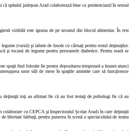
i că spitalul județean Arad colaborează bine cu penitenciarul în sensul
gienă vizibilă este igrasia de pe tavanul din blocul alimentar. În rest
legume (varză) şi iahnie de fasole cu cârnaţi pentru restul deţinuţilor.
ască şi tocană de legume pentru persoanele diabetice. Pentru seară se
te spaţii find folosite fie pentru depozitarea temporară a hranei atunci
enajarea unor săli de mese în spaţiile amintite care să funcţioneze
eţinuţii toţi au afirmat fie că au fost testaţi de psihologi fie că au
în colaborare cu CEPCA şi Inspectoratul Şcolar Arad) în care deţinuţii
e de libertate bărbaţi, pentru punerea în scenă a spectacolului de teatru