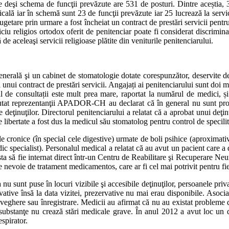
deşi schema de funcţii prevăzute are 531 de posturi. Dintre aceștia, 340
cală iar în schemă sunt 23 de funcţii prevăzute iar 25 lucrează la servi
bugetare prin urmare a fost încheiat un contract de prestări servicii pent
u religios ortodox oferit de penitenciar poate fi considerat discriminato
 de aceleaşi servicii religioase plătite din veniturile penitenciarului.
erală şi un cabinet de stomatologie dotate corespunzător, deservite de 
ui contract de prestări servicii. Angajați ai penitenciarului sunt doi m
 de consultații este mult prea mare, raportat la numărul de medici, 
scutat reprezentanţii APADOR-CH au declarat că în general nu sunt pro
 deţinuţilor. Directorul penitenciarului a relatat că a aprobat unui deţin
e libertate a fost dus la medicul său stomatolog pentru control de specilit
le cronice (în special cele digestive) urmate de boli psihice (aproximativ
 specialist). Personalul medical a relatat că au avut un pacient care a dez
esta să fie internat direct într-un Centru de Reabilitare şi Recuperare N
 nevoie de tratament medicamentos, care ar fi cel mai potrivit pentru fiec
u sunt puse în locuri vizibile şi accesibile deţinuţilor, persoanele priv
ative însă la data vizitei, prezervative nu mai erau disponibile. Asocia
raveghere sau înregistrare. Medicii au afirmat că nu au existat problem
ubstanţe nu crează stări medicale grave. În anul 2012 a avut loc un d
spirator.