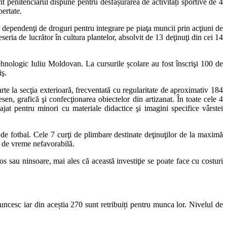
 penitenciarul dispune pentru desfășurarea de activități sportive de 4
bertate.
 dependenţi de droguri pentru integrare pe piaţa muncii prin acţiuni de
eria de lucrător în cultura plantelor, absolvit de 13 deţinuţi din cei 14
 tehnologic Iuliu Moldovan. La cursurile școlare au fost înscrişi 100 de
iş.
rte la secţia exterioară, frecventată cu regularitate de aproximativ 184
esen, grafică şi confecţionarea obiectelor din artizanat. În toate cele 4
jat pentru minori cu materiale didactice şi imagini specifice vârstei
de fotbal. Cele 7 curţi de plimbare destinate deţinuţilor de la maximă
az de vreme nefavorabilă.
 sau ninsoare, mai ales că această investiţie se poate face cu costuri
muncesc iar din aceștia 270 sunt retribuiți pentru munca lor. Nivelul de