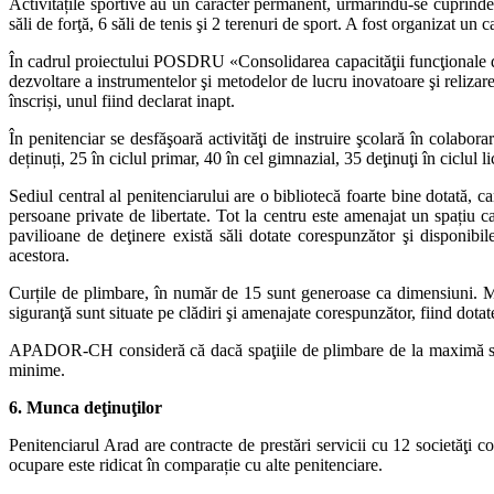
Activitățile sportive au un caracter permanent, urmărindu-se cuprinde
săli de forţă, 6 săli de tenis şi 2 terenuri de sport. A fost organizat un
În cadrul proiectului POSDRU «Consolidarea capacităţii funcţionale din
dezvoltare a instrumentelor şi metodelor de lucru inovatoare şi relizare
înscriși, unul fiind declarat inapt.
În penitenciar se desfăşoară activităţi de instruire şcolară în colabor
deținuți, 25 în ciclul primar, 40 în cel gimnazial, 35 deţinuţi în ciclul
Sediul central al penitenciarului are o bibliotecă foarte bine dotată, 
persoane private de libertate. Tot la centru este amenajat un spațiu ca 
pavilioane de deţinere există săli dotate corespunzător şi disponibi
acestora.
Curțile de plimbare, în număr de 15 sunt generoase ca dimensiuni. Mai
siguranţă sunt situate pe clădiri şi amenajate corespunzător, fiind dotat
APADOR-CH consideră că dacă spaţiile de plimbare de la maximă siguran
minime.
6. Munca deţinuţilor
Penitenciarul Arad are contracte de prestări servicii cu 12 societăţi c
ocupare este ridicat în comparație cu alte penitenciare.