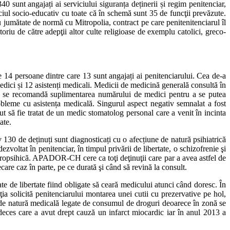
 sunt angajați ai serviciului siguranța deținerii și regim penitenciar,
ciul socio-educativ cu toate că în schemă sunt 35 de funcţii prevăzute.
ru jumătate de normă cu Mitropolia, contract pe care penitenitenciarul îl
riu de către adepţii altor culte religioase de exemplu catolici, greco-
14 persoane dintre care 13 sunt angajați ai penitenciarului. Cea de-a
edici și 12 asistenți medicali. Medicii de medicină generală consultă în
și se recomandă suplimentarea numărului de medici pentru a se putea
bleme cu asistența medicală. Singurul aspect negativ semnalat a fost
ut să fie tratat de un medic stomatolog personal care a venit în incinta
ate.
 130 de deținuți sunt diagnosticați cu o afecțiune de natură psihiatrică
voltat în penitenciar, în timpul privării de libertate, o schizofrenie şi
europsihică. APADOR-CH cere ca toţi deţinuţii care par a avea astfel de
are caz în parte, pe ce durată şi când să revină la consult.
ate de libertate fiind obligate să ceară medicului atunci când doresc. În
ţia solicită penitenciarului montarea unei cutii cu prezervative pe hol,
e de natură medicală legate de consumul de droguri deoarece în zonă se
eces care a avut drept cauză un infarct miocardic iar în anul 2013 a