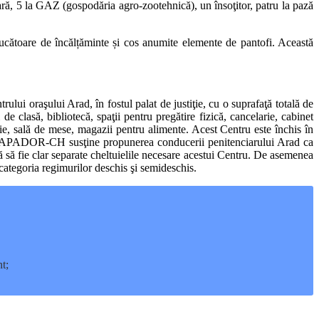
rioară, 5 la GAZ (gospodăria agro-zootehnică), un însoţitor, patru la pază
ucătoare de încălțăminte și cos anumite elemente de pantofi. Această
ului oraşului Arad, în fostul palat de justiţie, cu o suprafaţă totală de
e clasă, bibliotecă, spaţii pentru pregătire fizică, cancelarie, cabinet
rie, sală de mese, magazii pentru alimente. Acest Centru este închis în
Arad. APADOR-CH susţine propunerea conducerii penitenciarului Arad ca
să să fie clar separate cheltuielile necesare acestui Centru. De asemenea
categoria regimurilor deschis şi semideschis.
t;