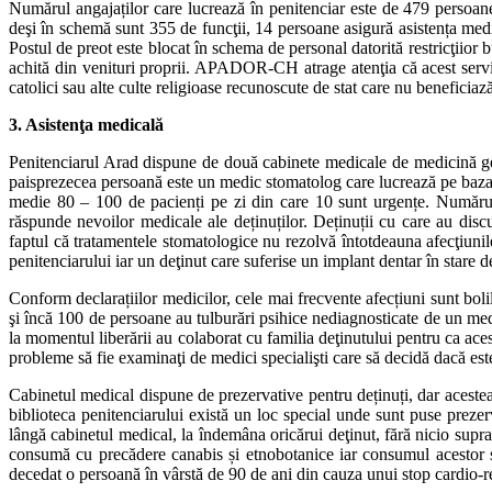
Numărul angajaților care lucrează în penitenciar este de 479 persoane 
deşi în schemă sunt 355 de funcţii, 14 persoane asigură asistența medi
Postul de preot este blocat în schema de personal datorită restricţiior 
achită din venituri proprii. APADOR-CH atrage atenţia că acest servici
catolici sau alte culte religioase recunoscute de stat care nu beneficiază
3. Asistenţa medicală
Penitenciarul Arad dispune de două cabinete medicale de medicină gen
paisprezecea persoană este un medic stomatolog care lucrează pe baza un
medie 80 – 100 de pacienți pe zi din care 10 sunt urgențe. Numărul
răspunde nevoilor medicale ale deținuților. Deținuții cu care au di
faptul că tratamentele stomatologice nu rezolvă întotdeauna afecţiunile
penitenciarului iar un deţinut care suferise un implant dentar în stare d
Conform declarațiilor medicilor, cele mai frecvente afecțiuni sunt boli
şi încă 100 de persoane au tulburări psihice nediagnosticate de un medic
la momentul liberării au colaborat cu familia deţinutului pentru ca ac
probleme să fie examinaţi de medici specialişti care să decidă dacă este
Cabinetul medical dispune de prezervative pentru deținuți, dar acestea n
biblioteca penitenciarului există un loc special unde sunt puse prezerv
lângă cabinetul medical, la îndemâna oricărui deţinut, fără nicio sup
consumă cu precădere canabis și etnobotanice iar consumul acestor s
decedat o persoană în vârstă de 90 de ani din cauza unui stop cardio-re