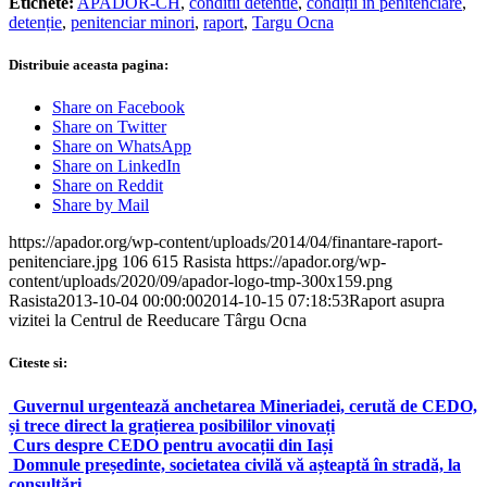
Etichete:
APADOR-CH
,
conditii detentie
,
condiții în penitenciare
,
detenție
,
penitenciar minori
,
raport
,
Targu Ocna
Distribuie aceasta pagina:
Share on Facebook
Share on Twitter
Share on WhatsApp
Share on LinkedIn
Share on Reddit
Share by Mail
https://apador.org/wp-content/uploads/2014/04/finantare-raport-
penitenciare.jpg
106
615
Rasista
https://apador.org/wp-
content/uploads/2020/09/apador-logo-tmp-300x159.png
Rasista
2013-10-04 00:00:00
2014-10-15 07:18:53
Raport asupra
vizitei la Centrul de Reeducare Târgu Ocna
Citeste si:
Guvernul urgentează anchetarea Mineriadei, cerută de CEDO,
și trece direct la grațierea posibililor vinovați
Curs despre CEDO pentru avocații din Iași
Domnule președinte, societatea civilă vă așteaptă în stradă, la
consultări