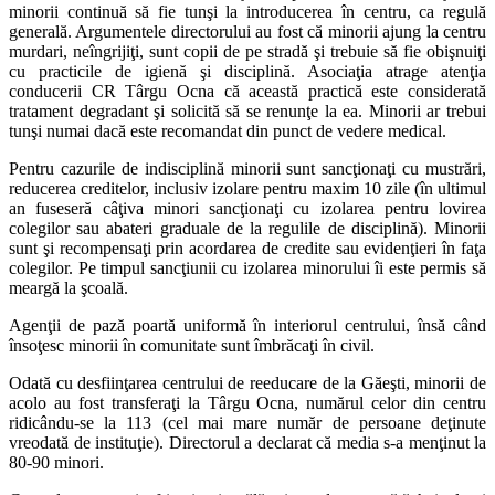
minorii continuă să fie tunşi la introducerea în centru, ca regulă
generală. Argumentele directorului au fost că minorii ajung la centru
murdari, neîngrijiţi, sunt copii de pe stradă şi trebuie să fie obişnuiţi
cu practicile de igienă şi disciplină. Asociaţia atrage atenţia
conducerii CR Târgu Ocna că această practică este considerată
tratament degradant şi solicită să se renunţe la ea. Minorii ar trebui
tunşi numai dacă este recomandat din punct de vedere medical.
Pentru cazurile de indisciplină minorii sunt sancţionaţi cu mustrări,
reducerea creditelor, inclusiv izolare pentru maxim 10 zile (în ultimul
an fuseseră câţiva minori sancţionaţi cu izolarea pentru lovirea
colegilor sau abateri graduale de la regulile de disciplină). Minorii
sunt şi recompensaţi prin acordarea de credite sau evidenţieri în faţa
colegilor. Pe timpul sancţiunii cu izolarea minorului îi este permis să
meargă la şcoală.
Agenţii de pază poartă uniformă în interiorul centrului, însă când
însoţesc minorii în comunitate sunt îmbrăcaţi în civil.
Odată cu desfiinţarea centrului de reeducare de la Găeşti, minorii de
acolo au fost transferaţi la Târgu Ocna, numărul celor din centru
ridicându-se la 113 (cel mai mare număr de persoane deţinute
vreodată de instituţie). Directorul a declarat că media s-a menţinut la
80-90 minori.