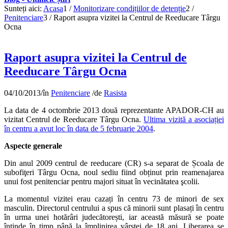
Sunteți aici:
Acasa
1
/
Monitorizare condițiilor de detenție
2
/
Penitenciare
3
/
Raport asupra vizitei la Centrul de Reeducare Târgu
Ocna
Raport asupra vizitei la Centrul de
Reeducare Târgu Ocna
04/10/2013
/
în
Penitenciare
/
de
Rasista
La data de 4 octombrie 2013 două reprezentante APADOR-CH au
vizitat Centrul de Reeducare Târgu Ocna.
Ultima vizită a asociației
în centru a avut loc în data de 5 februarie 2004
.
Aspecte generale
Din anul 2009 centrul de reeducare (CR) s-a separat de Școala de
subofiţeri Târgu Ocna, noul sediu fiind obținut prin reamenajarea
unui fost penitenciar pentru majori situat în vecinătatea şcolii.
La momentul vizitei erau cazați în centru 73 de minori de sex
masculin. Directorul centrului a spus că minorii sunt plasați în centru
în urma unei hotărâri judecătorești, iar această măsură se poate
întinde în timp până la împlinirea vârstei de 18 ani. Liberarea se