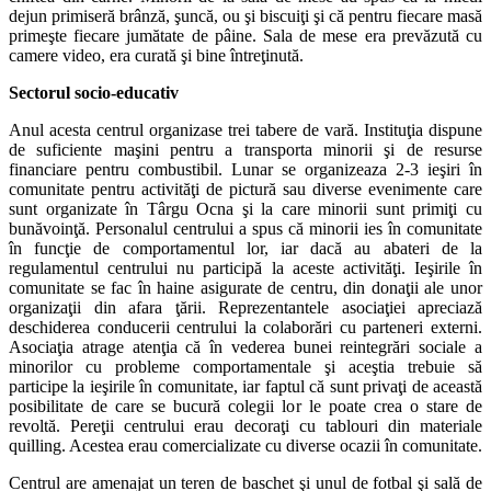
dejun primiseră brânză, şuncă, ou şi biscuiţi şi că pentru fiecare masă
primeşte fiecare jumătate de pâine. Sala de mese era prevăzută cu
camere video, era curată şi bine întreţinută.
Sectorul socio-educativ
Anul acesta centrul organizase trei tabere de vară. Instituţia dispune
de suficiente maşini pentru a transporta minorii şi de resurse
financiare pentru combustibil. Lunar se organizeaza 2-3 ieşiri în
comunitate pentru activităţi de pictură sau diverse evenimente care
sunt organizate în Târgu Ocna şi la care minorii sunt primiţi cu
bunăvoinţă. Personalul centrului a spus că minorii ies în comunitate
în funcţie de comportamentul lor, iar dacă au abateri de la
regulamentul centrului nu participă la aceste activităţi. Ieşirile în
comunitate se fac în haine asigurate de centru, din donaţii ale unor
organizaţii din afara ţării. Reprezentantele asociaţiei apreciază
deschiderea conducerii centrului la colaborări cu parteneri externi.
Asociaţia atrage atenţia că în vederea bunei reintegrări sociale a
minorilor cu probleme comportamentale şi aceştia trebuie să
participe la ieşirile în comunitate, iar faptul că sunt privaţi de această
posibilitate de care se bucură colegii lor le poate crea o stare de
revoltă. Pereţii centrului erau decoraţi cu tablouri din materiale
quilling. Acestea erau comercializate cu diverse ocazii în comunitate.
Centrul are amenajat un teren de baschet şi unul de fotbal şi sală de