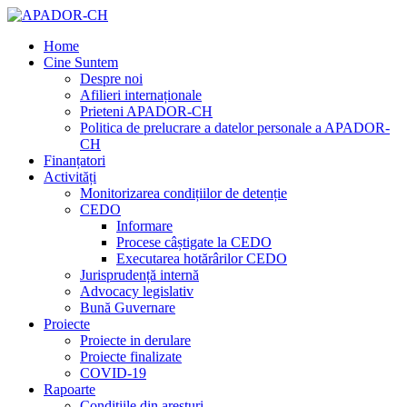
Home
Cine Suntem
Despre noi
Afilieri internaționale
Prieteni APADOR-CH
Politica de prelucrare a datelor personale a APADOR-
CH
Finanțatori
Activități
Monitorizarea condițiilor de detenție
CEDO
Informare
Procese câștigate la CEDO
Executarea hotărârilor CEDO
Jurisprudență internă
Advocacy legislativ
Bună Guvernare
Proiecte
Proiecte in derulare
Proiecte finalizate
COVID-19
Rapoarte
Condițiile din aresturi