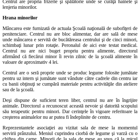
Centrul are propria frizerie şi spălătorie unde se curăţă hainele şi
lenjeria minorilor.
Hrana minorilor
Mâncarea este furnizată de actuala Şcoală naţională de subofiţeri de
penitenciare. Centrul nu are bloc alimentar, dar are sală de mese
unde mâncarea e servită de bucătăreasa centrului şi de cinci minori,
schimbaţi lunar prin rotaţie. Peronalul de aici este testat medical.
Centrul nu are nici buget propriu pentru alimente, directorul
afirmând că fiecărui minor îi revin zilnic de la şcoală alimente în
valoare de aproximativ 4 lei.
Centrul are o seră proprie unde se produc legume folosite jumătate
pentru uz intern şi jumătate sunt vândute către cadrele din centru iar
cu banii obţinuţi se cumpără materiale pentru activităţile din ateliere
sau de la şcoală.
Deşi dispune de suficient teren liber, centrul nu are în îngrijire
animale. Directorul a recunoscut această nevoie şi datorită scopului
său terapeutic pentru minori. Dar cerinţele în vigoare referitoare la
creşterea animalelor nu ar putea fi îndeplinite de centru.
Reprezentantele asociaţiei au vizitat sala de mese la momentul
servirii prânzului. Meniul cuprindea ciorbă de legume şi varză cu o
chiftea din carne. Minorii de la sala de mese au spus că la micul