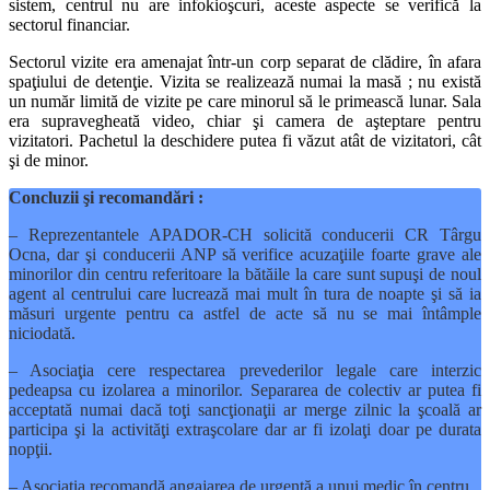
sistem, centrul nu are infokioşcuri, aceste aspecte se verifică la
sectorul financiar.
Sectorul vizite era amenajat într-un corp separat de clădire, în afara
spaţiului de detenţie. Vizita se realizează numai la masă ; nu există
un număr limită de vizite pe care minorul să le primească lunar. Sala
era supravegheată video, chiar şi camera de aşteptare pentru
vizitatori. Pachetul la deschidere putea fi văzut atât de vizitatori, cât
şi de minor.
Concluzii şi recomandări :
– Reprezentantele APADOR-CH solicită conducerii CR Târgu
Ocna, dar şi conducerii ANP să verifice acuzaţiile foarte grave ale
minorilor din centru referitoare la bătăile la care sunt supuşi de noul
agent al centrului care lucrează mai mult în tura de noapte şi să ia
măsuri urgente pentru ca astfel de acte să nu se mai întâmple
niciodată.
– Asociaţia cere respectarea prevederilor legale care interzic
pedeapsa cu izolarea a minorilor. Separarea de colectiv ar putea fi
acceptată numai dacă toţi sancţionaţii ar merge zilnic la şcoală ar
participa şi la activităţi extraşcolare dar ar fi izolaţi doar pe durata
nopţii.
– Asociaţia recomandă angajarea de urgenţă a unui medic în centru.