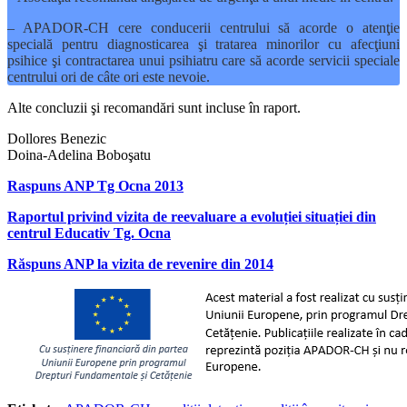
– APADOR-CH cere conducerii centrului să acorde o atenţie
specială pentru diagnosticarea şi tratarea minorilor cu afecţiuni
psihice şi contractarea unui psihiatru care să acorde servicii speciale
centrului ori de câte ori este nevoie.
Alte concluzii şi recomandări sunt incluse în raport.
Dollores Benezic
Doina-Adelina Boboşatu
Raspuns ANP Tg Ocna 2013
Raportul privind vizita de reevaluare a evoluției situației din
centrul Educativ Tg. Ocna
Răspuns ANP la vizita de revenire din 2014