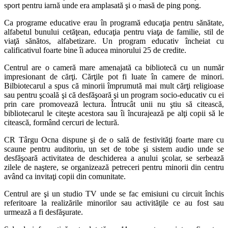
sport pentru iarnă unde era amplasată şi o masă de ping pong.
Ca programe educative erau în programă educaţia pentru sănătate,
alfabetul bunului cetăţean, educaţia pentru viaţa de familie, stil de
viaţă sănătos, alfabetizare. Un program educativ încheiat cu
calificativul foarte bine îi aducea minorului 25 de credite.
Centrul are o cameră mare amenajată ca bibliotecă cu un număr
impresionant de cărţi. Cărţile pot fi luate în camere de minori.
Bilbiotecarul a spus că minorii împrumută mai mult cărţi religioase
sau pentru şcoală şi că desfăşoară şi un program socio-educativ cu ei
prin care promovează lectura. Întrucât unii nu ştiu să citească,
bibliotecarul le citeşte acestora sau îi încurajează pe alţi copii să le
citească, formând cercuri de lectură.
CR Târgu Ocna dispune şi de o sală de festivităţi foarte mare cu
scaune pentru auditoriu, un set de tobe şi sistem audio unde se
desfăşoară activitatea de deschiderea a anului şcolar, se serbează
zilele de naştere, se organizează petreceri pentru minorii din centru
având ca invitaţi copii din comunitate.
Centrul are şi un studio TV unde se fac emisiuni cu circuit închis
referitoare la realizările minorilor sau activităţile ce au fost sau
urmează a fi desfăşurate.