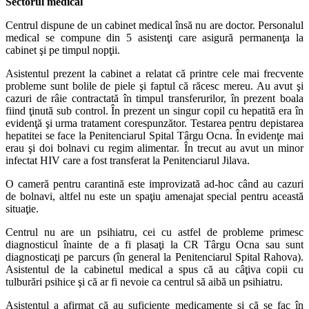
Sectorul medical
Centrul dispune de un cabinet medical însă nu are doctor. Personalul
medical se compune din 5 asistenţi care asigură permanenţa la
cabinet şi pe timpul nopţii.
Asistentul prezent la cabinet a relatat că printre cele mai frecvente
probleme sunt bolile de piele şi faptul că răcesc mereu. Au avut şi
cazuri de râie contractată în timpul transferurilor, în prezent boala
fiind ţinută sub control. În prezent un singur copil cu hepatită era în
evidenţă şi urma tratament corespunzător. Testarea pentru depistarea
hepatitei se face la Penitenciarul Spital Târgu Ocna. În evidenţe mai
erau şi doi bolnavi cu regim alimentar. În trecut au avut un minor
infectat HIV care a fost transferat la Penitenciarul Jilava.
O cameră pentru carantină este improvizată ad-hoc când au cazuri
de bolnavi, altfel nu este un spaţiu amenajat special pentru această
situaţie.
Centrul nu are un psihiatru, cei cu astfel de probleme primesc
diagnosticul înainte de a fi plasaţi la CR Târgu Ocna sau sunt
diagnosticaţi pe parcurs (în general la Penitenciarul Spital Rahova).
Asistentul de la cabinetul medical a spus că au câţiva copii cu
tulburări psihice şi că ar fi nevoie ca centrul să aibă un psihiatru.
Asistentul a afirmat că au suficiente medicamente şi că se fac în