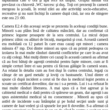
săptămână câte o oră şi apă rece tot timpul. Grupul sanitar era
prevăzut cu chiuvetă ,WC turcesc şi duş. Toţi cei prezenţi în cameră
mergeau la şcoală, în restul zilei au alte activităţi socio-educative,
recreative şi nu sunt închişi în camere după cină, iar ora de stingere
este ora 23 :00.
Camera E2.4 din aceeaşi secţie se prezenta în aceleaşi condiţii bune.
Minorii s-au plâns însă de calitatea mâncării, dar au confirmat că
primesc legume proaspete de la sera centrului. La micul dejun
primesc zilnic ou alături de bicuiţi, margarină şi ceai. Această cameră
era mobilată cu 12 paturi în care erau cazaţi opt minori ; camera
măsura 47 mp. Doi dintre minori au spus că au primit pedeapsa cu
izolarea în mai multe rânduri datorită conflictelor pe care le-au avut
cu alţi colegi. Mai mulţi dintre cei cazaţi în această cameră au afirmat
că au fost bătuţi de agenţii centrului pentru fapte minore, cum ar fi
simple certuri între ei sau pentru că făceau gălăgie în cameră seara.
Au relatat în detaliu cum au fost duşi în curtea centrului, legaţi cu
cătuşe de un gard metalic şi loviţi cu bastoanele. Unul dintre ei
spune că după incident a cerut să fie dus la medicul legist pentru a
scoate un certificat doveditor, dar nu i s-a permis. Lui i s-a refuzat în
mai multe rânduri liberarea. A mai spus că a fost agresat şi la
cabinetul medical o dată pentru că spărsese un geam, dar agenţii i-au
spus asistentului medical să nu consemneze . Minorii au spus că
astfel de incidente s-au întâmplat şi pe holul secţiei unde sunt şi
camere de luat vederi şi că spusele lor pot fi dovedite. S-a afirmat că