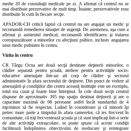
medie 20 de consultaţii medicale pe zi. A afirmat că centrul nu se
mai distribuie prezervative de mult timp. Înainte, prezervativele erau
distribuite în cutii în fiecare secţie.
APADOR-CH critică faptul că centrul nu are angajat un medic şi
recomandă remedierea situaţiei de urgenţă. De asemenea, aşa cum a
afirmat şi asistentul medical, recomandă identificarea şi tratarea
corespunzătoare a minorilor cu afecţiuni psihice, inclusiv angajarea
unui medic psihiatru în centru.
Vizita în centru
CR Târgu Ocna are două secţii destinate deţinerii minorilor, o
clădire separată pentru şcoală, ateliere pentru activităţile socio-
educative amenajate într-un alt corp de clădire şi sectorul
administrativ în afara sectorului de deţinere. Din punct de vedere al
amenajării şi condiţiilor din centru această instituţie este un exemplu,
totul era curat şi foarte bine întreţinut. În cele două secţii centrul
dispune de aproximativ 395 mp spaţiu destinat deţinerii şi are o
capacitate maximă de 98 persoane astfel încât standardul de 4
mp/minor să fie respectat. Luând în considerare şi că minorii îşi
petrec mare parte a timpului în afara camerelor, că ies frecvent în
comunitate, că toţi frecventează şcoala şi că sunt implicaţi într-o serie
de alte activităţi extraşcolare, se poate spune că aceste condiţii
facilitează îndeplinirea obiectivului de reeducare şi reintegrare