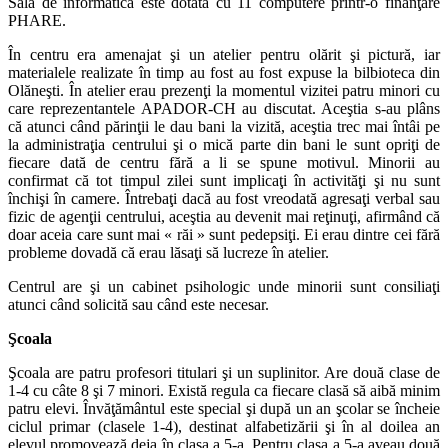
Sala de informatică este dotată cu 11 computere printr-o finanţare
PHARE.
În centru era amenajat şi un atelier pentru olărit şi pictură, iar
materialele realizate în timp au fost au fost expuse la bilbioteca din
Olăneşti. În atelier erau prezenţi la momentul vizitei patru minori cu
care reprezentantele APADOR-CH au discutat. Aceştia s-au plâns
că atunci când părinţii le dau bani la vizită, aceştia trec mai întâi pe
la administraţia centrului şi o mică parte din bani le sunt opriţi de
fiecare dată de centru fără a li se spune motivul. Minorii au
confirmat că tot timpul zilei sunt implicaţi în activităţi şi nu sunt
închişi în camere. Întrebaţi dacă au fost vreodată agresaţi verbal sau
fizic de agenţii centrului, aceştia au devenit mai reţinuţi, afirmând că
doar aceia care sunt mai « răi » sunt pedepsiţi. Ei erau dintre cei fără
probleme dovadă că erau lăsaţi să lucreze în atelier.
Centrul are şi un cabinet psihologic unde minorii sunt consiliaţi
atunci când solicită sau când este necesar.
Şcoala
Şcoala are patru profesori titulari şi un suplinitor. Are două clase de
1-4 cu câte 8 şi 7 minori. Există regula ca fiecare clasă să aibă minim
patru elevi. Învăţământul este special şi după un an şcolar se încheie
ciclul primar (clasele 1-4), destinat alfabetizării şi în al doilea an
elevul promovează deja în clasa a 5-a. Pentru clasa a 5-a aveau două