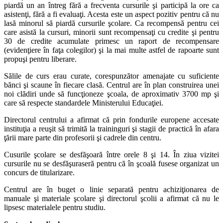
piardă un an întreg fără a frecventa cursurile şi participă la ore ca
asistenţi, fără a fi evaluaţi. Acesta este un aspect pozitiv pentru că nu
lasă minorul să piardă cursurile şcolare. Ca recompensă pentru cei
care asistă la cursuri, minorii sunt recompensaţi cu credite şi pentru
30 de credite acumulate primesc un raport de recompensare
(evidenţiere în faţa colegilor) şi la mai multe astfel de rapoarte sunt
propuşi pentru liberare.
Sălile de curs erau curate, corespunzător amenajate cu suficiente
bănci şi scaune în fiecare clasă. Centrul are în plan construirea unei
noi clădiri unde să funcţioneze şcoala, de aproximativ 3700 mp şi
care să respecte standardele Ministerului Educaţiei.
Directorul centrului a afirmat că prin fondurile europene accesate
instituţia a reuşit să trimită la traininguri şi stagii de practică în afara
ţării mare parte din profesorii şi cadrele din centru.
Cusurile şcolare se desfăşoară între orele 8 şi 14. În ziua vizitei
cursurile nu se desfăşuraseră pentru că în şcoală fusese organizat un
concurs de titularizare.
Centrul are în buget o linie separată pentru achiziţionarea de
manuale şi materiale şcolare şi directorul şcolii a afirmat că nu le
lipsesc materialele pentru studiu.