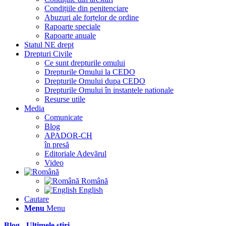
Condițiile din penitenciare
Abuzuri ale forțelor de ordine
Rapoarte speciale
Rapoarte anuale
Statul NE drept
Drepturi Civile
Ce sunt drepturile omului
Drepturile Omului la CEDO
Drepturile Omului dupa CEDO
Drepturile Omului în instantele nationale
Resurse utile
Media
Comunicate
Blog
APADOR-CH
în presă
Editoriale Adevărul
Video
Română
English
Cautare
Menu
Menu
Blog - Ultimele știri