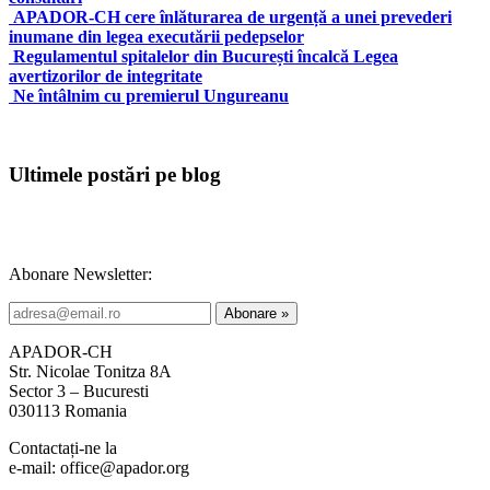
APADOR-CH cere înlăturarea de urgență a unei prevederi
inumane din legea executării pedepselor
Regulamentul spitalelor din București încalcă Legea
avertizorilor de integritate
Ne întâlnim cu premierul Ungureanu
Ultimele postări pe blog
Abonare Newsletter:
APADOR-CH
Str. Nicolae Tonitza 8A
Sector 3 – Bucuresti
030113 Romania
Contactați-ne la
e-mail: office@apador.org