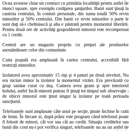
Ocna avusese chiar un contract cu primăria localităţii pentru astfel de
munci uşoare, spre exemplu curăţarea şanţurilor. Banii sunt ţinuţi la
casieria centrului, în conturi personale, din suma totală 50% revin
minorilor şi 50% centrului. Din banii ce revin minorilor o parte le
sunt daţi să-i cheltuiască şi alta e păstrată pentru momentul liberării.
Pentru două ore de activităţi gospodăresti minorul este recompensat
cu 1 credit.
Centrul are un magazin propriu cu preţuri ale produselor
asemănătoare celor din comunitate.
Cutia poştală era amplasată în curtea centrului, accesibilă fără
restricţii minorilor.
Izolatorul avea aproximativ 15 mp şi 4 paturi pe două niveluri. Nu
era niciun minor la izolator la momentul vizitei. Era prevăzută cu
grup sanitar curat cu duş. Camera avea geam şi spre interiorul
holului, astfel încât minorii puteau fi ţinuţi tot timpul sub observaţie ;
de obicei minorul este ţinut singur la izolator pe toată perioada
sancţiunii.
Telefoanele sunt amplasate câte unul pe secţie, ţinute închise în cutii
de lemn. În fiecare zi, după prânz este program când telefonul poate
fi folosit de minori, cât vor sau cât au credit. Situaţia creditelor sau
banii din cont nu-i pot verifica singuri, telefoanele nu au un astfel de