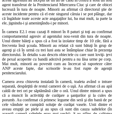
aceste agresiuni au început de un an de când în centru a sosit un nou
agent transferat de la Penitenciarul Miercurea Ciuc şi care de obicei
lucrează în tura de noapte. Minorii au afirmat că directorul ştie de
aceste incidente pentru că el este singurul căruia i se pot plânge, dar
că îngăduie toate aceste acte angajaţilor lui, ba mai mult, ia parte la
ele, jignindu-i şi ameninţându-i pe minori.
În camera E2.1 erau cazaţi 8 minori în 8 paturi şi toţi au confirmat
comportamentul agresiv al agentului nou-venit din tura de noapte.
Unul dintre băieţi a spus că a fost la izolator timp de 10 zile, fără a
frecventa însă şcoala. Minorii au relatat că sunt bătuţi în grup de
agenţi şi că în urmă cu trei luni asta se întâmplase chiar în prezenţa
directorului. În detaliu s-au descris obiectele cu care sunt loviţi- ţevi
de pexal acoperite cu bandă adezivă pentru a nu lăsa urme pe corp.
Mai mult, minorii au povestit cum au încercat să raporteze către
ANP aceste fapte, dar scrisorile le-au fost rupte de agenţii
penitenciarului.
Camera avea chiuveta instalată în cameră, toaleta având o intrare
separată, despărţită de restul camerei de o uşă. Au afirmat că au apă
caldă de trei ori pe săptămână câte o oră. Unul dintre minori a spus
că a muncit în activităţi de curăţare a şanţurilor şi la cules de
porumb. Au confirmat că primesc legume din seră şi din banii de pe
cele vândute se cumpără soluţie de curăţat vasele. Unii dintre ei
aveau erupţii pe piele şi au spus că sunt din cauza saltelelor (în
această cameră saltelele erau mai vechi). S-au plâns de calitatea