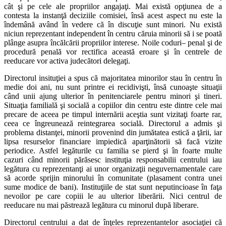
cât şi pe cele ale propriilor angajaţi. Mai există opţiunea de a
contesta la instanţă deciziile comisiei, însă acest aspect nu este la
îndemână având în vedere că în discuţie sunt minori. Nu există
niciun reprezentant independent în centru căruia minorii să i se poată
plânge asupra încălcării propriilor interese. Noile coduri– penal şi de
procedură penală vor rectifica această eroare şi în centrele de
reeducare vor activa judecători delegaţi.
Directorul insituţiei a spus că majoritatea minorilor stau în centru în
medie doi ani, nu sunt printre ei recidivişti, însă cunoaşte situaţii
când unii ajung ulterior în penitenciarele pentru minori şi tineri.
Situaţia familială şi socială a copiilor din centru este dintre cele mai
precare de aceea pe timpul internării aceştia sunt vizitaţi foarte rar,
ceea ce îngreunează reintegrarea socială. Directorul a admis şi
problema distanţei, minorii provenind din jumătatea estică a ţării, iar
lipsa resurselor financiare impiedică aparţinătorii să facă vizite
periodice. Astfel legăturile cu familia se pierd şi în foarte multe
cazuri când minorii părăsesc instituţia responsabilii centrului iau
legătura cu reprezentanţi ai unor organizaţii neguvernamentale care
să acorde sprijin minorului în comunitate (plasament contra unei
sume modice de bani). Instituţiile de stat sunt neputincioase în faţa
nevoilor pe care copiii le au ulterior liberării. Nici centrul de
reeducare nu mai păstrează legătura cu minorul după liberare.
Directorul centrului a dat de înţeles reprezentantelor asociaţiei că