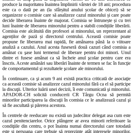
produce la majoritatea înaintea împlinirii vârstei de 18 ani; procedura
este ca o dată pe an (la sfârșitul anului școlar de obicei) să se
organizeze o comisie care să analizeze cazul minorului și care poate
decide liberarea înainte de majorat. Comisia se întrunește și cu trei
luni înainte de liberarea minorului pentru a stabili condițiile liberării.
Comisia este alcătuită din profesori ai minorului, un reprezentant al
agenților de pază și directorul centrului. Această comisie poate
propune fie liberarea mai rapidă, fie amânarea până la o viitoare
analiză a cazului. Anul acesta fuseseră două cazuri când comisia a
amânat cu şase luni termenul de liberare pentru doi minori. Unul
dintre ei fusese amânat ca să încheie anul şcolar pentru care era
înscris. Aceste amânări sau liberări înainte de termen se fac în funcţie
de comportamentul şi rezultatele şcolare ale minorului.
În continuare, ca şi acum 9 ani există practica criticată de asociaţie
ca această comisie să analizeze cazul minorului fără ca el să participe
la discuţii. Ulterior luării unei decizii, îi este comunicată şi minorului.
APADOR-CH solicită conducerii CR Târgu Ocna să permită
minorilor participarea la discuţii în comisia ce le analizează cazul şi
să fie ascultată şi părerea acestora.
În centrele de reeducare nu există un judecător delegat asa cum este
cazul penitenciarelor. Orice plângere ar avea minorii referitoare la
condiţiile din centru, o pot înainta numai directorului care totodată
este şi persoana care trebuie să reprezinte atât interesele minorilor,