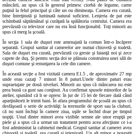
mâncării, au spus că în general primesc ciorbă de legume, carne
puţină la felul principal şi câte un ou dimineaţa. Camera era curată,
bine întreţinută şi luminată natural suficient. Lenjeria de pat este
schimbată săptămânal şi curăţată la spălătoria centrului. Camera era
prevăzută cu televizor care nu era însă funcţionabil. Toţi minorii au
spus că merg la şcoală.
În secţia 1 sala de duşuri este amenajată la comun într-o încăpere
separată. Grupul sanitar al camerelor are numai chiuvetă şi toaletă.
Sala de duşuri era curată, prevăzută cu gresie şi faianţă noi şi zece
capete de duş. Şi pentru secţia doi se plănuia construirea unei săli de
duşuri comune şi renunţarea la cele din camere.
În această secţie a fost vizitată camera E1.5 , de aproximativ 27 mp
unde erau cazaţi 7 minori în 8 paturi.Unele dintre paturi erau
supraetajate pe două niveluri. Minorii au spus că mâncarea nu este
prea bună ca gust sau conţinut. Au confirmat spusele minorilor de la
atelier, spunând că li se opresc în jur de 15 lei de fiecare dată când
aparţinătorii le trimit bani. În afara programului de şcoală au spus că
desfăşoară o serie de activităţi: la terenurile de sport sau la cluburi,
că nu sunt închişi în camere ziua, uşile se închid doar pe timpul
nopţii. Unul dintre minori avea vizibile semne ale unor erupţii pe
piele şi a spus că a urmat un tratament pentru acea afecţiune ce i-a
fost administrat la cabinetul medical. Grupul sanitar al camerei avea
chiuvetă şi toaletă, era curată şi igienizată. Un alt minor a povestit