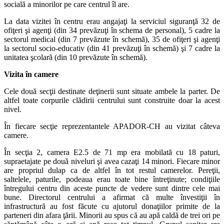
socială a minorilor pe care centrul îl are.
La data vizitei în centru erau angajaţi la serviciul siguranţă 32 de
ofiţeri şi agenţi (din 34 prevăzuţi în schema de personal), 5 cadre la
sectorul medical (din 7 prevăzute în schemă), 35 de ofiţeri şi agenţi
la sectorul socio-educativ (din 41 prevăzuţi în schemă) şi 7 cadre la
unitatea şcolară (din 10 prevăzute în schemă).
Vizita în camere
Cele două secţii destinate deţinerii sunt situate ambele la parter. De
altfel toate corpurile clădirii centrului sunt construite doar la acest
nivel.
În fiecare secţie reprezentantele APADOR-CH au vizitat câteva
camere.
În secţia 2, camera E2.5 de 71 mp era mobilată cu 18 paturi,
supraetajate pe două niveluri şi avea cazaţi 14 minori. Fiecare minor
are propriul dulap ca de altfel în tot restul camerelor. Pereţii,
saltelele, paturile, podeaua erau toate bine întreţinute; condiţiile
întregului centru din aceste puncte de vedere sunt dintre cele mai
bune. Directorul centrului a afirmat că multe învestiţii în
infrastructură au fost făcute cu ajutorul donaţiilor primite de la
parteneri din afara ţării. Minorii au spus că au apă caldă de trei ori pe