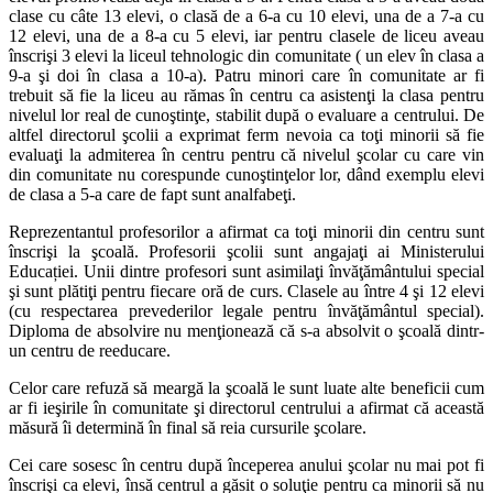
clase cu câte 13 elevi, o clasă de a 6-a cu 10 elevi, una de a 7-a cu
12 elevi, una de a 8-a cu 5 elevi, iar pentru clasele de liceu aveau
înscrişi 3 elevi la liceul tehnologic din comunitate ( un elev în clasa a
9-a şi doi în clasa a 10-a). Patru minori care în comunitate ar fi
trebuit să fie la liceu au rămas în centru ca asistenţi la clasa pentru
nivelul lor real de cunoştinţe, stabilit după o evaluare a centrului. De
altfel directorul şcolii a exprimat ferm nevoia ca toţi minorii să fie
evaluaţi la admiterea în centru pentru că nivelul şcolar cu care vin
din comunitate nu corespunde cunoştinţelor lor, dând exemplu elevi
de clasa a 5-a care de fapt sunt analfabeţi.
Reprezentantul profesorilor a afirmat ca toţi minorii din centru sunt
înscrişi la şcoală. Profesorii şcolii sunt angajaţi ai Ministerului
Educației. Unii dintre profesori sunt asimilaţi învăţământului special
şi sunt plătiţi pentru fiecare oră de curs. Clasele au între 4 şi 12 elevi
(cu respectarea prevederilor legale pentru învăţământul special).
Diploma de absolvire nu menţionează că s-a absolvit o şcoală dintr-
un centru de reeducare.
Celor care refuză să meargă la şcoală le sunt luate alte beneficii cum
ar fi ieşirile în comunitate şi directorul centrului a afirmat că această
măsură îi determină în final să reia cursurile şcolare.
Cei care sosesc în centru după începerea anului şcolar nu mai pot fi
înscrişi ca elevi, însă centrul a găsit o soluţie pentru ca minorii să nu