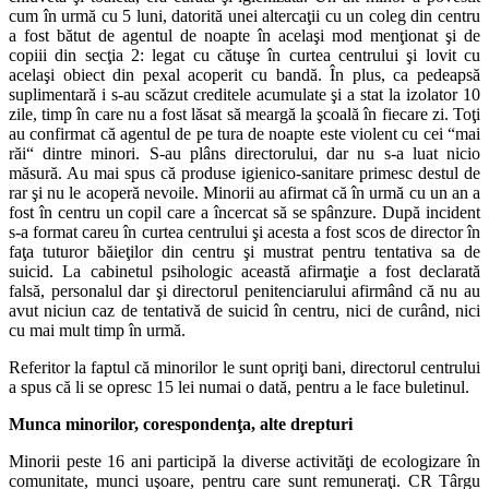
cum în urmă cu 5 luni, datorită unei altercaţii cu un coleg din centru
a fost bătut de agentul de noapte în acelaşi mod menţionat şi de
copiii din secţia 2: legat cu cătuşe în curtea centrului şi lovit cu
acelaşi obiect din pexal acoperit cu bandă. În plus, ca pedeapsă
suplimentară i s-au scăzut creditele acumulate şi a stat la izolator 10
zile, timp în care nu a fost lăsat să meargă la şcoală în fiecare zi. Toţi
au confirmat că agentul de pe tura de noapte este violent cu cei “mai
răi“ dintre minori. S-au plâns directorului, dar nu s-a luat nicio
măsură. Au mai spus că produse igienico-sanitare primesc destul de
rar şi nu le acoperă nevoile. Minorii au afirmat că în urmă cu un an a
fost în centru un copil care a încercat să se spânzure. După incident
s-a format careu în curtea centrului şi acesta a fost scos de director în
faţa tuturor băieţilor din centru şi mustrat pentru tentativa sa de
suicid. La cabinetul psihologic această afirmaţie a fost declarată
falsă, personalul dar şi directorul penitenciarului afirmând că nu au
avut niciun caz de tentativă de suicid în centru, nici de curând, nici
cu mai mult timp în urmă.
Referitor la faptul că minorilor le sunt opriţi bani, directorul centrului
a spus că li se opresc 15 lei numai o dată, pentru a le face buletinul.
Munca minorilor, corespondenţa, alte drepturi
Minorii peste 16 ani participă la diverse activităţi de ecologizare în
comunitate, munci uşoare, pentru care sunt remuneraţi. CR Târgu