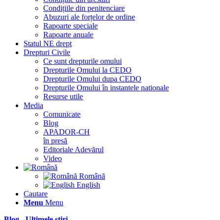
Condițiile din penitenciare
Abuzuri ale forțelor de ordine
Rapoarte speciale
Rapoarte anuale
Statul NE drept
Drepturi Civile
Ce sunt drepturile omului
Drepturile Omului la CEDO
Drepturile Omului dupa CEDO
Drepturile Omului în instantele nationale
Resurse utile
Media
Comunicate
Blog
APADOR-CH
în presă
Editoriale Adevărul
Video
Română
English
Cautare
Menu
Menu
Blog - Ultimele știri