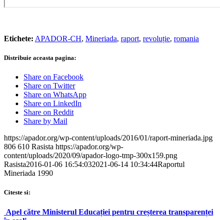
Etichete:
APADOR-CH
,
Mineriada
,
raport
,
revoluție
,
romania
Distribuie aceasta pagina:
Share on Facebook
Share on Twitter
Share on WhatsApp
Share on LinkedIn
Share on Reddit
Share by Mail
https://apador.org/wp-content/uploads/2016/01/raport-mineriada.jpg
806
610
Rasista
https://apador.org/wp-
content/uploads/2020/09/apador-logo-tmp-300x159.png
Rasista
2016-01-06 16:54:03
2021-06-14 10:34:44
Raportul
Mineriada 1990
Citeste si:
Apel către Ministerul Educației pentru creșterea transparenței