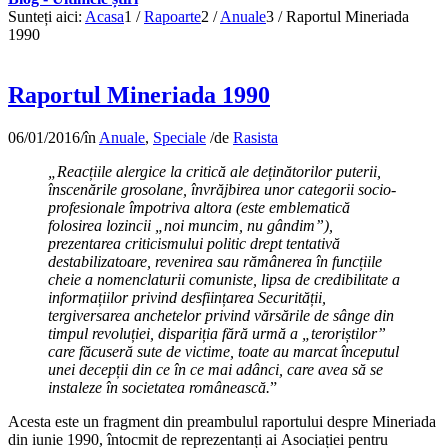
Sunteți aici:
Acasa
1
/
Rapoarte
2
/
Anuale
3
/
Raportul Mineriada
1990
Raportul Mineriada 1990
06/01/2016
/
în
Anuale
,
Speciale
/
de
Rasista
„Reacțiile alergice la critică ale deținătorilor puterii,
înscenările grosolane, învrăjbirea unor categorii socio-
profesionale împotriva altora (este emblematică
folosirea lozincii „noi muncim, nu gândim”),
prezentarea criticismului politic drept tentativă
destabilizatoare, revenirea sau rămânerea în funcțiile
cheie a nomenclaturii comuniste, lipsa de credibilitate a
informațiilor privind desființarea Securității,
tergiversarea anchetelor privind vărsările de sânge din
timpul revoluției, dispariția fără urmă a „teroriștilor”
care făcuseră sute de victime, toate au marcat începutul
unei decepții din ce în ce mai adânci, care avea să se
instaleze în societatea românească.
”
Acesta este un fragment din preambulul raportului despre Mineriada
din iunie 1990, întocmit de reprezentanți ai Asociației pentru