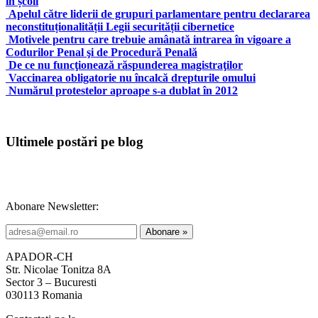
în școli
Apelul către liderii de grupuri parlamentare pentru declararea
neconstituționalității Legii securității cibernetice
Motivele pentru care trebuie amânată intrarea în vigoare a
Codurilor Penal şi de Procedură Penală
De ce nu funcţionează răspunderea magistraţilor
Vaccinarea obligatorie nu încalcă drepturile omului
Numărul protestelor aproape s-a dublat în 2012
Ultimele postări pe blog
Abonare Newsletter:
APADOR-CH
Str. Nicolae Tonitza 8A
Sector 3 – Bucuresti
030113 Romania