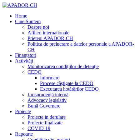
Home
Cine Suntem
Despre noi
Afilieri internaționale
Prieteni APADOR-CH
Politica de prelucrare a datelor personale a APADOR-
CH
Finanțatori
Activități
Monitorizarea condițiilor de detenție
CEDO
Informare
Procese câștigate la CEDO
Executarea hotărârilor CEDO
Jurisprudență internă
Advocacy legislativ
Bună Guvernare
Proiecte
Proiecte in derulare
Proiecte finalizate
COVID-19
Rapoarte
Condițiile din aresturi