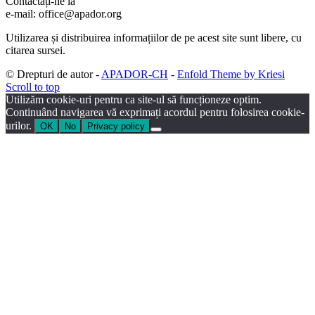
Contactați-ne la
e-mail: office@apador.org
Utilizarea și distribuirea informațiilor de pe acest site sunt libere, cu
citarea sursei.
© Drepturi de autor -
APADOR-CH
-
Enfold Theme by Kriesi
Scroll to top
Utilizăm cookie-uri pentru ca site-ul să funcționeze optim.
Continuând navigarea vă exprimați acordul pentru folosirea cookie-
urilor.
OK
No
Privacy policy