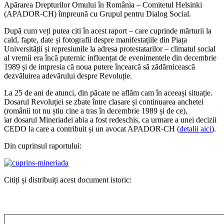
Apărarea Drepturilor Omului în România – Comitetul Helsinki
(APADOR-CH) împreună cu Grupul pentru Dialog Social.
După cum veți putea citi în acest raport – care cuprinde mărturii la
cald, fapte, date și fotografii despre manifestațiile din Piața
Universității și represiunile la adresa protestatarilor – climatul social
al vremii era încă puternic influențat de evenimentele din decembrie
1989 și de impresia că noua putere încearcă să zădărnicească
dezvăluirea adevărului despre Revoluție.
La 25 de ani de atunci, din păcate ne aflăm cam în aceeași situație.
Dosarul Revoluției se zbate între clasare și continuarea anchetei
(românii tot nu știu cine a tras în decembrie 1989 și de ce),
iar dosarul Mineriadei abia a fost redeschis, ca urmare a unei decizii
CEDO la care a contribuit și un avocat APADOR-CH (
detalii aici
).
Din cuprinsul raportului:
Citiți și distribuiți acest document istoric: