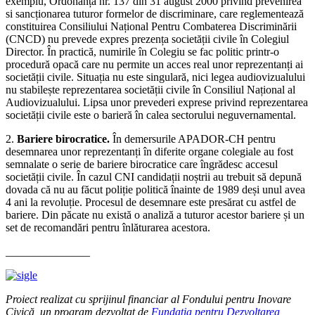
exemplu, Ordonanța nr. 137 din 31 august 2000 privind prevenirea
si sancționarea tuturor formelor de discriminare, care reglementează
constituirea Consiliului Național Pentru Combaterea Discriminării
(CNCD) nu prevede expres prezența societății civile în Colegiul
Director. În practică, numirile în Colegiu se fac politic printr-o
procedură opacă care nu permite un acces real unor reprezentanți ai
societății civile. Situația nu este singulară, nici legea audiovizualului
nu stabilește reprezentarea societății civile în Consiliul Național al
Audiovizualului. Lipsa unor prevederi exprese privind reprezentarea
societății civile este o barieră în calea sectorului neguvernamental.
2.
Bariere birocratice.
În demersurile APADOR-CH pentru
desemnarea unor reprezentanți în diferite organe colegiale au fost
semnalate o serie de bariere birocratice care îngrădesc accesul
societății civile. În cazul CNI candidații noștrii au trebuit să depună
dovada că nu au făcut poliție politică înainte de 1989 deși unul avea
4 ani la revoluție. Procesul de desemnare este presărat cu astfel de
bariere. Din păcate nu există o analiză a tuturor acestor bariere și un
set de recomandări pentru înlăturarea acestora.
_______________
Proiect realizat cu sprijinul financiar al Fondului pentru Inovare
Civică, un program dezvoltat de
Fundația pentru Dezvoltarea