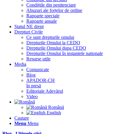
Condițiile din penitenciare
Abuzuri ale forțelor de ordine
Rapoarte speciale
Rapoarte anuale
Statul NE drept
Drepturi Civile
Ce sunt drepturile omului
Drepturile Omului la CEDO
Drepturile Omului dupa CEDO
Drepturile Omului în instantele nationale
Resurse utile
Media
Comunicate
Blog
APADOR-CH
în presă
Editoriale Adevărul
Video
Română
English
Cautare
Menu
Menu
Blog - Ultimele știri