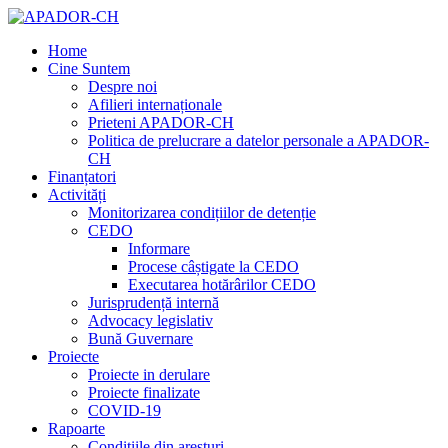
Home
Cine Suntem
Despre noi
Afilieri internaționale
Prieteni APADOR-CH
Politica de prelucrare a datelor personale a APADOR-
CH
Finanțatori
Activități
Monitorizarea condițiilor de detenție
CEDO
Informare
Procese câștigate la CEDO
Executarea hotărârilor CEDO
Jurisprudență internă
Advocacy legislativ
Bună Guvernare
Proiecte
Proiecte in derulare
Proiecte finalizate
COVID-19
Rapoarte
Condițiile din aresturi