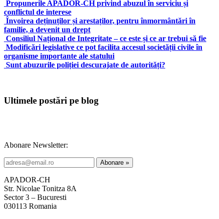
Propunerile APADOR-CH privind abuzul în serviciu și
conflictul de interese
Învoirea deținuților și arestaților, pentru înmormântări în
familie, a devenit un drept
Consiliul Național de Integritate – ce este și ce ar trebui să fie
Modificări legislative ce pot facilita accesul societății civile în
organisme importante ale statului
Sunt abuzurile poliției descurajate de autorități?
Ultimele postări pe blog
Abonare Newsletter:
APADOR-CH
Str. Nicolae Tonitza 8A
Sector 3 – Bucuresti
030113 Romania