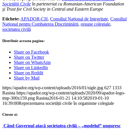
Societății Civile
în parteneriat cu Romanian-American Foundation
şi Trust for Civil Society in Central and Eastern Europe
Etichete:
APADOR-CH
,
Consiliul Național de Integritate
,
Consiliul
Național pentru Combaterea Discriminării
,
organe colegiale
,
societatea civilă
Distribuie aceasta pagina:
Share on Facebook
Share on Twitter
Share on WhatsApp
Share on LinkedIn
Share on Reddit
Share by Mail
https://apador.org/wp-content/uploads/2016/01/sigle.jpg
627
1333
Rasista
https://apador.org/wp-content/uploads/2020/09/apador-logo-
tmp-300x159.png
Rasista
2016-01-21 14:10:58
2019-01-10
16:39:00
Reprezentarea societății civile în organisme colegiale
Citeste si:
Când Guvernul atacă societatea civilă – „modelul” unguresc