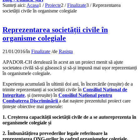
Sunteți aici:
Acasa
1
/
Proiecte
2
/
Finalizate
3
/
Reprezentarea
societății civile în organisme colegiale
Reprezentarea societății civile în
organisme colegiale
21/01/2016
/
în
Finalizate
/
de
Rasista
APADOR-CH derulează în acest an un proiect menit să ajute
societatea civilă să-și găsească și să-și impună mai ușor reprezentanți
în organismele colegiale.
Experiența acumulată în ultimii doi ani, în încercările (reușite) de a
trimite reprezentanți ai societății civile în
Consiliul Național de
Integritate
,
și (nereușite) în
Consiliul Național pentru
Combaterea Discriminării
a dat naștere prezentului proiect care
țintește obiective mai generale:
1. Creșterea capacității societății civile de a se autoreprezenta în
organismele colegiale și
2. Îmbunătățirea prevederilor legale referitoare la
reprezentarea ONG-urilor în cadrul organismelor colegiale.