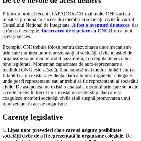
De ce e nevoie de acest demers
Printr-un proiect recent al APADOR-CH mai multe ONG-uri au
reușit să propună cu succes doi membri ai societății civile în cadrul
Consiliului Național de Integritate.
A fost o aventură de succes
, dar
a rămas o excepție.
Încercarea de repetare cu CNCD
nu a avut
același succes.
Exemplul CNI trebuie folosit pentru dezvoltarea unor mecanisme
prin care numirea unor reprezentanți ai societății civile în astfel de
organisme să nu mai fie rodul hazardului, ci o regulă democratică
bine legiferată. Momentan capacitatea de auto-reprezentare a
mediului ONG este scăzută, fiind supusă mai multor limitări cum ar
fi faptul că nu există o evidentă clară a tuturor organelor colegiale
unde pot fi reprezentanți sau ar trebui să fie reprezentanți ai societății
civile. De asemenea, nu există o analiză a modului prin care se poate
accede în ele. În trecut nu a existat un leadership clar care să
coaguleze membrii societății civile și să susțină promovarea unui
reprezentant în aceste organisme.
Carențe legislative
1.
Lipsa unor prevederi clare care să asigure posibilitate
societății civile de a fi reprezentată în organisme colegiale
. De