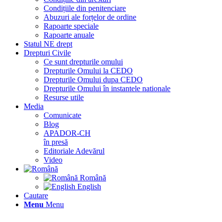
Condițiile din penitenciare
Abuzuri ale forțelor de ordine
Rapoarte speciale
Rapoarte anuale
Statul NE drept
Drepturi Civile
Ce sunt drepturile omului
Drepturile Omului la CEDO
Drepturile Omului dupa CEDO
Drepturile Omului în instantele nationale
Resurse utile
Media
Comunicate
Blog
APADOR-CH
în presă
Editoriale Adevărul
Video
Română
English
Cautare
Menu
Menu