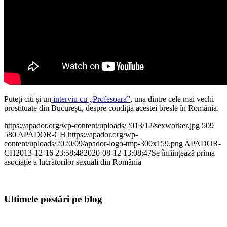
Puteți citi și un
interviu cu „Profesoara”
, una dintre cele mai vechi
prostituate din București, despre condiția acestei bresle în România.
https://apador.org/wp-content/uploads/2013/12/sexworker.jpg
509
580
APADOR-CH
https://apador.org/wp-
content/uploads/2020/09/apador-logo-tmp-300x159.png
APADOR-
CH
2013-12-16 23:58:48
2020-08-12 13:08:47
Se înființează prima
asociație a lucrătorilor sexuali din România
Ultimele postări pe blog