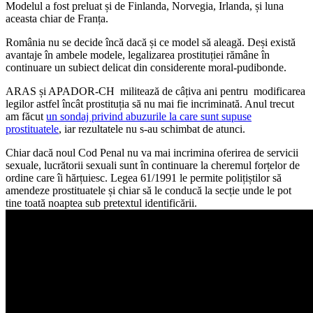
Modelul a fost preluat și de Finlanda, Norvegia, Irlanda, și luna
aceasta chiar de Franța.
România nu se decide încă dacă și ce model să aleagă. Deși există
avantaje în ambele modele, legalizarea prostituției rămâne în
continuare un subiect delicat din considerente moral-pudibonde.
ARAS și APADOR-CH militează de câțiva ani pentru modificarea
legilor astfel încât prostituția să nu mai fie incriminată. Anul trecut
am făcut
un sondaj privind abuzurile la care sunt supuse
prostituatele
, iar rezultatele nu s-au schimbat de atunci.
Chiar dacă noul Cod Penal nu va mai incrimina oferirea de servicii
sexuale, lucrătorii sexuali sunt în continuare la cheremul forțelor de
ordine care îi hărțuiesc. Legea 61/1991 le permite polițiștilor să
amendeze prostituatele și chiar să le conducă la secție unde le pot
tine toată noaptea sub pretextul identificării.