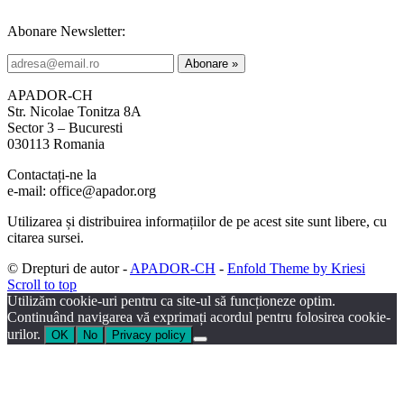
Abonare Newsletter:
APADOR-CH
Str. Nicolae Tonitza 8A
Sector 3 – Bucuresti
030113 Romania
Contactați-ne la
e-mail: office@apador.org
Utilizarea și distribuirea informațiilor de pe acest site sunt libere, cu
citarea sursei.
© Drepturi de autor -
APADOR-CH
-
Enfold Theme by Kriesi
Scroll to top
Utilizăm cookie-uri pentru ca site-ul să funcționeze optim.
Continuând navigarea vă exprimați acordul pentru folosirea cookie-
urilor.
OK
No
Privacy policy