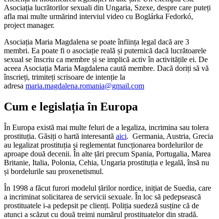
Asociația lucrătorilor sexuali din Ungaria, Szexe, despre care puteți
afla mai multe urmărind interviul video cu Boglárka Fedorkó,
project manager.
Asociația Maria Magdalena se poate înființa legal dacă are 3
membri. Ea poate fi o asociație reală și puternică dacă lucrătoarele
sexual se înscriu ca membre și se implică activ în activitățile ei. De
aceea Asociația Maria Magdalena caută membre. Dacă doriți să vă
înscrieți, trimiteți scrisoare de intenție la
adresa
maria.magdalena.romania@gmail.com
Cum e legislația în Europa
În Europa există mai multe feluri de a legaliza, incrimina sau tolera
prostituția. Găsiți o hartă interesantă
aici
. Germania, Austria, Grecia
au legalizat prostituția și reglementat funcționarea bordelurilor de
aproape două decenii. În alte țări precum Spania, Portugalia, Marea
Britanie, Italia, Polonia, Cehia, Ungaria prostituția e legală, însă nu
și bordelurile sau proxenetismul.
În 1998 a făcut furori modelul țărilor nordice, inițiat de Suedia, care
a incriminat solicitarea de servicii sexuale. În loc să pedepsească
prostituatele i-a pedepsit pe clienți. Poliția suedeză susține că de
atunci a scăzut cu două treimi numărul prostituatelor din stradă.