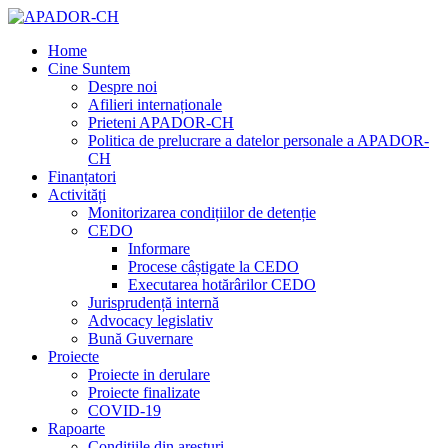
Home
Cine Suntem
Despre noi
Afilieri internaționale
Prieteni APADOR-CH
Politica de prelucrare a datelor personale a APADOR-
CH
Finanțatori
Activități
Monitorizarea condițiilor de detenție
CEDO
Informare
Procese câștigate la CEDO
Executarea hotărârilor CEDO
Jurisprudență internă
Advocacy legislativ
Bună Guvernare
Proiecte
Proiecte in derulare
Proiecte finalizate
COVID-19
Rapoarte
Condițiile din aresturi