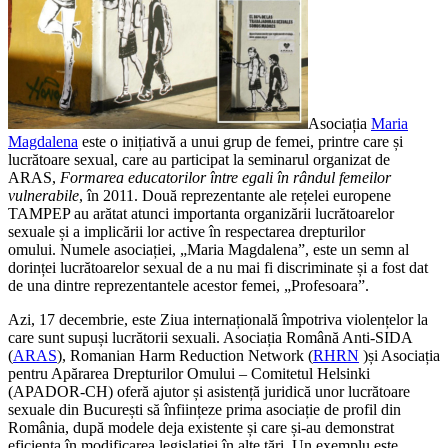
Asociația
Maria
Magdalena
este o inițiativă a unui grup de femei, printre care și
lucrătoare sexual, care au participat la seminarul organizat de
ARAS,
Formarea educatorilor între egali în rândul femeilor
vulnerabile
, în 2011. Două reprezentante ale rețelei europene
TAMPEP au arătat atunci importanta organizării lucrătoarelor
sexuale și a implicării lor active în respectarea drepturilor
omului. Numele asociației, „Maria Magdalena”, este un semn al
dorinței lucrătoarelor sexual de a nu mai fi discriminate și a fost dat
de una dintre reprezentantele acestor femei, „Profesoara”.
Azi, 17 decembrie, este Ziua internațională împotriva violențelor la
care sunt supuși lucrătorii sexuali. Asociația Română Anti-SIDA
(
ARAS
), Romanian Harm Reduction Network (
RHRN
)și Asociația
pentru Apărarea Drepturilor Omului – Comitetul Helsinki
(APADOR-CH) oferă ajutor și asistență juridică unor lucrătoare
sexuale din București să înființeze prima asociație de profil din
România, după modele deja existente și care și-au demonstrat
eficiența în modificarea legislației în alte țări. Un exemplu este