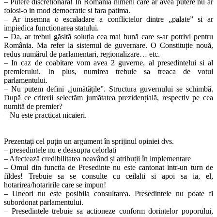
– Putere discretionara! In Romania nimeni care ar avea putere nu ar
folosi-o in mod democratic si fara patima.
– Ar insemna o escaladare a conflictelor dintre „palate” si ar
impiedica functionarea statului.
– Da, ar trebui găsită soluția cea mai bună care s-ar potrivi pentru
România. Ma refer la sistemul de guvernare. O Constituție nouă,
redus numărul de parlamentari, regionalizare… etc.
– In caz de coabitare vom avea 2 guverne, al presedintelui si al
premierului. In plus, numirea trebuie sa treaca de votul
parlamentului.
– Nu putem defini „jumătățile”. Structura guvernului se schimbă.
După ce criterii selectăm jumătatea prezidențială, respectiv pe cea
numită de premier?
– Nu este practicat nicaieri.
Prezentați cel puțin un argument în sprijinul opiniei dvs.
– presedintele nu e deasupra celorlati
– Afectează credibilitatea neavând și atribuții în implementare
– Omul din functia de Presedinte nu este cantonat intr-un turn de
fildes! Trebuie sa se consulte cu ceilalti si apoi sa ia, el,
hotarirea/hotaririle care se impun!
– Uneori nu este posibila consultarea. Presedintele nu poate fi
subordonat parlamentului.
– Presedintele trebuie sa actioneze conform dorintelor poporului,