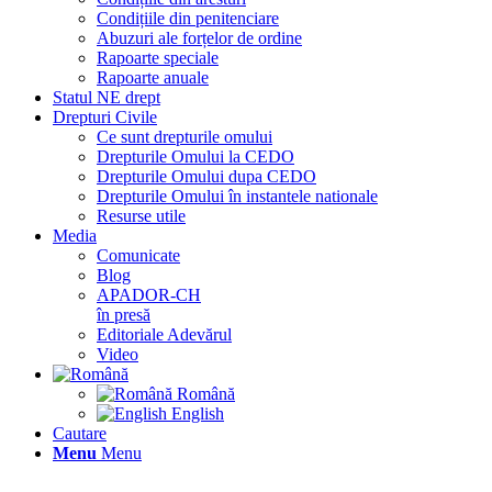
Condițiile din penitenciare
Abuzuri ale forțelor de ordine
Rapoarte speciale
Rapoarte anuale
Statul NE drept
Drepturi Civile
Ce sunt drepturile omului
Drepturile Omului la CEDO
Drepturile Omului dupa CEDO
Drepturile Omului în instantele nationale
Resurse utile
Media
Comunicate
Blog
APADOR-CH
în presă
Editoriale Adevărul
Video
Română
English
Cautare
Menu
Menu