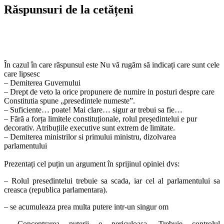
Răspunsuri de la cetățeni
În cazul în care răspunsul este Nu vă rugăm să indicați care sunt cele
care lipsesc
– Demiterea Guvernului
– Drept de veto la orice propunere de numire in posturi despre care
Constitutia spune „presedintele numeste”.
– Suficiente… poate! Mai clare… sigur ar trebui sa fie…
– Fără a forța limitele constituționale, rolul președintelui e pur
decorativ. Atribuțiile executive sunt extrem de limitate.
– Demiterea ministrilor si primului ministru, dizolvarea
parlamentului
Prezentați cel puțin un argument în sprijinul opiniei dvs:
– Rolul presedintelui trebuie sa scada, iar cel al parlamentului sa
creasca (republica parlamentara).
– se acumuleaza prea multa putere intr-un singur om
– Concentrarea puterii e periculoasa. Trebuie controlul