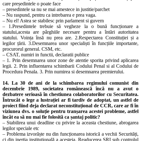
care președintele o poate face
– presedintele sa nu se mai amestece in justitie/parchet
– Nu raspund, pentru ca intrebarea e prea vaga.
– Nu el! Astea se stabilesc prin parlament si guvern
– 1.Presedintele trebuie să vegheze la o bună funcționare a
statului,acesta are pârghiile necesare pentru a întări autoritatea
statului. Voința însă nu prea are. 2.Respectarea Constituției și a
legilor țării. 3.Desemnarea unor specialiști în funcțiile importante,
procurorul general. CSM, etc.
– CSAT, numiri in functii, declaratii publice
– 1. Prin desemnarea unor zone de atentie sporita privind aplicarea
legii. 2. Prin influentarea schimbarii Codului Penal si al Codului de
Procedura Penala. 3. Prin numirea si desemnarea premierului.
14. La 30 de ani de la schimbarea regimului comunist din
decembrie 1989, societatea românească încă nu a avut o
dezbatere serioasă în chestiunea colaboratorilor cu Securitatea.
Întrucât o lege a lustrației ar fi tardiv de adoptat, un astfel de
proiect fiind deja declarat neconstituțional de CCR, care ar fi în
viziunea dvs. o soluție pentru tranșarea acestei probleme, astfel
încât ea să nu mai fie folosită ca șantaj politic?
– Stabilirea unui deadline cu privire la aceasta chestiune, abrogarea
legilor speciale etc
– Problema izvorăște nu din funcționarea istorică a vechii Securități,
ci din inerția instituțională a acesteia. Readucerea SRI sub controlul