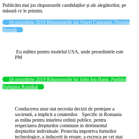
Publicăm mai jos răspunsurile candidaților și ale alegătorilor, pe
măsură ce le primim.
16 octombrie 2019 Răspunsurile lui Viorel Cataramă, Dreapta
liberală
Eu militez pentru modelul USA, unde presedintele este
PM
18 octombrie 2019 Răspunsurile lui John Ion Banu, Partidul
Națiunea Română
Conducerea unui stat necesita decizii de protejare a
societatii, a implicit a cetatenilor. Specific in Romania
as milita pentru intarirea ordinii publice, pentru
respectarea drepturilor commune in detrimentul
drepturilor individuale. Protectia impotriva furturilor
technologice, a inducerii in eroare, a escroca pe cei mai