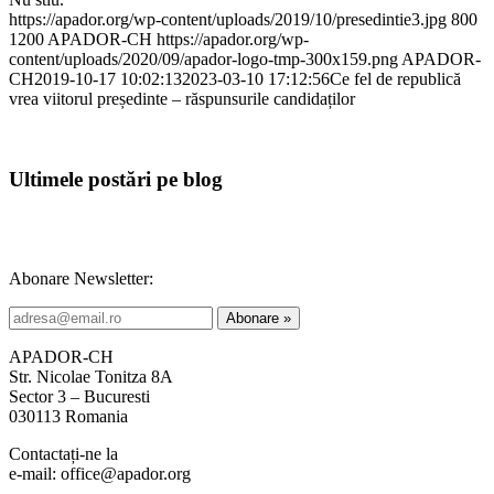
https://apador.org/wp-content/uploads/2019/10/presedintie3.jpg
800
1200
APADOR-CH
https://apador.org/wp-
content/uploads/2020/09/apador-logo-tmp-300x159.png
APADOR-
CH
2019-10-17 10:02:13
2023-03-10 17:12:56
Ce fel de republică
vrea viitorul președinte – răspunsurile candidaților
Ultimele postări pe blog
Abonare Newsletter:
APADOR-CH
Str. Nicolae Tonitza 8A
Sector 3 – Bucuresti
030113 Romania
Contactați-ne la
e-mail: office@apador.org