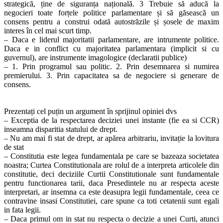
strategică, ține de siguranța națională. 3 Trebuie să aducă la
negocieri toate forțele politice parlamentare și să găsească un
consens pentru a construi odată autostrăzile și șosele de maxim
interes în cel mai scurt timp.
– Daca e liderul majoritatii parlamentare, are intrumente politice.
Daca e in conflict cu majoritatea parlamentara (implicit si cu
guvernul), are instrumente imagologice (declaratii publice)
– 1. Prin programul sau politic. 2. Prin desemnarea si numirea
premierului. 3. Prin capacitatea sa de negociere si generare de
consens.
Prezentați cel puțin un argument în sprijinul opiniei dvs
– Exceptia de la respectarea deciziei unei instante (fie ea si CCR)
inseamna disparitia statului de drept.
– Nu am mai fi stat de drept, ar apărea arbitrariu, invitație la lovitura
de stat
– Constitutia este legea fundamentala pe care se bazeaza societatea
noastra; Curtea Constitutionala are rolul de a interpreta articolele din
constitutie, deci deciziile Curtii Constitutionale sunt fundamentale
pentru functionarea tarii, daca Presedintele nu ar respecta aceste
interpretari, ar insemna ca este deasupra legii fundamentale, ceea ce
contravine insasi Constitutiei, care spune ca toti cetatenii sunt egali
in fata legii.
– Daca primul om in stat nu respecta o decizie a unei Curti, atunci