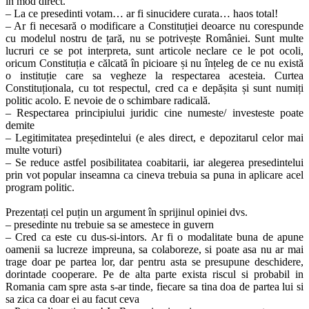
in mod direct.
– La ce presedinti votam… ar fi sinucidere curata… haos total!
– Ar fi necesară o modificare a Constituției deoarce nu corespunde
cu modelul nostru de țară, nu se potrivește României. Sunt multe
lucruri ce se pot interpreta, sunt articole neclare ce le pot ocoli,
oricum Constituția e călcată în picioare și nu înțeleg de ce nu există
o instituție care sa vegheze la respectarea acesteia. Curtea
Constituționala, cu tot respectul, cred ca e depășita și sunt numiți
politic acolo. E nevoie de o schimbare radicală.
– Respectarea principiului juridic cine numeste/ investeste poate
demite
– Legitimitatea președintelui (e ales direct, e depozitarul celor mai
multe voturi)
– Se reduce astfel posibilitatea coabitarii, iar alegerea presedintelui
prin vot popular inseamna ca cineva trebuia sa puna in aplicare acel
program politic.
Prezentați cel puțin un argument în sprijinul opiniei dvs.
– presedinte nu trebuie sa se amestece in guvern
– Cred ca este cu dus-si-intors. Ar fi o modalitate buna de apune
oamenii sa lucreze impreuna, sa colaboreze, si poate asa nu ar mai
trage doar pe partea lor, dar pentru asta se presupune deschidere,
dorintade cooperare. Pe de alta parte exista riscul si probabil in
Romania cam spre asta s-ar tinde, fiecare sa tina doa de partea lui si
sa zica ca doar ei au facut ceva