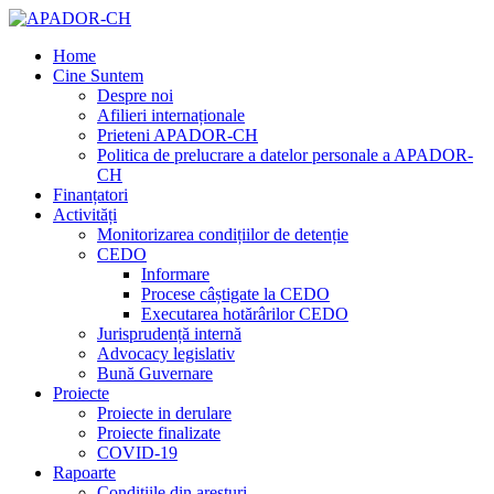
Home
Cine Suntem
Despre noi
Afilieri internaționale
Prieteni APADOR-CH
Politica de prelucrare a datelor personale a APADOR-
CH
Finanțatori
Activități
Monitorizarea condițiilor de detenție
CEDO
Informare
Procese câștigate la CEDO
Executarea hotărârilor CEDO
Jurisprudență internă
Advocacy legislativ
Bună Guvernare
Proiecte
Proiecte in derulare
Proiecte finalizate
COVID-19
Rapoarte
Condițiile din aresturi