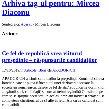
Arhiva tag-ul pentru: Mircea
Diaconu
Sunteți aici:
Acasa
1
/
Mircea Diaconu
Articole
Ce fel de republică vrea viitorul
președinte – răspunsurile candidaților
17/10/2019
/
în
Articole
,
Blog
/
de
APADOR-CH
APADOR-CH a trimis candidaților la președinția României câteva
întrebări care ar putea fi începutul unei dezbateri necesare în
societatea românească, despre ce fel de stat/republică ne dorim (noi
alegătorii și ei, candidații) și cum ar trebui regândită Constituția pe
care să se sprijine acest stat. În același timp am invitat și cetățenii să
completeze chestionarul ca să afle în felul ăsta cu ce candidat sunt
compatibili.