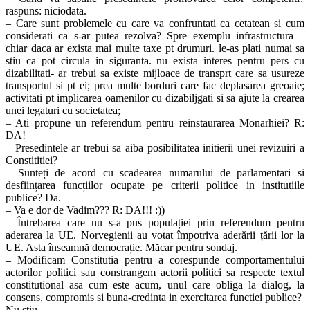
raspuns: niciodata.
– Care sunt problemele cu care va confruntati ca cetatean si cum
considerati ca s-ar putea rezolva? Spre exemplu infrastructura –
chiar daca ar exista mai multe taxe pt drumuri. le-as plati numai sa
stiu ca pot circula in siguranta. nu exista interes pentru pers cu
dizabilitati- ar trebui sa existe mijloace de transprt care sa usureze
transportul si pt ei; prea multe borduri care fac deplasarea greoaie;
activitati pt implicarea oamenilor cu dizabiljgati si sa ajute la crearea
unei legaturi cu societatea;
– Ati propune un referendum pentru reinstaurarea Monarhiei? R:
DA!
– Presedintele ar trebui sa aiba posibilitatea initierii unei revizuiri a
Constititiei?
– Sunteți de acord cu scadearea numarului de parlamentari si
desființarea funcțiilor ocupate pe criterii politice in institutiile
publice? Da.
– Va e dor de Vadim??? R: DA!!! :))
– Întrebarea care nu s-a pus populației prin referendum pentru
aderarea la UE. Norvegienii au votat împotriva aderării țării lor la
UE. Asta înseamnă democrație. Măcar pentru sondaj.
– Modificam Constitutia pentru a corespunde comportamentului
actorilor politici sau constrangem actorii politici sa respecte textul
constitutional asa cum este acum, unul care obliga la dialog, la
consens, compromis si buna-credinta in exercitarea functiei publice?
Nu stiu.