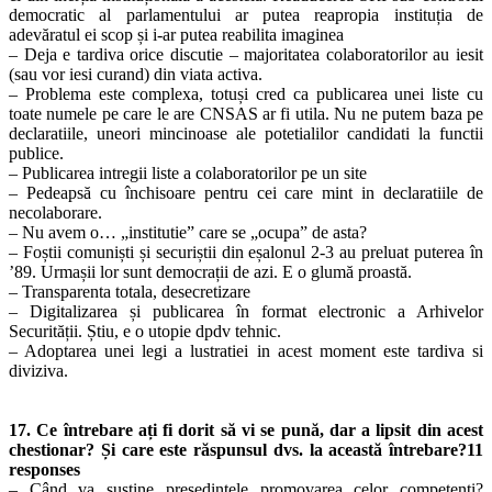
democratic al parlamentului ar putea reapropia instituția de
adevăratul ei scop și i-ar putea reabilita imaginea
– Deja e tardiva orice discutie – majoritatea colaboratorilor au iesit
(sau vor iesi curand) din viata activa.
– Problema este complexa, totuși cred ca publicarea unei liste cu
toate numele pe care le are CNSAS ar fi utila. Nu ne putem baza pe
declaratiile, uneori mincinoase ale potetialilor candidati la functii
publice.
– Publicarea intregii liste a colaboratorilor pe un site
– Pedeapsă cu închisoare pentru cei care mint in declaratiile de
necolaborare.
– Nu avem o… „institutie” care se „ocupa” de asta?
– Foștii comuniști și securiștii din eșalonul 2-3 au preluat puterea în
’89. Urmașii lor sunt democrații de azi. E o glumă proastă.
– Transparenta totala, desecretizare
– Digitalizarea și publicarea în format electronic a Arhivelor
Securității. Știu, e o utopie dpdv tehnic.
– Adoptarea unei legi a lustratiei in acest moment este tardiva si
diviziva.
17. Ce întrebare ați fi dorit să vi se pună, dar a lipsit din acest
chestionar? Și care este răspunsul dvs. la această întrebare?
11
responses
– Când va sustine presedintele promovarea celor competenti?