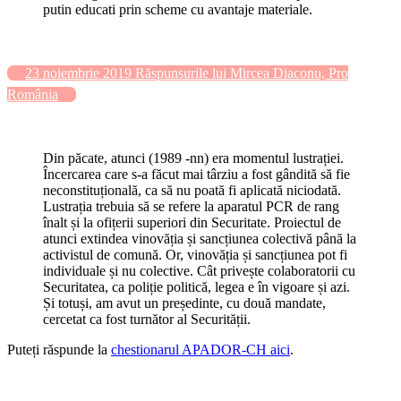
putin educati prin scheme cu avantaje materiale.
23 noiembrie 2019 Răspunsurile lui Mircea Diaconu, Pro
România
Din păcate, atunci (1989 -nn) era momentul lustrației.
Încercarea care s-a făcut mai târziu a fost gândită să fie
neconstituțională, ca să nu poată fi aplicată niciodată.
Lustrația trebuia să se refere la aparatul PCR de rang
înalt și la ofițerii superiori din Securitate. Proiectul de
atunci extindea vinovăția și sancțiunea colectivă până la
activistul de comună. Or, vinovăția și sancțiunea pot fi
individuale și nu colective. Cât privește colaboratorii cu
Securitatea, ca poliție politică, legea e în vigoare și azi.
Și totuși, am avut un președinte, cu două mandate,
cercetat ca fost turnător al Securității.
Puteți răspunde la
chestionarul APADOR-CH aici
.