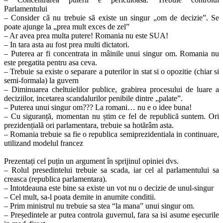
Parlamentului
– Consider că nu trebuie să existe un singur „om de decizie”. Se
poate ajunge la „prea mult exces de zel”
– Ar avea prea multa putere! Romania nu este SUA!
– In tara asta au fost prea multi dictatori.
– Puterea ar fi concentrata in mâinile unui singur om. Romania nu
este pregatita pentru asa ceva.
– Trebuie sa existe o separare a puterilor in stat si o opozitie (chiar si
semi-formala) la guvern
– Diminuarea cheltuielilor publice, grabirea procesului de luare a
deciziilor, incetarea scandalurilor penibile dintre „palate”.
– Puterea unui singur om??? La romani… nu e o idee buna!
– Cu siguranță, momentan nu știm ce fel de republică suntem. Ori
prezidențială ori parlamentara, trebuie sa hotărâm asta.
– Romania trebuie sa fie o republica semiprezidentiala in continuare,
utilizand modelul francez
Prezentați cel puțin un argument în sprijinul opiniei dvs.
– Rolul presedintelui trebuie sa scada, iar cel al parlamentului sa
creasca (republica parlamentara).
– Intotdeauna este bine sa existe un vot nu o decizie de unul-singur
– Cel mult, sa-l poata demite in anumite conditii.
– Prim ministrul nu trebuie sa stea “la mana” unui singur om.
– Președintele ar putea controla guvernul, fara sa isi asume eșecurile