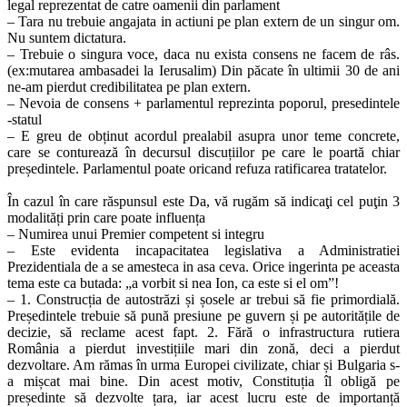
legal reprezentat de catre oamenii din parlament
– Tara nu trebuie angajata in actiuni pe plan extern de un singur om.
Nu suntem dictatura.
– Trebuie o singura voce, daca nu exista consens ne facem de râs.
(ex:mutarea ambasadei la Ierusalim) Din păcate în ultimii 30 de ani
ne-am pierdut credibilitatea pe plan extern.
– Nevoia de consens + parlamentul reprezinta poporul, presedintele
-statul
– E greu de obținut acordul prealabil asupra unor teme concrete,
care se conturează în decursul discuțiilor pe care le poartă chiar
președintele. Parlamentul poate oricand refuza ratificarea tratatelor.
În cazul în care răspunsul este Da, vă rugăm să indicaţi cel puţin 3
modalități prin care poate influența
– Numirea unui Premier competent si integru
– Este evidenta incapacitatea legislativa a Administratiei
Prezidentiala de a se amesteca in asa ceva. Orice ingerinta pe aceasta
tema este ca butada: „a vorbit si nea Ion, ca este si el om”!
– 1. Construcția de autostrăzi și șosele ar trebui să fie primordială.
Președintele trebuie să pună presiune pe guvern și pe autoritățile de
decizie, să reclame acest fapt. 2. Fără o infrastructura rutiera
România a pierdut investițiile mari din zonă, deci a pierdut
dezvoltare. Am rămas în urma Europei civilizate, chiar și Bulgaria s-
a mișcat mai bine. Din acest motiv, Constituția îl obligă pe
președinte să dezvolte țara, iar acest lucru este de importanță