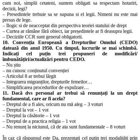
cum noi, simplii cetateni, suntem obligati sa respectam hotariri,
decizii, legi?
– Presedintele trebuie sa se supuna si el legii. Nimeni nu este mai
presus de lege.
– Ilogic si de neacceptat din perspectiva teoriei statului de drept
– Curtea ar rămâne fără obiect, iar președintele ar fi deasupra legii.
– Deciziile CCR sunt general obligatorii.
10. Convenția Europeană a Drepturilor Omului (CEDO)
datează din anul 1950. Cu timpul, lucrurile se mai schimbă.
Indicați cel puțin trei propuneri de modificări/
îmbunătățiri/actualizări pentru CEDO.
– Nu știu
– nu cunosc conținutul convenției
– Articolul 8 ar trebui lărgit
– Integrarea migranților, drepturile femeilor…
– Simplificarea procedurilor de expulzare…
11. Dacă dvs personal ar trebui să renunțați la un drept
fundamental, care ar fi acela?
– Dreptul de a fi ales, oricum nu mă aleg – 3 voturi
– Dreptul la vot – 1 vot
– Dreptul la căsătorie – 1 vot
– Dreptul de a practica religia – 1 vot
– Nu renunț la niciunul, că de aia sunt fundamentale – 8 voturi
În caz că răspunsul este Da, prezentați cel puțin trei modalități prin