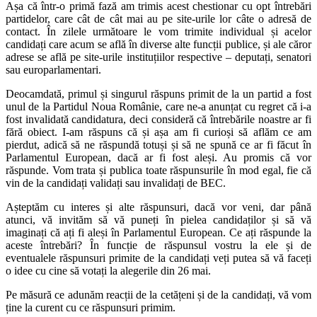
Așa că într-o primă fază am trimis acest chestionar cu opt întrebări
partidelor, care cât de cât mai au pe site-urile lor câte o adresă de
contact. În zilele următoare le vom trimite individual și acelor
candidați care acum se află în diverse alte funcții publice, și ale căror
adrese se află pe site-urile instituțiilor respective – deputați, senatori
sau europarlamentari.
Deocamdată, primul și singurul răspuns primit de la un partid a fost
unul de la Partidul Noua Românie, care ne-a anunțat cu regret că i-a
fost invalidată candidatura, deci consideră că întrebările noastre ar fi
fără obiect. I-am răspuns că și așa am fi curioși să aflăm ce am
pierdut, adică să ne răspundă totuși și să ne spună ce ar fi făcut în
Parlamentul European, dacă ar fi fost aleși. Au promis că vor
răspunde. Vom trata și publica toate răspunsurile în mod egal, fie că
vin de la candidați validați sau invalidați de BEC.
Așteptăm cu interes și alte răspunsuri, dacă vor veni, dar până
atunci, vă invităm să vă puneți în pielea candidaților și să vă
imaginați că ați fi aleși în Parlamentul European. Ce ați răspunde la
aceste întrebări? În funcție de răspunsul vostru la ele și de
eventualele răspunsuri primite de la candidați veți putea să vă faceți
o idee cu cine să votați la alegerile din 26 mai.
Pe măsură ce adunăm reacții de la cetățeni și de la candidați, vă vom
ține la curent cu ce răspunsuri primim.