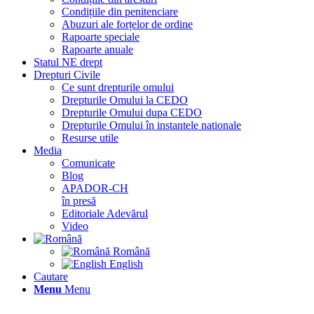
Condițiile din penitenciare
Abuzuri ale forțelor de ordine
Rapoarte speciale
Rapoarte anuale
Statul NE drept
Drepturi Civile
Ce sunt drepturile omului
Drepturile Omului la CEDO
Drepturile Omului dupa CEDO
Drepturile Omului în instantele nationale
Resurse utile
Media
Comunicate
Blog
APADOR-CH
în presă
Editoriale Adevărul
Video
Română
English
Cautare
Menu
Menu