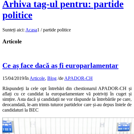
Arhiva tag-ul pentru: partide
politice
Sunteți aici:
Acasa
1
/
partide politice
Articole
Ce aș face dacă aș fi europarlamentar
15/04/2019
/
în
Articole
,
Blog
/
de
APADOR-CH
Răspundeți la cele opt întrebări din chestionarul APADOR-CH și
aflați cu ce candidat la europarlamentare vă potriviți în cuget și
simțire. Asta dacă și candidații ne vor răspunde la întrebările pe care,
deocamdată, le-am trimis tuturor partidelor care și-au depus listele de
candidaturi la BEC