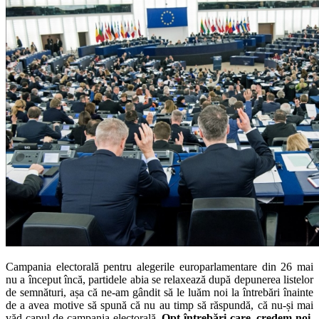
Campania electorală pentru alegerile europarlamentare din 26 mai
nu a început încă, partidele abia se relaxează după depunerea listelor
de semnături, așa că ne-am gândit să le luăm noi la întrebări înainte
de a avea motive să spună că nu au timp să răspundă, că nu-și mai
văd capul de campania electorală.
Opt întrebări care, credem noi,