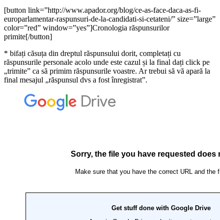
[button link=”http://www.apador.org/blog/ce-as-face-daca-as-fi-
europarlamentar-raspunsuri-de-la-candidati-si-cetateni/” size=”large”
color=”red” window=”yes”]Cronologia răspunsurilor
primite[/button]
* bifați căsuța din dreptul răspunsului dorit, completați cu
răspunsurile personale acolo unde este cazul și la final dați click pe
„trimite” ca să primim răspunsurile voastre. Ar trebui să vă apară la
final mesajul „răspunsul dvs a fost înregistrat”.