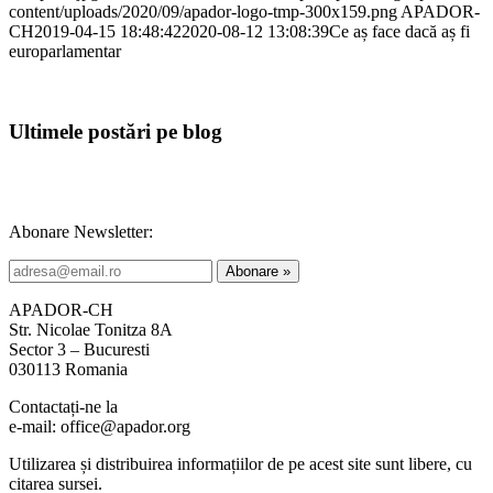
content/uploads/2020/09/apador-logo-tmp-300x159.png
APADOR-
CH
2019-04-15 18:48:42
2020-08-12 13:08:39
Ce aș face dacă aș fi
europarlamentar
Ultimele postări pe blog
Abonare Newsletter:
APADOR-CH
Str. Nicolae Tonitza 8A
Sector 3 – Bucuresti
030113 Romania
Contactați-ne la
e-mail: office@apador.org
Utilizarea și distribuirea informațiilor de pe acest site sunt libere, cu
citarea sursei.