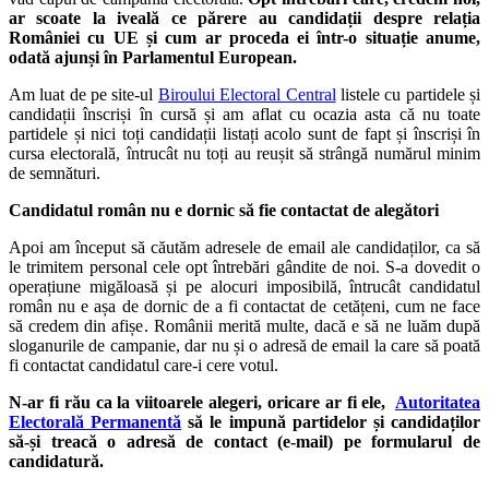
ar scoate la iveală ce părere au candidații despre relația
României cu UE și cum ar proceda ei într-o situație anume,
odată ajunși în Parlamentul European.
Am luat de pe site-ul
Biroului Electoral Central
listele cu partidele și
candidații înscriși în cursă și am aflat cu ocazia asta că nu toate
partidele și nici toți candidații listați acolo sunt de fapt și înscriși în
cursa electorală, întrucât nu toți au reușit să strângă numărul minim
de semnături.
Candidatul român nu e dornic să fie contactat de alegători
Apoi am început să căutăm adresele de email ale candidaților, ca să
le trimitem personal cele opt întrebări gândite de noi. S-a dovedit o
operațiune migăloasă și pe alocuri imposibilă, întrucât candidatul
român nu e așa de dornic de a fi contactat de cetățeni, cum ne face
să credem din afișe. Românii merită multe, dacă e să ne luăm după
sloganurile de campanie, dar nu și o adresă de email la care să poată
fi contactat candidatul care-i cere votul.
N-ar fi rău ca la viitoarele alegeri, oricare ar fi ele,
Autoritatea
Electorală Permanentă
să le impună partidelor și candidaților
să-și treacă o adresă de contact (e-mail) pe formularul de
candidatură.