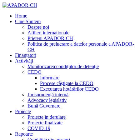
Home
Cine Suntem
Despre noi
Afilieri internaționale
Prieteni APADOR-CH
Politica de prelucrare a datelor personale a APADOR-
CH
Finanțatori
Activități
Monitorizarea condițiilor de detenție
CEDO
Informare
Procese câștigate la CEDO
Executarea hotărârilor CEDO
Jurisprudență internă
Advocacy legislativ
Bună Guvernare
Proiecte
Proiecte in derulare
Proiecte finalizate
COVID-19
Rapoarte
Condițiile din aresturi