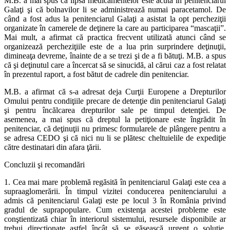
M.B. a mai spus că lipsa medicamentelor este acută în penitenciarul
Galaţi şi că bolnavilor li se administrează numai paracetamol. De
când a fost adus la penitenciarul Galaţi a asistat la opt percheziţii
organizate în camerele de deţinere la care au participarea “mascaţii”.
Mai mult, a afirmat că practica frecvent utilizată atunci când se
organizează percheziţiile este de a lua prin surprindere deţinuţii,
dimineaţa devreme, înainte de a se trezi şi de a fi bătuţi. M.B. a spus
că şi deţinutul care a încercat să se sinucidă, al cărui caz a fost relatat
în prezentul raport, a fost bătut de cadrele din penitenciar.
M.B. a afirmat că s-a adresat deja Curţii Europene a Drepturilor
Omului pentru condiţiile precare de detenţie din penitenciarul Galaţi
şi pentru încălcarea drepturilor sale pe timpul detenţiei. De
asemenea, a mai spus că dreptul la petiţionare este îngrădit în
penitenciar, că deţinuţii nu primesc formularele de plângere pentru a
se adresa CEDO şi că nici nu li se plătesc cheltuielile de expediţie
către destinatari din afara ţării.
Concluzii şi recomandări
1. Cea mai mare problemă regăsită în penitenciarul Galaţi este cea a
supraaglomerării. În timpul vizitei conducerea penitenciarului a
admis că penitenciarul Galaţi este pe locul 3 în România privind
gradul de suprapopulare. Cum existenţa acestei probleme este
conştientizată chiar în interiorul sistemului, resursele disponibile ar
trebui direcţionate astfel încât să se găsească urgent o soluţie.