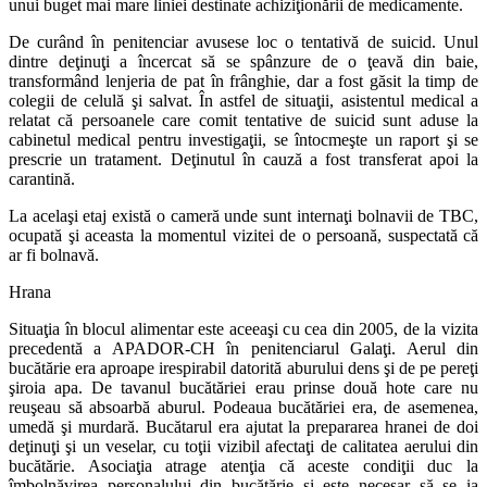
unui buget mai mare liniei destinate achiziţionării de medicamente.
De curând în penitenciar avusese loc o tentativă de suicid. Unul
dintre deţinuţi a încercat să se spânzure de o ţeavă din baie,
transformând lenjeria de pat în frânghie, dar a fost găsit la timp de
colegii de celulă şi salvat. În astfel de situaţii, asistentul medical a
relatat că persoanele care comit tentative de suicid sunt aduse la
cabinetul medical pentru investigaţii, se întocmeşte un raport şi se
prescrie un tratament. Deţinutul în cauză a fost transferat apoi la
carantină.
La acelaşi etaj există o cameră unde sunt internaţi bolnavii de TBC,
ocupată şi aceasta la momentul vizitei de o persoană, suspectată că
ar fi bolnavă.
Hrana
Situaţia în blocul alimentar este aceeaşi cu cea din 2005, de la vizita
precedentă a APADOR-CH în penitenciarul Galaţi. Aerul din
bucătărie era aproape irespirabil datorită aburului dens şi de pe pereţi
şiroia apa. De tavanul bucătăriei erau prinse două hote care nu
reuşeau să absoarbă aburul. Podeaua bucătăriei era, de asemenea,
umedă şi murdară. Bucătarul era ajutat la prepararea hranei de doi
deţinuţi şi un veselar, cu toţii vizibil afectaţi de calitatea aerului din
bucătărie. Asociaţia atrage atenţia că aceste condiţii duc la
îmbolnăvirea personalului din bucătărie şi este necesar să se ia