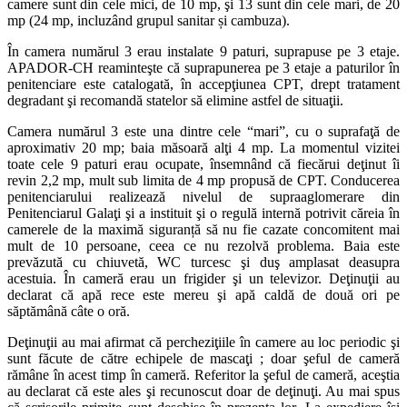
camere sunt din cele mici, de 10 mp, şi 13 sunt din cele mari, de 20
mp (24 mp, incluzând grupul sanitar și cambuza).
În camera numărul 3 erau instalate 9 paturi, suprapuse pe 3 etaje.
APADOR-CH reaminteşte că suprapunerea pe 3 etaje a paturilor în
penitenciare este catalogată, în accepţiunea CPT, drept tratament
degradant şi recomandă statelor să elimine astfel de situaţii.
Camera numărul 3 este una dintre cele “mari”, cu o suprafaţă de
aproximativ 20 mp; baia măsoară alţi 4 mp. La momentul vizitei
toate cele 9 paturi erau ocupate, însemnând că fiecărui deţinut îi
revin 2,2 mp, mult sub limita de 4 mp propusă de CPT. Conducerea
penitenciarului realizează nivelul de supraaglomerare din
Penitenciarul Galaţi şi a instituit şi o regulă internă potrivit căreia în
camerele de la maximă siguranță să nu fie cazate concomitent mai
mult de 10 persoane, ceea ce nu rezolvă problema. Baia este
prevăzută cu chiuvetă, WC turcesc şi duş amplasat deasupra
acestuia. În cameră erau un frigider şi un televizor. Deţinuţii au
declarat că apă rece este mereu şi apă caldă de două ori pe
săptămână câte o oră.
Deţinuţii au mai afirmat că percheziţiile în camere au loc periodic şi
sunt făcute de către echipele de mascaţi ; doar şeful de cameră
rămâne în acest timp în cameră. Referitor la şeful de cameră, aceştia
au declarat că este ales şi recunoscut doar de deţinuţi. Au mai spus