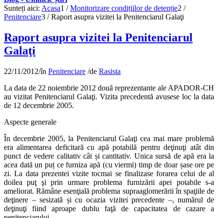
Sunteți aici:
Acasa
1
/
Monitorizare condițiilor de detenție
2
/
Penitenciare
3
/
Raport asupra vizitei la Penitenciarul Galaţi
Raport asupra vizitei la Penitenciarul
Galaţi
22/11/2012
/
în
Penitenciare
/
de
Rasista
La data de 22 noiembrie 2012 două reprezentante ale APADOR-CH
au vizitat Penitenciarul Galaţi. Vizita precedentă avusese loc la data
de 12 decembrie 2005.
Aspecte generale
În decembrie 2005, la Penitenciarul Galaţi cea mai mare problemă
era alimentarea deficitară cu apă potabilă pentru deţinuţi atât din
punct de vedere calitativ cât și cantitativ. Unica sursă de apă era la
acea dată un puț ce furniza apă (cu viermi) timp de doar șase ore pe
zi. La data prezentei vizite tocmai se finalizase forarea celui de al
doilea puţ şi prin urmare problema furnizării apei potabile s-a
ameliorat. Rămâne esenţială problema supraaglomerării în spaţiile de
deţinere – sesizată și cu ocazia vizitei precedente –, numărul de
deţinuţi fiind aproape dublu faţă de capacitatea de cazare a
penitenciarului.