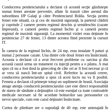
Conducerea penitenciarului a declarat că această secţie găzduieşte
numai femei arestate preventiv, aflate în tranzit către arestul din
subordinea IJP Galaţi şi către Penitenciarul Brăila. Secţia pentru
femei este situată, ca şi cea de maximă siguranţă, la parterul clădirii
şi cuprinde 2 camere pentru regimul deschis şi semideschis (cazate
împreună), o cameră pentru regimul închis şi o cameră pentru
regimul de maximă siguranţă. La momentul vizitei erau deţinute în
penitenciar 27 de femei, 13 dintre acestea fiind prezente la cursuri
IT.
În camera de la regimul închis, de 24 mp, erau instalate 9 paturi şi
numai 2 persoane cazate. Una dintre cele două femei era însărcinată.
Aceasta a declarat că a avut frecvent probleme cu sarcina şi din
această cauză urma un tratament cu injecţii pentru a o păstra. A mai
spus că nu a fost dusă la ginecolog de câte ori ar fi fost necesar şi că
ar vrea să nască într-un spital civil. Referitor la această cerere,
conducerea penitenciarului a spus că acest lucru nu va fi posibil.
Femeia a declarat că primeşte totuşi un supliment de hrană. Asociaţia
atrage atenţia conducerii penitenciarului care este direct responsabilă
de starea de sănătate a deţinuţilor că este esenţial ca toate controalele
medicale necesare să fie acordate bolnavilor sau persoanelor cu
nevoi speciale, cum este cazul deţinutei însărcinate.
Curtea de plimbare are o suprafaţă de 40 mp, este amenajată în