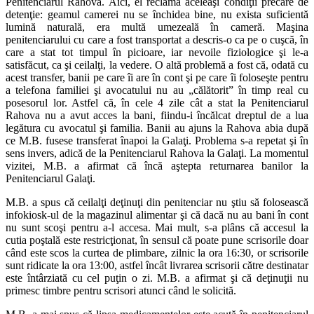
Penitenciarul Rahova. Aici, el reclamă aceleaşi condiţii precare de
detenţie: geamul camerei nu se închidea bine, nu exista suficientă
lumină naturală, era multă umezeală în cameră. Maşina
penitenciarului cu care a fost transportat a descris-o ca pe o cuşcă, în
care a stat tot timpul în picioare, iar nevoile fiziologice şi le-a
satisfăcut, ca şi ceilalţi, la vedere. O altă problemă a fost că, odată cu
acest transfer, banii pe care îi are în cont şi pe care îi foloseşte pentru
a telefona familiei şi avocatului nu au „călătorit” în timp real cu
posesorul lor. Astfel că, în cele 4 zile cât a stat la Penitenciarul
Rahova nu a avut acces la bani, fiindu-i încălcat dreptul de a lua
legătura cu avocatul şi familia. Banii au ajuns la Rahova abia după
ce M.B. fusese transferat înapoi la Galaţi. Problema s-a repetat şi în
sens invers, adică de la Penitenciarul Rahova la Galaţi. La momentul
vizitei, M.B. a afirmat că încă aştepta returnarea banilor la
Penitenciarul Galaţi.
M.B. a spus că ceilalţi deţinuţi din penitenciar nu ştiu să folosească
infokiosk-ul de la magazinul alimentar şi că dacă nu au bani în cont
nu sunt scoşi pentru a-l accesa. Mai mult, s-a plâns că accesul la
cutia poştală este restricţionat, în sensul că poate pune scrisorile doar
când este scos la curtea de plimbare, zilnic la ora 16:30, or scrisorile
sunt ridicate la ora 13:00, astfel încât livrarea scrisorii către destinatar
este întârziată cu cel puţin o zi. M.B. a afirmat şi că deţinuţii nu
primesc timbre pentru scrisori atunci când le solicită.