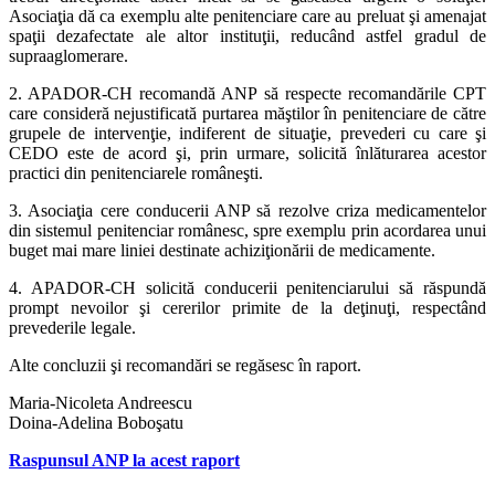
Asociaţia dă ca exemplu alte penitenciare care au preluat şi amenajat
spaţii dezafectate ale altor instituţii, reducând astfel gradul de
supraaglomerare.
2. APADOR-CH recomandă ANP să respecte recomandările CPT
care consideră nejustificată purtarea măştilor în penitenciare de către
grupele de intervenţie, indiferent de situaţie, prevederi cu care şi
CEDO este de acord şi, prin urmare, solicită înlăturarea acestor
practici din penitenciarele româneşti.
3. Asociaţia cere conducerii ANP să rezolve criza medicamentelor
din sistemul penitenciar românesc, spre exemplu prin acordarea unui
buget mai mare liniei destinate achiziţionării de medicamente.
4. APADOR-CH solicită conducerii penitenciarului să răspundă
prompt nevoilor şi cererilor primite de la deţinuţi, respectând
prevederile legale.
Alte concluzii şi recomandări se regăsesc în raport.
Maria-Nicoleta Andreescu
Doina-Adelina Boboşatu
Raspunsul ANP la acest raport