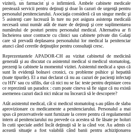
vizitei), un farmacist şi o infirmieră. Ambele cabinete medicale
prestează servicii pentru deţinuţi şi doar în cazuri de urgenţă pentru
personalul penitenciarului. Asociaţia consideră că un singur medic şi
5 asistenţi care lucrează în ture nu pot asigura asistenţa medicală
necesară unui număr atât de mare de deţinuţi şi cere suplimentarea
numărului de posturi pentru personalul medical. Alternativa ar fi
încheierea unor contracte cu clinici sau cabinete private din Galaţi
care să prevadă deplasarea personalului lor medical la penitenciar
atunci când cererile deţinuţilor pentru consultaţii cresc.
Reprezentantele APADOR-CH au vizitat cabinetul de medicină
generală şi au discutat cu asistentul medical si medicul stomatolog,
prezenţi la cabinete la momentul vizitei. Asistentul medical a spus că
sunt în evidenţă bolnavi cronici, cu probleme psihice şi hepatită
(toate tipurile). El a mai declarat că nu au cazuri de pacienţi infectaţi
cu HIV sau cu sifilis, dar că nici nu se fac teste pentru depistare ceea
ce reprezintă un paradox : cum poate cineva să fie sigur că nu există
asemenea cazuri dacă nici măcar nu încearcă să le descopere?
Atât asistentul medical, cât si medicul stomatolog s-au plâns de slaba
aprovizionare cu medicamente a penitenciarului. Personalul a mai
spus că prezervativele sunt furnizate la cerere pentru că regulamentul
intern al penitenciarului nu prevede ca acestea să fie lăsate pe holuri
în cutii speciale astfel încât deţinuţii să le ia când vor. Au admis că
această situaţie a fost valabilă când banii pentru achiziţionarea