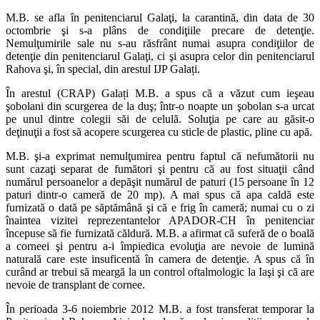
M.B. se afla în penitenciarul Galaţi, la carantină, din data de 30
octombrie şi s-a plâns de condiţiile precare de detenţie.
Nemulţumirile sale nu s-au răsfrânt numai asupra condiţiilor de
detenţie din penitenciarul Galaţi, ci şi asupra celor din penitenciarul
Rahova şi, în special, din arestul IJP Galați.
În arestul (CRAP) Galați M.B. a spus că a văzut cum ieşeau
şobolani din scurgerea de la duş; într-o noapte un şobolan s-a urcat
pe unul dintre colegii săi de celulă. Soluţia pe care au găsit-o
deţinuţii a fost să acopere scurgerea cu sticle de plastic, pline cu apă.
M.B. şi-a exprimat nemulţumirea pentru faptul că nefumătorii nu
sunt cazaţi separat de fumători şi pentru că au fost situaţii când
numărul persoanelor a depăşit numărul de paturi (15 persoane în 12
paturi dintr-o cameră de 20 mp). A mai spus că apa caldă este
furnizată o dată pe săptămână şi că e frig în cameră; numai cu o zi
înaintea vizitei reprezentantelor APADOR-CH în penitenciar
începuse să fie furnizată căldură. M.B. a afirmat că suferă de o boală
a corneei şi pentru a-i împiedica evoluţia are nevoie de lumină
naturală care este insuficentă în camera de detenţie. A spus că în
curând ar trebui să meargă la un control oftalmologic la Iaşi şi că are
nevoie de transplant de cornee.
În perioada 3-6 noiembrie 2012 M.B. a fost transferat temporar la