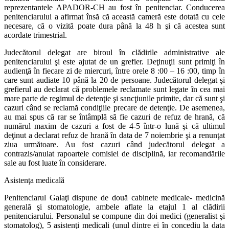
reprezentantele APADOR-CH au fost în penitenciar. Conducerea
penitenciarului a afirmat însă că această cameră este dotată cu cele
necesare, că o vizită poate dura până la 48 h şi că acestea sunt
acordate trimestrial.
Judecătorul delegat are biroul în clădirile administrative ale
penitenciarului şi este ajutat de un grefier. Deţinuţii sunt primiţi în
audienţă în fiecare zi de miercuri, între orele 8 :00 – 16 :00, timp în
care sunt audiate 10 până la 20 de persoane. Judecătorul delegat şi
grefierul au declarat că problemele reclamate sunt legate în cea mai
mare parte de regimul de detenţie şi sancţiunile primite, dar că sunt şi
cazuri când se reclamă condiţiile precare de detenţie. De asemenea,
au mai spus că rar se întâmplă să fie cazuri de refuz de hrană, că
numărul maxim de cazuri a fost de 4-5 într-o lună şi că ultimul
deţinut a declarat refuz de hrană în data de 7 noiembrie şi a renunţat
ziua următoare. Au fost cazuri când judecătorul delegat a
contrazis/anulat rapoartele comisiei de disciplină, iar recomandările
sale au fost luate în considerare.
Asistenţa medicală
Penitenciarul Galaţi dispune de două cabinete medicale- medicină
generală şi stomatologie, ambele aflate la etajul 1 al clădirii
penitenciarului. Personalul se compune din doi medici (generalist şi
stomatolog), 5 asistenţi medicali (unul dintre ei în concediu la data