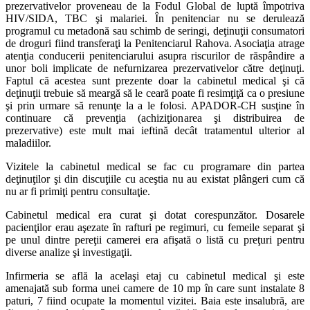
prezervativelor proveneau de la Fodul Global de luptă împotriva
HIV/SIDA, TBC şi malariei. În penitenciar nu se derulează
programul cu metadonă sau schimb de seringi, deţinuţii consumatori
de droguri fiind transferaţi la Penitenciarul Rahova. Asociaţia atrage
atenţia conducerii penitenciarului asupra riscurilor de răspândire a
unor boli implicate de nefurnizarea prezervativelor către deţinuţi.
Faptul că acestea sunt prezente doar la cabinetul medical şi că
deţinuţii trebuie să meargă să le ceară poate fi resimţiţă ca o presiune
şi prin urmare să renunţe la a le folosi. APADOR-CH susţine în
continuare că prevenţia (achiziţionarea şi distribuirea de
prezervative) este mult mai ieftină decât tratamentul ulterior al
maladiilor.
Vizitele la cabinetul medical se fac cu programare din partea
deţinuţilor şi din discuţiile cu aceştia nu au existat plângeri cum că
nu ar fi primiţi pentru consultaţie.
Cabinetul medical era curat şi dotat corespunzător. Dosarele
pacienţilor erau aşezate în rafturi pe regimuri, cu femeile separat şi
pe unul dintre pereţii camerei era afişată o listă cu preţuri pentru
diverse analize şi investigaţii.
Infirmeria se află la acelaşi etaj cu cabinetul medical şi este
amenajată sub forma unei camere de 10 mp în care sunt instalate 8
paturi, 7 fiind ocupate la momentul vizitei. Baia este insalubră, are