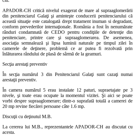
citi.
APADOR-CH critică nivelul exagerat de mare al supraaglomerării
din penitenciarul Galaţi şi aminteşte conducerii penitenciarului că
această situaţie este catalogată drept tratament inuman si degradant,
conform prevederilor internaţionale. România a fost în nenumărate
rânduri condamnată de CEDO pentru condiţiile de detenţie din
penitenciare, printre care şi supraaglomerarea. De asemenea,
asociaţia semnalează şi lipsa luminii naturale pe timpul zilei în
camerele de deţinere, problemă ce ar putea fi rezolvată prin
înlăturarea rândului de plasă de sârmă de la geamuri.
Secţia arestaţi preventiv
În secţia numărul 3 din Penitenciarul Galaţi sunt cazaţi numai
arestaţii preventiv.
În camera numărul 5 erau instalate 12 paturi, supraetajate pe 3
nivele, şi toate erau ocupate la momentul vizitei. Şi aici se poate
vorbi despre supraaglomerare; dintr-o suprafată totală a camerei de
20 mp revine fiecărei persoane câte 1.6 mp.
Discuţii cu deţinutul M.B.
La cererea lui M.B., reprezentantele APADOR-CH au discutat cu
acesta.