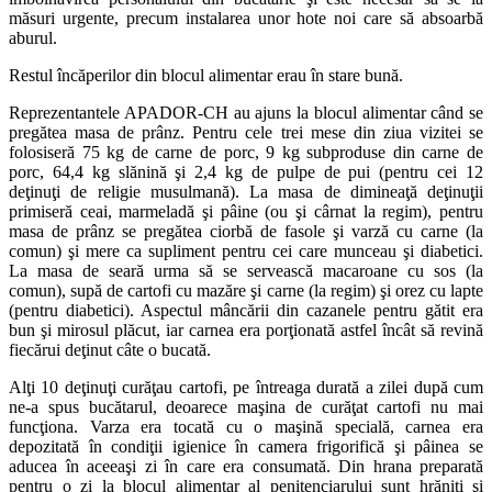
măsuri urgente, precum instalarea unor hote noi care să absoarbă
aburul.
Restul încăperilor din blocul alimentar erau în stare bună.
Reprezentantele APADOR-CH au ajuns la blocul alimentar când se
pregătea masa de prânz. Pentru cele trei mese din ziua vizitei se
folosiseră 75 kg de carne de porc, 9 kg subproduse din carne de
porc, 64,4 kg slănină şi 2,4 kg de pulpe de pui (pentru cei 12
deţinuţi de religie musulmană). La masa de dimineaţă deţinuţii
primiseră ceai, marmeladă şi pâine (ou şi cârnat la regim), pentru
masa de prânz se pregătea ciorbă de fasole şi varză cu carne (la
comun) şi mere ca supliment pentru cei care munceau şi diabetici.
La masa de seară urma să se servească macaroane cu sos (la
comun), supă de cartofi cu mazăre şi carne (la regim) şi orez cu lapte
(pentru diabetici). Aspectul mâncării din cazanele pentru gătit era
bun şi mirosul plăcut, iar carnea era porţionată astfel încât să revină
fiecărui deţinut câte o bucată.
Alţi 10 deţinuţi curăţau cartofi, pe întreaga durată a zilei după cum
ne-a spus bucătarul, deoarece maşina de curăţat cartofi nu mai
funcţiona. Varza era tocată cu o maşină specială, carnea era
depozitată în condiţii igienice în camera frigorifică şi pâinea se
aducea în aceeaşi zi în care era consumată. Din hrana preparată
pentru o zi la blocul alimentar al penitenciarului sunt hrăniţi şi