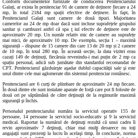
Conform documentelor furnizate de conducerea Penitenciarului
Galați, ar exista în penitenciar 91 de camere de deținere fiecare a 24
mp, în total 2184 mp spații efective de deținere. În fapt, în
Penitenciarul Galați sunt camere de două tipuri. Majoritatea
camerelor au 24 de mp doar dacă sunt incluse suprafețele grupului
sanitar și cambuzei astfel că spa ţ iul efectiv de deținere este de
aproximativ 20 mp. Un număr relativ mic de camere au suprafețe
mai mici, de aproximativ 10 mp. De exemplu, secția 1 – maximă
siguranță – dispune de 15 camere din care 13 de 20 mp și 2 camere
de 10 mp, în total 280 mp. În această secție, la data vizitei erau
cazați 149 de deținuți, fiecăruia revenindu-i mai puțin de 2 mp ca
spațiu personal, adică sub jumătate din standardul recomandat de
CPT. Penitenciarul găzduieşte aşadar dublul capacităţii sale şi este
unul dintre cele mai aglomerate din sistemul penitenciar românesc.
Penitenciarul are 6 curţi de plimbare de aproximativ 24 mp fiecare.
În două dintre ele sunt instalate aparate de forţă care pot fi folosite de
două ori pe săptămână de către deţinuţii de la regimurile maximă
siguranţă şi închis.
Personalul penitenciarului număra la serviciul operativ 155 de
persoane, 14 persoane la serviciul socio-educativ şi 9 la serviciul
medical. Raportat la numărul de deţinuţi rezultă că unui cadru îi
revin aproximativ 7 deţinuţi, chiar mai mulţi deoarece nu toţi
angajaţii sunt prezenţi la lucru în acelaşi timp. În concluzie, norma