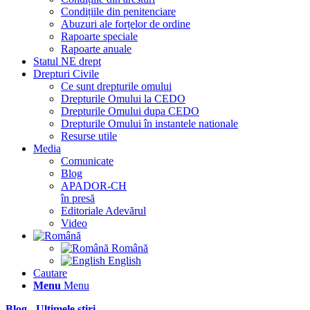
Condițiile din penitenciare
Abuzuri ale forțelor de ordine
Rapoarte speciale
Rapoarte anuale
Statul NE drept
Drepturi Civile
Ce sunt drepturile omului
Drepturile Omului la CEDO
Drepturile Omului dupa CEDO
Drepturile Omului în instantele nationale
Resurse utile
Media
Comunicate
Blog
APADOR-CH
în presă
Editoriale Adevărul
Video
Română
English
Cautare
Menu
Menu
Blog - Ultimele știri