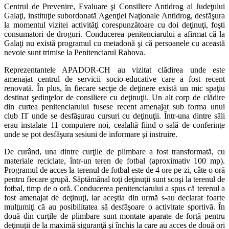
Centrul de Prevenire, Evaluare şi Consiliere Antidrog al Judeţului
Galaţi, instituţie subordonată Agenţiei Naţionale Antidrog, desfăşura
la momentul vizitei activităţi corespunzătoare cu doi deţinuţi, foşti
consumatori de droguri. Conducerea penitenciarului a afirmat că la
Galaţi nu există programul cu metadonă şi că persoanele cu această
nevoie sunt trimise la Penitenciarul Rahova.
Reprezentantele APADOR-CH au vizitat clădirea unde este
amenajat centrul de servicii socio-educative care a fost recent
renovată. În plus, în fiecare secţie de deţinere există un mic spaţiu
destinat şedinţelor de consiliere cu deţinuţii. Un alt corp de clădire
din curtea penitenciarului fusese recent amenajat sub forma unui
club IT unde se desfăşurau cursuri cu deţinuţii. Într-una dintre săli
erau instalate 11 computere noi, cealaltă fiind o sală de conferinţe
unde se pot desfăşura sesiuni de informare şi instruire.
De curând, una dintre curţile de plimbare a fost transformată, cu
materiale reciclate, într-un teren de fotbal (aproximativ 100 mp).
Programul de acces la terenul de fotbal este de 4 ore pe zi, câte o oră
pentru fiecare grupă. Săptămânal toţi deţinuţii sunt scoşi la terenul de
fotbal, timp de o oră. Conducerea penitenciarului a spus că terenul a
fost amenajat de deţinuţi, iar aceştia din urmă s-au declarat foarte
mulţumiţi că au posibilitatea să desfăşoare o activitate sportivă. În
două din curţile de plimbare sunt montate aparate de forţă pentru
deţinuţii de la maximă siguranţă şi închis la care au acces de două ori