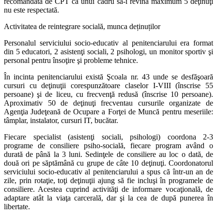
recomandată de CPT ca unui cadru să-i revină maximum 5 deţinuţi
nu este respectată.
Activitatea de reintegrare socială, munca deținuților
Personalul serviciului socio-educativ al penitenciarului era format
din 5 educatori, 2 asistenţi sociali, 2 psihologi, un monitor sportiv şi
personal pentru însoţire şi probleme tehnice.
În incinta penitenciarului există Şcoala nr. 43 unde se desfăşoară
cursuri cu deţinuţii corespunzătoare claselor I-VIII (înscrise 55
persoane) şi de liceu, cu frecvenţă redusă (înscrise 10 persoane).
Aproximativ 50 de deţinuţi frecventau cursurile organizate de
Agenţia Judeţeană de Ocupare a Forţei de Muncă pentru meseriile:
tâmplar, instalator, cursuri IT, bucătar.
Fiecare specialist (asistenţi sociali, psihologi) coordona 2-3
programe de consiliere psiho-socială, fiecare program având o
durată de până la 3 luni. Sedinţele de consiliere au loc o dată, de
două ori pe săptămână cu grupe de câte 10 deţinuţi. Coordonatorul
serviciului socio-educativ al penitenciarului a spus că într-un an de
zile, prin rotaţie, toţi deţinuţii ajung să fie incluşi în programele de
consiliere. Acestea cuprind activităţi de informare vocaţională, de
adaptare atât la viaţa carcerală, dar şi la cea de după punerea în
libertate.