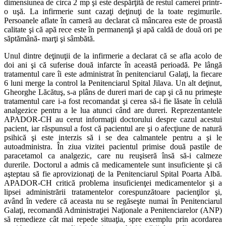
dimensiunea de circa 2 mp şi este despărţită de restul camerei printr-
o uşă. La infirmerie sunt cazaţi deţinuţi de la toate regimurile.
Persoanele aflate în cameră au declarat că mâncarea este de proastă
calitate şi că apă rece este în permanenţă şi apă caldă de două ori pe
săptămână- marţi şi sâmbătă.
Unul dintre deţinuţii de la infirmerie a declarat că se afla acolo de
doi ani şi că suferise două infarcte în această perioadă. Pe lângă
tratamentul care îi este administrat în penitenciarul Galaţi, la fiecare
6 luni merge la control la Penitenciarul Spital Jilava. Un alt deţinut,
Gheorghe Lăcătuş, s-a plâns de dureri mari de cap şi că nu primeşte
tratamentul care i-a fost recomandat şi cerea să-i fie lăsate în celulă
analgezice pentru a le lua atunci când are dureri. Reprezentantele
APADOR-CH au cerut informaţii doctorului despre cazul acestui
pacient, iar răspunsul a fost că pacientul are şi o afecţiune de natură
psihică şi este interzis să i se dea calmantele pentru a şi le
autoadministra. În ziua vizitei pacientul primise două pastile de
paracetamol ca analgezic, care nu reuşiseră însă să-i calmeze
durerile. Doctorul a admis că medicamentele sunt insuficiente şi că
aşteptau să fie aprovizionaţi de la Penitenciarul Spital Poarta Albă.
APADOR-CH critică problema insuficienţei medicamentelor şi a
lipsei administrării tratamentelor corespunzătoare pacienţilor şi,
având în vedere că aceasta nu se regăseşte numai în Penitenciarul
Galaţi, recomandă Administraţiei Naţionale a Penitenciarelor (ANP)
să remedieze cât mai repede situaţia, spre exemplu prin acordarea