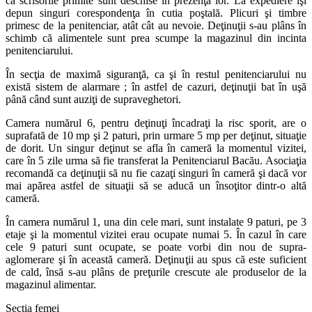
că scrisorile primite sunt deschise în prezenţa lor. La expediere îşi
depun singuri corespondenţa în cutia poştală. Plicuri şi timbre
primesc de la penitenciar, atât cât au nevoie. Deţinuţii s-au plâns în
schimb că alimentele sunt prea scumpe la magazinul din incinta
penitenciarului.
În secţia de maximă siguranţă, ca şi în restul penitenciarului nu
există sistem de alarmare ; în astfel de cazuri, deţinuţii bat în uşă
până când sunt auziţi de supraveghetori.
Camera numărul 6, pentru deţinuţi încadraţi la risc sporit, are o
suprafată de 10 mp şi 2 paturi, prin urmare 5 mp per deţinut, situaţie
de dorit. Un singur deţinut se afla în cameră la momentul vizitei,
care în 5 zile urma să fie transferat la Penitenciarul Bacău. Asociaţia
recomandă ca deţinuţii să nu fie cazaţi singuri în cameră şi dacă vor
mai apărea astfel de situaţii să se aducă un însoţitor dintr-o altă
cameră.
În camera numărul 1, una din cele mari, sunt instalate 9 paturi, pe 3
etaje şi la momentul vizitei erau ocupate numai 5. În cazul în care
cele 9 paturi sunt ocupate, se poate vorbi din nou de supra-
aglomerare şi în această cameră. Deţinuţii au spus că este suficient
de cald, însă s-au plâns de preţurile crescute ale produselor de la
magazinul alimentar.
Secţia femei