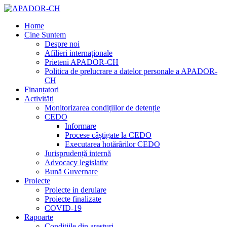
Home
Cine Suntem
Despre noi
Afilieri internaționale
Prieteni APADOR-CH
Politica de prelucrare a datelor personale a APADOR-
CH
Finanțatori
Activități
Monitorizarea condițiilor de detenție
CEDO
Informare
Procese câștigate la CEDO
Executarea hotărârilor CEDO
Jurisprudență internă
Advocacy legislativ
Bună Guvernare
Proiecte
Proiecte in derulare
Proiecte finalizate
COVID-19
Rapoarte
Condițiile din aresturi