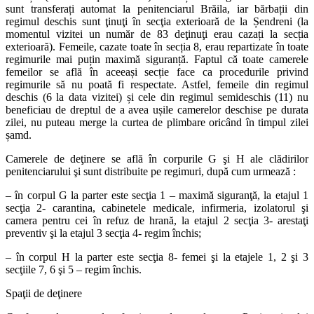
sunt transferați automat la penitenciarul Brăila, iar bărbații din
regimul deschis sunt ţinuţi în secţia exterioară de la Șendreni (la
momentul vizitei un număr de 83 deţinuţi erau cazați la secția
exterioară). Femeile, cazate toate în secția 8, erau repartizate în toate
regimurile mai puțin maximă siguranță. Faptul că toate camerele
femeilor se află în aceeași secție face ca procedurile privind
regimurile să nu poată fi respectate. Astfel, femeile din regimul
deschis (6 la data vizitei) și cele din regimul semideschis (11) nu
beneficiau de dreptul de a avea ușile camerelor deschise pe durata
zilei, nu puteau merge la curtea de plimbare oricând în timpul zilei
șamd.
Camerele de deţinere se află în corpurile G şi H ale clădirilor
penitenciarului şi sunt distribuite pe regimuri, după cum urmează :
– în corpul G la parter este secţia 1 – maximă siguranţă, la etajul 1
secţia 2- carantina, cabinetele medicale, infirmeria, izolatorul şi
camera pentru cei în refuz de hrană, la etajul 2 secţia 3- arestaţi
preventiv şi la etajul 3 secţia 4- regim închis;
– în corpul H la parter este secţia 8- femei şi la etajele 1, 2 şi 3
secţiile 7, 6 şi 5 – regim închis.
Spaţii de deţinere