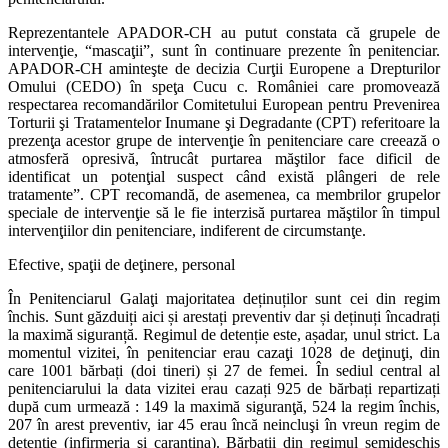
Reprezentantele APADOR-CH au putut constata că grupele de
intervenţie, “mascaţii”, sunt în continuare prezente în penitenciar.
APADOR-CH aminteşte de decizia Curţii Europene a Drepturilor
Omului (CEDO) în speţa Cucu c. României care promovează
respectarea recomandărilor Comitetului European pentru Prevenirea
Torturii şi Tratamentelor Inumane şi Degradante (CPT) referitoare la
prezenţa acestor grupe de intervenţie în penitenciare care creează o
atmosferă opresivă, întrucât purtarea măştilor face dificil de
identificat un potenţial suspect când există plângeri de rele
tratamente”. CPT recomandă, de asemenea, ca membrilor grupelor
speciale de intervenţie să le fie interzisă purtarea măştilor în timpul
intervenţiilor din penitenciare, indiferent de circumstanţe.
Efective, spaţii de deţinere, personal
În Penitenciarul Galaţi majoritatea deținuților sunt cei din regim
închis. Sunt găzduiți aici și arestați preventiv dar și deținuți încadrați
la maximă siguranță. Regimul de detenție este, așadar, unul strict. La
momentul vizitei, în penitenciar erau cazaţi 1028 de deţinuţi, din
care 1001 bărbați (doi tineri) și 27 de femei. În sediul central al
penitenciarului la data vizitei erau cazați 925 de bărbați repartizați
după cum urmează : 149 la maximă siguranţă, 524 la regim închis,
207 în arest preventiv, iar 45 erau încă neincluşi în vreun regim de
detenție (infirmeria şi carantina). Bărbații din regimul semideschis