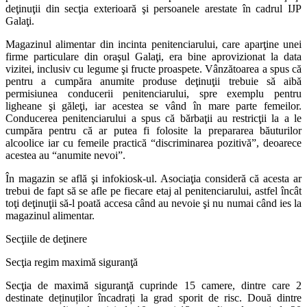
deţinuţii din secţia exterioară şi persoanele arestate în cadrul IJP
Galaţi.
Magazinul alimentar din incinta penitenciarului, care aparţine unei
firme particulare din oraşul Galaţi, era bine aprovizionat la data
vizitei, inclusiv cu legume şi fructe proaspete. Vânzătoarea a spus că
pentru a cumpăra anumite produse deţinuţii trebuie să aibă
permisiunea conducerii penitenciarului, spre exemplu pentru
ligheane şi găleţi, iar acestea se vând în mare parte femeilor.
Conducerea penitenciarului a spus că bărbaţii au restricţii la a le
cumpăra pentru că ar putea fi folosite la prepararea băuturilor
alcoolice iar cu femeile practică “discriminarea pozitivă”, deoarece
acestea au “anumite nevoi”.
În magazin se află şi infokiosk-ul. Asociaţia consideră că acesta ar
trebui de fapt să se afle pe fiecare etaj al penitenciarului, astfel încât
toţi deţinuţii să-l poată accesa când au nevoie şi nu numai când ies la
magazinul alimentar.
Secţiile de deţinere
Secţia regim maximă siguranţă
Secţia de maximă siguranţă cuprinde 15 camere, dintre care 2
destinate deținuților încadrați la grad sporit de risc. Două dintre