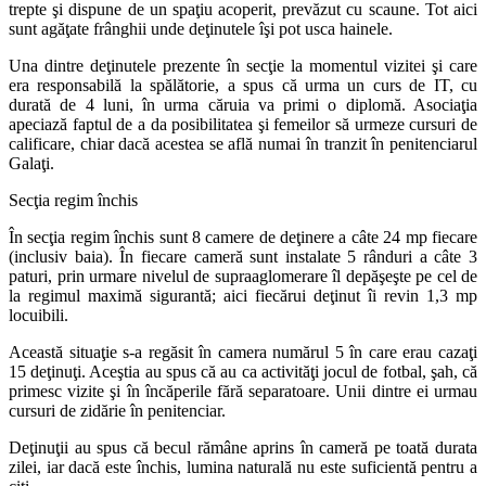
trepte şi dispune de un spaţiu acoperit, prevăzut cu scaune. Tot aici
sunt agăţate frânghii unde deţinutele îşi pot usca hainele.
Una dintre deţinutele prezente în secţie la momentul vizitei şi care
era responsabilă la spălătorie, a spus că urma un curs de IT, cu
durată de 4 luni, în urma căruia va primi o diplomă. Asociaţia
apeciază faptul de a da posibilitatea şi femeilor să urmeze cursuri de
calificare, chiar dacă acestea se află numai în tranzit în penitenciarul
Galaţi.
Secţia regim închis
În secţia regim închis sunt 8 camere de deţinere a câte 24 mp fiecare
(inclusiv baia). În fiecare cameră sunt instalate 5 rânduri a câte 3
paturi, prin urmare nivelul de supraaglomerare îl depăşeşte pe cel de
la regimul maximă sigurantă; aici fiecărui deţinut îi revin 1,3 mp
locuibili.
Această situaţie s-a regăsit în camera numărul 5 în care erau cazaţi
15 deţinuţi. Aceştia au spus că au ca activităţi jocul de fotbal, şah, că
primesc vizite şi în încăperile fără separatoare. Unii dintre ei urmau
cursuri de zidărie în penitenciar.
Deţinuţii au spus că becul rămâne aprins în cameră pe toată durata
zilei, iar dacă este închis, lumina naturală nu este suficientă pentru a