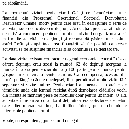
pe săptămână.
La momentul vizitei penitenciarul Galaţi era beneficiarul unei
finanţări din Programul Operaţional Sectorial Dezvoltarea
Resurselor Umane, motiv pentru care erau în desfăşurare o serie de
activităţi socio-educative cu deţinuţii. Asociaţia apreciază atitudinea
deschisă a conducerii penitenciarului cu privire la organizarea a cât
mai multe activităţi cu deţinuţii şi recomandă găsirea unei soluţii
astfel încât şi după încetarea finanţării să fie posibil ca aceste
activităţi să fie susţinute financiar şi să continue să se desfăşoare.
La data vizitei existau contracte cu agenţi economici externi în baza
cărora deţinuţii erau scoşi la muncă. 62 de deţinuţi mergeau la
muncă în afara penitenciarului, alţi 100 participau la munca pentru
gospodărirea internă a penitenciarului. Ca recompensă, acestora din
urmă, pe lângă scăderea pedepsei, li se permit mai multe vizite fără
separator şi vizite intime. Penitenciarul a amenajat un atelier de
tâmplărie unde din lemnul reciclat după demolarea clădirilor vechi
din incintă se fabricau piese de mobilier doar pentru uz intern. O altă
activitate întreprinsă cu ajutorul deţinuţilor era colectarea de peturi
care ulterior erau vândute, banii fiind folosiţi pentru cheltuielile
interne ale penitenciarului.
Vizite, corespondenţă, judecătorul delegat