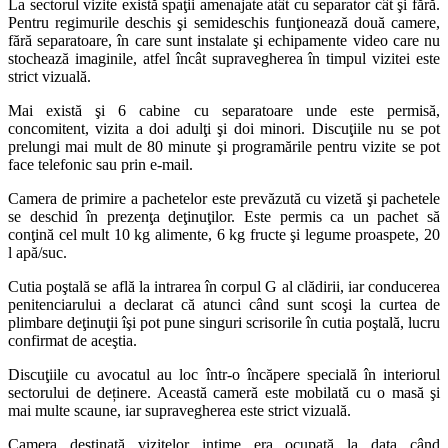
La sectorul vizite există spaţii amenajate atât cu separator cât şi fără.
Pentru regimurile deschis şi semideschis funţionează două camere,
fără separatoare, în care sunt instalate şi echipamente video care nu
stochează imaginile, atfel încât supravegherea în timpul vizitei este
strict vizuală.
Mai există şi 6 cabine cu separatoare unde este permisă,
concomitent, vizita a doi adulţi şi doi minori. Discuţiile nu se pot
prelungi mai mult de 80 minute şi programările pentru vizite se pot
face telefonic sau prin e-mail.
Camera de primire a pachetelor este prevăzută cu vizetă şi pachetele
se deschid în prezenţa deţinuţilor. Este permis ca un pachet să
conţină cel mult 10 kg alimente, 6 kg fructe şi legume proaspete, 20
l apă/suc.
Cutia poştală se află la intrarea în corpul G al clădirii, iar conducerea
penitenciarului a declarat că atunci când sunt scoşi la curtea de
plimbare deţinuţii îşi pot pune singuri scrisorile în cutia poştală, lucru
confirmat de aceştia.
Discuţiile cu avocatul au loc într-o încăpere specială în interiorul
sectorului de deținere. Această cameră este mobilată cu o masă şi
mai multe scaune, iar supravegherea este strict vizuală.
Camera destinată vizitelor intime era ocupată la data când