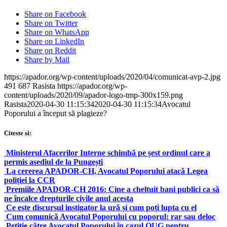
Share on Facebook
Share on Twitter
Share on WhatsApp
Share on LinkedIn
Share on Reddit
Share by Mail
https://apador.org/wp-content/uploads/2020/04/comunicat-avp-2.jpg
491
687
Rasista
https://apador.org/wp-
content/uploads/2020/09/apador-logo-tmp-300x159.png
Rasista
2020-04-30 11:15:34
2020-04-30 11:15:34
Avocatul
Poporului a început să plagieze?
Citeste si:
Ministerul Afacerilor Interne schimbă pe șest ordinul care a
permis asediul de la Pungești
La cererea APADOR-CH, Avocatul Poporului atacă Legea
poliției la CCR
Premiile APADOR-CH 2016: Cine a cheltuit bani publici ca să
ne încalce drepturile civile anul acesta
Ce este discursul instigator la ură și cum poți lupta cu el
Cum comunică Avocatul Poporului cu poporul: rar sau deloc
Petiție către Avocatul Poporului în cazul OUG pentru