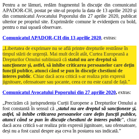
Pentru a ne lămuri, redăm fragmentul în discuţie din comunicatul
APADOR-CH, postat pe site-ul propriu la data de 13 aprilie 2020 şi
din comunicatul Avocatului Poporului din 27 aprilie 2020, publicat
ulterior pe propriul site. Exprimările comune le evidenţiem cu bold,
pentru o mai uşoară observare.
Comunicatul APADOR-CH din 13 aprilie 2020
, extras:
„Libertatea de exprimare nu se află printre drepturile restrânse în
timpul stării de urgență. Mai mult decât atât, Curtea Europeană a
Drepturilor Omului subliniază că
statul nu are dreptul să
sancţioneze şi, astfel, să inhibe criticarea persoanelor care deţin
funcţii publice, atunci când se pun în discuţie chestiuni de
interes public
. Chiar dacă acea critică s-ar realiza prin expresii
jignitoare, ofensatoare sau şocante, ceea ce nu este cazul de față.”
Comunicatul Avocatului Poporului din 27 aprilie 2020
,
extras:
„Precizăm că jurisprudența Curții Europene a Drepturilor Omului a
fost constantă în sensul că „
statul nu are dreptul să sancţioneze şi,
astfel, să inhibe criticarea persoanelor care deţin funcţii publice,
atunci când se pun în discuţie chestiuni de interes public
”, chiar
dacă acea critică s-ar realiza prin expresii jignitoare, sau ofensatoare,
deși nu a fost cazul despre așa ceva în postarea sus indicată.”