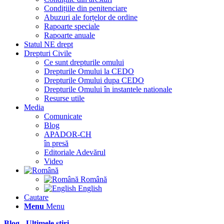
Condițiile din penitenciare
Abuzuri ale forțelor de ordine
Rapoarte speciale
Rapoarte anuale
Statul NE drept
Drepturi Civile
Ce sunt drepturile omului
Drepturile Omului la CEDO
Drepturile Omului dupa CEDO
Drepturile Omului în instantele nationale
Resurse utile
Media
Comunicate
Blog
APADOR-CH
în presă
Editoriale Adevărul
Video
Română
English
Cautare
Menu
Menu
Blog - Ultimele știri