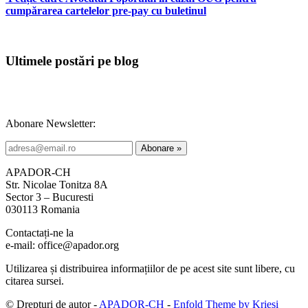
cumpărarea cartelelor pre-pay cu buletinul
Ultimele postări pe blog
Abonare Newsletter:
APADOR-CH
Str. Nicolae Tonitza 8A
Sector 3 – Bucuresti
030113 Romania
Contactați-ne la
e-mail: office@apador.org
Utilizarea și distribuirea informațiilor de pe acest site sunt libere, cu
citarea sursei.
© Drepturi de autor -
APADOR-CH
-
Enfold Theme by Kriesi