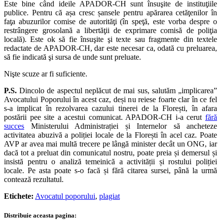
Este bine când ideile APADOR-CH sunt însuşite de instituţiile
publice. Pentru că așa cresc șansele pentru apărarea cetăţenilor în
faţa abuzurilor comise de autorităţi (în speţă, este vorba despre o
restrângere grosolană a libertăţii de exprimare comisă de poliţia
locală). Este ok să fie însuşite şi texte sau fragmente din textele
redactate de APADOR-CH, dar este necesar ca, odată cu preluarea,
să fie indicată şi sursa de unde sunt preluate.
Nişte scuze ar fi suficiente.
P.S.
Dincolo de aspectul neplăcut de mai sus, salutăm „implicarea”
Avocatului Poporului în acest caz, deși nu reiese foarte clar în ce fel
s-a implicat în rezolvarea cazului tinerei de la Florești, în afara
postării pee site a acestui comunicat. APADOR-CH i-a cerut
fără
succes
Ministerului Administrației și Internelor să ancheteze
activitatea abuzivă a poliției locale de la Florești în acel caz. Poate
AVP ar avea mai multă trecere pe lângă minister decât un ONG, iar
dacă tot a preluat din comunicatul nostru, poate preia și demersul și
insistă pentru o analiză temeinică a activității și rostului poliției
locale. Pe asta poate s-o facă și fără citarea sursei, până la urmă
contează rezultatul.
Etichete:
Avocatul poporului
,
plagiat
Distribuie aceasta pagina: