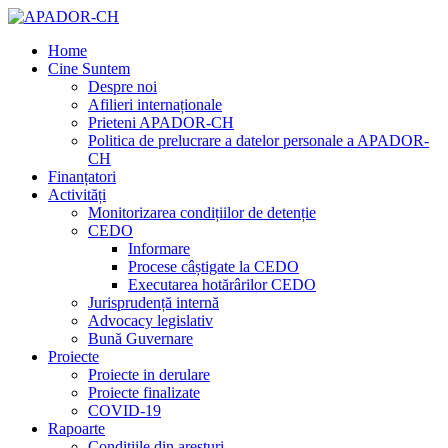
Home
Cine Suntem
Despre noi
Afilieri internaționale
Prieteni APADOR-CH
Politica de prelucrare a datelor personale a APADOR-
CH
Finanțatori
Activități
Monitorizarea condițiilor de detenție
CEDO
Informare
Procese câștigate la CEDO
Executarea hotărârilor CEDO
Jurisprudență internă
Advocacy legislativ
Bună Guvernare
Proiecte
Proiecte in derulare
Proiecte finalizate
COVID-19
Rapoarte
Condițiile din aresturi