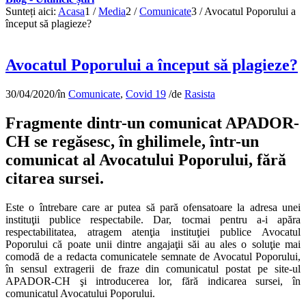
Sunteți aici:
Acasa
1
/
Media
2
/
Comunicate
3
/
Avocatul Poporului a
început să plagieze?
Avocatul Poporului a început să plagieze?
30/04/2020
/
în
Comunicate
,
Covid 19
/
de
Rasista
Fragmente dintr-un comunicat APADOR-
CH se regăsesc, în ghilimele, într-un
comunicat al Avocatului Poporului, fără
citarea sursei.
Este o întrebare care ar putea să pară ofensatoare la adresa unei
instituţii publice respectabile. Dar, tocmai pentru a-i apăra
respectabilitatea, atragem atenţia instituţiei publice Avocatul
Poporului că poate unii dintre angajaţii săi au ales o soluţie mai
comodă de a redacta comunicatele semnate de Avocatul Poporului,
în sensul extragerii de fraze din comunicatul postat pe site-ul
APADOR-CH şi introducerea lor, fără indicarea sursei, în
comunicatul Avocatului Poporului.