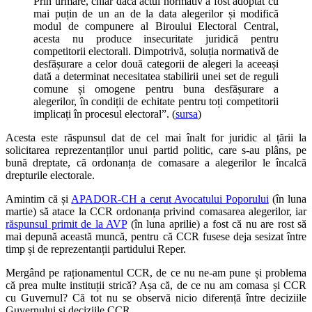
Prin urmare, chiar dacă actul normativ a fost adoptat cu
mai puțin de un an de la data alegerilor și modifică
modul de compunere al Biroului Electoral Central,
acesta nu produce insecuritate juridică pentru
competitorii electorali. Dimpotrivă, soluția normativă de
desfășurare a celor două categorii de alegeri la aceeași
dată a determinat necesitatea stabilirii unei set de reguli
comune și omogene pentru buna desfășurare a
alegerilor, în condiții de echitate pentru toți competitorii
implicați în procesul electoral”. (
sursa
)
Acesta este răspunsul dat de cel mai înalt for juridic al țării la
solicitarea reprezentanților unui partid politic, care s-au plâns, pe
bună dreptate, că ordonanța de comasare a alegerilor le încalcă
drepturile electorale.
Amintim că și
APADOR-CH a cerut Avocatului Poporului
(în luna
martie) să atace la CCR ordonanța privind comasarea alegerilor, iar
răspunsul primit de la AVP
(în luna aprilie) a fost că nu are rost să
mai depună această muncă, pentru că CCR fusese deja sesizat între
timp și de reprezentanții partidului Reper.
Mergând pe raționamentul CCR, de ce nu ne-am pune și problema
că prea multe instituții strică? Așa că, de ce nu am comasa și CCR
cu Guvernul? Că tot nu se observă nicio diferență între deciziile
Guvernului și deciziile CCR…