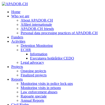
Home
Who we are
About APADOR-CH
Afilieri internaționale
APADOR-CH friends
Personal data processing practices of APADOR-CH
Funders
Activities
Detention Monitoring
ECHR
Information
Executarea hotărârilor CEDO
Legal advocacy
Projects
Ongoing projects
Finalized projects
Reports
Monitoring visits in police lock-ups
Monitoring visits in prisons
Law enforcement abuses
Rapoarte speciale
Annual Reports
Civil Rights