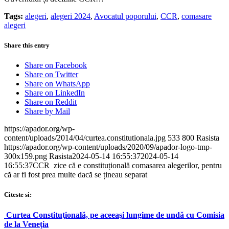
Tags:
alegeri
,
alegeri 2024
,
Avocatul poporului
,
CCR
,
comasare
alegeri
Share this entry
Share on Facebook
Share on Twitter
Share on WhatsApp
Share on LinkedIn
Share on Reddit
Share by Mail
https://apador.org/wp-
content/uploads/2014/04/curtea.constitutionala.jpg
533
800
Rasista
https://apador.org/wp-content/uploads/2020/09/apador-logo-tmp-
300x159.png
Rasista
2024-05-14 16:55:37
2024-05-14
16:55:37
CCR zice că e constituțională comasarea alegerilor, pentru
că ar fi fost prea multe dacă se țineau separat
Citeste si:
Curtea Constituţională, pe aceeaşi lungime de undă cu Comisia
de la Veneţia