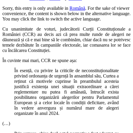
Sorry, this entry is only available in
Română
. For the sake of viewer
convenience, the content is shown below in the alternative language.
You may click the link to switch the active language.
Cu unanimitate de voturi, judecătorii Curții Constituționale a
României (CCR) au decis azi că prea multe runde de alegeri ne
dăunează și că e mai bine să le combinăm, chiar dacă nu se potrivesc
temele dezbătute în campaniile electorale, iar comasarea lor se face
cu încălcarea Constituției.
În cuvinte mai mari, CCR ne spune așa:
În esență, cu privire la criticile de neconstituționalitate
privind ordonanța de urgență în ansamblul său, Curtea a
reținut că motivele cuprinse în preambulul acesteia
justifică existența unei situații extraordinare a cărei
reglementare nu putea fi amânată, întrucât exista
posibilitatea organizării alegerilor pentru Parlamentul
European și a celor locale în condiții deficitare, având
în vedere anvergura și numărul mare de alegeri
organizate în anul 2024.
(…)