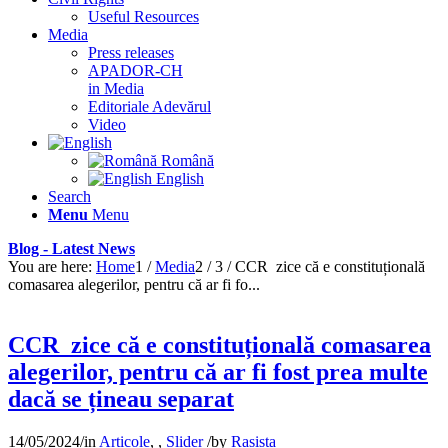
Useful Resources
Media
Press releases
APADOR-CH
in Media
Editoriale Adevărul
Video
Română
English
Search
Menu
Menu
Blog - Latest News
You are here:
Home
1
/
Media
2
/
3
/
CCR zice că e constituțională
comasarea alegerilor, pentru că ar fi fo...
CCR zice că e constituțională comasarea
alegerilor, pentru că ar fi fost prea multe
dacă se țineau separat
14/05/2024
/
in
Articole
,
,
Slider
/
by
Rasista