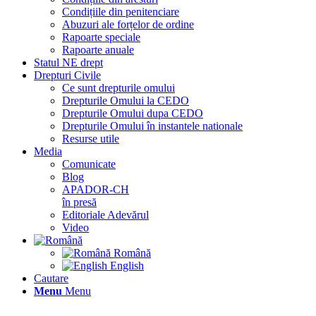
Condițiile din penitenciare
Abuzuri ale forțelor de ordine
Rapoarte speciale
Rapoarte anuale
Statul NE drept
Drepturi Civile
Ce sunt drepturile omului
Drepturile Omului la CEDO
Drepturile Omului dupa CEDO
Drepturile Omului în instantele nationale
Resurse utile
Media
Comunicate
Blog
APADOR-CH
în presă
Editoriale Adevărul
Video
Română
English
Cautare
Menu
Menu