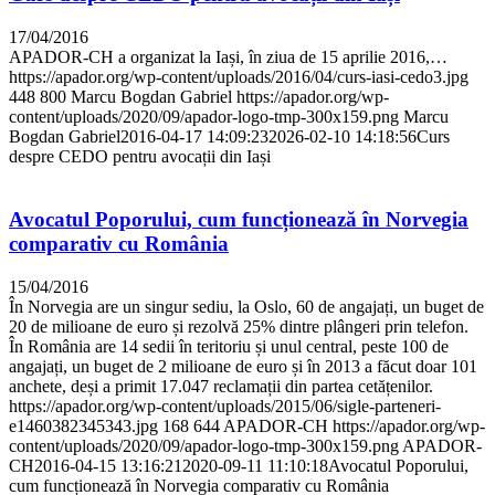
17/04/2016
APADOR-CH a organizat la Iași, în ziua de 15 aprilie 2016,…
https://apador.org/wp-content/uploads/2016/04/curs-iasi-cedo3.jpg
448
800
Marcu Bogdan Gabriel
https://apador.org/wp-
content/uploads/2020/09/apador-logo-tmp-300x159.png
Marcu
Bogdan Gabriel
2016-04-17 14:09:23
2026-02-10 14:18:56
Curs
despre CEDO pentru avocații din Iași
Avocatul Poporului, cum funcționează în Norvegia
comparativ cu România
15/04/2016
În Norvegia are un singur sediu, la Oslo, 60 de angajați, un buget de
20 de milioane de euro și rezolvă 25% dintre plângeri prin telefon.
În România are 14 sedii în teritoriu și unul central, peste 100 de
angajați, un buget de 2 milioane de euro și în 2013 a făcut doar 101
anchete, deși a primit 17.047 reclamații din partea cetățenilor.
https://apador.org/wp-content/uploads/2015/06/sigle-parteneri-
e1460382345343.jpg
168
644
APADOR-CH
https://apador.org/wp-
content/uploads/2020/09/apador-logo-tmp-300x159.png
APADOR-
CH
2016-04-15 13:16:21
2020-09-11 11:10:18
Avocatul Poporului,
cum funcționează în Norvegia comparativ cu România