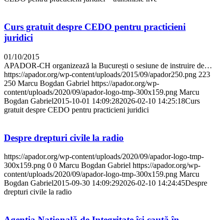
Curs gratuit despre CEDO pentru practicieni
juridici
01/10/2015
APADOR-CH organizează la București o sesiune de instruire de…
https://apador.org/wp-content/uploads/2015/09/apador250.png
223
250
Marcu Bogdan Gabriel
https://apador.org/wp-
content/uploads/2020/09/apador-logo-tmp-300x159.png
Marcu
Bogdan Gabriel
2015-10-01 14:09:28
2026-02-10 14:25:18
Curs
gratuit despre CEDO pentru practicieni juridici
Despre drepturi civile la radio
https://apador.org/wp-content/uploads/2020/09/apador-logo-tmp-
300x159.png
0
0
Marcu Bogdan Gabriel
https://apador.org/wp-
content/uploads/2020/09/apador-logo-tmp-300x159.png
Marcu
Bogdan Gabriel
2015-09-30 14:09:29
2026-02-10 14:24:45
Despre
drepturi civile la radio
Agenția Națională de Integritate își caută în