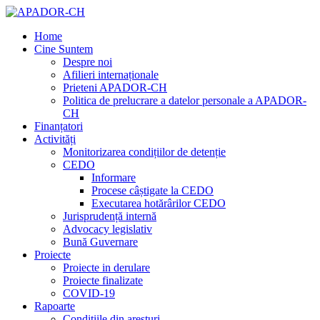
Home
Cine Suntem
Despre noi
Afilieri internaționale
Prieteni APADOR-CH
Politica de prelucrare a datelor personale a APADOR-
CH
Finanțatori
Activități
Monitorizarea condițiilor de detenție
CEDO
Informare
Procese câștigate la CEDO
Executarea hotărârilor CEDO
Jurisprudență internă
Advocacy legislativ
Bună Guvernare
Proiecte
Proiecte in derulare
Proiecte finalizate
COVID-19
Rapoarte
Condițiile din aresturi