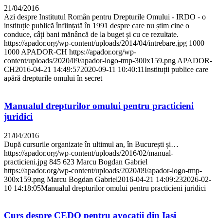
21/04/2016
Azi despre Institutul Român pentru Drepturile Omului - IRDO - o
instituție publică înființată în 1991 despre care nu știm cine o
conduce, câți bani mănâncă de la buget și cu ce rezultate.
https://apador.org/wp-content/uploads/2014/04/intrebare.jpg
1000
1000
APADOR-CH
https://apador.org/wp-
content/uploads/2020/09/apador-logo-tmp-300x159.png
APADOR-
CH
2016-04-21 14:49:57
2020-09-11 10:40:11
Instituții publice care
apără drepturile omului în secret
Manualul drepturilor omului pentru practicieni
juridici
21/04/2016
După cursurile organizate în ultimul an, în București și…
https://apador.org/wp-content/uploads/2016/02/manual-
practicieni.jpg
845
623
Marcu Bogdan Gabriel
https://apador.org/wp-content/uploads/2020/09/apador-logo-tmp-
300x159.png
Marcu Bogdan Gabriel
2016-04-21 14:09:23
2026-02-
10 14:18:05
Manualul drepturilor omului pentru practicieni juridici
Curs despre CEDO pentru avocații din Iași