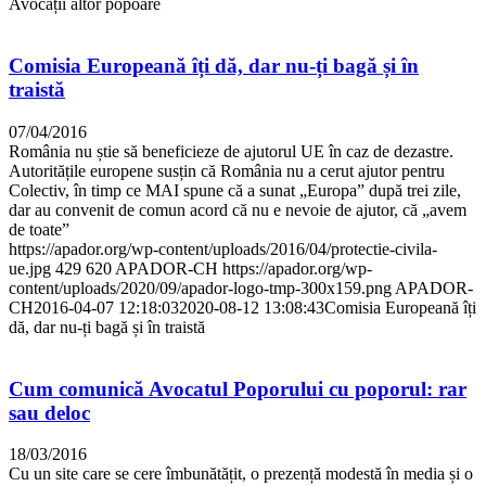
Avocații altor popoare
Comisia Europeană îți dă, dar nu-ți bagă și în
traistă
07/04/2016
România nu știe să beneficieze de ajutorul UE în caz de dezastre.
Autoritățile europene susțin că România nu a cerut ajutor pentru
Colectiv, în timp ce MAI spune că a sunat „Europa” după trei zile,
dar au convenit de comun acord că nu e nevoie de ajutor, că „avem
de toate”
https://apador.org/wp-content/uploads/2016/04/protectie-civila-
ue.jpg
429
620
APADOR-CH
https://apador.org/wp-
content/uploads/2020/09/apador-logo-tmp-300x159.png
APADOR-
CH
2016-04-07 12:18:03
2020-08-12 13:08:43
Comisia Europeană îți
dă, dar nu-ți bagă și în traistă
Cum comunică Avocatul Poporului cu poporul: rar
sau deloc
18/03/2016
Cu un site care se cere îmbunătățit, o prezență modestă în media și o