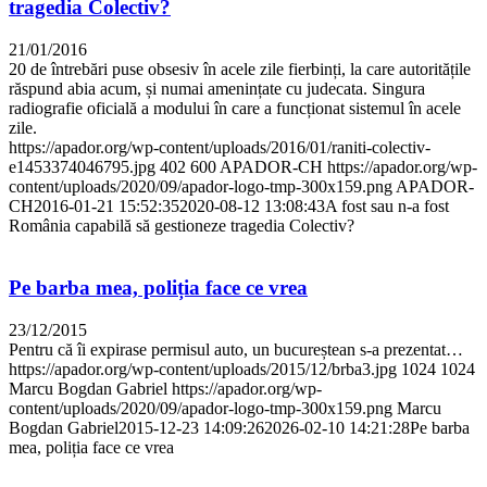
tragedia Colectiv?
21/01/2016
20 de întrebări puse obsesiv în acele zile fierbinți, la care autoritățile
răspund abia acum, și numai amenințate cu judecata. Singura
radiografie oficială a modului în care a funcționat sistemul în acele
zile.
https://apador.org/wp-content/uploads/2016/01/raniti-colectiv-
e1453374046795.jpg
402
600
APADOR-CH
https://apador.org/wp-
content/uploads/2020/09/apador-logo-tmp-300x159.png
APADOR-
CH
2016-01-21 15:52:35
2020-08-12 13:08:43
A fost sau n-a fost
România capabilă să gestioneze tragedia Colectiv?
Pe barba mea, poliția face ce vrea
23/12/2015
Pentru că îi expirase permisul auto, un bucureștean s-a prezentat…
https://apador.org/wp-content/uploads/2015/12/brba3.jpg
1024
1024
Marcu Bogdan Gabriel
https://apador.org/wp-
content/uploads/2020/09/apador-logo-tmp-300x159.png
Marcu
Bogdan Gabriel
2015-12-23 14:09:26
2026-02-10 14:21:28
Pe barba
mea, poliția face ce vrea