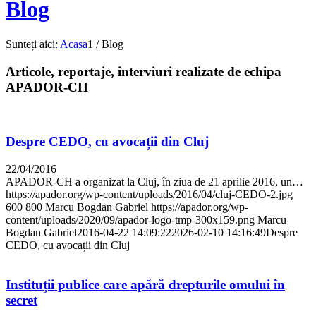
Blog
Sunteți aici:
Acasa
1
/
Blog
Articole, reportaje, interviuri realizate de echipa
APADOR-CH
Despre CEDO, cu avocații din Cluj
22/04/2016
APADOR-CH a organizat la Cluj, în ziua de 21 aprilie 2016, un…
https://apador.org/wp-content/uploads/2016/04/cluj-CEDO-2.jpg
600
800
Marcu Bogdan Gabriel
https://apador.org/wp-
content/uploads/2020/09/apador-logo-tmp-300x159.png
Marcu
Bogdan Gabriel
2016-04-22 14:09:22
2026-02-10 14:16:49
Despre
CEDO, cu avocații din Cluj
Instituții publice care apără drepturile omului în
secret