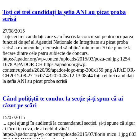
Toți cei trei candidați la șefia ANI au picat proba
scrisă
27/08/2015
Toți cei trei candidați care s-au înscris la concursul pentru ocuparea
funcției de șef al Agenției Naționale de Integritate au picat proba
scrisă a examenului, nereușind să obțină minimum 70 de puncte la
fiecare dintre cele patru subiecte de concurs.
https://apador.org/wp-content/uploads/2015/03/poza-cni.jpg
1254
1678
APADOR-CH
https://apador.org/wp-
content/uploads/2020/09/apador-logo-tmp-300x159.png
APADOR-
CH
2015-08-27 16:07:43
2020-08-12 13:08:44
Toți cei trei candidați
la șefia ANI au picat proba scrisă
Când polițiștii te conduc la secție și-ți spun că ai
căzut pe scări
15/07/2015
... apoi ajungi în audiență la comandantul secției, și-ți spune că sigur
ai făcut tu ceva, de ai ochiul vânăt.
https://apador.org/wp-content/uploads/2015/07/florin-micu-1.jpg
803