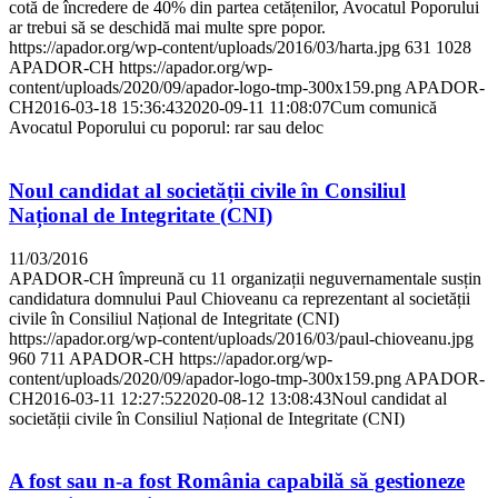
cotă de încredere de 40% din partea cetățenilor, Avocatul Poporului
ar trebui să se deschidă mai multe spre popor.
https://apador.org/wp-content/uploads/2016/03/harta.jpg
631
1028
APADOR-CH
https://apador.org/wp-
content/uploads/2020/09/apador-logo-tmp-300x159.png
APADOR-
CH
2016-03-18 15:36:43
2020-09-11 11:08:07
Cum comunică
Avocatul Poporului cu poporul: rar sau deloc
Noul candidat al societății civile în Consiliul
Național de Integritate (CNI)
11/03/2016
APADOR-CH împreună cu 11 organizații neguvernamentale susțin
candidatura domnului Paul Chioveanu ca reprezentant al societății
civile în Consiliul Național de Integritate (CNI)
https://apador.org/wp-content/uploads/2016/03/paul-chioveanu.jpg
960
711
APADOR-CH
https://apador.org/wp-
content/uploads/2020/09/apador-logo-tmp-300x159.png
APADOR-
CH
2016-03-11 12:27:52
2020-08-12 13:08:43
Noul candidat al
societății civile în Consiliul Național de Integritate (CNI)
A fost sau n-a fost România capabilă să gestioneze