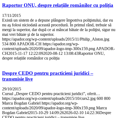
Raportor ONU, despre relațiile românilor cu poliția
17/11/2015
Există un sistem de a depune plângere împotriva poliţistului, dar eu
nu aş folosi niciodată această procedură. În primul rând, trebuie să
mergi la superior, dar după ce ai mâncat bătaie de la poliţist, sigur nu
mai vrei bătaie şi de la superior.
https://apador.org/wp-content/uploads/2015/11/Philip_Alston.jpg
534
800
APADOR-CH
https://apador.org/wp-
content/uploads/2020/09/apador-logo-tmp-300x159.png
APADOR-
CH
2015-11-17 12:22:09
2020-08-12 13:08:43
Raportor ONU,
despre relațiile românilor cu poliția
Despre CEDO pentru practicieni juridici –
transmisie live
29/10/2015
Cursul „Despre CEDO pentru practicieni juridici”, oferit…
https://apador.org/wp-content/uploads/2015/10/curs2.jpg
600
800
Marcu Bogdan Gabriel
https://apador.org/wp-
content/uploads/2020/09/apador-logo-tmp-300x159.png
Marcu
Bogdan Gabriel
2015-10-29 14:09:26
2026-02-10 14:22:36
Despre
CEDO pentru practicieni juridici – transmisie live