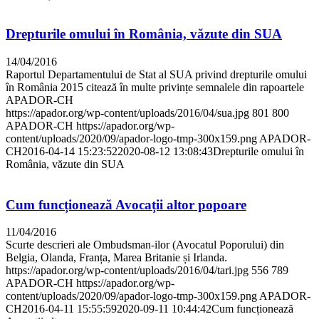
Drepturile omului în România, văzute din SUA
14/04/2016
Raportul Departamentului de Stat al SUA privind drepturile omului
în România 2015 citează în multe privințe semnalele din rapoartele
APADOR-CH
https://apador.org/wp-content/uploads/2016/04/sua.jpg
801
800
APADOR-CH
https://apador.org/wp-
content/uploads/2020/09/apador-logo-tmp-300x159.png
APADOR-
CH
2016-04-14 15:23:52
2020-08-12 13:08:43
Drepturile omului în
România, văzute din SUA
Cum funcționează Avocații altor popoare
11/04/2016
Scurte descrieri ale Ombudsman-ilor (Avocatul Poporului) din
Belgia, Olanda, Franța, Marea Britanie și Irlanda.
https://apador.org/wp-content/uploads/2016/04/tari.jpg
556
789
APADOR-CH
https://apador.org/wp-
content/uploads/2020/09/apador-logo-tmp-300x159.png
APADOR-
CH
2016-04-11 15:55:59
2020-09-11 10:44:42
Cum funcționează