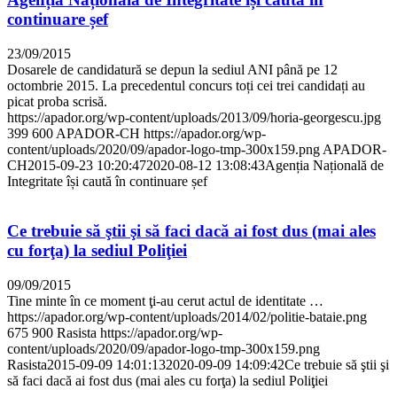
continuare șef
23/09/2015
Dosarele de candidatură se depun la sediul ANI până pe 12
octombrie 2015. La precedentul concurs toți cei trei candidați au
picat proba scrisă.
https://apador.org/wp-content/uploads/2013/09/horia-georgescu.jpg
399
600
APADOR-CH
https://apador.org/wp-
content/uploads/2020/09/apador-logo-tmp-300x159.png
APADOR-
CH
2015-09-23 10:20:47
2020-08-12 13:08:43
Agenția Națională de
Integritate își caută în continuare șef
Ce trebuie să ştii şi să faci dacă ai fost dus (mai ales
cu forţa) la sediul Poliţiei
09/09/2015
Tine minte în ce moment ţi-au cerut actul de identitate …
https://apador.org/wp-content/uploads/2014/02/politie-bataie.png
675
900
Rasista
https://apador.org/wp-
content/uploads/2020/09/apador-logo-tmp-300x159.png
Rasista
2015-09-09 14:01:13
2020-09-09 14:09:42
Ce trebuie să ştii şi
să faci dacă ai fost dus (mai ales cu forţa) la sediul Poliţiei