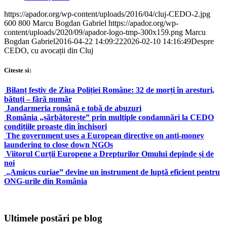
https://apador.org/wp-content/uploads/2016/04/cluj-CEDO-2.jpg
600
800
Marcu Bogdan Gabriel
https://apador.org/wp-
content/uploads/2020/09/apador-logo-tmp-300x159.png
Marcu
Bogdan Gabriel
2016-04-22 14:09:22
2026-02-10 14:16:49
Despre
CEDO, cu avocații din Cluj
Citeste si:
Bilanț festiv de Ziua Poliției Române: 32 de morți în aresturi,
bătuți – fără număr
Jandarmeria română e tobă de abuzuri
România „sărbătorește” prin multiple condamnări la CEDO
condițiile proaste din închisori
The government uses a European directive on anti-money
laundering to close down NGOs
Viitorul Curții Europene a Drepturilor Omului depinde și de
noi
„Amicus curiae” devine un instrument de luptă eficient pentru
ONG-urile din România
Ultimele postări pe blog