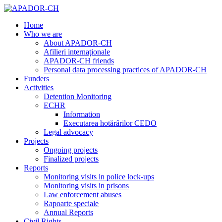
Home
Who we are
About APADOR-CH
Afilieri internaționale
APADOR-CH friends
Personal data processing practices of APADOR-CH
Funders
Activities
Detention Monitoring
ECHR
Information
Executarea hotărârilor CEDO
Legal advocacy
Projects
Ongoing projects
Finalized projects
Reports
Monitoring visits in police lock-ups
Monitoring visits in prisons
Law enforcement abuses
Rapoarte speciale
Annual Reports
Civil Rights