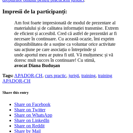
Impresii de la participanți:
Am fost foarte impresionată de modul de prezentare al
materialului și de calitatea informației transmise. Extrem
de eficient și accesibil. Cred că astfel de prezentări ar fi
necesare în continuare. Cu această ocazie, îmi exprim
disponibilitatea de a susține ca voluntar orice activitate
sau acțiune pe care asociația o întreprinde și
unde aportul meu ar putea fi util. Vă mulțumesc și vă
doresc mult succes în continuare! Cu stimă,
avocat Diana Budușan
Tags:
APADOR-CH
,
curs practic
,
juriști
,
training
,
training
APADOR-CH
Share this entry
Share on Facebook
Share on Twitter
Share on WhatsApp
Share on LinkedIn
Share on Reddit
Share by Mail