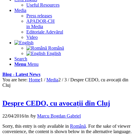
Useful Resources
Media
Press releases
APADOR-CH
in Media
Editoriale Adevărul
Video
Română
English
Search
Menu
Menu
Blog - Latest News
You are here:
Home
1
/
Media
2
/
3
/
Despre CEDO, cu avocații din
Cluj
Despre CEDO, cu avocații din Cluj
22/04/2016
/
in
/
by
Marcu Bogdan Gabriel
Sorry, this entry is only available in
Română
. For the sake of viewer
convenience, the content is shown below in the alternative language.