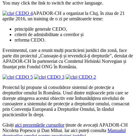
You may click the link to switch the active language.
APADOR-CH a organizat la Cluj, în ziua de 21
aprilie 2016, un training de o zi pe următoarele teme:
principiile generale CEDO,
criterii de admisibilitate a cererilor și
reforma CEDO.
Evenimentul, care a reunit mulți practicieni juridici din zonă, face
parte din proiectul „Cunoaște-ți și revendică-ți drepturile”, derulat de
APADOR-CH în parteneriat cu Comitetul Helsinki Norvegian și
finanțat prin Fondul ONG în România.
Proiectul își propune să consolideze sistemul de protecție a
drepturilor omului în România. Unul dintre mijloacele prin care se
dorește atingerea acestui obiectiv este îmbunătățirea nivelului de
cunoaștere a sistemului de protecție a drepturilor omului, consacrat
prin Convenția Europeană a Drepturilor Omului, în rândul
practicienilor în drept.
Găsiți
aici prezentările cursurilor
ținute de avocații APADOR-CH
Nicoleta Popescu și Dan Mihai. Iar aici puteți consulta
Manualul
drepturilor omului pentru practicieni juridici
.