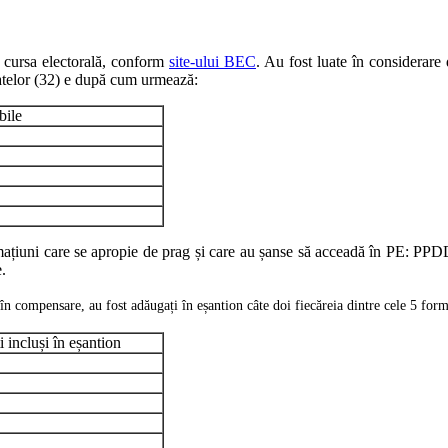
în cursa electorală, conform
site-ului BEC
. Au fost luate în considerare 
datelor (32) e după cum urmează:
bile
mațiuni care se apropie de prag și care au șanse să acceadă în PE: PPDD
.
în compensare, au fost adăugați în eșantion câte doi fiecăreia dintre cele 5 for
i incluși în eșantion