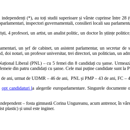
 sau independenți (*), au toți studii superioare și vârste cuprinse într
oparlamentari, inspectori guvernamentali, consilieri locali sau parlamenta
ști, 4 profesori, un artist, un analist politic, un doctor în științe politi
lamentari, un șef de cabinet, un asistent parlamentar, un secretar de s
, doi notari, un profesor universitar, trei directori, un politician, un adm
l Național Liberal (PNL) – cu 5 femei din 8 candidați cu șanse. Urmeaz
e din patru candidați cu șanse. Cele mai puține candidate sunt la PM
– 57 de ani, urmat de UDMR – 46 de ani, PNL și PMP – 43 de ani, FC 
t
opt candidaturi l
a alegerile europarlamentare. Singurele documente of
t independent – fosta gimnastă Corina Ungureanu, acum antrenor, în vârstă
ist plastic) și unul este inginer.