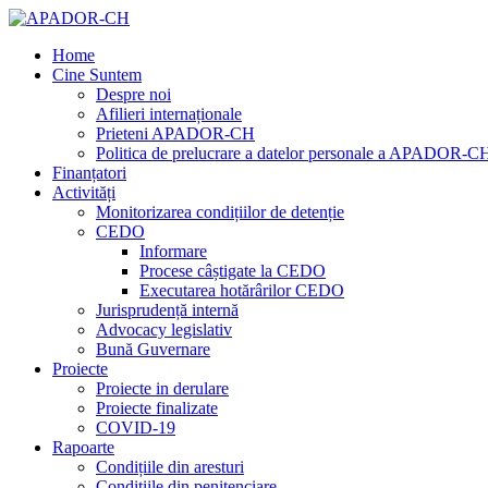
Home
Cine Suntem
Despre noi
Afilieri internaționale
Prieteni APADOR-CH
Politica de prelucrare a datelor personale a APADOR-C
Finanțatori
Activități
Monitorizarea condițiilor de detenție
CEDO
Informare
Procese câștigate la CEDO
Executarea hotărârilor CEDO
Jurisprudență internă
Advocacy legislativ
Bună Guvernare
Proiecte
Proiecte in derulare
Proiecte finalizate
COVID-19
Rapoarte
Condițiile din aresturi
Condițiile din penitenciare