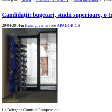
Candidații: bugetari, studii superioare, o 
29/04/2014
/
în
Buna guvernare
/
de
APADOR-CH
La Delegația Comisiei Europene de