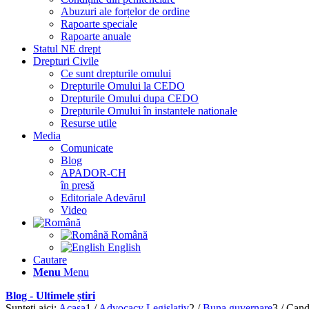
Abuzuri ale forțelor de ordine
Rapoarte speciale
Rapoarte anuale
Statul NE drept
Drepturi Civile
Ce sunt drepturile omului
Drepturile Omului la CEDO
Drepturile Omului dupa CEDO
Drepturile Omului în instantele nationale
Resurse utile
Media
Comunicate
Blog
APADOR-CH
în presă
Editoriale Adevărul
Video
Română
English
Cautare
Menu
Menu
Blog - Ultimele știri
Sunteți aici:
Acasa
1
/
Advocacy Legislativ
2
/
Buna guvernare
3
/
Candi