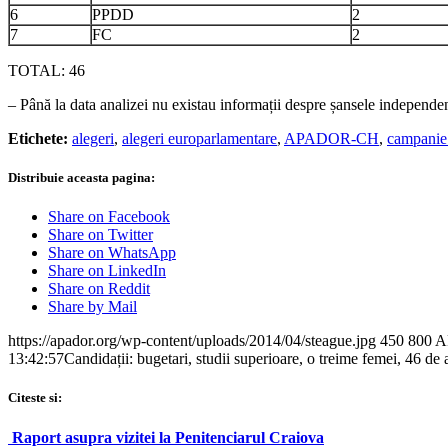
6
PPDD
2
7
FC
2
TOTAL: 46
– Până la data analizei nu existau informații despre șansele independenț
Etichete:
alegeri
,
alegeri europarlamentare
,
APADOR-CH
,
campanie 
Distribuie aceasta pagina:
Share on Facebook
Share on Twitter
Share on WhatsApp
Share on LinkedIn
Share on Reddit
Share by Mail
https://apador.org/wp-content/uploads/2014/04/steague.jpg
450
800
A
13:42:57
Candidații: bugetari, studii superioare, o treime femei, 46 de
Citeste si:
Raport asupra vizitei la Penitenciarul Craiova