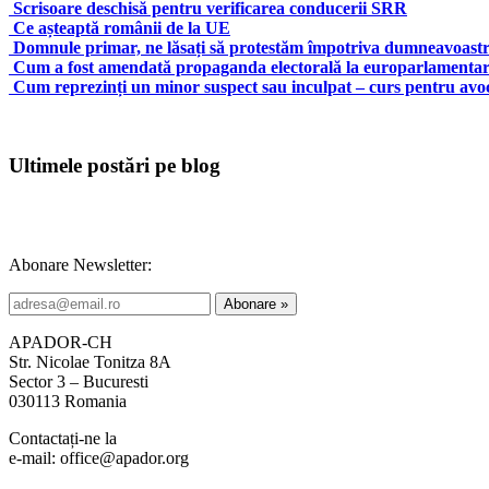
Scrisoare deschisă pentru verificarea conducerii SRR
Ce așteaptă românii de la UE
Domnule primar, ne lăsați să protestăm împotriva dumneavoast
Cum a fost amendată propaganda electorală la europarlamentare
Cum reprezinți un minor suspect sau inculpat – curs pentru avo
Ultimele postări pe blog
Abonare Newsletter:
APADOR-CH
Str. Nicolae Tonitza 8A
Sector 3 – Bucuresti
030113 Romania
Contactați-ne la
e-mail: office@apador.org