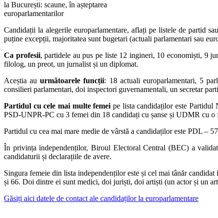
la București: scaune, în așteptarea
europarlamentarilor
Candidații la alegerile europarlamentare, aflați pe listele de partid
puține excepții, majoritatea sunt bugetari (actuali parlamentari sau eur
Ca profesii
, partidele au pus pe liste 12 ingineri, 10 economiști, 9 juri
filolog, un preot, un jurnalist și un diplomat.
Aceștia au
următoarele funcții
: 18 actuali europarlamentari, 5 par
consilieri parlamentari, doi inspectori guvernamentali, un secretar partid
Partidul cu cele mai multe femei
pe lista candidaților este Partidu
PSD-UNPR-PC cu 3 femei din 18 candidați cu șanse și UDMR cu o femei
Partidul cu cea mai mare medie de vârstă a candidaților este PDL 
În privința independenților, Biroul Electoral Central (BEC) a valida
candidaturii și declarațiile de avere.
Singura femeie din lista independenților este și cel mai tânăr candida
și 66. Doi dintre ei sunt medici, doi juriști, doi artiști (un actor și un art
Găsiți aici datele de contact ale candidaților la europarlamentare
_________