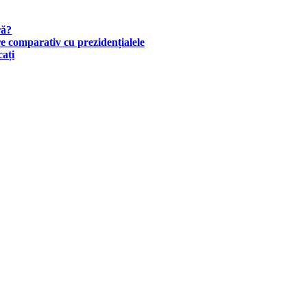
ră?
 comparativ cu prezidențialele
cați