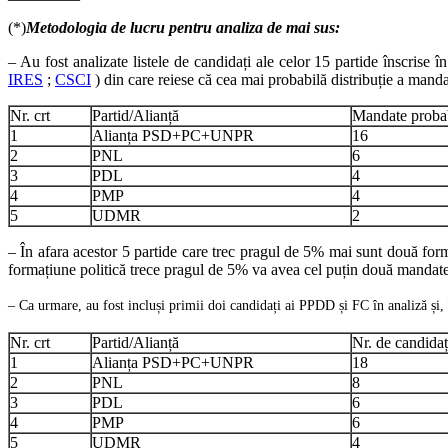
(*)
Metodologia de lucru pentru analiza de mai sus:
– Au fost analizate listele de candidați ale celor 15 partide înscrise 
IRES
;
CSCI
) din care reiese că cea mai probabilă distribuție a man
Nr. crt
Partid/Alianță
Mandate proba
1
Alianța PSD+PC+UNPR
16
2
PNL
6
3
PDL
4
4
PMP
4
5
UDMR
2
– În afara acestor 5 partide care trec pragul de 5% mai sunt două for
formațiune politică trece pragul de 5% va avea cel puțin două mandate
– Ca urmare, au fost incluși primii doi candidați ai PPDD și FC în analiză și, 
Nr. crt
Partid/Alianță
Nr. de candidaț
1
Alianța PSD+PC+UNPR
18
2
PNL
8
3
PDL
6
4
PMP
6
5
UDMR
4