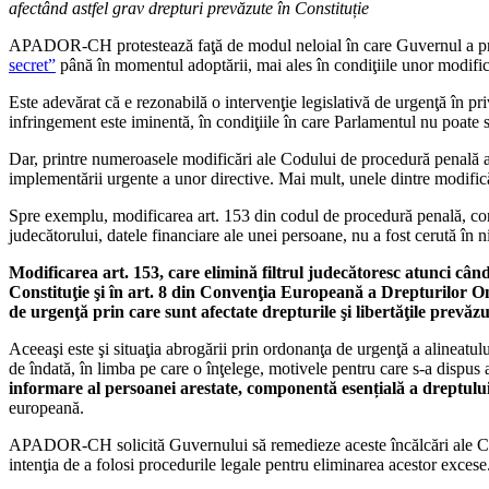
afectând astfel grav drepturi prevăzute în Constituție
APADOR-CH protestează faţă de modul neloial în care Guvernul a proc
secret”
până în momentul adoptării, mai ales în condiţiile unor modifică
Este adevărat că e rezonabilă o intervenţie legislativă de urgenţă în p
infringement este iminentă, în condiţiile în care Parlamentul nu poate sa
Dar, printre numeroasele modificări ale Codului de procedură penală au fo
implementării urgente a unor directive. Mai mult, unele dintre modificăr
Spre exemplu, modificarea art. 153 din codul de procedură penală, constâ
judecătorului, datele financiare ale unei persoane, nu a fost cerută în 
Modificarea art. 153, care elimină filtrul judecătoresc atunci cân
Constituţie şi în art. 8 din Convenţia Europeană a Drepturilor Omu
de urgenţă prin care sunt afectate drepturile şi libertăţile prevăzu
Aceeaşi este şi situaţia abrogării prin ordonanţa de urgenţă a alineatul
de îndată, în limba pe care o înţelege, motivele pentru care s-a dispus
informare al persoanei arestate
, componentă esențială a dreptului
europeană.
APADOR-CH solicită Guvernului să remedieze aceste încălcări ale Consti
intenţia de a folosi procedurile legale pentru eliminarea acestor excese