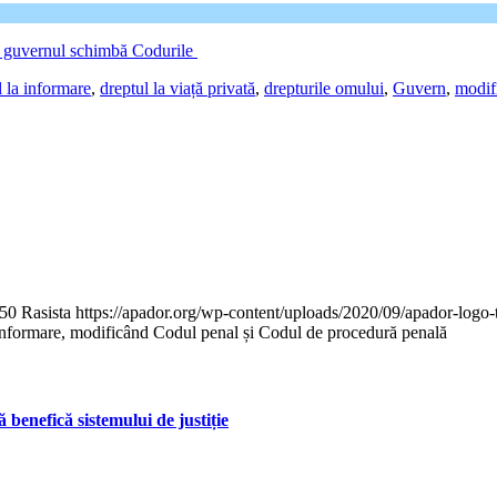
are guvernul schimbă Codurile
l la informare
,
dreptul la viață privată
,
drepturile omului
,
Guvern
,
modif
50
Rasista
https://apador.org/wp-content/uploads/2020/09/apador-log
 la informare, modificând Codul penal și Codul de procedură penală
 benefică sistemului de justiție