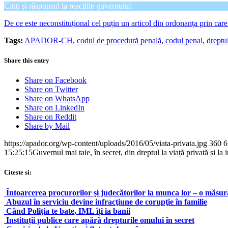
Citiți și răspunsul la reacțiile guvernului:
De ce este neconstituțional cel puțin un articol din ordonanța prin c
Tags:
APADOR-CH
,
codul de procedură penală
,
codul penal
,
dreptu
Share this entry
Share on Facebook
Share on Twitter
Share on WhatsApp
Share on LinkedIn
Share on Reddit
Share by Mail
https://apador.org/wp-content/uploads/2016/05/viata-privata.jpg
360
6
15:25:15
Guvernul mai taie, în secret, din dreptul la viață privată și
Citeste si:
Întoarcerea procurorilor și judecătorilor la munca lor – o măsură
Abuzul în serviciu devine infracţiune de corupţie în familie
Când Poliția te bate, IML îți ia banii
Instituții publice care apără drepturile omului în secret