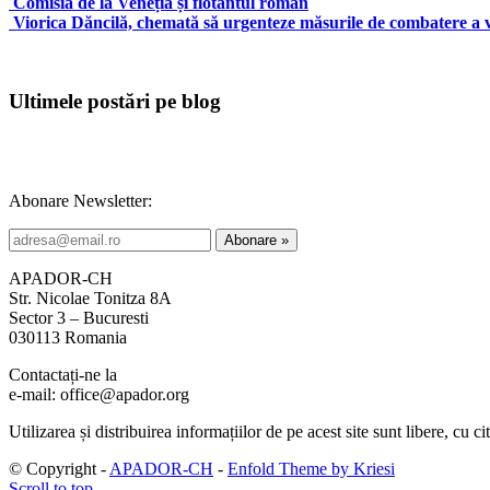
Comisia de la Veneția și flotantul român
Viorica Dăncilă, chemată să urgenteze măsurile de combatere a v
Ultimele postări pe blog
Abonare Newsletter:
APADOR-CH
Str. Nicolae Tonitza 8A
Sector 3 – Bucuresti
030113 Romania
Contactați-ne la
e-mail: office@apador.org
Utilizarea și distribuirea informațiilor de pe acest site sunt libere, cu ci
© Copyright -
APADOR-CH
-
Enfold Theme by Kriesi
Scroll to top