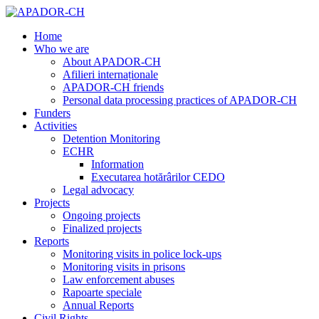
Home
Who we are
About APADOR-CH
Afilieri internaționale
APADOR-CH friends
Personal data processing practices of APADOR-CH
Funders
Activities
Detention Monitoring
ECHR
Information
Executarea hotărârilor CEDO
Legal advocacy
Projects
Ongoing projects
Finalized projects
Reports
Monitoring visits in police lock-ups
Monitoring visits in prisons
Law enforcement abuses
Rapoarte speciale
Annual Reports
Civil Rights