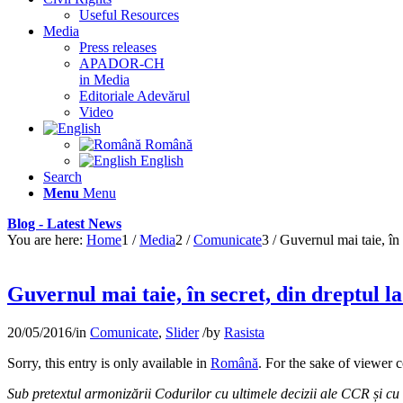
Useful Resources
Media
Press releases
APADOR-CH
in Media
Editoriale Adevărul
Video
Română
English
Search
Menu
Menu
Blog - Latest News
You are here:
Home
1
/
Media
2
/
Comunicate
3
/
Guvernul mai taie, în s
Guvernul mai taie, în secret, din dreptul 
20/05/2016
/
in
Comunicate
,
Slider
/
by
Rasista
Sorry, this entry is only available in
Română
. For the sake of viewer 
Sub pretextul armonizării Codurilor cu ultimele decizii ale CCR și cu