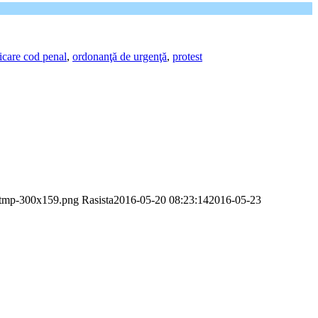
icare cod penal
,
ordonanţă de urgenţă
,
protest
o-tmp-300x159.png
Rasista
2016-05-20 08:23:14
2016-05-23