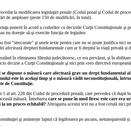
edat la modificarea legislaţiei penale (Codul penal şi Codul de proce
ri de amploare (peste 150 de modificări, în total).
rivinţa punerii în acord a codurilor cu deciziile Curţii Constituţionale 
u nu doreşte să-şi exercite funcţia de legiuitor.
st “strecurate” şi unele texte pentru care nu se poate justifica nici nece
i afectează drepturi fundamentale cum ar fi dreptul la viață privată și d
nd în eliminarea filtrului judecătoresc, ce era prevăzut, şi în abilitarea
nicio decizie a Curţii Constituţionale şi nici prin vreo directivă european
d se dispune o măsură care afectează grav un drept fundamental al o
lui este în acelaşi timp şi o măsură vădit neconstituţională, întruc
te de Constituţie.
ui 1 al art. 228 din Codul de procedură penală, care prevedea că după lua
 această măsură. Întrebarea
care se pune în mod firesc este care era u
 la un proces echitabil?
Abrogarea acestui text nu a fost cerută nici pri
tuţiei şi amintește faptul că legiferarea pe ascuns, netransparentă și 
.