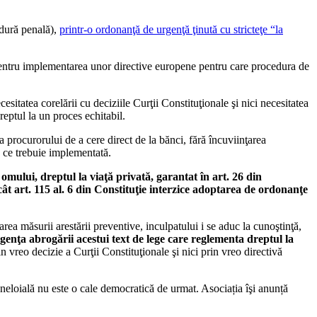
dură penală),
printr-o ordonanţă de urgenţă ţinută cu stricteţe “la
şi pentru implementarea unor directive europene pentru care procedura de
sitatea corelării cu deciziile Curţii Constituţionale şi nici necesitatea
reptul la un proces echitabil.
 procurorului de a cere direct de la bănci, fără încuviinţarea
ă ce trebuie implementată.
mului, dreptul la viaţă privată, garantat în art. 26 din
ât art. 115 al. 6 din Constituţie interzice adoptarea de ordonanţe
rea măsurii arestării preventive, inculpatului i se aduc la cunoştinţă,
rgenţa abrogării acestui text de lege care reglementa dreptul la
n vreo decizie a Curţii Constituţionale şi nici prin vreo directivă
neloială nu este o cale democratică de urmat. Asociația îşi anunță