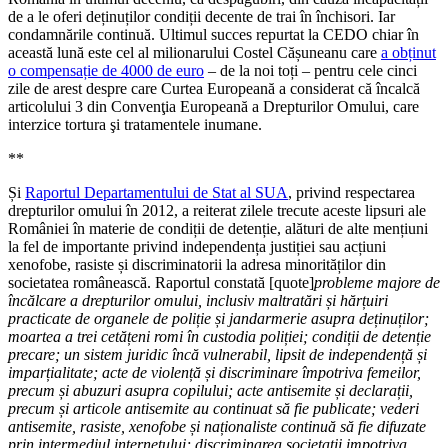
de a le oferi deținuților condiții decente de trai în închisori. Iar
condamnările continuă. Ultimul succes repurtat la CEDO chiar în
această lună este cel al milionarului Costel Cășuneanu care
a obținut
o compensație de 4000 de euro
– de la noi toți – pentru cele cinci
zile de arest despre care Curtea Europeană a considerat că încalcă
articolului 3 din Convenţia Europeană a Drepturilor Omului, care
interzice tortura şi tratamentele inumane.
**
Și
Raportul Departamentului de Stat al SUA
, privind respectarea
drepturilor omului în 2012, a reiterat zilele trecute aceste lipsuri ale
României în materie de condiții de detenție, alături de alte mențiuni
la fel de importante privind independența justiției sau acțiuni
xenofobe, rasiste și discriminatorii la adresa minorităților din
societatea românească. Raportul constată [quote]
probleme majore de
încălcare a drepturilor omului, inclusiv maltratări
și hăr
țuiri
practicate de organele de poli
ție
și jandarmerie asupra de
ținu
ților;
moartea a trei cetă
țeni romi în custodia poli
ției; condi
ții de deten
ție
precare; un sistem juridic încă vulnerabil, lipsit de independen
ță
și
impar
țialitate; acte de violen
ță
și discriminare împotriva femeilor,
precum
și abuzuri asupra copilului; acte antisemite
și declara
ții,
precum
și articole antisemite au continuat să fie publicate; vederi
antisemite, rasiste, xenofobe
și na
ționaliste continuă să fie difuzate
prin intermediul internetului; discriminarea societatii impotriva