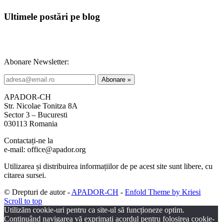
Ultimele postări pe blog
Abonare Newsletter:
APADOR-CH
Str. Nicolae Tonitza 8A
Sector 3 – Bucuresti
030113 Romania
Contactați-ne la
e-mail: office@apador.org
Utilizarea și distribuirea informațiilor de pe acest site sunt libere, cu
citarea sursei.
© Drepturi de autor -
APADOR-CH
-
Enfold Theme by Kriesi
Scroll to top
Utilizăm cookie-uri pentru ca site-ul să funcționeze optim.
Continuând navigarea vă exprimați acordul pentru folosirea cookie-