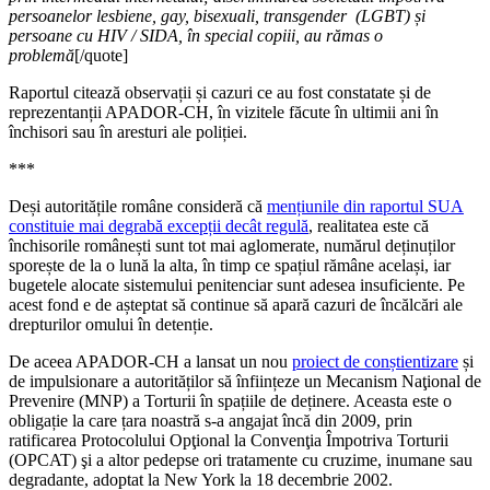
persoanelor lesbiene, gay, bisexuali, transgender (LGBT)
și
persoane cu HIV / SIDA, în special copiii, au rămas o
problemă
[/quote]
Raportul citează observații și cazuri ce au fost constatate și de
reprezentanții APADOR-CH, în vizitele făcute în ultimii ani în
închisori sau în aresturi ale poliției.
***
Deși autoritățile române consideră că
mențiunile din raportul SUA
constituie mai degrabă excepții decât regulă
, realitatea este că
închisorile românești sunt tot mai aglomerate, numărul deținuților
sporește de la o lună la alta, în timp ce spațiul rămâne același, iar
bugetele alocate sistemului penitenciar sunt adesea insuficiente. Pe
acest fond e de așteptat să continue să apară cazuri de încălcări ale
drepturilor omului în detenție.
De aceea APADOR-CH a lansat un nou
proiect de conștientizare
și
de impulsionare a autorităților să înființeze un Mecanism Naţional de
Prevenire (MNP) a Torturii în spațiile de deținere. Aceasta este o
obligație la care țara noastră s-a angajat încă din 2009, prin
ratificarea Protocolului Opţional la Convenţia Împotriva Torturii
(OPCAT) şi a altor pedepse ori tratamente cu cruzime, inumane sau
degradante, adoptat la New York la 18 decembrie 2002.