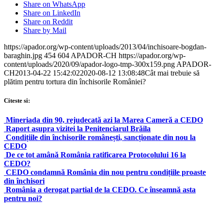
Share on WhatsApp
Share on LinkedIn
Share on Reddit
Share by Mail
https://apador.org/wp-content/uploads/2013/04/inchisoare-bogdan-
baraghin.jpg
454
604
APADOR-CH
https://apador.org/wp-
content/uploads/2020/09/apador-logo-tmp-300x159.png
APADOR-
CH
2013-04-22 15:42:02
2020-08-12 13:08:48
Cât mai trebuie să
plătim pentru tortura din închisorile României?
Citeste si:
Mineriada din 90, rejudecată azi la Marea Cameră a CEDO
Raport asupra vizitei la Penitenciarul Brăila
Condițiile din închisorile românești, sancționate din nou la
CEDO
De ce tot amână România ratificarea Protocolului 16 la
CEDO?
CEDO condamnă România din nou pentru condițiile proaste
din închisori
România a derogat partial de la CEDO. Ce înseamnă asta
pentru noi?