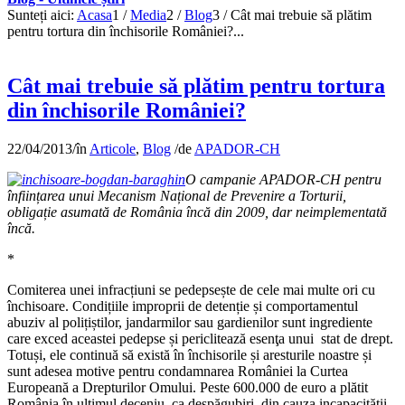
Sunteți aici:
Acasa
1
/
Media
2
/
Blog
3
/
Cât mai trebuie să plătim
pentru tortura din închisorile României?...
Cât mai trebuie să plătim pentru tortura
din închisorile României?
22/04/2013
/
în
Articole
,
Blog
/
de
APADOR-CH
O campanie APADOR-CH pentru
înfiin
țarea unui Mecanism Na
țional de Prevenire a Torturii,
obliga
ție asumată de România încă din 2009, dar neimplementată
încă.
*
Comiterea unei infracțiuni se pedepsește de cele mai multe ori cu
închisoare. Condițiile improprii de detenție și comportamentul
abuziv al polițiștilor, jandarmilor sau gardienilor sunt ingrediente
care exced aceastei pedepse și periclitează esenţa unui stat de drept.
Totuși, ele continuă să există în închisorile și aresturile noastre și
sunt adesea motive pentru condamnarea României la Curtea
Europeană a Drepturilor Omului. Peste 600.000 de euro a plătit
România în ultimul deceniu, ca despăgubiri, din cauza incapacității