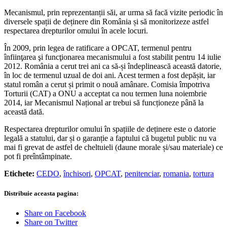
Mecanismul, prin reprezentanții săi, ar urma să facă vizite periodic în
diversele spații de deținere din România și să monitorizeze astfel
respectarea drepturilor omului în acele locuri.
În 2009, prin legea de ratificare a OPCAT, termenul pentru
înfiinţarea şi funcţionarea mecanismului a fost stabilit pentru 14 iulie
2012. România a cerut trei ani ca să-și îndeplinească această datorie,
în loc de termenul uzual de doi ani. Acest termen a fost depășit, iar
statul român a cerut și primit o nouă amânare. Comisia împotriva
Torturii (CAT) a ONU a acceptat ca nou termen luna noiembrie
2014, iar Mecanismul Național ar trebui să funcționeze până la
această dată.
Respectarea drepturilor omului în spațiile de deținere este o datorie
legală a statului, dar și o garanție a faptului că bugetul public nu va
mai fi grevat de astfel de cheltuieli (daune morale și/sau materiale) ce
pot fi preîntâmpinate.
Etichete:
CEDO
,
închisori
,
OPCAT
,
penitenciar
,
romania
,
tortura
Distribuie aceasta pagina:
Share on Facebook
Share on Twitter