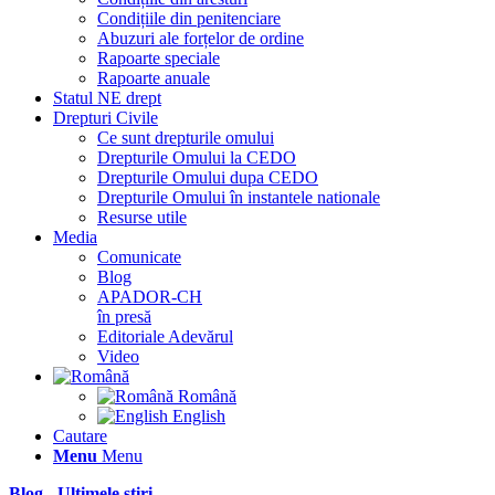
Condițiile din penitenciare
Abuzuri ale forțelor de ordine
Rapoarte speciale
Rapoarte anuale
Statul NE drept
Drepturi Civile
Ce sunt drepturile omului
Drepturile Omului la CEDO
Drepturile Omului dupa CEDO
Drepturile Omului în instantele nationale
Resurse utile
Media
Comunicate
Blog
APADOR-CH
în presă
Editoriale Adevărul
Video
Română
English
Cautare
Menu
Menu
Blog - Ultimele știri