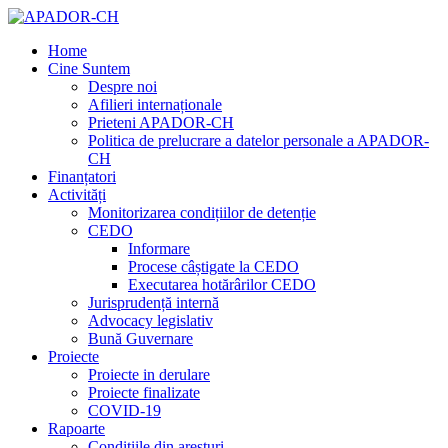
Home
Cine Suntem
Despre noi
Afilieri internaționale
Prieteni APADOR-CH
Politica de prelucrare a datelor personale a APADOR-
CH
Finanțatori
Activități
Monitorizarea condițiilor de detenție
CEDO
Informare
Procese câștigate la CEDO
Executarea hotărârilor CEDO
Jurisprudență internă
Advocacy legislativ
Bună Guvernare
Proiecte
Proiecte in derulare
Proiecte finalizate
COVID-19
Rapoarte
Condițiile din aresturi