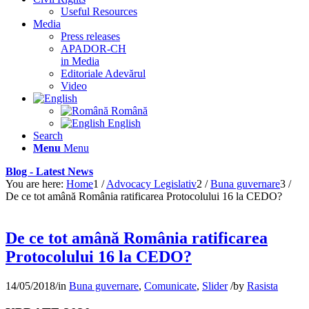
Useful Resources
Media
Press releases
APADOR-CH
in Media
Editoriale Adevărul
Video
Română
English
Search
Menu
Menu
Blog - Latest News
You are here:
Home
1
/
Advocacy Legislativ
2
/
Buna guvernare
3
/
De ce tot amână România ratificarea Protocolului 16 la CEDO?
De ce tot amână România ratificarea
Protocolului 16 la CEDO?
14/05/2018
/
in
Buna guvernare
,
Comunicate
,
Slider
/
by
Rasista