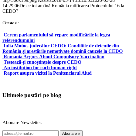
tmp-300x159.png
Rasista
2018-05-14 23:20:55
2020-05-28
14:29:06
De ce tot amână România ratificarea Protocolului 16 la
CEDO?
Citeste si:
Cerem parlamentului să repare modificările la legea
referendumului
Iulia Motoc, judecător CEDO: Condițiile de detenție din
România și arestările nemotivate domină cauzele la CEDO
Romania Argues About Compulsory Vaccination
Testează-ți cunoștințele despre CEDO
An institution for each human right
Raport asupra vizitei la Penitenciarul Aiud
Ultimele postări pe blog
Abonare Newsletter: