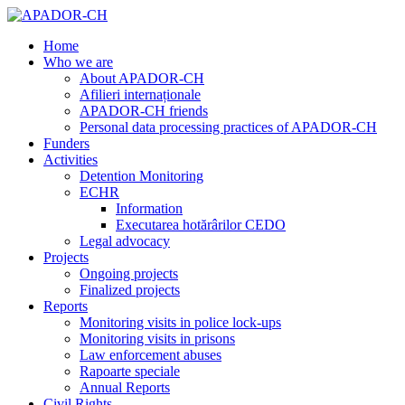
Home
Who we are
About APADOR-CH
Afilieri internaționale
APADOR-CH friends
Personal data processing practices of APADOR-CH
Funders
Activities
Detention Monitoring
ECHR
Information
Executarea hotărârilor CEDO
Legal advocacy
Projects
Ongoing projects
Finalized projects
Reports
Monitoring visits in police lock-ups
Monitoring visits in prisons
Law enforcement abuses
Rapoarte speciale
Annual Reports
Civil Rights