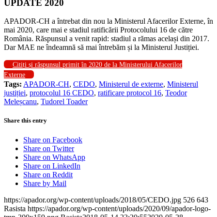
UPDATE 2020
APADOR-CH a întrebat din nou la Ministerul Afacerilor Externe, în
mai 2020, care mai e stadiul ratificării Protocolului 16 de către
România. Răspunsul a venit rapid: stadiul a rămas același din 2017.
Dar MAE ne îndeamnă să mai întrebăm și la Ministerul Justiției.
Citiți și răspunsul primit în 2020 de la Ministerului Afacerilor
Externe
Tags:
APADOR-CH
,
CEDO
,
Ministerul de externe
,
Ministerul
justiției
,
protocolul 16 CEDO
,
ratificare protocol 16
,
Teodor
Meleșcanu
,
Tudorel Toader
Share this entry
Share on Facebook
Share on Twitter
Share on WhatsApp
Share on LinkedIn
Share on Reddit
Share by Mail
https://apador.org/wp-content/uploads/2018/05/CEDO.jpg
526
643
Rasista
https://apador.org/wp-content/uploads/2020/09/apador-logo-