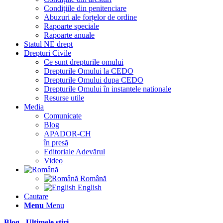
Condițiile din penitenciare
Abuzuri ale forțelor de ordine
Rapoarte speciale
Rapoarte anuale
Statul NE drept
Drepturi Civile
Ce sunt drepturile omului
Drepturile Omului la CEDO
Drepturile Omului dupa CEDO
Drepturile Omului în instantele nationale
Resurse utile
Media
Comunicate
Blog
APADOR-CH
în presă
Editoriale Adevărul
Video
Română
English
Cautare
Menu
Menu
Blog - Ultimele știri