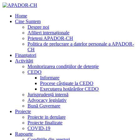
Home
Cine Suntem
Despre noi
Afilieri internaționale
Prieteni APADOR-CH
Politica de prelucrare a datelor personale a APADOR-
CH
Finanțatori
Activități
Monitorizarea condițiilor de detenție
CEDO
Informare
Procese câștigate la CEDO
Executarea hotărârilor CEDO
Jurisprudență internă
Advocacy legislativ
Bună Guvernare
Proiecte
Proiecte in derulare
Proiecte finalizate
COVID-19
Rapoarte
Condițiile din aresturi