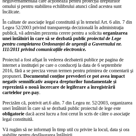
neguvernamentală care acționează pentru protecția drepturilor
omului și pentru stabilirea echilibrului atunci când acestea sunt
încălcate.
În calitate de asociaţie legal constituită şi în temeiul Art. 6 alin. 7 din
Legea 52/2003 privind transparenţa decizională în administraţia
publică, vă adresăm prezenta cerere pentru a solicita
organizarea
unei întâlniri în care să se dezbată public
proiectul de Lege
pentru completarea Ordonanței de urgență a Guvernului nr.
111/2011 privind comunicațiile electronice.
Proiectul a fost afişat în vederea dezbaterii publice pe pagina de
internet a instituţiei pe care o conduceţi la data de 6 septembrie
2016, fără a se preciza vreun termen pentru primirea de comentarii şi
propuneri.
Documentul conține prevederi ce pot avea impact
negativ semnificativ asupra drepturilor fundamentale și
reprezintă o nouă încercare de legiferare a înregistrării
cartelelor pre-pay
.
Precizăm că, potrivit art.6 alin. 7 din Legea nr. 52/2003, organizarea
unei întâlniri în care să se dezbată public proiectul de lege este
obligatorie
dacă acest lucru a fost cerut în scris de către o asociaţie
legal constituită.
Vă rugăm să ne informați în timp util cu privire la locul, data și ora
stabilite pentru desfășurarea întâlnirii.