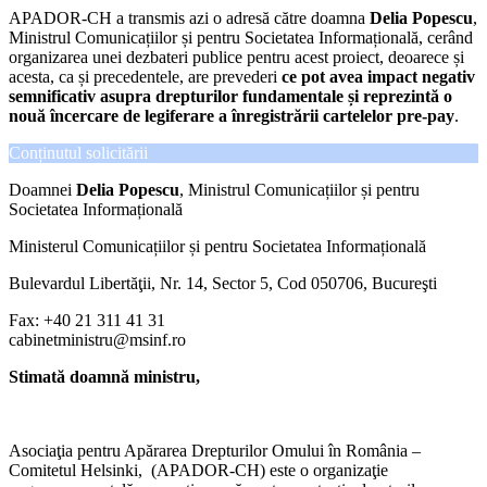
APADOR-CH a transmis azi o adresă către doamna
Delia Popescu
,
Ministrul Comunicațiilor și pentru Societatea Informațională, cerând
organizarea unei dezbateri publice pentru acest proiect, deoarece și
acesta, ca și precedentele, are prevederi
ce pot avea impact negativ
semnificativ asupra drepturilor fundamentale și reprezintă o
nouă încercare de legiferare a înregistrării cartelelor pre-pay
.
Conținutul solicitării
Doamnei
Delia Popescu
, Ministrul Comunicațiilor și pentru
Societatea Informațională
Ministerul Comunicațiilor și pentru Societatea Informațională
Bulevardul Libertăţii, Nr. 14, Sector 5, Cod 050706, Bucureşti
Fax: +40 21 311 41 31
cabinetministru@msinf.ro
Stimată doamnă ministru,
Asociaţia pentru Apărarea Drepturilor Omului în România –
Comitetul Helsinki, (APADOR-CH) este o organizaţie