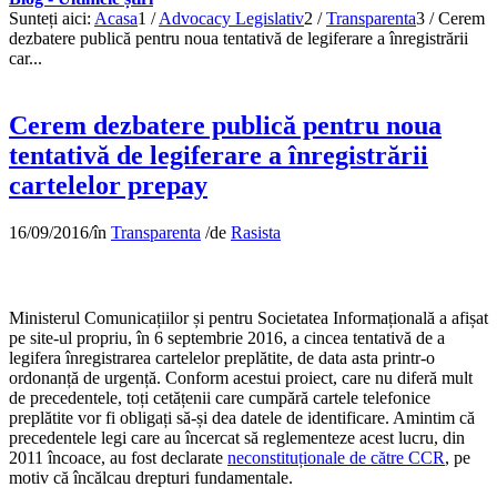
Sunteți aici:
Acasa
1
/
Advocacy Legislativ
2
/
Transparenta
3
/
Cerem
dezbatere publică pentru noua tentativă de legiferare a înregistrării
car...
Cerem dezbatere publică pentru noua
tentativă de legiferare a înregistrării
cartelelor prepay
16/09/2016
/
în
Transparenta
/
de
Rasista
Ministerul Comunicațiilor și pentru Societatea Informațională a afișat
pe site-ul propriu, în 6 septembrie 2016, a cincea tentativă de a
legifera înregistrarea cartelelor preplătite, de data asta printr-o
ordonanță de urgență. Conform acestui proiect, care nu diferă mult
de precedentele, toți cetățenii care cumpără cartele telefonice
preplătite vor fi obligați să-și dea datele de identificare. Amintim că
precedentele legi care au încercat să reglementeze acest lucru, din
2011 încoace, au fost declarate
neconstituționale de către CCR
, pe
motiv că încălcau drepturi fundamentale.