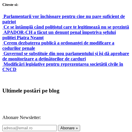
Citeste si:
Parlamentarii vor închisoare pentru cine nu pare suficient de
patriot
Ce se întâmplă când polițistul care te legitimează nu se prezintă
APADOR-CH a făcut un denunț penal împotriva șefului
poliției Piatra Neamț
Cerem dezbaterea publică a ordonanței de modificare a
codurilor penale
Guvernul se substituie din nou parlamentului și își dă aprobare
de monitorizare a deținătorilor de carduri
Modificări legislative pentru reprezentarea societății civile în
CNCD
Ultimele postări pe blog
Abonare Newsletter: