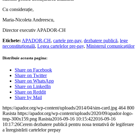
Cu considerație,
Maria-Nicoleta Andreescu,
Director executiv APADOR-CH
Etichete:
APADOR-CH
,
cartele pre-pay
,
dezbatere publică
,
lege
neconstituțională
,
Legea cartelelor pre-pay
,
Ministerul comunicațiilor
Distribuie aceasta pagina:
Share on Facebook
Share on Twitter
Share on WhatsApp
Share on LinkedIn
Share on Reddit
Share by Mail
https://apador.org/wp-content/uploads/2014/04/sim-card.jpg
464
800
Rasista
https://apador.org/wp-content/uploads/2020/09/apador-logo-
tmp-300x159.png
Rasista
2016-09-16 10:15:42
2016-09-16
10:17:26
Cerem dezbatere publică pentru noua tentativă de legiferare
a înregistrării cartelelor prepay