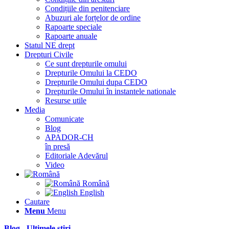
Condițiile din penitenciare
Abuzuri ale forțelor de ordine
Rapoarte speciale
Rapoarte anuale
Statul NE drept
Drepturi Civile
Ce sunt drepturile omului
Drepturile Omului la CEDO
Drepturile Omului dupa CEDO
Drepturile Omului în instantele nationale
Resurse utile
Media
Comunicate
Blog
APADOR-CH
în presă
Editoriale Adevărul
Video
Română
English
Cautare
Menu
Menu
Blog - Ultimele știri