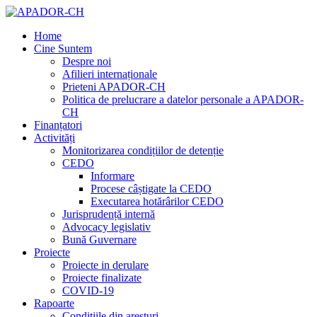
Home
Cine Suntem
Despre noi
Afilieri internaționale
Prieteni APADOR-CH
Politica de prelucrare a datelor personale a APADOR-
CH
Finanțatori
Activități
Monitorizarea condițiilor de detenție
CEDO
Informare
Procese câștigate la CEDO
Executarea hotărârilor CEDO
Jurisprudență internă
Advocacy legislativ
Bună Guvernare
Proiecte
Proiecte in derulare
Proiecte finalizate
COVID-19
Rapoarte
Condițiile din aresturi