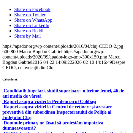
Share on Facebook
Share on Twitter
Share on WhatsApp
Share on LinkedIn
Share on Reddit
Share by Mail
https://apador.org/wp-content/uploads/2016/04/cluj-CEDO-2.jpg
600
800
Marcu Bogdan Gabriel
https://apador.org/wp-
content/uploads/2020/09/apador-logo-tmp-300x159.png
Marcu
Bogdan Gabriel
2016-04-22 14:09:22
2026-02-10 14:16:49
Despre
CEDO, cu avocații din Cluj
Citeste si:
Candidații: bugetari, studii superioare, o treime femei, 46 de
ani media de vârstă
Raport asupra vizitei la Penitenciarul Colibași
Raport asupra vizitei la Centrul de reţinere şi arestare
preventivă din subordinea Inspectoratului de Poliţie al
Judeţului Cluj
Domnule primar, ne lăsați să protestăm împotriva
dumneavoastră?