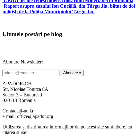
CEDO decide redeschiderea dosarului Mineriadei în România
Raport asupra cazului Ion Cucăilă, din Târgu Jiu, bătut de doi
polițiști de la Poliția Municipiului Târgu Jiu.
Ultimele postări pe blog
Abonare Newsletter:
APADOR-CH
Str. Nicolae Tonitza 8A
Sector 3 – Bucuresti
030113 Romania
Contactați-ne la
e-mail: office@apador.org
Utilizarea și distribuirea informațiilor de pe acest site sunt libere, cu
citarea sursei.