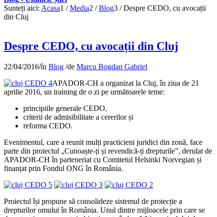
Sunteți aici:
Acasa
1
/
Media
2
/
Blog
3
/
Despre CEDO, cu avocații
din Cluj
Despre CEDO, cu avocații din Cluj
22/04/2016
/
în
Blog
/
de
Marcu Bogdan Gabriel
APADOR-CH a organizat la Cluj, în ziua de 21
aprilie 2016, un training de o zi pe următoarele teme:
principiile generale CEDO,
criterii de admisibilitate a cererilor și
reforma CEDO.
Evenimentul, care a reunit mulți practicieni juridici din zonă, face
parte din proiectul „Cunoaște-ți și revendică-ți drepturile”, derulat de
APADOR-CH în parteneriat cu Comitetul Helsinki Norvegian și
finanțat prin Fondul ONG în România.
Proiectul își propune să consolideze sistemul de protecție a
drepturilor omului în România. Unul dintre mijloacele prin care se