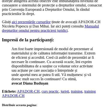
dorește atingerea acestui obiectiv este îmbunătățirea nivelului de
cunoaștere a sistemului de protecție a drepturilor omului, consacrat
prin Convenția Europeană a Drepturilor Omului, în rândul
practicienilor în drept.
Găsiți
aici prezentările cursurilor
ținute de avocații APADOR-CH
Nicoleta Popescu și Dan Mihai. Iar aici puteți consulta
Manualul
drepturilor omului pentru practicieni juridici
.
Impresii de la participanți:
Am fost foarte impresionată de modul de prezentare al
materialului și de calitatea informației transmise. Extrem
de eficient și accesibil. Cred că astfel de prezentări ar fi
necesare în continuare. Cu această ocazie, îmi exprim
disponibilitatea de a susține ca voluntar orice activitate
sau acțiune pe care asociația o întreprinde și
unde aportul meu ar putea fi util. Vă mulțumesc și vă
doresc mult succes în continuare! Cu stimă,
avocat Diana Budușan
Etichete:
APADOR-CH
,
curs practic
,
juriști
,
training
,
training
APADOR-CH
Distribuie aceasta pagina: