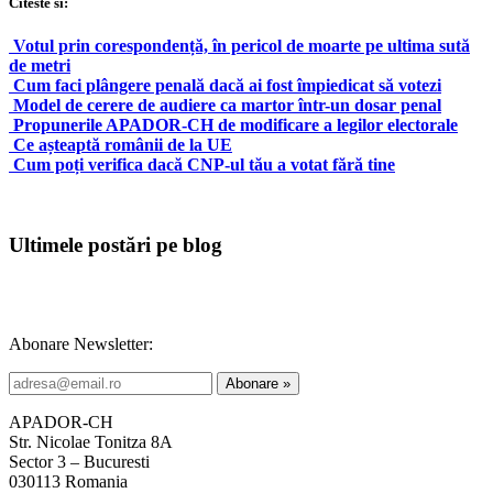
Citeste si:
Votul prin corespondență, în pericol de moarte pe ultima sută
de metri
Cum faci plângere penală dacă ai fost împiedicat să votezi
Model de cerere de audiere ca martor într-un dosar penal
Propunerile APADOR-CH de modificare a legilor electorale
Ce așteaptă românii de la UE
Cum poți verifica dacă CNP-ul tău a votat fără tine
Ultimele postări pe blog
Abonare Newsletter:
APADOR-CH
Str. Nicolae Tonitza 8A
Sector 3 – Bucuresti
030113 Romania