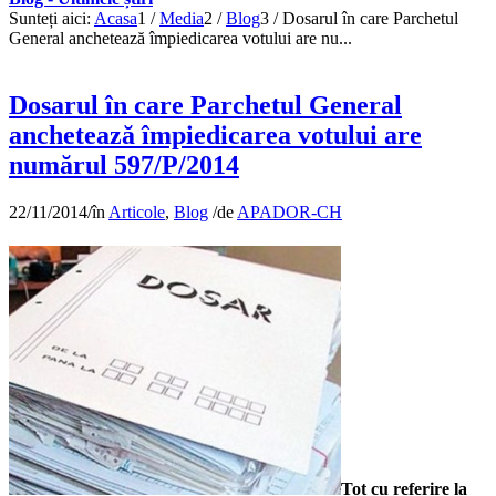
Sunteți aici:
Acasa
1
/
Media
2
/
Blog
3
/
Dosarul în care Parchetul
General anchetează împiedicarea votului are nu...
Dosarul în care Parchetul General
anchetează împiedicarea votului are
numărul 597/P/2014
22/11/2014
/
în
Articole
,
Blog
/
de
APADOR-CH
Tot cu referire la