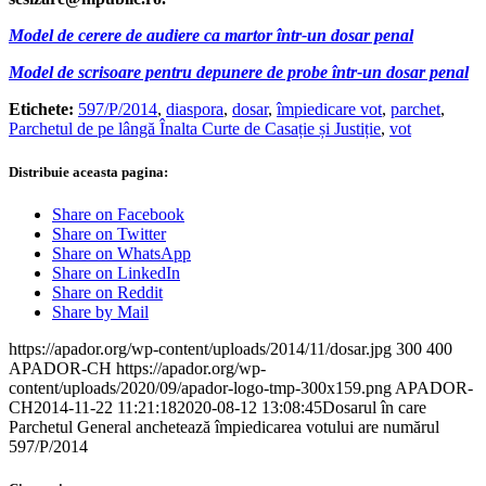
Model de cerere de audiere ca martor într-un dosar penal
Model de scrisoare pentru depunere de probe într-un dosar penal
Etichete:
597/P/2014
,
diaspora
,
dosar
,
împiedicare vot
,
parchet
,
Parchetul de pe lângă Înalta Curte de Casație și Justiție
,
vot
Distribuie aceasta pagina:
Share on Facebook
Share on Twitter
Share on WhatsApp
Share on LinkedIn
Share on Reddit
Share by Mail
https://apador.org/wp-content/uploads/2014/11/dosar.jpg
300
400
APADOR-CH
https://apador.org/wp-
content/uploads/2020/09/apador-logo-tmp-300x159.png
APADOR-
CH
2014-11-22 11:21:18
2020-08-12 13:08:45
Dosarul în care
Parchetul General anchetează împiedicarea votului are numărul
597/P/2014