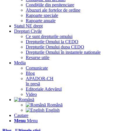
Condițiile din penitenciare
Abuzuri ale forțelor de ordine
Rapoarte speciale
Rapoarte anuale
Statul NE drept
Drepturi Civile
Ce sunt drepturile omului
Drepturile Omului la CEDO
Drepturile Omului dupa CEDO
Drepturile Omului în instantele nationale
Resurse utile
Media
Comunicate
Blog
APADOR-CH
în presă
Editoriale Adevărul
Video
Română
English
Cautare
Menu
Menu
Blog - Ultimele știri