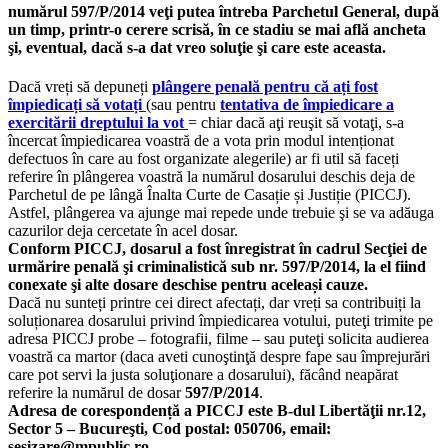
numărul 597/P/2014 veţi putea întreba Parchetul General, după
un timp, printr-o cerere scrisă, în ce stadiu se mai află ancheta
şi, eventual, dacă s-a dat vreo soluţie şi care este aceasta.
Dacă vreți să depuneți
plângere penală pentru că ați fost
împiedicați să votați
(sau pentru
tentativa de împiedicare a
exercitării dreptului la vot
= chiar dacă aţi reuşit să votaţi, s-a
încercat împiedicarea voastră de a vota prin modul intenționat
defectuos în care au fost organizate alegerile) ar fi util să faceți
referire în plângerea voastră la numărul dosarului deschis deja de
Parchetul de pe lângă Înalta Curte de Casație și Justiție (PICCJ).
Astfel, plângerea va ajunge mai repede unde trebuie şi se va adăuga
cazurilor deja cercetate în acel dosar.
Conform PICCJ, dosarul a fost înregistrat în cadrul Secţiei de
urmărire penală şi criminalistică sub nr. 597/P/2014, la el fiind
conexate şi alte dosare deschise pentru aceleași cauze.
Dacă nu sunteți printre cei direct afectați, dar vreți sa contribuiți la
soluționarea dosarului privind împiedicarea votului, puteţi trimite pe
adresa PICCJ probe – fotografii, filme – sau puteţi solicita audierea
voastră ca martor (daca aveti cunoştinţă despre fape sau împrejurări
care pot servi la justa soluţionare a dosarului), făcând neapărat
referire la numărul de dosar
597/P/2014
.
Adresa de corespondență a PICCJ este B-dul Libertăţii nr.12,
Sector 5 – Bucureşti, Cod postal: 050706, email:
sesizare@mpublic.ro.