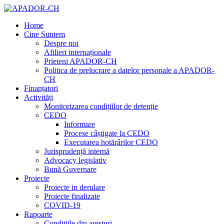
Home
Cine Suntem
Despre noi
Afilieri internaționale
Prieteni APADOR-CH
Politica de prelucrare a datelor personale a APADOR-
CH
Finanțatori
Activități
Monitorizarea condițiilor de detenție
CEDO
Informare
Procese câștigate la CEDO
Executarea hotărârilor CEDO
Jurisprudență internă
Advocacy legislativ
Bună Guvernare
Proiecte
Proiecte in derulare
Proiecte finalizate
COVID-19
Rapoarte
Condițiile din aresturi