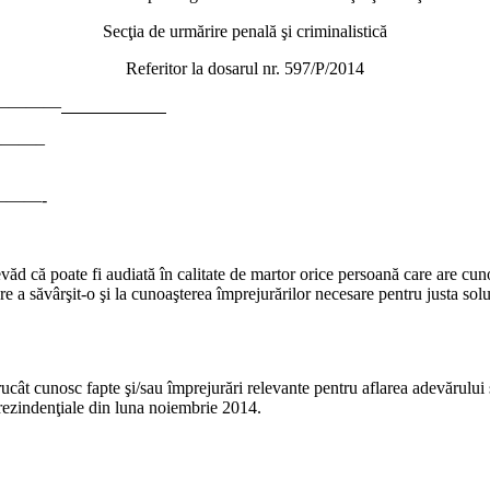
Secţia de urmărire penală şi criminalistică
Referitor la dosarul nr. 597/P/2014
—————
————————————————————
————-
d că poate fi audiată în calitate de martor orice persoană care are cuno
are a săvârşit-o şi la cunoaşterea împrejurărilor necesare pentru justa sol
trucât cunosc fapte şi/sau împrejurări relevante pentru aflarea adevărului
prezindenţiale din luna noiembrie 2014.