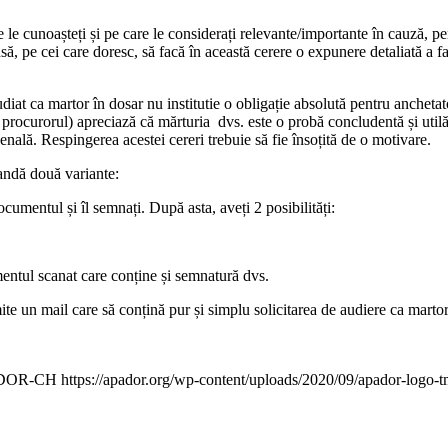
 le cunoașteți și pe care le considerați relevante/importante în cauză, pe
să, pe cei care doresc, să facă în această cerere o expunere detaliată a f
udiat ca martor în dosar nu institutie o obligație absolută pentru anchetato
procurorul) apreciază că mărturia dvs. este o probă concludentă și utilă 
nală. Respingerea acestei cereri trebuie să fie însoțită de o motivare.
andă două variante:
cumentul și îl semnați. După asta, aveți 2 posibilități:
mentul scanat care conține și semnatură dvs.
mite un mail care să conțină pur și simplu solicitarea de audiere ca marto
DOR-CH
https://apador.org/wp-content/uploads/2020/09/apador-logo