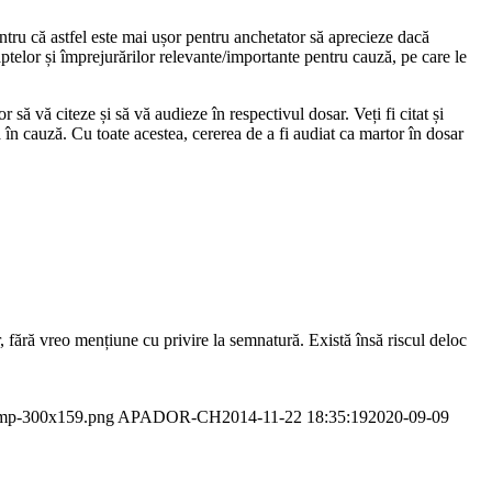
ntru că astfel este mai ușor pentru anchetator să aprecieze dacă
aptelor și împrejurărilor relevante/importante pentru cauză, pe care le
r să vă citeze și să vă audieze în respectivul dosar. Veți fi citat și
în cauză. Cu toate acestea, cererea de a fi audiat ca martor în dosar
r, fără vreo mențiune cu privire la semnatură. Există însă riscul deloc
-tmp-300x159.png
APADOR-CH
2014-11-22 18:35:19
2020-09-09