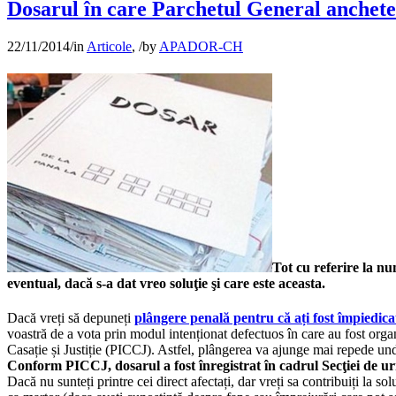
Dosarul în care Parchetul General anchet
22/11/2014
/
in
Articole
,
/
by
APADOR-CH
Tot cu referire la nu
eventual, dacă s-a dat vreo soluţie şi care este aceasta.
Dacă vreți să depuneți
plângere penală pentru că ați fost împiedicaț
voastră de a vota prin modul intenționat defectuos în care au fost organ
Casație și Justiție (PICCJ). Astfel, plângerea va ajunge mai repede unde
Conform PICCJ, dosarul a fost înregistrat în cadrul Secţiei de urmă
Dacă nu sunteți printre cei direct afectați, dar vreți sa contribuiți la 