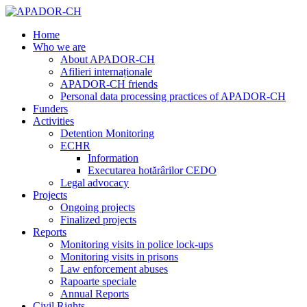
Home
Who we are
About APADOR-CH
Afilieri internaționale
APADOR-CH friends
Personal data processing practices of APADOR-CH
Funders
Activities
Detention Monitoring
ECHR
Information
Executarea hotărârilor CEDO
Legal advocacy
Projects
Ongoing projects
Finalized projects
Reports
Monitoring visits in police lock-ups
Monitoring visits in prisons
Law enforcement abuses
Rapoarte speciale
Annual Reports
Civil Rights