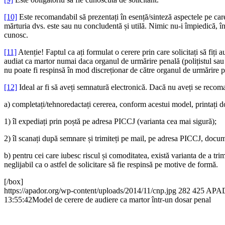
[10]
Este recomandabil să prezentați în esență/sinteză aspectele pe care
mărturia dvs. este sau nu concludentă și utilă. Nimic nu-i împiedică, în
cunosc.
[11]
Atenție! Faptul ca ați formulat o cerere prin care solicitați să fiți a
audiat ca martor numai daca organul de urmărire penală (polițistul sau 
nu poate fi respinsă în mod discreționar de către organul de urmărire pe
[12]
Ideal ar fi să aveți semnatură electronică. Dacă nu aveți se recom
a) completați/tehnoredactați cererea, conform acestui model, printați do
1) îl expediați prin poștă pe adresa PICCJ (varianta cea mai sigură);
2) îl scanați după semnare și trimiteți pe mail, pe adresa PICCJ, docu
b) pentru cei care iubesc riscul și comoditatea, există varianta de a tri
neglijabil ca o astfel de solicitare să fie respinsă pe motive de formă.
[/box]
https://apador.org/wp-content/uploads/2014/11/cnp.jpg
282
425
APA
13:55:42
Model de cerere de audiere ca martor într-un dosar penal