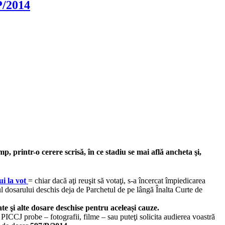
P/2014
 printr-o cerere scrisă, în ce stadiu se mai află ancheta şi,
ui la vot
= chiar dacă aţi reuşit să votaţi, s-a încercat împiedicarea
rul dosarului deschis deja de Parchetul de pe lângă Înalta Curte de
te şi alte dosare deschise pentru aceleași cauze.
a PICCJ probe – fotografii, filme – sau puteţi solicita audierea voastră