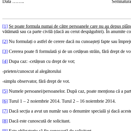
Data …….. Semnatur
[1]
Se poate formula numai de către persoanele care nu au depus plânger
vătămată sau ca parte civilă (dacă au cerut despăgubiri). În anumite con
[2]
Nu formulați o astfel de cerere dacă nu cunoașteți fapte sau împreju
[3]
Cererea poate fi formulată și de un cetățean străin, fără drept de vot
[4]
Dupa caz: -cetățean cu drept de vot;
-prieten/cunoscut al alegătorului
-simplu observator, fără drept de vot.
[5]
Numele persoanei/persoanelor. După caz, poate menționa că a partic
[6]
Turul 1 – 2 noiembrie 2014. Turul 2 – 16 noiembrie 2014.
[7]
Dacă secția a avut un număr sau o denumire specială și dacă aceste
[8]
Dacă este cunoscută de solicitant.
[9]
Este obligatoriu să fie cunoscută de solicitant.