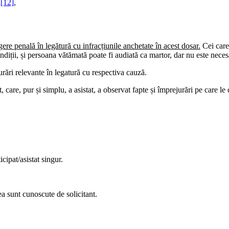
a
[12]
,
e penală în legătură cu infracțiunile anchetate în acest dosar.
Cei care
diții, și persoana vătămată poate fi audiată ca martor, dar nu este necesa
rări relevante în legatură cu respectiva cauză.
, care, pur și simplu, a asistat, a observat fapte și împrejurări pe care l
ipat/asistat singur.
a sunt cunoscute de solicitant.