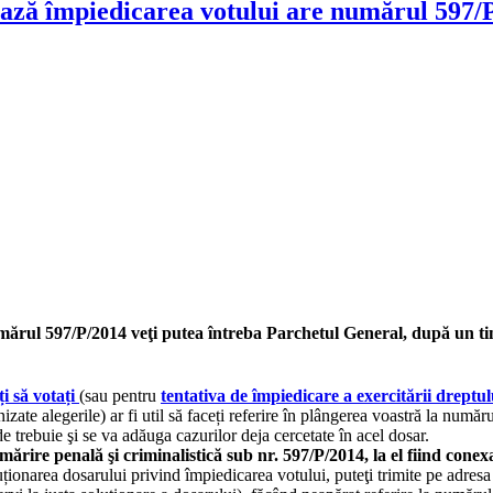
ează împiedicarea votului are numărul 597/
mărul 597/P/2014 veţi putea întreba Parchetul General, după un timp,
i să votați
(sau pentru
tentativa de împiedicare a exercitării dreptul
izate alegerile) ar fi util să faceți referire în plângerea voastră la numă
 trebuie şi se va adăuga cazurilor deja cercetate în acel dosar.
rire penală şi criminalistică sub nr. 597/P/2014, la el fiind conexa
soluționarea dosarului privind împiedicarea votului, puteţi trimite pe adres