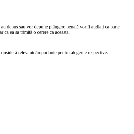
 au depus sau vor depune plângere penală vor fi audiați ca parte
r ca ea sa trimită o cerere ca aceasta.
e consideră relevante/importante pentru alegerile respective.