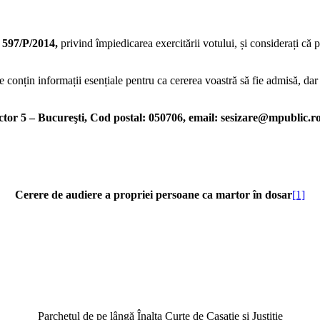
l
597/P/2014,
privind împiedicarea exercitării votului, și considerați că p
 conțin informații esențiale pentru ca cererea voastră să fie admisă, dar nu
ctor 5 – Bucureşti, Cod postal: 050706, email: sesizare@mpublic.ro
Cerere de audiere a propriei persoane ca martor în dosar
[1]
Parchetul de pe lângă Înalta Curte de Casaţie şi Justiţie