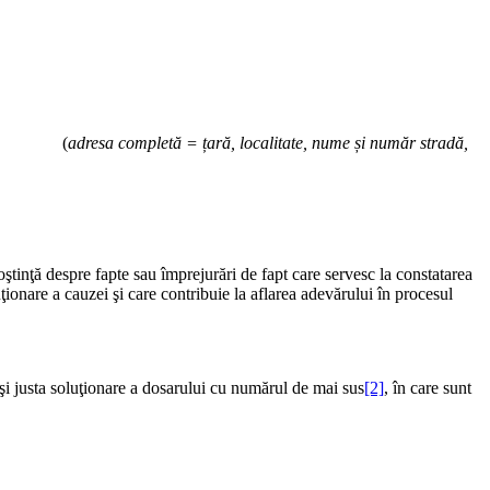
– (
adresa completă = țară, localitate, nume și număr stradă,
ştinţă despre fapte sau împrejurări de fapt care servesc la constatarea
uţionare a cauzei şi care contribuie la aflarea adevărului în procesul
 şi justa soluţionare a dosarului cu numărul de mai sus
[2]
, în care sunt