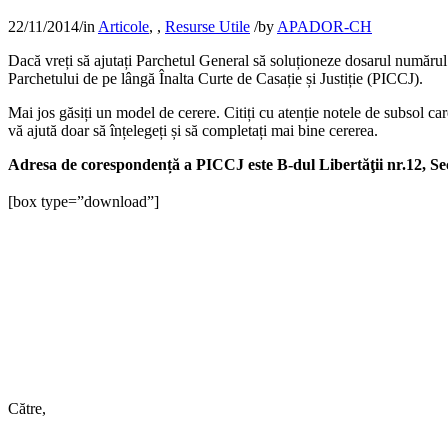
22/11/2014
/
in
Articole
,
,
Resurse Utile
/
by
APADOR-CH
Dacă vreți să ajutați Parchetul General să soluționeze dosarul număru
Parchetului de pe lângă Înalta Curte de Casație și Justiție (PICCJ).
Mai jos găsiți un model de cerere. Citiți cu atenție notele de subsol care
vă ajută doar să înțelegeți și să completați mai bine cererea.
Adresa de corespondență a PICCJ este B-dul Libertăţii nr.12, Se
[box type=”download”]
Către,