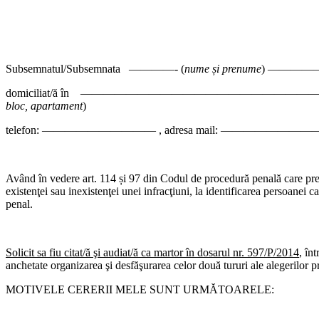
Subsemnatul/Subsemnata ————- (
nume și prenume
) ———
domiciliat/ă în ———
bloc, apartament
)
telefon: —————————— , adresa mail: ———————
Având în vedere art. 114 și 97 din Codul de procedură penală care prevă
existenţei sau inexistenţei unei infracţiuni, la identificarea persoanei c
penal.
Solicit sa fiu citat/ă şi audiat/ă ca martor în dosarul nr. 597/P/2014
, în
anchetate organizarea şi desfăşurarea celor două tururi ale alegerilor 
MOTIVELE CERERII MELE SUNT URMĂTOARELE: