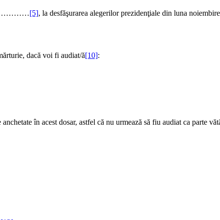
 ………………
[5]
, la desfăşurarea alegerilor prezidenţiale din luna noiemb
rturie, dacă voi fi audiat/ă
[10]
:
anchetate în acest dosar, astfel că nu urmează să fiu audiat ca parte văt