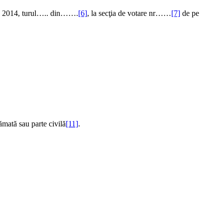
ire 2014, turul….. din…….
[6]
, la secţia de votare nr……
[7]
de pe
ămată sau parte civilă
[11]
.