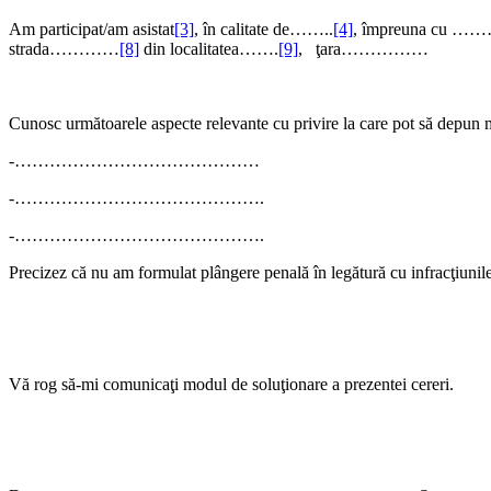
Am participat/am asistat
[3]
, în calitate de……..
[4]
, împreuna cu
strada…………
[8]
din localitatea…….
[9]
, ţara……………
Cunosc următoarele aspecte relevante cu privire la care pot să depun mă
-……………………………………
-…………………………………….
-…………………………………….
Precizez că nu am formulat plângere penală în legătură cu infracţiunile 
Vă rog să-mi comunicaţi modul de soluţionare a prezentei cereri.