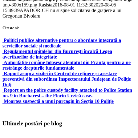
tmp-300x159.png
Rasista
2016-08-01 11:32:30
2020-08-05
15:49:39
APADOR-CH nu susține solicitarea de grațiere a lui
Gregorian Bivolaru
Citeste si:
Politici publice alternative pentru o abordare integrată a
serviciilor sociale și medicale
Regulamentul spitalelor din București încalcă Legea
avertizorilor de integritate
Autoritățile române folosesc atentatul din Franța pentru a ne
restrânge drepturile fundamentale
Raport asupra vizitei în Centrul de reținere și arestare
preventivă din subordinea Inspectoratului Județean de Poliție
Dolj
Report on the police custody facility attached to Police Station
no. 9 in Bucharest – the Florin Urzică case-
Moartea suspectă a unui parcagiu în Secția 10 Poliție
Ultimele postări pe blog