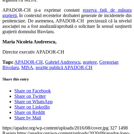
APADOR-CH și-a exprimat constant
rezerva față de măsura
grațierii
, în contextul recentelor dezbateri generate de incidentele din
penitenciare. De asemenea, APADOR-CH precizează că la nivelul
asociației nu a fost analizată/aprobată o solicitare în sensul susținerii
grațierii domnului Biovlaru.
Maria Nicoleta Andreescu,
Director executiv APADOR-CH
Tags:
APADOR-CH
,
Gabriel Andreescu
,
grațiere
,
Gregorian
Bivolaru
,
MISA
,
poziție publică APADOR-CH
Share this entry
Share on Facebook
Share on Twitter
Share on WhatsApp
Share on LinkedIn
Share on Reddit
Share by Mail
https://apador.org/wp-content/uploads/2016/08/cover.jpg
327
1498
Rasista
https://apador.org/wp-content/uploads/2020/09/apador-logo-