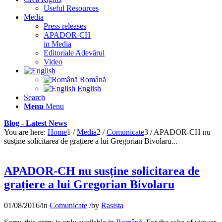
Useful Resources
Media
Press releases
APADOR-CH
in Media
Editoriale Adevărul
Video
Română
English
Search
Menu
Menu
Blog - Latest News
You are here:
Home
1
/
Media
2
/
Comunicate
3
/
APADOR-CH nu
susține solicitarea de grațiere a lui Gregorian Bivolaru...
APADOR-CH nu susține solicitarea de
grațiere a lui Gregorian Bivolaru
01/08/2016
/
in
Comunicate
/
by
Rasista