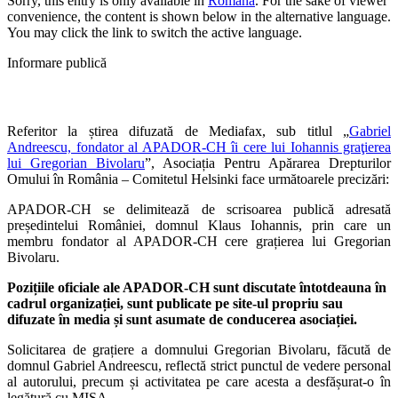
Sorry, this entry is only available in
Română
. For the sake of viewer
convenience, the content is shown below in the alternative language.
You may click the link to switch the active language.
Informare publică
Referitor la știrea difuzată de Mediafax, sub titlul „
Gabriel
Andreescu, fondator al APADOR-CH îi cere lui Iohannis graţierea
lui Gregorian Bivolaru
”, Asociația Pentru Apărarea Drepturilor
Omului în România – Comitetul Helsinki face următoarele precizări:
APADOR-CH se delimitează de scrisoarea publică adresată
președintelui României, domnul Klaus Iohannis, prin care un
membru fondator al APADOR-CH cere grațierea lui Gregorian
Bivolaru.
Pozițiile oficiale ale APADOR-CH sunt discutate întotdeauna în
cadrul organizației, sunt publicate pe site-ul propriu sau
difuzate în media și sunt asumate de conducerea asociației.
Solicitarea de grațiere a domnului Gregorian Bivolaru, făcută de
domnul Gabriel Andreescu, reflectă strict punctul de vedere personal
al autorului, precum și activitatea pe care acesta a desfășurat-o în
legătură cu MISA.