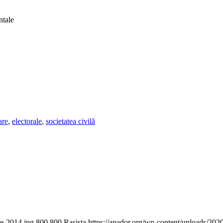
ntale
are
,
electorale
,
societatea civilă
ie-2014.jpg
800
800
Rasista
https://apador.org/wp-content/uploads/20