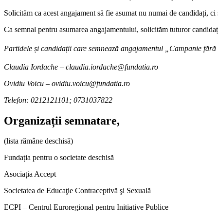
Solicităm ca acest angajament să fie asumat nu numai de candidați, ci și
Ca semnal pentru asumarea angajamentului, solicităm tuturor candidațilo
Partidele și candidații care semnează angajamentul „Campanie fără di
Claudia Iordache – claudia.iordache@fundatia.ro
Ovidiu Voicu – ovidiu.voicu@fundatia.ro
Telefon: 0212121101; 0731037822
Organizații semnatare,
(lista rămâne deschisă)
Fundația pentru o societate deschisă
Asociația Accept
Societatea de Educaţie Contraceptivă şi Sexuală
ECPI – Centrul Euroregional pentru Initiative Publice