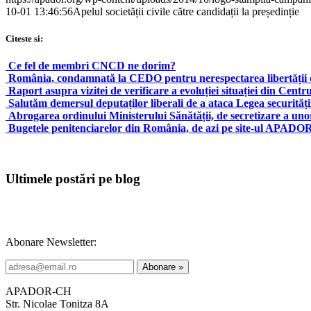
10-01 13:46:56
Apelul societății civile către candidații la președinție
Citeste si:
Ce fel de membri CNCD ne dorim?
România, condamnată la CEDO pentru nerespectarea libertății d
Raport asupra vizitei de verificare a evoluției situației din Cen
Salutăm demersul deputaților liberali de a ataca Legea securități
Abrogarea ordinului Ministerului Sănătății, de secretizare a uno
Bugetele penitenciarelor din România, de azi pe site-ul APAD
Ultimele postări pe blog
Abonare Newsletter:
APADOR-CH
Str. Nicolae Tonitza 8A