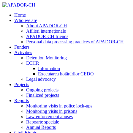
Home
Who we are
About APADOR-CH
Afilieri internaționale
APADOR-CH friends
Personal data processing practices of APADOR-CH
Funders
Activities
Detention Monitoring
ECHR
Information
Executarea hotărârilor CEDO
Legal advocacy
Projects
Ongoing projects
Finalized projects
Reports
Monitoring visits in police lock-ups
Monitoring visits in prisons
Law enforcement abuses
Rapoarte speciale
Annual Reports
Civil Rights