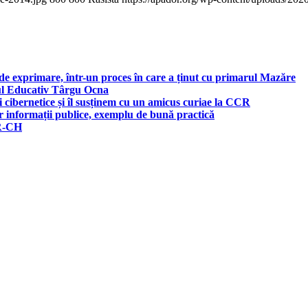
e exprimare, într-un proces în care a ținut cu primarul Mazăre
trul Educativ Târgu Ocna
i cibernetice și îl susținem cu un amicus curiae la CCR
r informații publice, exemplu de bună practică
OR-CH