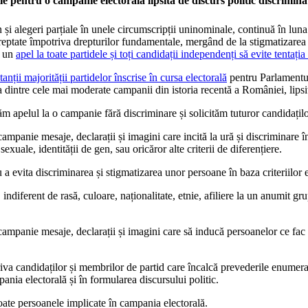
vile pentru o campanie electorala lipsită de discurs politic discrimina
i alegeri parțiale în unele circumscripții uninominale, continuă în luna 
reptate împotriva drepturilor fundamentale, mergând de la stigmatizarea u
t un
apel la toate partidele și toți candidații independenți să evite tentați
anții majorității partidelor înscrise în cursa electorală
pentru Parlamentul
a dintre cele mai moderate campanii din istoria recentă a României, lipsit
ăm apelul la o campanie fără discriminare și solicităm tuturor candidațilo
campanie mesaje, declarații și imagini care incită la ură și discriminare în b
 sexuale, identității de gen, sau oricăror alte criterii de diferențiere.
a evita discriminarea și stigmatizarea unor persoane în baza criteriilor 
diferent de rasă, culoare, naționalitate, etnie, afiliere la un anumit grup
de campanie mesaje, declarații și imagini care să inducă persoanelor ce fac
riva candidaților și membrilor de partid care încalcă prevederile enumer
ania electorală și în formularea discursului politic.
oate persoanele implicate în campania electorală.