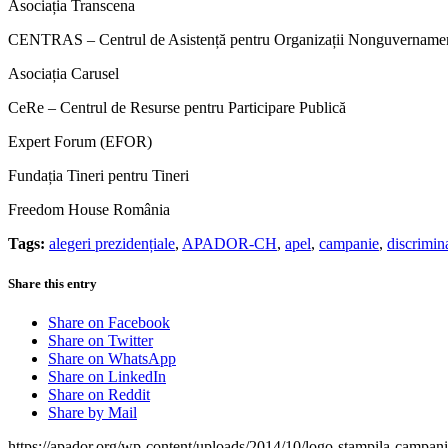
Asociația Transcena
CENTRAS – Centrul de Asistență pentru Organizații Nonguvername
Asociația Carusel
CeRe – Centrul de Resurse pentru Participare Publică
Expert Forum (EFOR)
Fundația Tineri pentru Tineri
Freedom House România
Tags:
alegeri prezidențiale
,
APADOR-CH
,
apel
,
campanie
,
discrimin
Share this entry
Share on Facebook
Share on Twitter
Share on WhatsApp
Share on LinkedIn
Share on Reddit
Share by Mail
https://apador.org/wp-content/uploads/2014/10/logo-stampila-campan