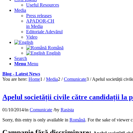
Useful Resources
Media
Press releases
APADOR-CH
in Media
Editoriale Adevărul
Video
Română
English
Search
Menu
Menu
Blog - Latest News
You are here:
Home
1
/
Media
2
/
Comunicate
3
/
Apelul societății civil
Apelul societății civile către candidații la 
01/10/2014
/
in
Comunicate
/
by
Rasista
Sorry, this entry is only available in
Română
. For the sake of viewer 
Campanie fără discriminare: