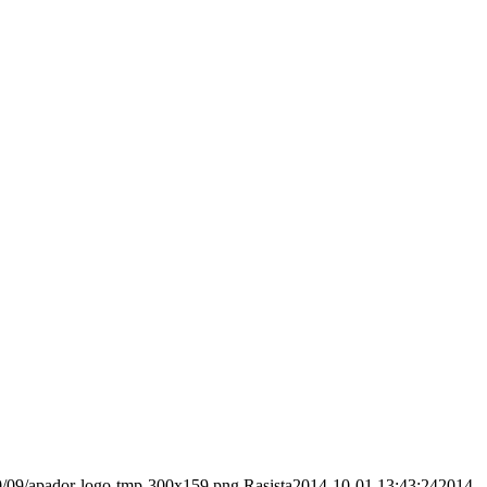
20/09/apador-logo-tmp-300x159.png
Rasista
2014-10-01 13:43:24
2014-