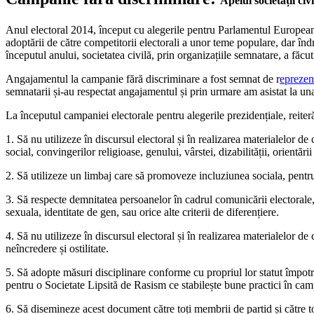
Apelul societății ci
Anul electoral 2014, început cu alegerile pentru Parlamentul European ș
adoptării de către competitorii electorali a unor teme populare, dar înd
începutul anului, societatea civilă, prin organizațiile semnatare, a făcu
Angajamentul la campanie fără discriminare a fost semnat de r
eprezent
semnatarii și-au respectat angajamentul și prin urmare am asistat la un
La începutul campaniei electorale pentru alegerile prezidențiale, reiter
1. Să nu utilizeze în discursul electoral și în realizarea materialelor de 
social, convingerilor religioase, genului, vârstei, dizabilității, orientării
2. Să utilizeze un limbaj care să promoveze incluziunea sociala, pentru 
3. Să respecte demnitatea persoanelor în cadrul comunicării electorale, in
sexuala, identitate de gen, sau orice alte criterii de diferențiere.
4. Să nu utilizeze în discursul electoral și în realizarea materialelor 
neîncredere și ostilitate.
5. Să adopte măsuri disciplinare conforme cu propriul lor statut împot
pentru o Societate Lipsită de Rasism ce stabilește bune practici în camp
6. Să disemineze acest document către toți membrii de partid și către t