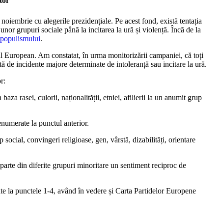
tor
noiembrie cu alegerile prezidențiale. Pe acest fond, există tentația
nor grupuri sociale până la incitarea la ură și violență. Încă de la
a populismului
.
 European. Am constatat, în urma monitorizării campaniei, că toți
ă de incidente majore determinate de intoleranță sau incitare la ură.
r:
aza rasei, culorii, naționalității, etniei, afilierii la un anumit grup
enumerate la punctul anterior.
 social, convingeri religioase, gen, vârstă, dizabilități, orientare
 parte din diferite grupuri minoritare un sentiment reciproc de
ate la punctele 1-4, având în vedere și Carta Partidelor Europene