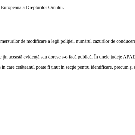
ea Europeană a Drepturilor Omului.
surilor de modificare a legii poliției, numărul cazurilor de conducere
iție țin această evidență sau doresc s-o facă publică. În unele județe APA
e
în care cetățeanul poate fi ținut în secție pentru identificare, precum și s