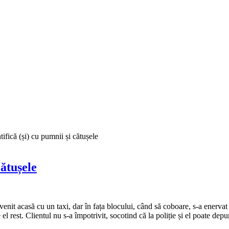
tifică (și) cu pumnii și cătușele
cătușele
enit acasă cu un taxi, dar în fața blocului, când să coboare, s-a enervat că
te el rest. Clientul nu s-a împotrivit, socotind că la poliție și el poate de