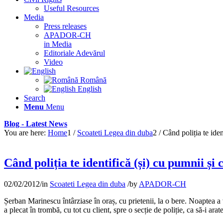
Useful Resources
Media
Press releases
APADOR-CH
in Media
Editoriale Adevărul
Video
Română
English
Search
Menu
Menu
Blog - Latest News
You are here:
Home
1
/
Scoateti Legea din duba
2
/
Când poliția te iden
Când poliția te identifică (și) cu pumnii și 
02/02/2012
/
in
Scoateti Legea din duba
/
by
APADOR-CH
Șerban Marinescu întârziase în oraș, cu prietenii, la o bere. Noaptea a v
a plecat în trombă, cu tot cu client, spre o secție de poliție, ca să-i ara