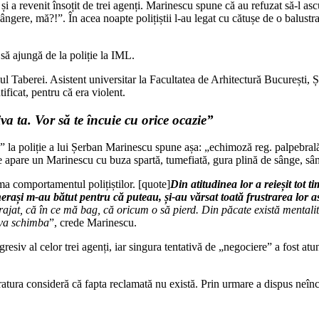
e și a revenit însoțit de trei agenți. Marinescu spune că au refuzat să-l a
ngere, mă?!”. În acea noapte polițiștii l-au legat cu cătușe de o balustra
 să ajungă de la poliție la IML.
mul Taberei. Asistent universitar la Facultatea de Arhitectură București,
ificat, pentru că era violent.
iva ta. Vor să te încuie cu orice ocazie”
” la poliție a lui Șerban Marinescu spune așa: „echimoză reg. palpebrală o
ție apare un Marinescu cu buza spartă, tumefiată, gura plină de sânge, sâng
ama comportamentul polițiștilor. [quote]
Din atitudinea lor a reieșit tot 
herași m-au bătut pentru că puteau, și-au vărsat toată frustrarea lor
jat, că în ce mă bag, că oricum o să pierd. Din păcate există mentalita
 va schimba
”, crede Marinescu.
resiv al celor trei agenți, iar singura tentativă de „negociere” a fost a
ratura consideră că fapta reclamată nu există. Prin urmare a dispus neîn