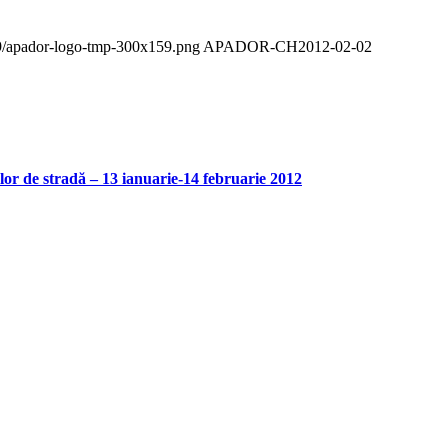
09/apador-logo-tmp-300x159.png
APADOR-CH
2012-02-02
or de stradă – 13 ianuarie-14 februarie 2012