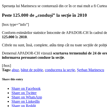
Speranța lui Marinescu se conturează din ce în ce mai mult a fi Curt
Peste 125.000 de „conduși” la secție în 2010
[box type=”info”]
Conform estimărilor statistice întocmite de APADOR-CH în cadrul demer
125.000
în
2010
.
Cifrele nu sunt, însă, complete, atâta timp cât nu toate secțiile de pol
Demersul APADOR-CH vizează
scurtarea termenului de 24 de or
informarea persoanei conduse la secție
.
[/box]
Tags:
abuz
,
bătut de poliție
,
conducerea la secție
,
Șerban Marinescu
Share this entry
Share on Facebook
Share on Twitter
Share on WhatsApp
Share on LinkedIn
Share on Reddit