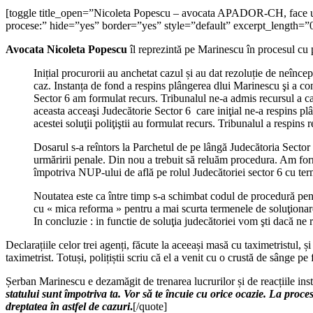
[toggle title_open=”Nicoleta Popescu – avocata APADOR-CH, face un 
procese:” hide=”yes” border=”yes” style=”default” excerpt_length=”
Avocata Nicoleta Popescu
îl reprezintă pe Marinescu în procesul cu p
Inițial procurorii au anchetat cazul și au dat rezoluție de neînc
caz. Instanța de fond a respins plângerea dlui Marinescu şi a co
Sector 6 am formulat recurs. Tribunalul ne-a admis recursul a cas
aceasta acceaşi Judecătorie Sector 6 care iniţial ne-a respins pl
acestei soluţii poliţiştii au formulat recurs. Tribunalul a respins r
Dosarul s-a reîntors la Parchetul de pe lângă Judecătoria Sector 
urmăririi penale. Din nou a trebuit să reluăm procedura. Am form
împotriva NUP-ului de află pe rolul Judecătoriei sector 6 cu ter
Noutatea este ca între timp s-a schimbat codul de procedură pena
cu « mica reforma » pentru a mai scurta termenele de soluţionar
In concluzie : in functie de soluţia judecătoriei vom şti dacă n
Declarațiile celor trei agenți, făcute la aceeași masă cu taximetristul, ș
taximetrist. Totuși, polițiștii scriu că el a venit cu o crustă de sânge pe 
Șerban Marinescu e dezamăgit de trenarea lucrurilor și de reacțiile insti
statului sunt împotriva ta. Vor să te încuie cu orice ocazie. La proc
dreptatea în astfel de cazuri
.
[/quote]