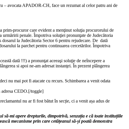
scu – avocata APADOR-CH, face un rezumat al celor patru ani de
 la prim-procuror care evident a menţinut soluţia procurorului de
a urmăririi penale. Împotriva soluţiei pronunţate de Judecătoria
rs dosarul la Judecătoria Sector 6 pentru rejudecare. De dată
dosarului la parchet pentru continuarea cercetărilor. Împotriva
ceastă dată !!!) a pronunţat aceeaşi soluţie de neîncepere a
lângerea si apoi ne-am adresat instanţei. În prezent plângerea
deci nu mai pot fi atacate cu recurs. Schimbarea a venit odata
tem adresa CEDO.[/toggle]
reclamantul nu ar fi fost bătut în secție, ci a venit așa adus de
 să-mi apere drepturile, dimpotrivă, senzația e că toate instituțiile
 găsească mecanisme prin care cetățeanul să-și poată demonstra