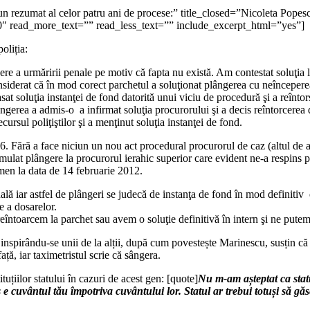
rezumat al celor patru ani de procese:” title_closed=”Nicoleta Pope
0″ read_more_text=”” read_less_text=”” include_excerpt_html=”yes”]
oliția:
epere a urmăririi penale pe motiv că fapta nu există. Am contestat soluţia
nsiderat că în mod corect parchetul a soluţionat plângerea cu neîncepere
at soluţia instanţei de fond datorită unui viciu de procedură şi a reînto
ângerea a admis-o a infirmat soluţia procurorului şi a decis reîntorcerea 
ecursul poliţiştilor şi a menţinut soluţia instanţei de fond.
6. Fără a face niciun un nou act procedural procurorul de caz (altul de a
ulat plângere la procurorul ierahic superior care evident ne-a respins p
men la data de 14 februarie 2012.
lă iar astfel de plângeri se judecă de instanţa de fond în mod definitiv 
e a dosarelor.
e reîntoarcem la parchet sau avem o soluţie definitivă în intern şi ne pu
i inspirându-se unii de la alții, după cum povestește Marinescu, susțin că 
față, iar taximetristul scrie că sângera.
tuțiilor statului în cazuri de acest gen: [quote]
Nu m-am așteptat ca statul
es e cuvântul tău împotriva cuvântului lor. Statul ar trebui totuși să