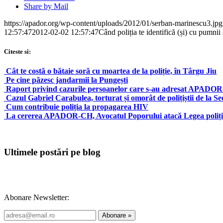
Share by Mail
https://apador.org/wp-content/uploads/2012/01/serban-marinescu3.jpg
12:57:47
2012-02-02 12:57:47
Când poliția te identifică (și) cu pumnii 
Citeste si:
Cât te costă o bătaie soră cu moartea de la poliție, în Târgu Jiu
Pe cine păzesc jandarmii la Pungești
Raport privind cazurile persoanelor care s-au adresat APADOR-C
Cazul Gabriel Carabulea, torturat și omorât de polițiștii de la Se
Cum contribuie poliția la propagarea HIV
La cererea APADOR-CH, Avocatul Poporului atacă Legea poliț
Ultimele postări pe blog
Abonare Newsletter: