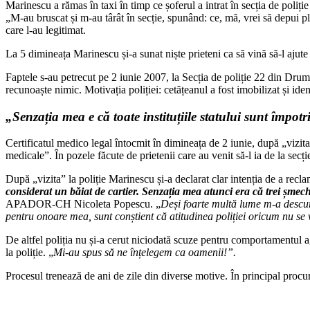
Marinescu a rămas în taxi în timp ce șoferul a intrat în secția de poliți
„M-au bruscat și m-au târât în secție, spunând: ce, mă, vrei să depui plâ
care l-au legitimat.
La 5 dimineața Marinescu și-a sunat niște prieteni ca să vină să-l ajute
Faptele s-au petrecut pe 2 iunie 2007, la Secția de poliție 22 din Dru
recunoaște nimic. Motivația poliției: cetățeanul a fost imobilizat și ident
„Senzația mea e că toate instituțiile statului sunt împotr
Certificatul medico legal întocmit în dimineața de 2 iunie, după „vizita
medicale”. În pozele făcute de prietenii care au venit să-l ia de la sec
După „vizita” la poliție Marinescu și-a declarat clar intenția de a recl
considerat un băiat de cartier. Senzația mea atunci era că trei șmec
APADOR-CH Nicoleta Popescu. „
Deși foarte multă lume m-a descura
pentru onoare mea, sunt conștient că atitudinea poliției oricum nu se
De altfel poliția nu și-a cerut niciodată scuze pentru comportamentul ag
la poliție. „
Mi-au spus să ne înțelegem ca oamenii!”.
Procesul trenează de ani de zile din diverse motive. În principal procu