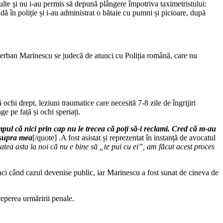
sculte şi nu i-au permis să depună plângere împotriva taximetristului:
dă în poliție și i-au administrat o bătaie cu pumni și picioare, după
 Șerban Marinescu se judecă de atunci cu Poliția română, care nu
chi drept, leziuni traumatice care necesită 7-8 zile de îngrijiri
e pe față și ochi speriați.
timpul că nici prin cap nu le trecea că poți să-i reclami. Cred că m-au
 asupra mea
[/quote] .A fost asistat și reprezentat în instanță de avocatul
tea asta la noi că nu e bine să „te pui cu ei”, am făcut acest proces
tunci când cazul devenise public, iar Marinescu a fost sunat de cineva de
ceperea urmăririi penale.