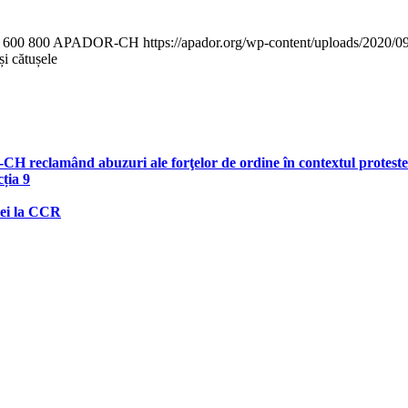
600
800
APADOR-CH
https://apador.org/wp-content/uploads/2020/
și cătușele
H reclamând abuzuri ale forţelor de ordine în contextul protestel
cția 9
iei la CCR