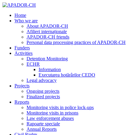
Home
Who we are
About APADOR-CH
Afilieri internaționale
APADOR-CH friends
Personal data processing practices of APADOR-CH
Funders
Activities
Detention Monitoring
ECHR
Information
Executarea hotărârilor CEDO
Legal advocacy
Projects
Ongoing projects
Finalized projects
Reports
Monitoring visits in police lock-ups
Monitoring visits in prisons
Law enforcement abuses
Rapoarte speciale
Annual Reports
Civil Rights