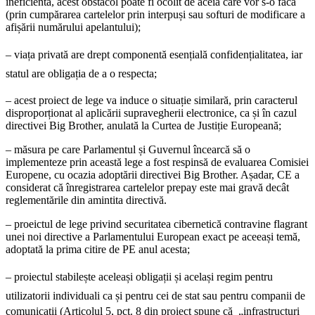
ineficientă, acest obstacol poate fi ocolit de aceia care vor s-o facă
(prin cumpărarea cartelelor prin interpuși sau softuri de modificare a
afișării numărului apelantului);
– viața privată are drept componentă esențială confidențialitatea, iar
statul are
obligația de a o respecta;
– acest proiect de lege va induce o situație similară, prin caracterul
disproporționat al aplicării supravegherii electronice, ca și în cazul
directivei Big Brother, anulată la Curtea de Justiție Europeană;
– măsura pe care Parlamentul și Guvernul încearcă să o
implementeze prin această lege a fost respinsă de evaluarea Comisiei
Europene, cu ocazia adoptării directivei Big Brother. Așadar, CE a
considerat că înregistrarea cartelelor prepay este mai gravă decât
reglementările din amintita directivă.
– proeictul de lege privind securitatea cibernetică contravine flagrant
unei noi directive a Parlamentului European exact pe aceeași temă,
adoptată la prima citire de PE anul acesta;
– proiectul stabilește aceleași obligații și același regim pentru
utilizatorii
individuali ca și pentru cei de stat sau pentru companii de
comunicații (Articolul 5, pct. 8 din proiect spune că „infrastructuri