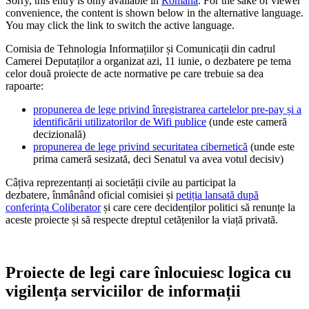
Sorry, this entry is only available in
Română
. For the sake of viewer
convenience, the content is shown below in the alternative language.
You may click the link to switch the active language.
Comisia de Tehnologia Informațiilor și Comunicații din cadrul
Camerei Deputaților a organizat azi, 11 iunie, o dezbatere pe tema
celor două proiecte de acte normative pe care trebuie sa dea
rapoarte:
propunerea de lege privind înregistrarea cartelelor pre-pay și a
identificării utilizatorilor de Wifi publice
(unde este cameră
decizională)
propunerea de lege privind securitatea cibernetică
(unde este
prima cameră sesizată, deci Senatul va avea votul decisiv)
Câțiva reprezentanți ai societății civile au participat la
dezbatere, înmânând oficial comisiei și
petiția lansată după
conferința Coliberator
și care cere decidenților politici să renunțe la
aceste proiecte și să respecte dreptul cetățenilor la viață privată.
Proiecte de legi care înlocuiesc logica cu
vigilența serviciilor de informații