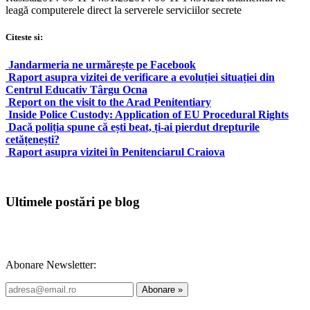
leagă computerele direct la serverele serviciilor secrete
Citeste si:
Jandarmeria ne urmărește pe Facebook
Raport asupra vizitei de verificare a evoluției situației din
Centrul Educativ Târgu Ocna
Report on the visit to the Arad Penitentiary
Inside Police Custody: Application of EU Procedural Rights
Dacă poliția spune că ești beat, ți-ai pierdut drepturile
cetățenești?
Raport asupra vizitei în Penitenciarul Craiova
Ultimele postări pe blog
Abonare Newsletter: