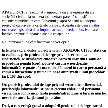
APADOR-CH a reacționat – împreună cu alte organizații ale
societății civile – la maniera total netransparentă și lipsită de
consultare publică în care Guvernul și apoi Senatul au adoptat
proiectul cu privire la cartelele pre-pay. Aceasta este deja
a patra
încercare legislativă de a impune aceste prevederi abuzive,
care
încalcă drepturi fundamentale ale cetățenilor.
Ne întrebăm după câte încercări se vor opri?
În legătură cu al doilea proiect legislativ
APADOR-CH constată că
în realitate, prin proiectul de lege privind securitatea
cibernetică, se urmărește eludarea prevederilor din Codul de
procedură penală (cpp), potrivit cărora o perchezitie
informatică se poate efecuta numai în cazul în care o persoană a
comis o infracțiune și numai în baza autorizației unui judecător
(art. 168 din cpp).
Or, potrivit proiectului de lege privind securitatea cibernetică,
percheziția informatică se poate efectua chiar dacă persoana
vizată nu a comis nicio faptă penală/infracțiune și fără să mai fie
nevoie de autorizația unui judecător.
Deci, o consecință gravă a adoptării proiectului de lege este că