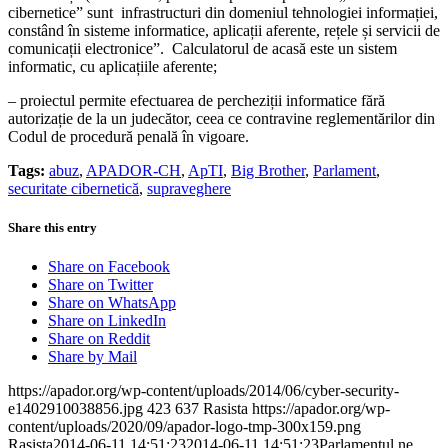
cibernetice” sunt infrastructuri din domeniul tehnologiei informației,
constând în sisteme informatice, aplicații aferente, rețele și servicii de
comunicații electronice”. Calculatorul de acasă este un sistem
informatic, cu aplicațiile aferente;
– proiectul permite efectuarea de percheziții informatice fără
autorizație de la un judecător, ceea ce contravine reglementărilor din
Codul de procedură penală în vigoare.
Tags:
abuz
,
APADOR-CH
,
ApTI
,
Big Brother
,
Parlament
,
securitate cibernetică
,
supraveghere
Share this entry
Share on Facebook
Share on Twitter
Share on WhatsApp
Share on LinkedIn
Share on Reddit
Share by Mail
https://apador.org/wp-content/uploads/2014/06/cyber-security-
e1402910038856.jpg
423
637
Rasista
https://apador.org/wp-
content/uploads/2020/09/apador-logo-tmp-300x159.png
Rasista
2014-06-11 14:51:23
2014-06-11 14:51:23
Parlamentul ne