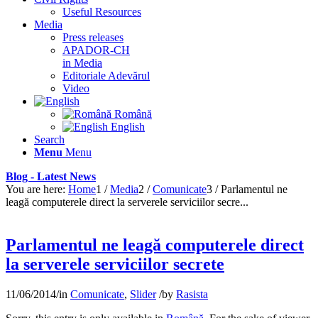
Useful Resources
Media
Press releases
APADOR-CH
in Media
Editoriale Adevărul
Video
Română
English
Search
Menu
Menu
Blog - Latest News
You are here:
Home
1
/
Media
2
/
Comunicate
3
/
Parlamentul ne
leagă computerele direct la serverele serviciilor secre...
Parlamentul ne leagă computerele direct
la serverele serviciilor secrete
11/06/2014
/
in
Comunicate
,
Slider
/
by
Rasista