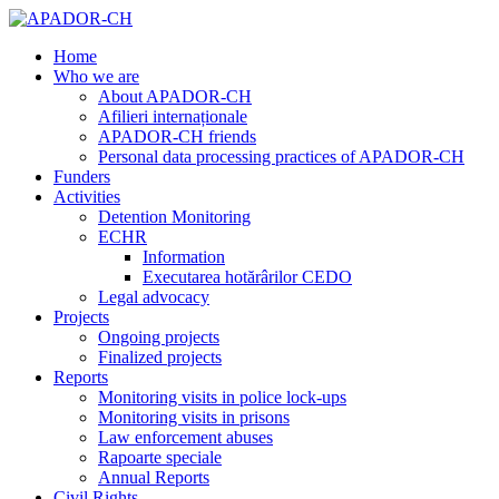
Home
Who we are
About APADOR-CH
Afilieri internaționale
APADOR-CH friends
Personal data processing practices of APADOR-CH
Funders
Activities
Detention Monitoring
ECHR
Information
Executarea hotărârilor CEDO
Legal advocacy
Projects
Ongoing projects
Finalized projects
Reports
Monitoring visits in police lock-ups
Monitoring visits in prisons
Law enforcement abuses
Rapoarte speciale
Annual Reports
Civil Rights