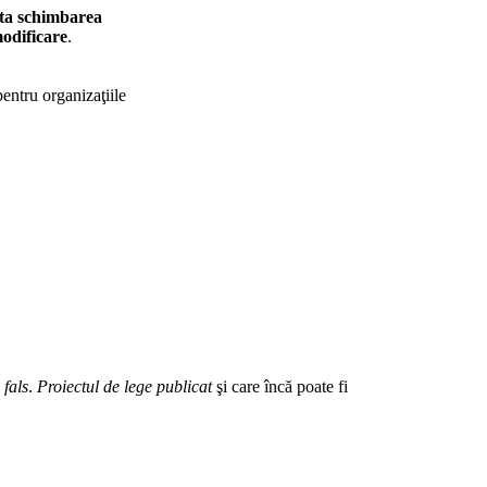
cita schimbarea
modificare
.
 pentru organizaţiile
 fals
.
Proiectul de lege publicat
şi care încă poate fi