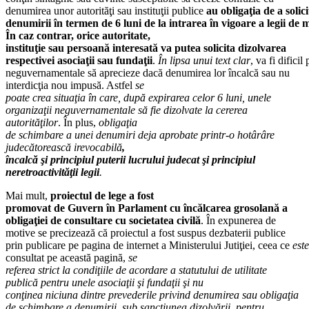
denumirea unor autorităţi sau instituţii publice
au obligaţia de a soli
denumirii în termen de 6 luni de la intrarea în vigoare a legii de 
În caz contrar, orice autoritate,
instituţie sau persoană interesată va putea solicita dizolvarea
respectivei asociaţii sau fundaţii
.
În lipsa unui text clar
, va fi dificil
neguvernamentale să aprecieze dacă denumirea lor încalcă sau nu
interdicţia nou impusă. Astfel
se
poate crea situaţia în care, după expirarea celor 6 luni, unele
organizaţii neguvernamentale să fie dizolvate la cererea
autorităţilor
. În plus,
obligaţia
de schimbare a unei denumiri deja aprobate printr-o hotârâre
judecătorească irevocabilă
,
încalcă şi principiul puterii lucrului judecat şi principiul
neretroactivităţii legii
.
Mai mult,
proiectul de lege a fost
promovat de Guvern în Parlament cu încălcarea grosolană a
obligaţiei de consultare cu societatea civilă
. În expunerea de
motive se precizează că proiectul a fost suspus dezbaterii publice
prin publicare pe pagina de internet a Ministerului Jutiţiei, ceea ce
este
consultat pe această pagină,
se
referea strict la condiţiile de acordare a statutului de utilitate
publică pentru unele asociaţii şi fundaţii şi nu
conţinea niciuna dintre prevederile privind denumirea sau obligaţia
de schimbare a denumirii, sub sancţiunea dizolvării, pentru