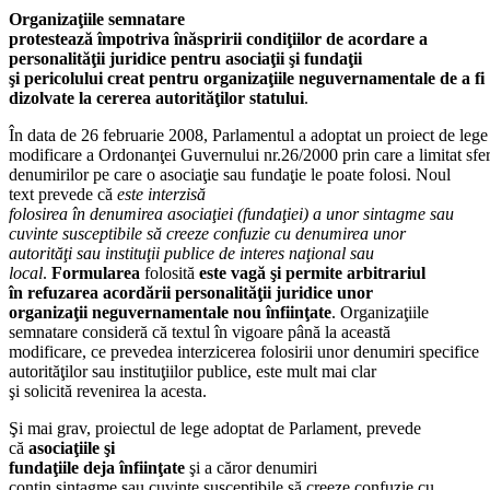
Organizaţiile semnatare
protestează împotriva înăspririi condiţiilor de acordare a
personalităţii juridice pentru asociaţii şi fundaţii
şi pericolului creat pentru organizaţiile neguvernamentale de a fi
dizolvate la cererea autorităţilor statului
.
În data de 26 februarie 2008, Parlamentul a adoptat un proiect de lege
modificare a Ordonanţei Guvernului nr.26/2000 prin care a limitat sfe
denumirilor pe care o asociaţie sau fundaţie le poate folosi. Noul
text prevede că
este interzisă
folosirea în denumirea asociaţiei (fundaţiei) a unor sintagme sau
cuvinte susceptibile să creeze confuzie cu denumirea unor
autorităţi sau instituţii publice de interes naţional sau
local
.
Formularea
folosită
este vagă şi permite arbitrariul
în refuzarea acordării personalităţii juridice unor
organizaţii neguvernamentale nou înfiinţate
. Organizaţiile
semnatare consideră că textul în vigoare până la această
modificare, ce prevedea interzicerea folosirii unor denumiri specifice
autorităţilor sau instituţiilor publice, este mult mai clar
şi solicită revenirea la acesta.
Şi mai grav, proiectul de lege adoptat de Parlament, prevede
că
asociaţiile şi
fundaţiile deja înfiinţate
şi a căror denumiri
conţin sintagme sau cuvinte susceptibile să creeze confuzie cu