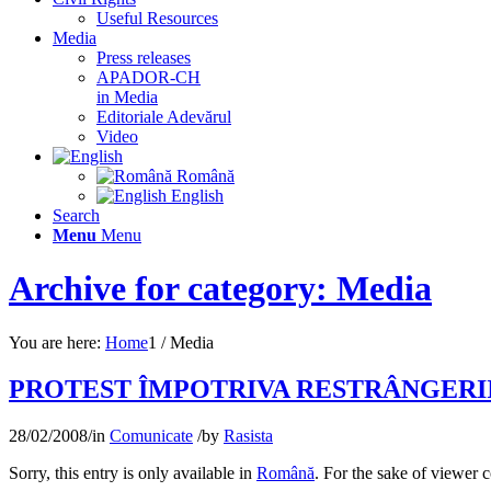
Useful Resources
Media
Press releases
APADOR-CH
in Media
Editoriale Adevărul
Video
Română
English
Search
Menu
Menu
Archive for category: Media
You are here:
Home
1
/
Media
PROTEST ÎMPOTRIVA RESTRÂNGERII
28/02/2008
/
in
Comunicate
/
by
Rasista
Sorry, this entry is only available in
Română
. For the sake of viewer 