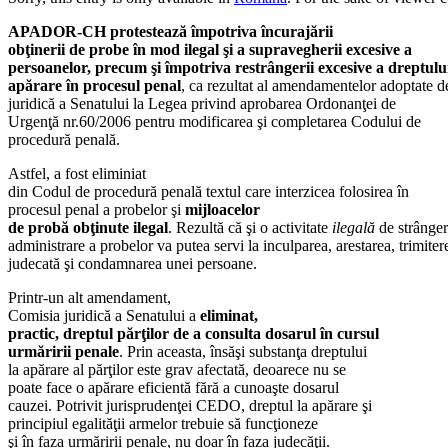
APADOR-CH protestează împotriva încurajării
obţinerii de probe în mod ilegal şi a supravegherii excesive a
persoanelor, precum şi împotriva restrângerii excesive a dreptului
apărare în procesul penal
, ca rezultat al amendamentelor adoptate 
juridică a Senatului la Legea privind aprobarea Ordonanţei de
Urgenţă nr.60/2006 pentru modificarea şi completarea Codului de
procedură penală.
Astfel, a fost eliminiat
din Codul de procedură penală textul care interzicea folosirea în
procesul penal a probelor şi
mijloacelor
de probă obţinute ilegal
. Rezultă că şi o activitate
ilegală
de strânger
administrare a probelor va putea servi la inculparea, arestarea, trimiter
judecată şi condamnarea unei persoane.
Printr-un alt amendament,
Comisia juridică a Senatului a
eliminat,
practic, dreptul părţilor de a consulta dosarul în cursul
urmăririi penale
. Prin aceasta, însăşi substanţa dreptului
la apărare al părţilor este grav afectată, deoarece nu se
poate face o apărare eficientă fără a cunoaşte dosarul
cauzei. Potrivit jurisprudenţei CEDO, dreptul la apărare şi
principiul egalităţii armelor trebuie să funcţioneze
şi în faza urmăririi penale, nu doar în faza judecăţii.