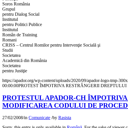
Soros România
Grupul
pentru Dialog Social
Institutul
pentru Politici Publice
Institutul
Român de Training
Romani
CRISS – Centrul Romilor pentru Intervenţie Socială şi
Studii
Societatea
Academică din România
Societatea
pentru Justiţie
https://apador.org/wp-content/uploads/2020/09/apador-logo-tmp-300
00:00:00
PROTEST ÎMPOTRIVA RESTRÂNGERII DREPTULUI 
PROTESTUL APADOR-CH ÎMPOTRIVA 
MODIFICAREA CODULUI DE PROCE
27/02/2008
/
in
Comunicate
/
by
Rasista
Sorry, this entry is only available in
Română
. For the sake of viewer 