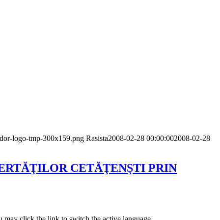
pador-logo-tmp-300x159.png
Rasista
2008-02-28 00:00:00
2008-02-28
ERTĂŢILOR CETĂŢENŞTI PRIN
 may click the link to switch the active language.