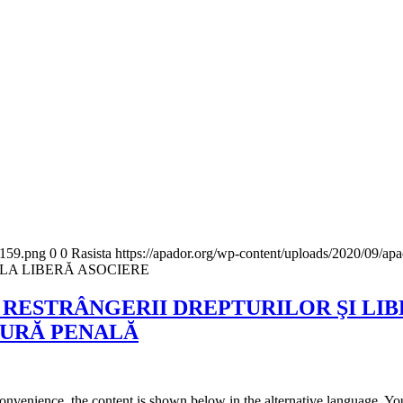
x159.png
0
0
Rasista
https://apador.org/wp-content/uploads/2020/09/a
LA LIBERĂ ASOCIERE
RESTRÂNGERII DREPTURILOR ŞI LIB
DURĂ PENALĂ
convenience, the content is shown below in the alternative language. You