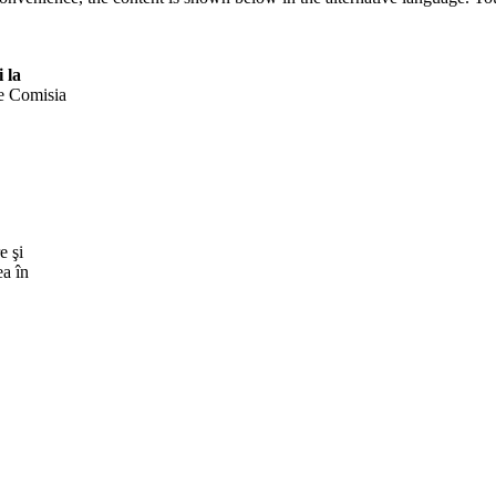
 la
de Comisia
e şi
ea în