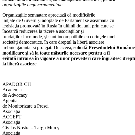
organizaţiile neguvernamentale
.
Organizaţiile semnatare apreciază că modificările
iniţiate de Guvern şi adoptate de Parlament se aseamănă cu
legislaţia promovată în Rusia în ultimii doi ani, prin care se
încearcă reducerea la tăcere a asociaţiilor şi
fundaţiilor incomode, şi sunt incompatibile cu cerinţele unei
societăţi democratice, în care dreptul la liberă asociere
trebuie garantat şi protejat. De aceea,
solicită Preşedintelui Români
modificare şi să ia toate măsurile necesare pentru a fi
evitată intrarea în vigoare a unor prevederi care îngrădesc drept
la liberă asociere
.
APADOR-CH
Academia
de Advocacy
Agenţia
de Monitorizare a Presei
Asociaţia
ACCEPT
Asociaţia
Civitas Nostra – Târgu Mureş
Asociaţia