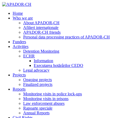
Home
Who we are
About APADOR-CH
Afilieri internaționale
APADOR-CH friends
Personal data processing practices of APADOR-CH
Funders
Activities
Detention Monitoring
ECHR
Information
Executarea hotărârilor CEDO
Legal advocacy
Projects
Ongoing projects
Finalized projects
Reports
Monitoring visits in police lock-ups
Monitoring visits in prisons
Law enforcement abuses
Rapoarte speciale
Annual Reports
Civil Rights