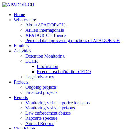
Home
Who we are
About APADOR-CH
Afilieri internaționale
APADOR-CH friends
Personal data processing practices of APADOR-CH
Funders
Activities
Detention Monitoring
ECHR
Information
Executarea hotărârilor CEDO
Legal advocacy
Projects
Ongoing projects
Finalized projects
Reports
Monitoring visits in police lock-ups
Monitoring visits in prisons
Law enforcement abuses
Rapoarte speciale
Annual Reports
Civil Rights