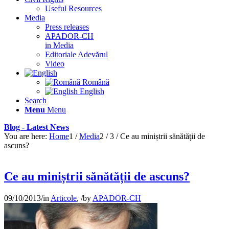
Useful Resources
Media
Press releases
APADOR-CH
in Media
Editoriale Adevărul
Video
Română
English
Search
Menu
Menu
Blog - Latest News
You are here:
Home
1
/
Media
2
/
3
/
Ce au miniștrii sănătății de
ascuns?
Ce au miniștrii sănătății de ascuns?
09/10/2013
/
in
Articole
,
/
by
APADOR-CH