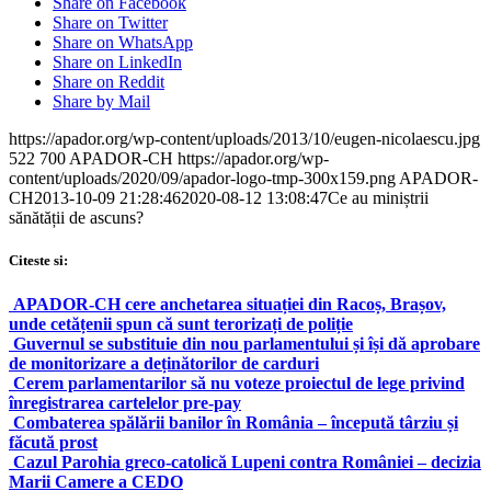
Share on Facebook
Share on Twitter
Share on WhatsApp
Share on LinkedIn
Share on Reddit
Share by Mail
https://apador.org/wp-content/uploads/2013/10/eugen-nicolaescu.jpg
522
700
APADOR-CH
https://apador.org/wp-
content/uploads/2020/09/apador-logo-tmp-300x159.png
APADOR-
CH
2013-10-09 21:28:46
2020-08-12 13:08:47
Ce au miniștrii
sănătății de ascuns?
Citeste si:
APADOR-CH cere anchetarea situației din Racoș, Brașov,
unde cetățenii spun că sunt terorizați de poliție
Guvernul se substituie din nou parlamentului și își dă aprobare
de monitorizare a deținătorilor de carduri
Cerem parlamentarilor să nu voteze proiectul de lege privind
înregistrarea cartelelor pre-pay
Combaterea spălării banilor în România – începută târziu și
făcută prost
Cazul Parohia greco-catolică Lupeni contra României – decizia
Marii Camere a CEDO