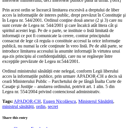
interesele ministerului, deci interesele publice până la urmă. [/box]
Prin acest ordin se încearcă limitarea excesivă a dreptului de liber
acces la informaţiile de interes public, drept prevăzut în Constituţie şi
în Legea nr. 544/2001. Ordinul conţine două anexe (2 şi 3) care nu
sunt cerute de Legea nr. 544/2001 şi care încalcă atât litera cât şi
spiritul acestei legi. Pe de o parte, se instituie o listă limitată de
informaţii ce pot fi comunicate la cerere, contrar principiului
consacrat de lege că regula o constituie accesul la orice informaţie
publică, nu numai la cele conţinute în vreo listă. Pe de altă parte, se
introduce limitarea accesului la anumite informaţii în virtutea unui
aşa-zis principiu al confidenţialităţii, care nu se regăseşte între
excepţiile prevăzute de Legea nr.544/2001.
Ordinul ministrului sănătății este nelegal, conform Legii liberului
acces la informațiile publice, prin urmare APADOR-CH a decis să
ceară Ministerului Public – Parchetului de pe lângă Înalta Curte de
Casaţie şi Justiţie – anularea ordinului, potrivit art. 1 alin. 5 din
Legea nr. 554/2004 privind contenciosul administrativ.
Tags:
APADOR-CH
,
Eugen Nicolăescu
,
Ministerul Sănătății
,
ministrul sănătății
,
ordin
,
secret
Share this entry