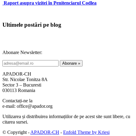
Raport asupra vizitei în Penitenciarul Codlea
Ultimele postări pe blog
Abonare Newsletter:
APADOR-CH
Str. Nicolae Tonitza 8A
Sector 3 – Bucuresti
030113 Romania
Contactați-ne la
e-mail: office@apador.org
Utilizarea și distribuirea informațiilor de pe acest site sunt libere, cu
citarea sursei.
© Copyright -
APADOR-CH
-
Enfold Theme by Kriesi