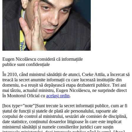
Eugen Nicolăescu consideră că informațiile
publice sunt confidențiale
În 2010, când ministrul sănătății de atunci, Cseke Attila, a încercat să
treacă la secret anumite informații cu care lucrează instituțiile din
domeniu, n-a reușit să depășească etapa dezbaterii publice. Trei ani
mai târziu, actualul ministru, Eugen Nicolăescu, ne surprinde direct
în Monitorul Oficial cu
același ordin
.
[box type=”note”]Sunt trecute la secret informații publice, cum ar fi
ștatul de funcții și ștatele de plată ale personalului, rapoarte ale
corpului de control al ministrului, sesizări ale comisiei de disciplină,
date statistice, conținutul dosarelor litigioase în care este implicat
ministerul sănătății și numele consilierilor juridici care susțin