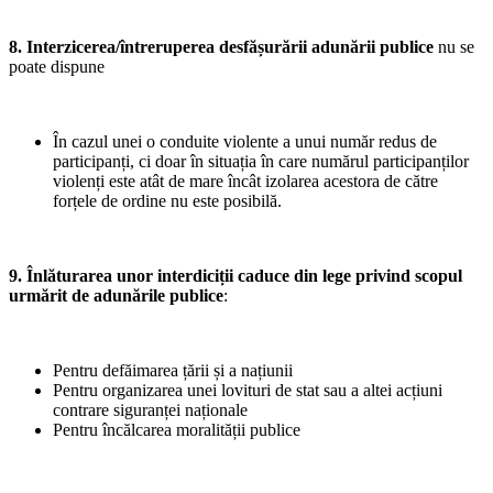
8. Interzicerea/întreruperea desfășurării adunării publice
nu se
poate dispune
În cazul unei o conduite violente a unui număr redus de
participanți, ci doar în situația în care numărul participanților
violenți este atât de mare încât izolarea acestora de către
forțele de ordine nu este posibilă.
9. Înlăturarea unor interdiciții caduce din lege privind scopul
urmărit de adunările publice
:
Pentru defăimarea țării și a națiunii
Pentru organizarea unei lovituri de stat sau a altei acțiuni
contrare siguranței naționale
Pentru încălcarea moralității publice