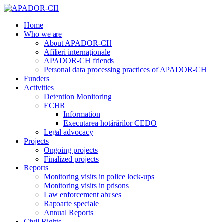
Home
Who we are
About APADOR-CH
Afilieri internaționale
APADOR-CH friends
Personal data processing practices of APADOR-CH
Funders
Activities
Detention Monitoring
ECHR
Information
Executarea hotărârilor CEDO
Legal advocacy
Projects
Ongoing projects
Finalized projects
Reports
Monitoring visits in police lock-ups
Monitoring visits in prisons
Law enforcement abuses
Rapoarte speciale
Annual Reports
Civil Rights