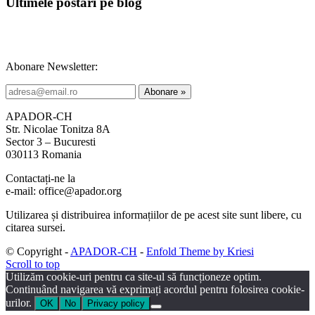
Ultimele postări pe blog
Abonare Newsletter:
APADOR-CH
Str. Nicolae Tonitza 8A
Sector 3 – Bucuresti
030113 Romania
Contactați-ne la
e-mail: office@apador.org
Utilizarea și distribuirea informațiilor de pe acest site sunt libere, cu
citarea sursei.
© Copyright -
APADOR-CH
-
Enfold Theme by Kriesi
Scroll to top
Utilizăm cookie-uri pentru ca site-ul să funcționeze optim.
Continuând navigarea vă exprimați acordul pentru folosirea cookie-
urilor.
OK
No
Privacy policy