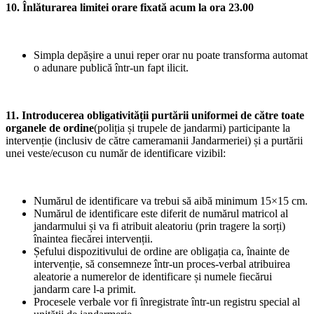
10. Înlăturarea limitei orare fixată acum la ora 23.00
Simpla depășire a unui reper orar nu poate transforma automat
o adunare publică într-un fapt ilicit.
11. Introducerea obligativității purtării uniformei de către toate
organele de ordine
(poliția și trupele de jandarmi) participante la
intervenție (inclusiv de către cameramanii Jandarmeriei) și a purtării
unei veste/ecuson cu număr de identificare vizibil:
Numărul de identificare va trebui să aibă minimum 15×15 cm.
Numărul de identificare este diferit de numărul matricol al
jandarmului și va fi atribuit aleatoriu (prin tragere la sorți)
înaintea fiecărei intervenții.
Șefului dispozitivului de ordine are obligația ca, înainte de
intervenție, să consemneze într-un proces-verbal atribuirea
aleatorie a numerelor de identificare și numele fiecărui
jandarm care l-a primit.
Procesele verbale vor fi înregistrate într-un registru special al