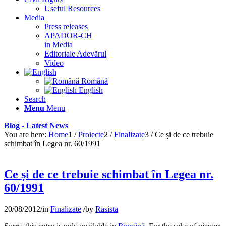
Useful Resources
Media
Press releases
APADOR-CH
in Media
Editoriale Adevărul
Video
Română
English
Search
Menu
Menu
Blog - Latest News
You are here:
Home
1
/
Proiecte
2
/
Finalizate
3
/
Ce și de ce trebuie
schimbat în Legea nr. 60/1991
Ce și de ce trebuie schimbat în Legea nr.
60/1991
20/08/2012
/
in
Finalizate
/
by
Rasista