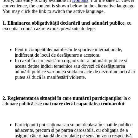
Sorry, this entry is only available in
Română
. For the sake of viewer
convenience, the content is shown below in the alternative language.
You may click the link to switch the active language.
1. Eliminarea obligativității declarării unei adunări publice
, cu
exceptia a două cazuri expres prevăzute de lege:
Pentru competiţiile/manifestările sportive internaţionale,
indiferent de locul de desfăşurare a acestora.
În cazul în care există un organizator al adunării publice și
acesta deține indicii temeinice sau dovezi că desfăşurarea
adunării publice s-ar putea solda cu acte de dezordine ori că ar
putea să ducă la manifestări violente.
2. Reglementarea situației în care numărul participanților
la o
adunare publică este
mai mare decât capacitatea trotuarului
:
Participanții pot staționa sau se pot deplasa în spațiile publice
adiacente, precum și pe partea carosabilă, cu obligația de a
asigura câte o bandă de circulație pe sens, în zona respectivă.