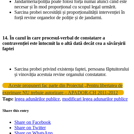
Jandarmeria/poliția poate folosi forța numai atunci când este
necesar și în mod proporțional cu scopul legal urmărit.
Sarcina probei necesității și proporționalității intervenției în
forță revine organelor de poliție și de jandarmi.
14. În cazul în care procesul-verbal de constatare a
contravenției este întocmit la o altă dată decât cea a săvârșirii
faptei
Sarcina probei privind existența faptei, persoana făptuitorului
și vinovăția acestuia revine organului constatator.
Aceste propuneri fac parte din Proiectul „Pentru libertatea de
exprimare NU trebuie autorizare – APADOR-CH 2011-2012
Tags:
legea adunărilor publice
,
modificari legea adunarilor publice
Share this entry
Share on Facebook
Share on Twitter
Share on WhatsApp