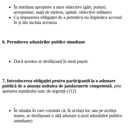
În imediata apropiere a unor obiective (gări, porturi,
aeroporturi, staţii de metrou, spitale, obiective militare)
Cu impunerea obligației de a permite/a nu împiedica accesul
în și din incinta acestora
6. Permiterea adunărilor publice simultane
Dacă acestea se desfășoară în mod pașnic
7. Introducerea obligației pentru participanții la o adunare
publică de a anunța unitatea de jandarmerie competentă
, prin
apelarea numărului unic de urgență (112)
În situația în care constată că, în același loc sau pe același
traseu, se desfășoară o altă adunare (cazul adunărilor publice
simultane)