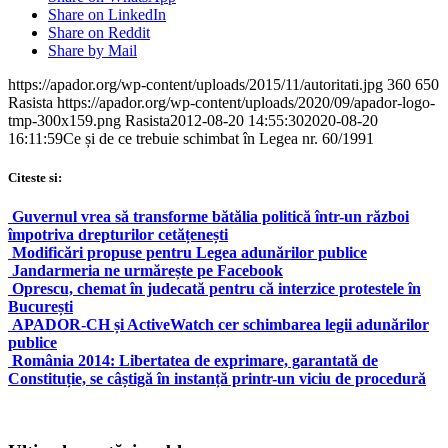
Share on LinkedIn
Share on Reddit
Share by Mail
https://apador.org/wp-content/uploads/2015/11/autoritati.jpg
360
650
Rasista
https://apador.org/wp-content/uploads/2020/09/apador-logo-
tmp-300x159.png
Rasista
2012-08-20 14:55:30
2020-08-20
16:11:59
Ce și de ce trebuie schimbat în Legea nr. 60/1991
Citeste si:
Guvernul vrea să transforme bătălia politică într-un război
împotriva drepturilor cetățenești
Modificări propuse pentru Legea adunărilor publice
Jandarmeria ne urmărește pe Facebook
Oprescu, chemat în judecată pentru că interzice protestele în
București
APADOR-CH și ActiveWatch cer schimbarea legii adunărilor
publice
România 2014: Libertatea de exprimare, garantată de
Constituție, se câștigă în instanță printr-un viciu de procedură