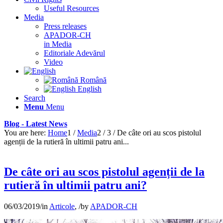
Useful Resources
Media
Press releases
APADOR-CH
in Media
Editoriale Adevărul
Video
Română
English
Search
Menu
Menu
Blog - Latest News
You are here:
Home
1
/
Media
2
/
3
/
De câte ori au scos pistolul
agenții de la rutieră în ultimii patru ani...
De câte ori au scos pistolul agenții de la
rutieră în ultimii patru ani?
06/03/2019
/
in
Articole
,
/
by
APADOR-CH