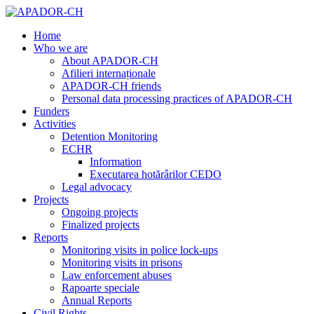
Home
Who we are
About APADOR-CH
Afilieri internaționale
APADOR-CH friends
Personal data processing practices of APADOR-CH
Funders
Activities
Detention Monitoring
ECHR
Information
Executarea hotărârilor CEDO
Legal advocacy
Projects
Ongoing projects
Finalized projects
Reports
Monitoring visits in police lock-ups
Monitoring visits in prisons
Law enforcement abuses
Rapoarte speciale
Annual Reports
Civil Rights