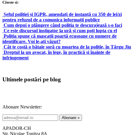
Citeste si:
Șeful poliției și IGPR, amendați de instanță cu 350 de lei/zi
pentru refuzul de a comunica informații publice
Cum depui o plângere când poliția te descurajează s-o faci
Ce este discursul instigator la ură și cum poți lupta cu el
Poliția spune că mascații poartă ecusoane cu numere de
identificare. Voi le-ați văzut?
Cât te costă o bătaie soră cu moartea de la poliție, în Târgu Jiu
Dreptul la un avocat, în lege, în practică și înainte de
infringement
Ultimele postări pe blog
Abonare Newsletter:
APADOR-CH
Str. Nicolae Tonitza 8A