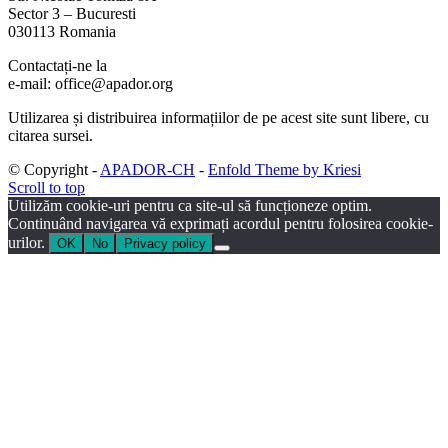
Sector 3 – Bucuresti
030113 Romania
Contactați-ne la
e-mail: office@apador.org
Utilizarea și distribuirea informațiilor de pe acest site sunt libere, cu
citarea sursei.
© Copyright -
APADOR-CH
-
Enfold Theme by Kriesi
Scroll to top
Utilizăm cookie-uri pentru ca site-ul să funcționeze optim.
Continuând navigarea vă exprimați acordul pentru folosirea cookie-
urilor.
OK
No
Privacy policy