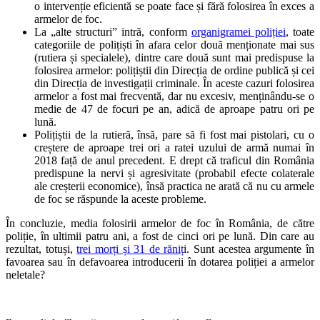
o intervenție eficientă se poate face și fără folosirea în exces a
armelor de foc.
La „alte structuri” intră, conform
organigramei poliției
, toate
categoriile de polițiști în afara celor două menționate mai sus
(rutiera și specialele), dintre care două sunt mai predispuse la
folosirea armelor: polițiștii din Direcția de ordine publică și cei
din Direcția de investigații criminale. În aceste cazuri folosirea
armelor a fost mai frecventă, dar nu excesiv, menținându-se o
medie de 47 de focuri pe an, adică de aproape patru ori pe
lună.
Polițiștii de la rutieră, însă, pare să fi fost mai pistolari, cu o
creștere de aproape trei ori a ratei uzului de armă numai în
2018 față de anul precedent. E drept că traficul din România
predispune la nervi și agresivitate (probabil efecte colaterale
ale creșterii economice), însă practica ne arată că nu cu armele
de foc se răspunde la aceste probleme.
În concluzie, media folosirii armelor de foc în România, de către
poliție, în ultimii patru ani, a fost de cinci ori pe lună. Din care au
rezultat, totuși,
trei morți și 31 de răniț
i. Sunt acestea argumente în
favoarea sau în defavoarea introducerii în dotarea poliției a armelor
neletale?