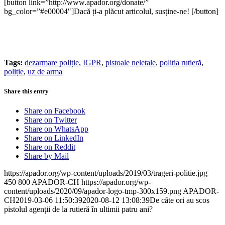
[button link=”http://www.apador.org/donate/”
bg_color=”#e00004″]Dacă ți-a plăcut articolul, susține-ne! [/button]
Tags:
dezarmare poliție
,
IGPR
,
pistoale neletale
,
poliția rutieră
,
poliție
,
uz de arma
Share this entry
Share on Facebook
Share on Twitter
Share on WhatsApp
Share on LinkedIn
Share on Reddit
Share by Mail
https://apador.org/wp-content/uploads/2019/03/trageri-politie.jpg
450
800
APADOR-CH
https://apador.org/wp-
content/uploads/2020/09/apador-logo-tmp-300x159.png
APADOR-
CH
2019-03-06 11:50:39
2020-08-12 13:08:39
De câte ori au scos
pistolul agenții de la rutieră în ultimii patru ani?