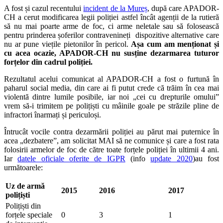
A fost și cazul recentului
incident de la Mureș
, după care APADOR-
CH a cerut modificarea legii poliției astfel încât agenții de la rutieră
să nu mai poarte arme de foc, ci arme neletale sau să folosească
pentru prinderea șoferilor contravenineți dispozitive alternative care
nu ar pune viețile pietonilor în pericol.
Așa cum am menționat și
cu acea ocazie, APADOR-CH nu susține dezarmarea tuturor
forțelor din cadrul poliției.
Rezultatul acelui comunicat al APADOR-CH a fost o furtună în
paharul social media, din care ai fi putut crede că trăim în cea mai
violentă dintre lumile posibile, iar noi „cei cu drepturile omului”
vrem să-i trimitem pe polițiști cu mâinile goale pe străzile pline de
infractori înarmați și periculoși.
Întrucât vocile contra dezarmării poliției au părut mai puternice în
acea „dezbatere”, am solicitat MAI să ne comunice și care a fost rata
folosirii armelor de foc de către toate forțele poliției în ultimii 4 ani.
Iar
datele oficiale oferite de IGPR
(info
update 2020
)au fost
următoarele:
Uz de armă
2015
2016
2017
polițiști
Polițiști din
forțele speciale
0
3
1