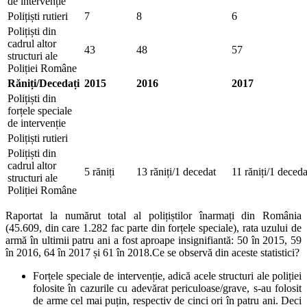
de intervenție
Polițiști rutieri
7
8
6
Polițiști din
cadrul altor
43
48
57
structuri ale
Poliției Române
Răniți/Decedați
2015
2016
2017
Polițiști din
forțele speciale
de intervenție
Polițiști rutieri
Polițiști din
cadrul altor
5 răniți
13 răniți/1 decedat
11 răniți/1 deceda
structuri ale
Poliției Române
Raportat la numărut total al polițiștilor înarmați din România
(45.609, din care 1.282 fac parte din forțele speciale), rata uzului de
armă în ultimii patru ani a fost aproape insignifiantă: 50 în 2015, 59
în 2016, 64 în 2017 și 61 în 2018.Ce se observă din aceste statistici?
Forțele speciale de intervenție, adică acele structuri ale poliției
folosite în cazurile cu adevărat periculoase/grave, s-au folosit
de arme cel mai puțin, respectiv de cinci ori în patru ani. Deci