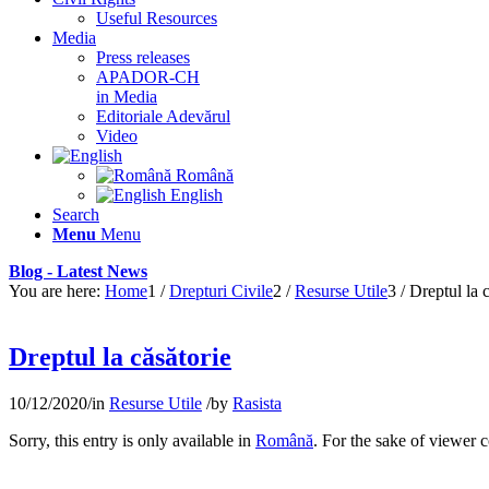
Useful Resources
Media
Press releases
APADOR-CH
in Media
Editoriale Adevărul
Video
Română
English
Search
Menu
Menu
Blog - Latest News
You are here:
Home
1
/
Drepturi Civile
2
/
Resurse Utile
3
/
Dreptul la 
Dreptul la căsătorie
10/12/2020
/
in
Resurse Utile
/
by
Rasista
Sorry, this entry is only available in
Română
. For the sake of viewer 