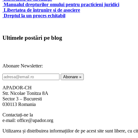
Manualul drepturilor omului pentru practicieni juridici
Libertatea de întrunire şi de asociere
Dreptul la un proces echitabil
Ultimele postări pe blog
Abonare Newsletter:
APADOR-CH
Str. Nicolae Tonitza 8A
Sector 3 – Bucuresti
030113 Romania
Contactați-ne la
e-mail: office@apador.org
Utilizarea și distribuirea informațiilor de pe acest site sunt libere, cu ci