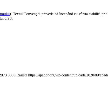
Omului
). Textul Convenţiei prevede că începând cu vârsta stabilită pri
ui drept.
2973
3005
Rasista
https://apador.org/wp-content/uploads/2020/09/apa