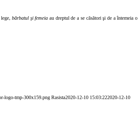
n lege,
bărbatul şi femeia
au dreptul de a se căsători şi de a întemeia o
dor-logo-tmp-300x159.png
Rasista
2020-12-10 15:03:22
2020-12-10