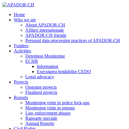
Home
Who we are
About APADOR-CH
Afilieri internaționale
APADOR-CH friends
Personal data processing practices of APADOR-CH
Funders
Activities
Detention Monitoring
ECHR
Information
Executarea hotărârilor CEDO
Legal advocacy
Projects
Ongoing projects
Finalized projects
Reports
Monitoring visits in police lock-ups
Monitoring visits in prisons
Law enforcement abuses
Rapoarte speciale
Annual Reports
Civil Rights