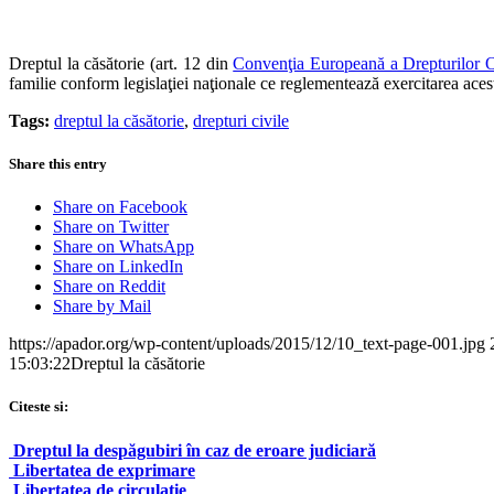
Dreptul la căsătorie (art. 12 din
Convenţia Europeană a Drepturilor 
familie conform legislaţiei naţionale ce reglementează exercitarea acest
Tags:
dreptul la căsătorie
,
drepturi civile
Share this entry
Share on Facebook
Share on Twitter
Share on WhatsApp
Share on LinkedIn
Share on Reddit
Share by Mail
https://apador.org/wp-content/uploads/2015/12/10_text-page-001.jpg
15:03:22
Dreptul la căsătorie
Citeste si:
Dreptul la despăgubiri în caz de eroare judiciară
Libertatea de exprimare
Libertatea de circulaţie