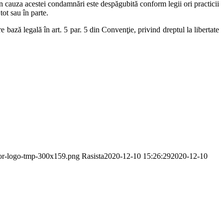
n cauza acestei condamnări este despăgubită conform legii ori practicii
tot sau în parte.
 bază legală în art. 5 par. 5 din Convenţie, privind dreptul la libertate
dor-logo-tmp-300x159.png
Rasista
2020-12-10 15:26:29
2020-12-10