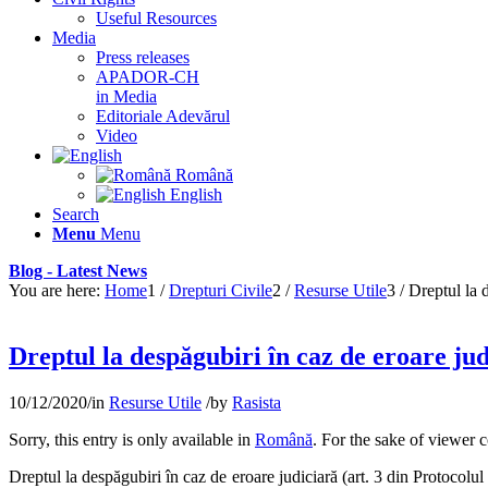
Useful Resources
Media
Press releases
APADOR-CH
in Media
Editoriale Adevărul
Video
Română
English
Search
Menu
Menu
Blog - Latest News
You are here:
Home
1
/
Drepturi Civile
2
/
Resurse Utile
3
/
Dreptul la 
Dreptul la despăgubiri în caz de eroare ju
10/12/2020
/
in
Resurse Utile
/
by
Rasista
Sorry, this entry is only available in
Română
. For the sake of viewer 
Dreptul la despăgubiri în caz de eroare judiciară (art. 3 din Protocolul 