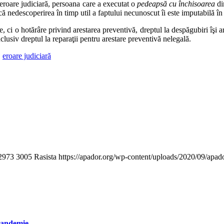
eroare judiciară, persoana care a executat o
pedeapsă cu închisoarea
di
că nedescoperirea în timp util a faptului necunoscut îi este imputabilă în 
 ci o hotărâre privind arestarea preventivă, dreptul la despăgubiri îşi are
inclusiv dreptul la reparaţii pentru arestare preventivă nelegală.
,
eroare judiciară
2973
3005
Rasista
https://apador.org/wp-content/uploads/2020/09/apa
 pandemie