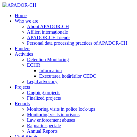
Home
Who we are
About APADOR-CH
Afilieri internaționale
APADOR-CH friends
Personal data processing practices of APADOR-CH
Funders
Activities
Detention Monitoring
ECHR
Information
Executarea hotărârilor CEDO
Legal advocacy
Projects
Ongoing projects
Finalized projects
Reports
Monitoring visits in police lock-ups
Monitoring visits in prisons
Law enforcement abuses
Rapoarte speciale
Annual Reports
Civil Rights