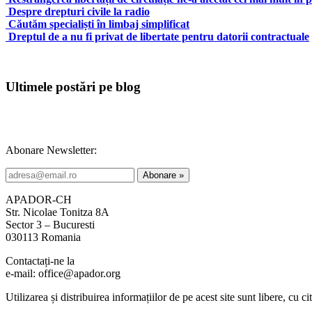
Despre drepturi civile la radio
Căutăm specialiști în limbaj simplificat
Dreptul de a nu fi privat de libertate pentru datorii contractuale
Ultimele postări pe blog
Abonare Newsletter:
APADOR-CH
Str. Nicolae Tonitza 8A
Sector 3 – Bucuresti
030113 Romania
Contactați-ne la
e-mail: office@apador.org
Utilizarea și distribuirea informațiilor de pe acest site sunt libere, cu ci