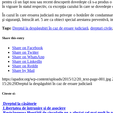
pentru că un fapt nou sau recent descoperit dovedeşte că s-a produs o 
în vigoare în statul respectiv, cu excepţia cazului în care se dovedeşte 
În cazul în care eroarea judiciară nu priveşte o hotărâre de condamnare,
şi siguranţă, întrucât art. 5 are ca obiect special arestarea preventivă, 
Tags:
Dreptul la despăgubiri în caz de eroare judiciară
,
drepturi civile
Share this entry
Share on Facebook
Share on Twitter
Share on WhatsApp
Share on LinkedIn
Share on Reddit
Share by Mail
https://apador.org/wp-content/uploads/2015/12/20_text-page-001.jpg
15:26:29
Dreptul la despăgubiri în caz de eroare judiciară
Citeste si:
Dreptul la căsătorie
Libertatea de întrunire şi de asociere
Restrângerea libertății de circulație ne-a afectat cel mai mult în