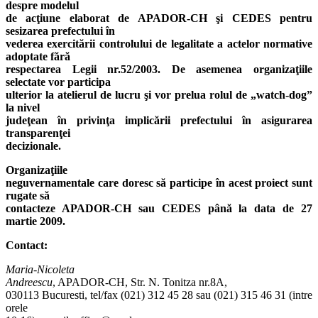
despre modelul
de acţiune elaborat de APADOR-CH şi CEDES pentru
sesizarea prefectului în
vederea exercitării controlului de legalitate a actelor normative
adoptate fără
respectarea Legii nr.52/2003. De asemenea organizaţiile
selectate vor participa
ulterior la atelierul de lucru şi vor prelua rolul de „watch-dog”
la nivel
judeţean în privinţa implicării prefectului în asigurarea
transparenţei
decizionale.
Organizaţiile
neguvernamentale care doresc să participe în acest proiect sunt
rugate să
contacteze APADOR-CH sau CEDES până la data de 27
martie 2009.
Contact:
Maria-Nicoleta
Andreescu
, APADOR-CH, Str. N. Tonitza nr.8A,
030113 Bucuresti, tel/fax (021) 312 45 28 sau (021) 315 46 31 (intre
orele