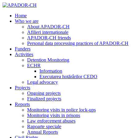
Home
Who we are
About APADOR-CH
Afilieri internaționale
APADOR-CH friends
Personal data processing practices of APADOR-CH
Funders
Activities
Detention Monitoring
ECHR
Information
Executarea hotărârilor CEDO
Legal advocacy
Projects
Ongoing projects
Finalized projects
Reports
Monitoring visits in police lock-ups
Monitoring visits in prisons
Law enforcement abuses
Rapoarte speciale
Annual Reports
Civil Rights