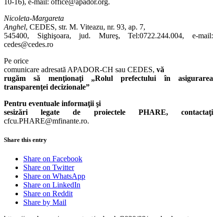
10-16), e-mail: office@apador.org.
Nicoleta-Margareta
Anghel
, CEDES, str. M. Viteazu, nr. 93, ap. 7,
545400, Sighişoara, jud. Mureş, Tel:0722.244.004, e-mail:
cedes@cedes.ro
Pe orice
comunicare adresată APADOR-CH sau CEDES,
vă
rugăm să menţionaţi „Rolul prefectului în asigurarea
transparenţei decizionale”
Pentru eventuale informaţii şi
sesizări legate de proiectele PHARE, contactaţi
cfcu.PHARE@mfinante.ro.
Share this entry
Share on Facebook
Share on Twitter
Share on WhatsApp
Share on LinkedIn
Share on Reddit
Share by Mail