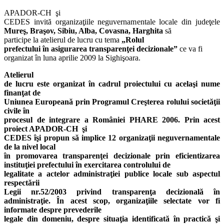
APADOR-CH şi
CEDES invită organizaţiile neguvernamentale locale din judeţele
Mureş, Braşov, Sibiu, Alba, Covasna, Harghita
să
participe la atelierul de lucru cu tema
„Rolul
prefectului în asigurarea transparenţei decizionale”
ce va fi
organizat în luna aprilie 2009 la Sighişoara.
Atelierul
de lucru este organizat în cadrul proiectului cu acelaşi nume
finanţat de
Uniunea Europeană prin Programul Creşterea rolului societăţii
civile în
procesul de integrare a României PHARE 2006. Prin acest
proiect APADOR-CH şi
CEDES îşi propun să implice 12 organizaţii neguvernamentale
de la nivel local
în promovarea transparenţei decizionale prin eficientizarea
instituţiei prefectului în exercitarea controlului de
legalitate a actelor administraţiei publice locale sub aspectul
respectării
Legii nr.52/2003 privind transparenţa decizională în
administraţie. În acest scop, organizaţiile selectate vor fi
informate despre prevederile
legale din domeniu, despre situaţia identificată în practică şi