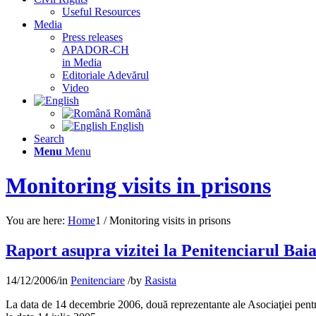
Useful Resources
Media
Press releases
APADOR-CH
in Media
Editoriale Adevărul
Video
Română
English
Search
Menu
Menu
Monitoring visits in prisons
You are here:
Home
1
/
Monitoring visits in prisons
Raport asupra vizitei la Penitenciarul Ba
14/12/2006
/
in
Penitenciare
/
by
Rasista
La data de 14 decembrie 2006, două reprezentante ale Asociaţiei pen