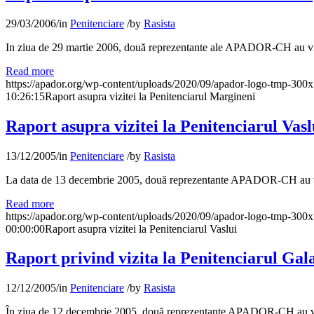
29/03/2006
/
in
Penitenciare
/
by
Rasista
In ziua de 29 martie 2006, două reprezentante ale APADOR-CH au vizit
Read more
https://apador.org/wp-content/uploads/2020/09/apador-logo-tmp-300
10:26:15
Raport asupra vizitei la Penitenciarul Margineni
Raport asupra vizitei la Penitenciarul Vasl
13/12/2005
/
in
Penitenciare
/
by
Rasista
La data de 13 decembrie 2005, două reprezentante APADOR-CH au vizit
Read more
https://apador.org/wp-content/uploads/2020/09/apador-logo-tmp-300
00:00:00
Raport asupra vizitei la Penitenciarul Vaslui
Raport privind vizita la Penitenciarul Gala
12/12/2005
/
in
Penitenciare
/
by
Rasista
În ziua de 12 decembrie 2005, două reprezentante APADOR-CH au vizita