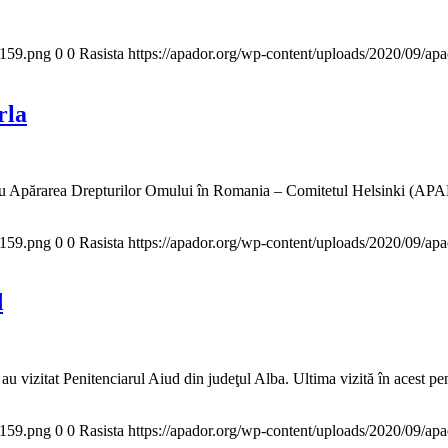
x159.png
0
0
Rasista
https://apador.org/wp-content/uploads/2020/09/a
rla
tru Apărarea Drepturilor Omului în Romania – Comitetul Helsinki (APA
x159.png
0
0
Rasista
https://apador.org/wp-content/uploads/2020/09/a
d
zitat Penitenciarul Aiud din judeţul Alba. Ultima vizită în acest penit
x159.png
0
0
Rasista
https://apador.org/wp-content/uploads/2020/09/a