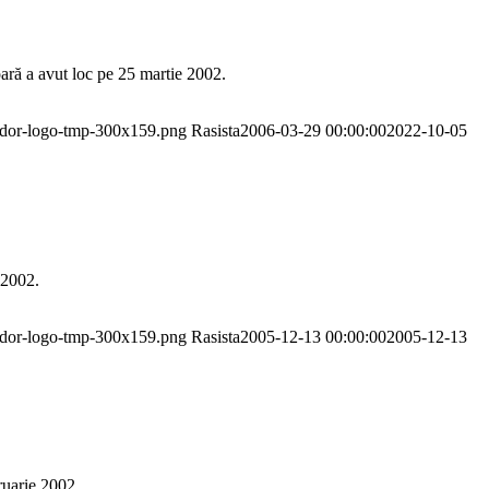
ară a avut loc pe 25 martie 2002.
pador-logo-tmp-300x159.png
Rasista
2006-03-29 00:00:00
2022-10-05
 2002.
pador-logo-tmp-300x159.png
Rasista
2005-12-13 00:00:00
2005-12-13
ruarie 2002.