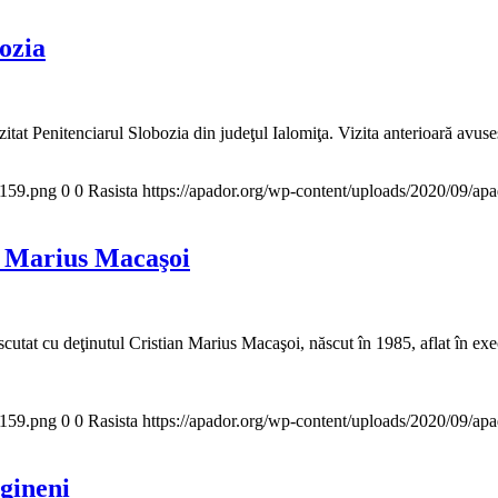
bozia
t Penitenciarul Slobozia din judeţul Ialomiţa. Vizita anterioară avuse
x159.png
0
0
Rasista
https://apador.org/wp-content/uploads/2020/09/a
n Marius Macaşoi
t cu deţinutul Cristian Marius Macaşoi, născut în 1985, aflat în execu
x159.png
0
0
Rasista
https://apador.org/wp-content/uploads/2020/09/a
rgineni