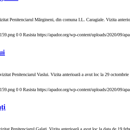
at Penitenciarul Mărgineni, din comuna I.L. Caragiale. Vizita anterio
x159.png
0
0
Rasista
https://apador.org/wp-content/uploads/2020/09/a
ui
at Penitenciarul Vaslui. Vizita anterioară a avut loc la 29 octombrie
x159.png
0
0
Rasista
https://apador.org/wp-content/uploads/2020/09/a
ţi
t Penitenciarul Galaţi. Vizita anterioară a avut loc la data de 19 feb