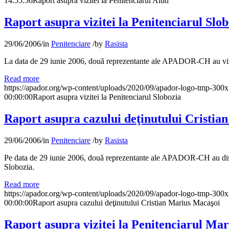
14:55:56
Raport asupra vizitei la Penitenciarul Aiud
Raport asupra vizitei la Penitenciarul Slo
29/06/2006
/
in
Penitenciare
/
by
Rasista
La data de 29 iunie 2006, două reprezentante ale APADOR-CH au vizita
Read more
https://apador.org/wp-content/uploads/2020/09/apador-logo-tmp-300
00:00:00
Raport asupra vizitei la Penitenciarul Slobozia
Raport asupra cazului deţinutului Cristia
29/06/2006
/
in
Penitenciare
/
by
Rasista
Pe data de 29 iunie 2006, două reprezentante ale APADOR-CH au discuta
Slobozia.
Read more
https://apador.org/wp-content/uploads/2020/09/apador-logo-tmp-300
00:00:00
Raport asupra cazului deţinutului Cristian Marius Macaşoi
Raport asupra vizitei la Penitenciarul Ma