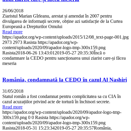
26/06/2018
Ziaristul Marian Gîrleanu, arestat și amendat în 2007 pentru
divulgarea de informații secrete, obține azi satisfacție de la Curtea
Europeană a Drepturilor Omului
Read more
https://apador.org/wp-content/uploads/2015/12/08_text-page-001.jpg
2973
2973
Rasista
https://apador.org/wp-
content/uploads/2020/09/apador-logo-tmp-300x159.png
Rasista
2018-06-26 13:43:01
2019-05-27 20:35:30
Încă o
condamnare la CEDO pentru sancționarea unui ziarist care-și făcea
meseria
România, condamnată la CEDO în cazul Al Nashiri
31/05/2018
Statul român a fost condamnat pentru complicitatea sa cu CIA în
cazul acuzațiilor privind acte de tortură în închisori secrete.
Read more
https://apador.org/wp-content/uploads/2020/09/apador-logo-tmp-
300x159.png
0
0
Rasista
https://apador.org/wp-
content/uploads/2020/09/apador-logo-tmp-300x159.png
Rasista
2018-05-31 15:23:34
2019-05-27 20:35:57
România,