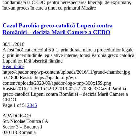
condamnată la CEDO pentru nerespectarea libertății de exprimare,
într-un proces în care a ținut cu primarul Mazăre
Cazul Parohia greco-catolică Lupeni contra
României – decizia Marii Camere a CEDO
30/11/2016
A fost încălcat articolul 6 § 1, prin durata mare a procedurilor legale
și prin incertitudinile legislative interne, totuși Parohia greco catolică
Lupeni tot fără biserică rămâne
Read more
https://apador.org/wp-content/uploads/2016/11/grand-chamber.jpg
532
800
Rasista
https://apador.org/wp-
content/uploads/2020/09/apador-logo-tmp-300x159.png
Rasista
2016-11-30 15:52:12
2019-05-27 20:36:33
Cazul Parohia
greco-catolică Lupeni contra României – decizia Marii Camere a
CEDO
Page 1 of 5
1
2
3
4
5
APADOR-CH
Str. Nicolae Tonitza 8A
Sector 3 – Bucuresti
030113 Romania