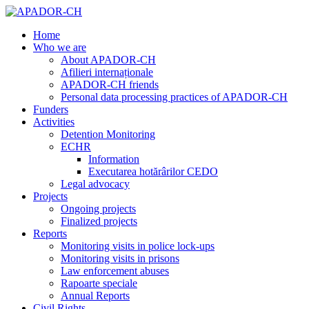
Home
Who we are
About APADOR-CH
Afilieri internaționale
APADOR-CH friends
Personal data processing practices of APADOR-CH
Funders
Activities
Detention Monitoring
ECHR
Information
Executarea hotărârilor CEDO
Legal advocacy
Projects
Ongoing projects
Finalized projects
Reports
Monitoring visits in police lock-ups
Monitoring visits in prisons
Law enforcement abuses
Rapoarte speciale
Annual Reports
Civil Rights