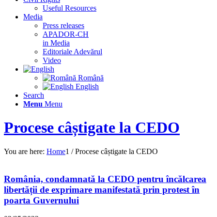
Useful Resources
Media
Press releases
APADOR-CH
in Media
Editoriale Adevărul
Video
Română
English
Search
Menu
Menu
Procese câștigate la CEDO
You are here:
Home
1
/
Procese câștigate la CEDO
România, condamnată la CEDO pentru încălcarea
libertății de exprimare manifestată prin protest în
poarta Guvernului