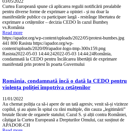
03/05/2022
Curtea Europeană spune că aplicarea regulii notificării prealabile
pentru diverse forme de exprimare a opiniei - și nu doar la
manifestările publice cu participare largă - restrânge libertatea de
exprimare a cetățenilor – decizia CEDO în cazul Bumbeș
vs.România
Read more
https://apador.org/wp-content/uploads/2022/05/protest-bumbes.jpg
441
800
Rasista
https://apador.org/wp-
content/uploads/2020/09/apador-logo-tmp-300x159.png
Rasista
2022-05-03 14:44:24
2022-05-03 14:44:24
România,
condamnată la CEDO pentru încălcarea libertății de exprimare
manifestată prin protest în poarta Guvernului
România, condamnată încă o dată la CEDO pentru
violența poliției împotriva cetățenilor
11/01/2022
Au chemat poliția ca să-i apere de un tată agresiv, venit să-și viziteze
copilul, și au ajuns în spital cu răni multiple, din cauza „legitimării”
brutale făcute de organele statului; Cazul S. și alții contra României,
câștigat la Curtea Europeană a Drepturilor Omului, caz susținut de
APADOR-CH
Read more