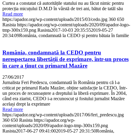
Curtea a constatat că autoritățile statului nu au făcut nimic pentru
protecția micuțului D.M.D în vârstă de trei ani, bătut de tatăl său
Read more
https://apador.org/wp-content/uploads/2015/03/cedo.jpg
360
650
Rasista
https://apador.org/wp-content/uploads/2020/09/apador-logo-
tmp-300x159.png
Rasista
2017-10-03 20:35:55
2019-05-27
20:34:09
România, condamnată la CEDO și pentru bătaia în familie
România, condamnată la CEDO pentru
nerespectarea libertății de exprimare, într-un proces
în care a ținut cu primarul Mazăre
27/06/2017
Jurnalista Feri Predescu, condamnată în România pentru că l-a
criticat pe primarul Radu Mazăre, obține satisfacție la CEDO, într-
un proces de recunoaștere a dreptului la liberă exprimare. În 2004,
când era ziarist, CEDO i-a recunoscut și fostului jurnalist Mazăre
același drept la exprimare
Read more
https://apador.org/wp-content/uploads/2017/06/feri_predescu.jpg
360
650
Rasista
https://apador.org/wp-
content/uploads/2020/09/apador-logo-tmp-300x159.png
Rasista
2017-06-27 09:41:00
2019-05-27 20:31:50
România,