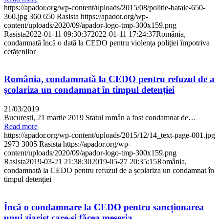
https://apador.org/wp-content/uploads/2015/08/politie-bataie-650-
360.jpg
360
650
Rasista
https://apador.org/wp-
content/uploads/2020/09/apador-logo-tmp-300x159.png
Rasista
2022-01-11 09:30:37
2022-01-11 17:24:37
România,
condamnată încă o dată la CEDO pentru violența poliției împotriva
cetățenilor
România, condamnată la CEDO pentru refuzul de a
școlariza un condamnat în timpul detenției
21/03/2019
București, 21 martie 2019 Statul român a fost condamnat de…
Read more
https://apador.org/wp-content/uploads/2015/12/14_text-page-001.jpg
2973
3005
Rasista
https://apador.org/wp-
content/uploads/2020/09/apador-logo-tmp-300x159.png
Rasista
2019-03-21 21:38:30
2019-05-27 20:35:15
România,
condamnată la CEDO pentru refuzul de a școlariza un condamnat în
timpul detenției
Încă o condamnare la CEDO pentru sancționarea
unui ziarist care-și făcea meseria