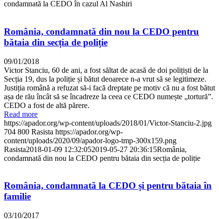
condamnată la CEDO în cazul Al Nashiri
România, condamnată din nou la CEDO pentru
bătaia din secția de poliție
09/01/2018
Victor Stanciu, 60 de ani, a fost săltat de acasă de doi polițiști de la
Secția 19, dus la poliție și bătut deoarece n-a vrut să se legitimeze.
Justiția română a refuzat să-i facă dreptate pe motiv că nu a fost bătut
așa de rău încât să se încadreze la ceea ce CEDO numește „tortură”.
CEDO a fost de altă părere.
Read more
https://apador.org/wp-content/uploads/2018/01/Victor-Stanciu-2.jpg
704
800
Rasista
https://apador.org/wp-
content/uploads/2020/09/apador-logo-tmp-300x159.png
Rasista
2018-01-09 12:32:05
2019-05-27 20:36:15
România,
condamnată din nou la CEDO pentru bătaia din secția de poliție
România, condamnată la CEDO și pentru bătaia în
familie
03/10/2017