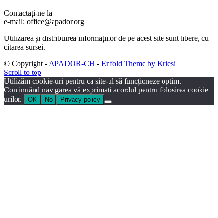
Contactați-ne la
e-mail: office@apador.org
Utilizarea și distribuirea informațiilor de pe acest site sunt libere, cu
citarea sursei.
© Copyright -
APADOR-CH
-
Enfold Theme by Kriesi
Scroll to top
Utilizăm cookie-uri pentru ca site-ul să funcționeze optim.
Continuând navigarea vă exprimați acordul pentru folosirea cookie-
urilor.
OK
No
Privacy policy