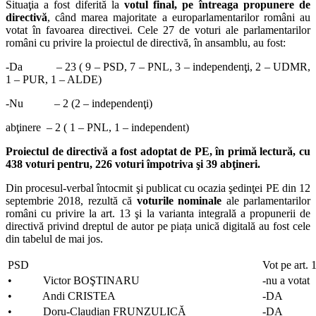
Situaţia a fost diferită la
votul final, pe întreaga propunere de
directivă
, când marea majoritate a europarlamentarilor români au
votat în favoarea directivei. Cele 27 de voturi ale parlamentarilor
români cu privire la proiectul de directivă, în ansamblu, au fost:
-Da – 23 ( 9 – PSD, 7 – PNL, 3 – independenţi, 2 – UDMR,
1 – PUR, 1 – ALDE)
-Nu – 2 (2 – independenţi)
abţinere – 2 ( 1 – PNL, 1 – independent)
Proiectul de directivă a fost adoptat de PE, în primă lectură, cu
438 voturi pentru, 226 voturi împotriva şi 39 abţineri.
Din procesul-verbal întocmit şi publicat cu ocazia şedinţei PE din 12
septembrie 2018, rezultă că
voturile nominale
ale parlamentarilor
români cu privire la art. 13 şi la varianta integrală a propunerii de
directivă privind dreptul de autor pe piața unică digitală au fost cele
din tabelul de mai jos.
PSD
Vot pe art. 
• Victor BOŞTINARU
-nu a votat
• Andi CRISTEA
-DA
• Doru-Claudian FRUNZULICĂ
-DA