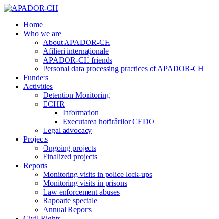
Home
Who we are
About APADOR-CH
Afilieri internaționale
APADOR-CH friends
Personal data processing practices of APADOR-CH
Funders
Activities
Detention Monitoring
ECHR
Information
Executarea hotărârilor CEDO
Legal advocacy
Projects
Ongoing projects
Finalized projects
Reports
Monitoring visits in police lock-ups
Monitoring visits in prisons
Law enforcement abuses
Rapoarte speciale
Annual Reports
Civil Rights