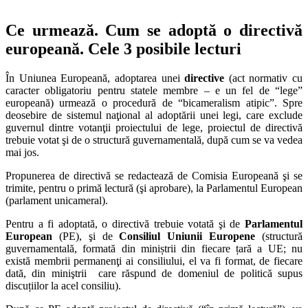
Ce urmează. Cum se adoptă o directivă
europeană. Cele 3 posibile lecturi
În Uniunea Europeană, adoptarea unei
directive
(act normativ cu
caracter obligatoriu pentru statele membre – e un fel de “lege”
europeană) urmează o procedură de “bicameralism atipic”. Spre
deosebire de sistemul naţional al adoptării unei legi, care exclude
guvernul dintre votanţii proiectului de lege, proiectul de directivă
trebuie votat şi de o structură guvernamentală, după cum se va vedea
mai jos.
Propunerea de directivă se redactează de Comisia Europeană şi se
trimite, pentru o primă lectură (şi aprobare), la Parlamentul European
(parlament unicameral).
Pentru a fi adoptată, o directivă trebuie votată şi de
Parlamentul
European
(PE), şi de
Consiliul Uniunii Europene
(structură
guvernamentală, formată din miniștrii din fiecare țară a UE; nu
există membrii permanenţi ai consiliului, el va fi format, de fiecare
dată, din miniştrii care răspund de domeniul de politică supus
discuțiilor la acel consiliu).