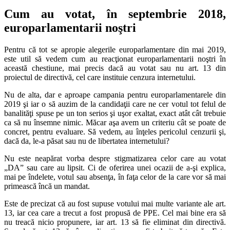
Cum au votat, în septembrie 2018,
europarlamentarii noştri
Pentru că tot se apropie alegerile europarlamentare din mai 2019,
este util să vedem cum au reacţionat europarlamentarii noştri în
această chestiune, mai precis dacă au votat sau nu art. 13 din
proiectul de directivă, cel care instituie cenzura internetului.
Nu de alta, dar e aproape campania pentru europarlamentarele din
2019 şi iar o să auzim de la candidaţii care ne cer votul tot felul de
banalităţi spuse pe un ton serios şi uşor exaltat, exact atât cât trebuie
ca să nu însemne nimic. Măcar aşa avem un criteriu cât se poate de
concret, pentru evaluare. Să vedem, au înţeles pericolul cenzurii şi,
dacă da, le-a păsat sau nu de libertatea internetului?
Nu este neapărat vorba despre stigmatizarea celor care au votat
„DA” sau care au lipsit. Ci de oferirea unei ocazii de a-şi explica,
mai pe îndelete, votul sau absenţa, în faţa celor de la care vor să mai
primească încă un mandat.
Este de precizat că au fost supuse votului mai multe variante ale art.
13, iar cea care a trecut a fost propusă de PPE. Cel mai bine era să
nu treacă nicio propunere, iar art. 13 să fie eliminat din directivă.