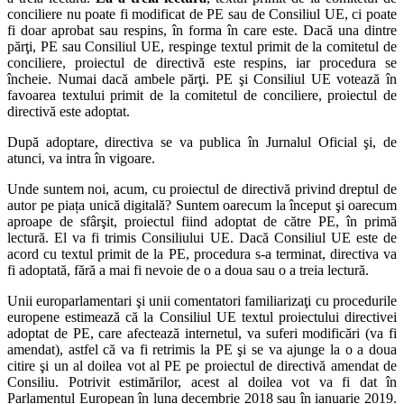
conciliere nu poate fi modificat de PE sau de Consiliul UE, ci poate
fi doar aprobat sau respins, în forma în care este. Dacă una dintre
părţi, PE sau Consiliul UE, respinge textul primit de la comitetul de
conciliere, proiectul de directivă este respins, iar procedura se
încheie. Numai dacă ambele părţi. PE şi Consiliul UE votează în
favoarea textului primit de la comitetul de conciliere, proiectul de
directivă este adoptat.
După adoptare, directiva se va publica în Jurnalul Oficial şi, de
atunci, va intra în vigoare.
Unde suntem noi, acum, cu proiectul de directivă privind dreptul de
autor pe piața unică digitală? Suntem oarecum la început şi oarecum
aproape de sfârşit, proiectul fiind adoptat de către PE, în primă
lectură. El va fi trimis Consiliului UE. Dacă Consiliul UE este de
acord cu textul primit de la PE, procedura s-a terminat, directiva va
fi adoptată, fără a mai fi nevoie de o a doua sau o a treia lectură.
Unii europarlamentari şi unii comentatori familiarizaţi cu procedurile
europene estimează că la Consiliul UE textul proiectului directivei
adoptat de PE, care afectează internetul, va suferi modificări (va fi
amendat), astfel că va fi retrimis la PE şi se va ajunge la o a doua
citire şi un al doilea vot al PE pe proiectul de directivă amendat de
Consiliu. Potrivit estimărilor, acest al doilea vot va fi dat în
Parlamentul European în luna decembrie 2018 sau în ianuarie 2019.