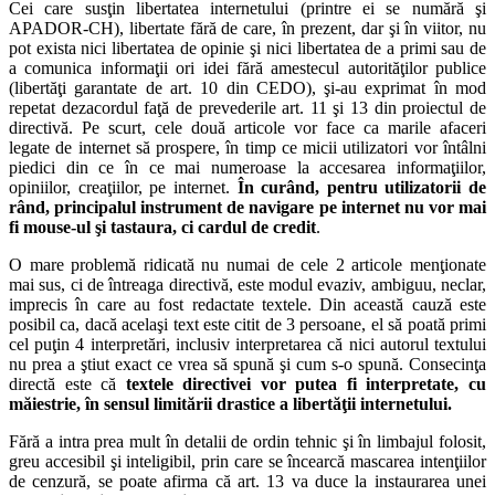
Cei care susţin libertatea internetului (printre ei se numără şi
APADOR-CH), libertate fără de care, în prezent, dar şi în viitor, nu
pot exista nici libertatea de opinie şi nici libertatea de a primi sau de
a comunica informaţii ori idei fără amestecul autorităţilor publice
(libertăţi garantate de art. 10 din CEDO), şi-au exprimat în mod
repetat dezacordul faţă de prevederile art. 11 şi 13 din proiectul de
directivă. Pe scurt, cele două articole vor face ca marile afaceri
legate de internet să prospere, în timp ce micii utilizatori vor întâlni
piedici din ce în ce mai numeroase la accesarea informaţiilor,
opiniilor, creaţiilor, pe internet.
În curând, pentru utilizatorii de
rând, principalul instrument de navigare pe internet nu vor mai
fi mouse-ul şi tastaura, ci cardul de credit
.
O mare problemă ridicată nu numai de cele 2 articole menţionate
mai sus, ci de întreaga directivă, este modul evaziv, ambiguu, neclar,
imprecis în care au fost redactate textele. Din această cauză este
posibil ca, dacă acelaşi text este citit de 3 persoane, el să poată primi
cel puţin 4 interpretări, inclusiv interpretarea că nici autorul textului
nu prea a ştiut exact ce vrea să spună şi cum s-o spună. Consecinţa
directă este că
textele directivei vor putea fi interpretate, cu
măiestrie, în sensul limitării drastice a libertăţii internetului.
Fără a intra prea mult în detalii de ordin tehnic şi în limbajul folosit,
greu accesibil şi inteligibil, prin care se încearcă mascarea intenţiilor
de cenzură, se poate afirma că art. 13 va duce la instaurarea unei