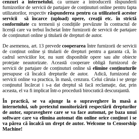
cenzuri a internetului
, ca urmare a introducerii răspunderii
furnizorilor de servicii de partajare de conținuturi online pentru fapta
utilizatorilor, respectiv
răspunderea pentru ca utilizatorii acestor
servicii să încarce (upload) opere, creaţii etc. în strictă
conformitate
cu termenii și condițiile prevăzute în contractul de
licență care va trebui încheiat între furnizorii de servicii de partajare
de conținuturi online şi titularii de drepturi de autor.
De asemenea, art. 13 prevede
cooperarea
între furnizorii de servicii
de conținut online și titularii de drepturi pentru a garanta că, în
cadrul serviciilor lor, nu sunt disponibile opere sau alte obiecte
protejate neautorizate. Această cooperare obligă furnizorul de
servicii de partajare de conținuturi online să
elimine conținuturile
presupuse că încalcă drepturile de autor. Adică, furnizorul de
servicii online va practica, în masă, cenzura. Celui căruia i se şterge
conţinutul încărcat i s-a dat dreptul să facă reclamaţie, dar, prin
aceasta, el va fi implicat într-o procedură birocratică descurajantă.
În practică, se va ajunge la o supraveghere în masă a
internetului, sub pretextul monitorizării respectării drepturilor
de autor, supraveghere care se va face automat, pe baza unui
software care va elimina automat din online orice conţinut i se
va părea că încalcă un drept de autor. Welcome to Censorship
Machine!