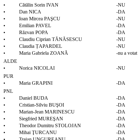
• Cătălin Sorin IVAN
-NU
• Dan NICA
-DA
• Ioan Mircea PAŞCU
-NU
• Emilian PAVEL
-DA
• Răzvan POPA
-DA
• Claudiu Ciprian TĂNĂSESCU
-NU
• Claudia ȚAPARDEL
-NU
• Maria Gabriela ZOANĂ
-nu a votat
ALDE
• Norica NICOLAI
-NU
PUR
• Maria GRAPINI
-DA
PNL
• Daniel BUDA
-DA
• Cristian-Silviu BUŞOI
-DA
• Marian-Jean MARINESCU
-DA
• Siegfried MUREŞAN
-DA
• Theodor Dumitru STOLOJAN
-DA
• Mihai ŢURCANU
-DA
• Traian UNGUREANU
-DA