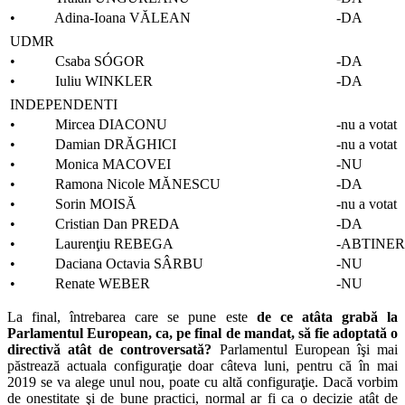
• Adina-Ioana VĂLEAN
-DA
UDMR
• Csaba SÓGOR
-DA
• Iuliu WINKLER
-DA
INDEPENDENTI
• Mircea DIACONU
-nu a votat
• Damian DRĂGHICI
-nu a votat
• Monica MACOVEI
-NU
• Ramona Nicole MĂNESCU
-DA
• Sorin MOISĂ
-nu a votat
• Cristian Dan PREDA
-DA
• Laurenţiu REBEGA
-ABTINE
• Daciana Octavia SÂRBU
-NU
• Renate WEBER
-NU
La final, întrebarea care se pune este
de ce atâta grabă la
Parlamentul European, ca, pe final de mandat, să fie adoptată o
directivă atât de controversată?
Parlamentul European îşi mai
păstrează actuala configuraţie doar câteva luni, pentru că în mai
2019 se va alege unul nou, poate cu altă configuraţie. Dacă vorbim
de onestitate şi de bune practici, normal ar fi ca o decizie atât de