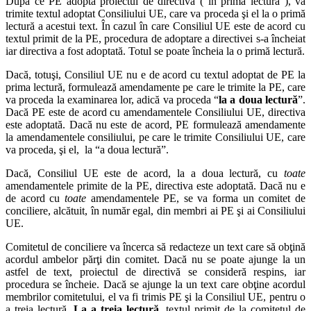
După ce PE adoptă proiectul de directivă (“în primă lectură”), va
trimite textul adoptat Consiliului UE, care va proceda şi el la o primă
lectură a acestui text. În cazul în care Consiliul UE este de acord cu
textul primit de la PE, procedura de adoptare a directivei s-a încheiat
iar directiva a fost adoptată. Totul se poate încheia la o primă lectură.
Dacă, totuşi, Consiliul UE nu e de acord cu textul adoptat de PE la
prima lectură, formulează amendamente pe care le trimite la PE, care
va proceda la examinarea lor, adică va proceda “
la a doua lectură
”.
Dacă PE este de acord cu amendamentele Consiliului UE, directiva
este adoptată. Dacă nu este de acord, PE formulează amendamente
la amendamentele consiliului, pe care le trimite Consiliului UE, care
va proceda, şi el, la “a doua lectură”.
Dacă, Consiliul UE este de acord, la a doua lectură, cu
toate
amendamentele primite de la PE, directiva este adoptată. Dacă nu e
de acord cu
toate
amendamentele PE, se va forma un comitet de
conciliere, alcătuit, în număr egal, din membri ai PE şi ai Consiliului
UE.
Comitetul de conciliere va încerca să redacteze un text care să obţină
acordul ambelor părţi din comitet. Dacă nu se poate ajunge la un
astfel de text, proiectul de directivă se consideră respins, iar
procedura se încheie. Dacă se ajunge la un text care obţine acordul
membrilor comitetului, el va fi trimis PE şi la Consiliul UE, pentru o
a treia lectură.
La a treia lectură
, textul primit de la comitetul de