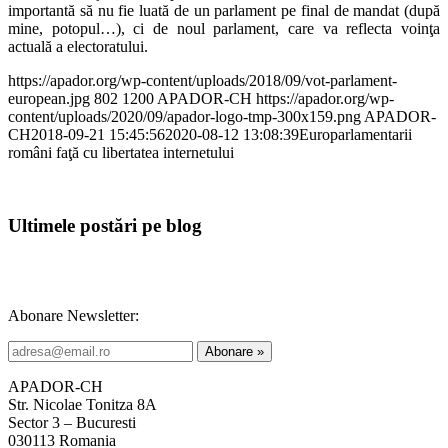
importantă să nu fie luată de un parlament pe final de mandat (după
mine, potopul…), ci de noul parlament, care va reflecta voinţa
actuală a electoratului.
https://apador.org/wp-content/uploads/2018/09/vot-parlament-
european.jpg
802
1200
APADOR-CH
https://apador.org/wp-
content/uploads/2020/09/apador-logo-tmp-300x159.png
APADOR-
CH
2018-09-21 15:45:56
2020-08-12 13:08:39
Europarlamentarii
români faţă cu libertatea internetului
Ultimele postări pe blog
Abonare Newsletter:
APADOR-CH
Str. Nicolae Tonitza 8A
Sector 3 – Bucuresti
030113 Romania