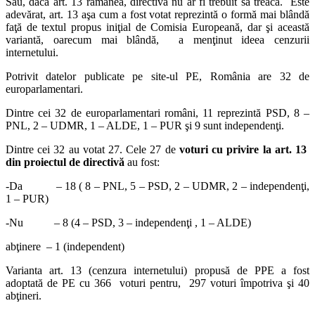
Sau, dacă art. 13 rămânea, directiva nu ar fi trebuit să treacă. Este
adevărat, art. 13 aşa cum a fost votat reprezintă o formă mai blândă
faţă de textul propus iniţial de Comisia Europeană, dar şi această
variantă, oarecum mai blândă, a menţinut ideea cenzurii
internetului.
Potrivit datelor publicate pe site-ul PE, România are 32 de
europarlamentari.
Dintre cei 32 de europarlamentari români, 11 reprezintă PSD, 8 –
PNL, 2 – UDMR, 1 – ALDE, 1 – PUR şi 9 sunt independenţi.
Dintre cei 32 au votat 27. Cele 27 de
voturi cu privire la art. 13
din proiectul de directivă
au fost:
-Da – 18 ( 8 – PNL, 5 – PSD, 2 – UDMR, 2 – independenţi,
1 – PUR)
-Nu – 8 (4 – PSD, 3 – independenţi , 1 – ALDE)
abţinere – 1 (independent)
Varianta art. 13 (cenzura internetului) propusă de PPE a fost
adoptată de PE cu 366 voturi pentru, 297 voturi împotriva şi 40
abţineri.