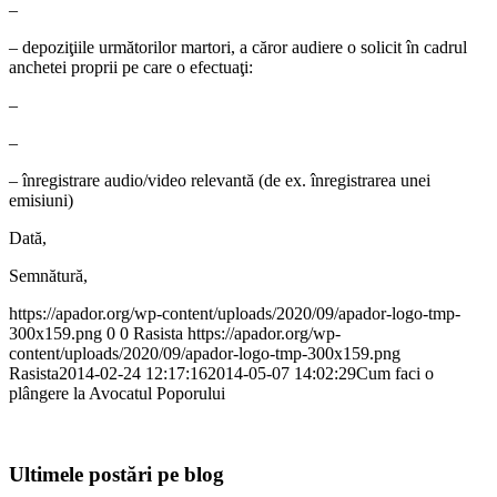
–
– depoziţiile următorilor martori, a căror audiere o solicit în cadrul
anchetei proprii pe care o efectuaţi:
–
–
– înregistrare audio/video relevantă (de ex. înregistrarea unei
emisiuni)
Dată,
Semnătură,
https://apador.org/wp-content/uploads/2020/09/apador-logo-tmp-
300x159.png
0
0
Rasista
https://apador.org/wp-
content/uploads/2020/09/apador-logo-tmp-300x159.png
Rasista
2014-02-24 12:17:16
2014-05-07 14:02:29
Cum faci o
plângere la Avocatul Poporului
Ultimele postări pe blog