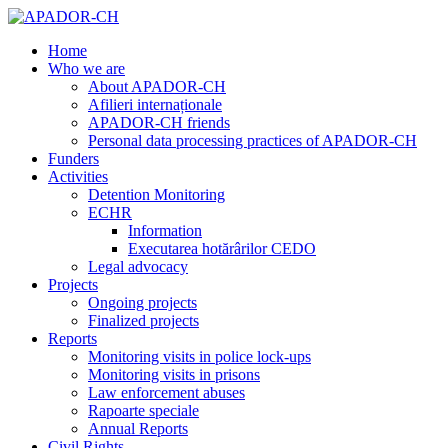
Home
Who we are
About APADOR-CH
Afilieri internaționale
APADOR-CH friends
Personal data processing practices of APADOR-CH
Funders
Activities
Detention Monitoring
ECHR
Information
Executarea hotărârilor CEDO
Legal advocacy
Projects
Ongoing projects
Finalized projects
Reports
Monitoring visits in police lock-ups
Monitoring visits in prisons
Law enforcement abuses
Rapoarte speciale
Annual Reports
Civil Rights