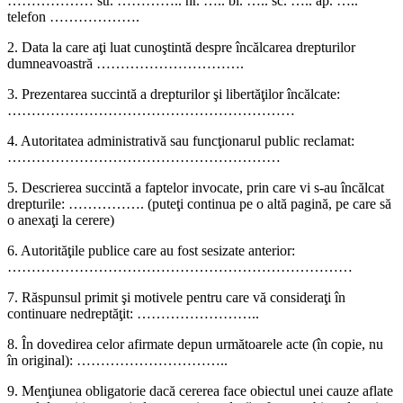
……………… str. ………….. nr. ….. bl. ….. sc. ….. ap. …..
telefon ……………….
2. Data la care aţi luat cunoştintă despre încălcarea drepturilor
dumneavoastră ………………………….
3. Prezentarea succintă a drepturilor şi libertăţilor încălcate:
……………………………………………………
4. Autoritatea administrativă sau funcţionarul public reclamat:
…………………………………………………
5. Descrierea succintă a faptelor invocate, prin care vi s-au încălcat
drepturile: ……………. (puteţi continua pe o altă pagină, pe care să
o anexaţi la cerere)
6. Autorităţile publice care au fost sesizate anterior:
………………………………………………………………
7. Răspunsul primit şi motivele pentru care vă consideraţi în
continuare nedreptăţit: ……………………..
8. În dovedirea celor afirmate depun următoarele acte (în copie, nu
în original): …………………………..
9. Menţiunea obligatorie dacă cererea face obiectul unei cauze aflate