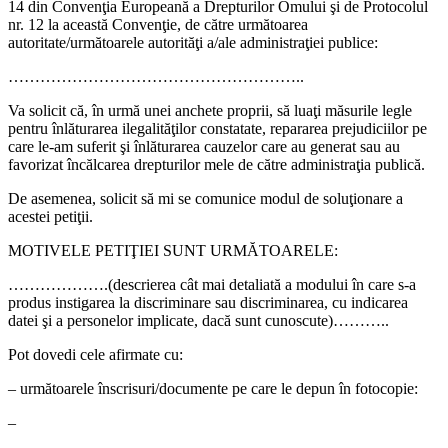
14 din Convenţia Europeană a Drepturilor Omului şi de Protocolul
nr. 12 la această Convenţie, de către următoarea
autoritate/următoarele autorităţi a/ale administraţiei publice:
………………………………………………..
Va solicit că, în urmă unei anchete proprii, să luaţi măsurile legle
pentru înlăturarea ilegalităţilor constatate, repararea prejudiciilor pe
care le-am suferit şi înlăturarea cauzelor care au generat sau au
favorizat încălcarea drepturilor mele de către administraţia publică.
De asemenea, solicit să mi se comunice modul de soluţionare a
acestei petiţii.
MOTIVELE PETIŢIEI SUNT URMĂTOARELE:
……………….(descrierea cât mai detaliată a modului în care s-a
produs instigarea la discriminare sau discriminarea, cu indicarea
datei şi a personelor implicate, dacă sunt cunoscute)………..
Pot dovedi cele afirmate cu:
– următoarele înscrisuri/documente pe care le depun în fotocopie:
–