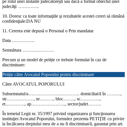
pe rolul unei instante judecatoreşti sau dacă a format obiectul unei
judecăţi: …………..
10. Doresc ca toate informaţiile şi rezultatele acestei cereri să rămână
confidenţiale:DA NU
11. Cererea este depusă o Personal o Prin mandatar
Data ……………
Semnătura …………………
Precum și un model de petiție ce trebuie formulat în caz de
discriminare:
Petiție către Avocatul Poporului pentru discriminare
Către AVOCATUL POPORULUI
Subsemnatul/a……………………………. domiciliat/ă în ………,
str………………, nr………, bloc…….., sc………….,
et…………., ap………………….., sector/judet………
În temeiul Legii nr. 35/1997 privind organizarea şi funcţionarea
instituţiei Avocatul Poporului, formulez prezenta PETIŢIE cu privire
la încălcarea dreptului meu de a nu fi discriminat/ă, garantat prin art.