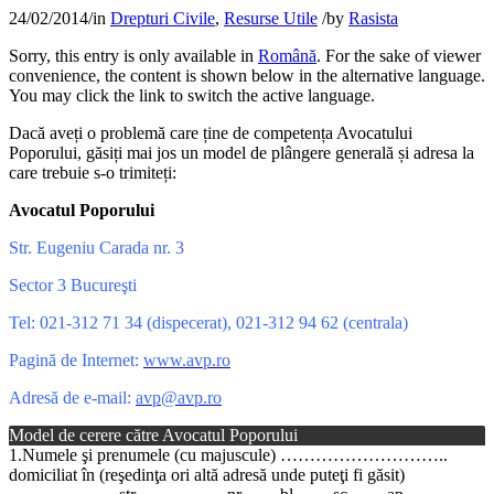
24/02/2014
/
in
Drepturi Civile
,
Resurse Utile
/
by
Rasista
Sorry, this entry is only available in
Română
. For the sake of viewer
convenience, the content is shown below in the alternative language.
You may click the link to switch the active language.
Dacă aveți o problemă care ține de competența Avocatului
Poporului, găsiți mai jos un model de plângere generală și adresa la
care trebuie s-o trimiteți:
Avocatul Poporului
Str. Eugeniu Carada nr. 3
Sector 3 Bucureşti
Tel: 021-312 71 34 (dispecerat), 021-312 94 62 (centrala)
Pagină de Internet:
www.avp.ro
Adresă de e-mail:
avp@avp.ro
Model de cerere către Avocatul Poporului
1.Numele şi prenumele (cu majuscule) ………………………..
domiciliat în (reşedinţa ori altă adresă unde puteţi fi găsit)