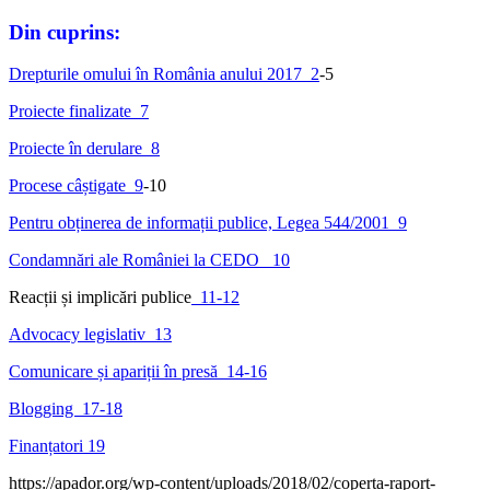
Din cuprins:
Drepturile omului în România anului 2017 2
-5
Proiecte finalizate 7
Proiecte în derulare 8
Procese câștigate 9
-10
Pentru obținerea de informații publice, Legea 544/2001 9
Condamnări ale României la CEDO 10
Reacții și implicări publice
11-12
Advocacy legislativ 13
Comunicare și apariții în presă 14-16
Blogging 17-18
Finanțatori 19
https://apador.org/wp-content/uploads/2018/02/coperta-raport-