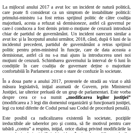
La mijlocul anului 2017 a avut loc un incident de natură politică,
care poate fi considerat ca un simptom de instabilitate politică:
primului-ministru i-a fost retras sprijinul politic de către coaliţia
majoritară, acesta a refuzat să demisioneze, astfel că guvernul pe
care-l conducea a fost demis printr-o moţiune de cenzură introdusă
chiar de partidul de guvernământ. Un incident oarecum similar a
avut loc şi la începutul anului următor, 2018, când, după 6 luni de la
incidentul precedent, partidul de guvernământ a retras sprijinul
politic pentru prim-ministrul în funcţie, care de data aceasta a
demisionat, astfel că nu s-a mai ajuns la introducerea unei noi
moţiuni de cenzură. Schimbarea guvernului la interval de 6 luni în
condițiile în care coaliția de guvernare deține o majoritate
confortabilă în Parlament a creat o stare de confuzie în societate.
În a doua parte a anului 2017, protestele de stradă au vizat o altă
măsura legislativă, iniţial asumată de Guvern, prin Ministerul
Justiţiei, iar ulterior preluată de un grup de parlamentari. Este vorba
despre ceea ce s-a numit
„modificarea legilor justiţiei”
(modificarea a 3 legi din domeniul organizării şi funcţionarii justiţiei,
legi cu totul diferite de Codul penal sau Codul de procedură penală).
Este posibil ca radicalizarea existentă în societate, poziţiile
ireductibile ale taberelor pro şi contra, să fie motivul pentru care
tabără „contra” a respins, iniţial, orice dialog privind modificările la