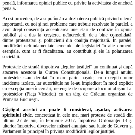
penală, informarea opiniei publice cu privire la activitatea de anchetă
penală.
Acest procedeu, de a supraîncărca dezbaterea publică privind o temă
importantă, cu noi şi noi probleme care trebuie rezolvate în paralel, a
avut drept consecinţă accentuarea unei stări de confuzie în opinia
publică şi a dus la creşterea neîncrederii, deja bine consolidată,
dintre protestatari şi politicienii din coaliţia majoritară. În paralel,
modificări nefundamentate temeinic ale legislației în alte domenii
esențiale, cum ar fi fiscalitatea, au contribuit și ele la polarizarea
societății.
Protestele de stradă împotriva „legilor justiţiei” au continuat şi după
atacarea acestora la Curtea Constituţională. De-a lungul anului
protestele s-au derulat în mare parte pașnic, cu excepția unor
incidente izolate, iar autoritățile nu le-au împiedicat în mod explicit
cu excepţia unei încercări, nereuşite de ocupare a locului obişnuit al
protestelor (Piaţa Victoriei) cu un târg de Crăciun organizat de
Primăria București.
Câștigul acestui an poate fi considerat, așadar, activarea
spiritului civic
,
concretizat în cele mai mari proteste de stradă din
ultimii 27 de ani, în februarie 2017, împotriva Ordonanței 13 și
ulterior împotriva diverselor măsuri anunțate sau luate de Guvern și
Parlament în principal în privința modificării legilor justiției.