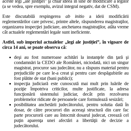
aceste legi „ale justiţiei” şi chiar ideea în sine de modificare a legilor
(a se vedea, spre exemplu, avizul integral negativ, dat de CSM).
Este discutabilă respingerea
ab initio
a ideii modificării
reglementărilor care privesc, printre altele, răspunderea magistraţilor,
organizarea inspecţiei judiciare, anchetarea magistraţilor, atâta vreme
cât actualele reglementări legale sunt ineficiente.
Astfel, sub imperiul actualelor „legi ale justiției”, în vigoare de
circa 14 ani, se poate observa că
:
deşi au fost numeroase achitări la instanţele din ţară şi
condamnări la CEDO ale României, niciodată, nici un singur
magistrat, procuror sau judecător, nu a răspuns material pentru
prejudiciile pe care le-a creat şi pentru care despăgubirile au
fost plătite de stat (bani publici);
inspecţia judiciară este cunoscută mai mult prin luările de
poziţie împotriva criticilor, multe justificate, la adresa
funcţionării sistemului judiciar, decât prin rezolvarea
problemelor ridicate de persoanele care formulează sesizări;
posibilitatea anchetării judecătorului, pentru solutia dată în
dosar, de către procurori din aceeaşi structură din care fac
parte procurorii care au întocmit dosarul judecat, creează cel
puţin aparenţa unei afectări a libertăţii de decizie a
judecătorului.