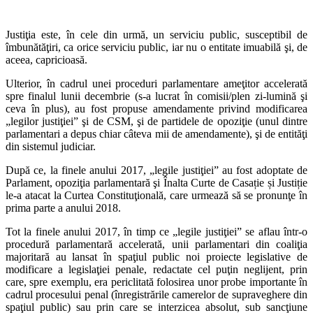
Justiţia este, în cele din urmă, un serviciu public, susceptibil de
îmbunătăţiri, ca orice serviciu public, iar nu o entitate imuabilă şi, de
aceea, capricioasă.
Ulterior, în cadrul unei proceduri parlamentare ameţitor accelerată
spre finalul lunii decembrie (s-a lucrat în comisii/plen zi-lumină şi
ceva în plus), au fost propuse amendamente privind modificarea
„legilor justiţiei” şi de CSM, şi de partidele de opoziţie (unul dintre
parlamentari a depus chiar câteva mii de amendamente), şi de entităţi
din sistemul judiciar.
După ce, la finele anului 2017, „legile justiţiei” au fost adoptate de
Parlament, opoziţia parlamentară şi Înalta Curte de Casație și Justiție
le-a atacat la Curtea Constituţională, care urmează să se pronunţe în
prima parte a anului 2018.
Tot la finele anului 2017, în timp ce „legile justiţiei” se aflau într-o
procedură parlamentară accelerată, unii parlamentari din coaliţia
majoritară au lansat în spaţiul public noi proiecte legislative de
modificare a legislaţiei penale, redactate cel puţin neglijent, prin
care, spre exemplu, era periclitată folosirea unor probe importante în
cadrul procesului penal (înregistrările camerelor de supraveghere din
spaţiul public) sau prin care se interzicea absolut, sub sancţiune