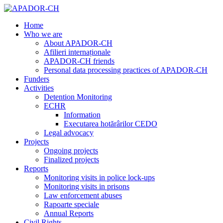
Home
Who we are
About APADOR-CH
Afilieri internaționale
APADOR-CH friends
Personal data processing practices of APADOR-CH
Funders
Activities
Detention Monitoring
ECHR
Information
Executarea hotărârilor CEDO
Legal advocacy
Projects
Ongoing projects
Finalized projects
Reports
Monitoring visits in police lock-ups
Monitoring visits in prisons
Law enforcement abuses
Rapoarte speciale
Annual Reports
Civil Rights