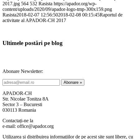
2017.jpg
564
532
Rasista
https://apador.org/wp-
content/uploads/2020/09/apador-logo-tmp-300x159.png
Rasista
2018-02-07 12:56:50
2018-02-08 00:15:45
Raportul de
activitate al APADOR-CH 2017
Ultimele postări pe blog
Abonare Newsletter:
APADOR-CH
Str. Nicolae Tonitza 8A
Sector 3 – Bucuresti
030113 Romania
Contactați-ne la
e-mail: office@apador.org
Utilizarea și distribuirea informațiilor de pe acest site sunt libere, cu