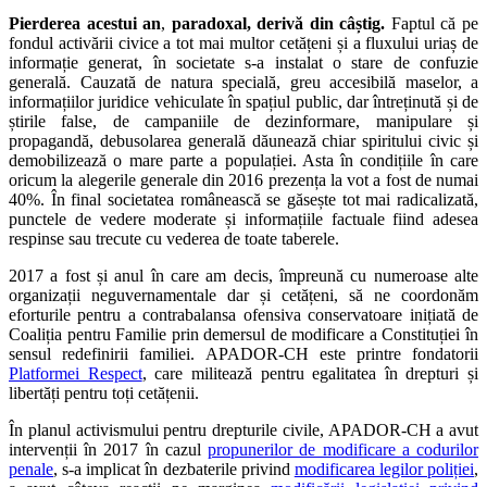
Pierderea acestui an
,
paradoxal, derivă din câștig
.
Faptul că pe
fondul activării civice a tot mai multor cetățeni și a fluxului uriaș de
informație generat, în societate s-a instalat o stare de confuzie
generală. Cauzată de natura specială, greu accesibilă maselor, a
informațiilor juridice vehiculate în spațiul public, dar întreținută și de
știrile false, de campaniile de dezinformare, manipulare și
propagandă, debusolarea generală dăunează chiar spiritului civic și
demobilizează o mare parte a populației. Asta în condițiile în care
oricum la alegerile generale din 2016 prezența la vot a fost de numai
40%. În final societatea românească se găsește tot mai radicalizată,
punctele de vedere moderate și informațiile factuale fiind adesea
respinse sau trecute cu vederea de toate taberele.
2017 a fost și anul în care am decis, împreună cu numeroase alte
organizații neguvernamentale dar și cetățeni, să ne coordonăm
eforturile pentru a contrabalansa ofensiva conservatoare inițiată de
Coaliția pentru Familie prin demersul de modificare a Constituției în
sensul redefinirii familiei. APADOR-CH este printre fondatorii
Platformei Respect
, care militează pentru egalitatea în drepturi și
libertăți pentru toți cetățenii.
În planul activismului pentru drepturile civile, APADOR-CH a avut
intervenții în 2017 în cazul
propunerilor de modificare a codurilor
penale
, s-a implicat în dezbaterile privind
modificarea legilor poliției
,