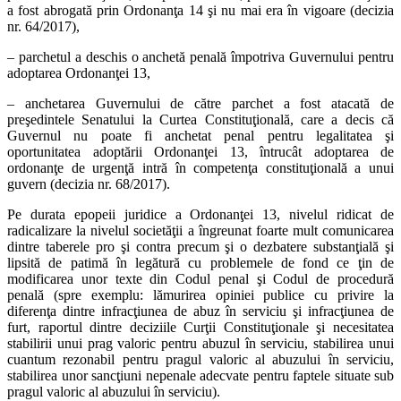
a fost abrogată prin Ordonanţa 14 şi nu mai era în vigoare (decizia
nr. 64/2017),
– parchetul a deschis o anchetă penală împotriva Guvernului pentru
adoptarea Ordonanţei 13,
– anchetarea Guvernului de către parchet a fost atacată de
preşedintele Senatului la Curtea Constituţională, care a decis că
Guvernul nu poate fi anchetat penal pentru legalitatea şi
oportunitatea adoptării Ordonanţei 13, întrucât adoptarea de
ordonanţe de urgenţă intră în competenţa constituţională a unui
guvern (decizia nr. 68/2017).
Pe durata epopeii juridice a Ordonanţei 13, nivelul ridicat de
radicalizare la nivelul societăţii a îngreunat foarte mult comunicarea
dintre taberele pro şi contra precum şi o dezbatere substanţială şi
lipsită de patimă în legătură cu problemele de fond ce ţin de
modificarea unor texte din Codul penal şi Codul de procedură
penală (spre exemplu: lămurirea opiniei publice cu privire la
diferenţa dintre infracţiunea de abuz în serviciu şi infracţiunea de
furt, raportul dintre deciziile Curţii Constituţionale şi necesitatea
stabilirii unui prag valoric pentru abuzul în serviciu, stabilirea unui
cuantum rezonabil pentru pragul valoric al abuzului în serviciu,
stabilirea unor sancţiuni nepenale adecvate pentru faptele situate sub
pragul valoric al abuzului în serviciu).