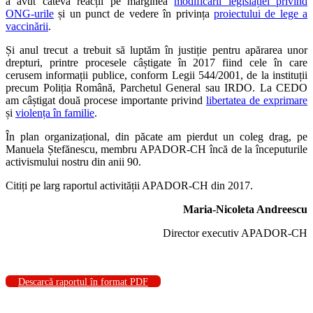
a avut câteva reacții pe marginea
modificării legislației privind
ONG-urile
și un punct de vedere în privința
proiectului de lege a
vaccinării
.
Și anul trecut a trebuit să luptăm în justiție pentru apărarea unor
drepturi, printre procesele câștigate în 2017 fiind cele în care
cerusem informații publice, conform Legii 544/2001, de la instituții
precum Poliția Română, Parchetul General sau IRDO. La CEDO
am câștigat două procese importante privind
libertatea de exprimare
și
violența în familie
.
În plan organizațional, din păcate am pierdut un coleg drag, pe
Manuela Ștefănescu, membru APADOR-CH încă de la începuturile
activismului nostru din anii 90.
Citiți pe larg raportul activității APADOR-CH din 2017.
Maria-Nicoleta Andreescu
Director executiv APADOR-CH
Descarcă raportul în format PDF