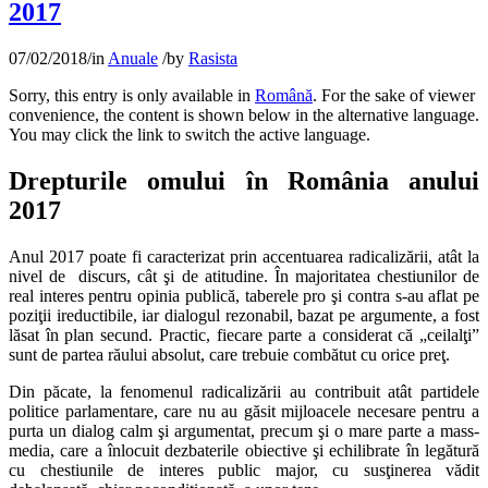
2017
07/02/2018
/
in
Anuale
/
by
Rasista
Sorry, this entry is only available in
Română
. For the sake of viewer
convenience, the content is shown below in the alternative language.
You may click the link to switch the active language.
Drepturile omului în România anului
2017
Anul 2017 poate fi caracterizat prin accentuarea radicalizării, atât la
nivel de discurs, cât şi de atitudine. În majoritatea chestiunilor de
real interes pentru opinia publică, taberele pro şi contra s-au aflat pe
poziţii ireductibile, iar dialogul rezonabil, bazat pe argumente, a fost
lăsat în plan secund. Practic, fiecare parte a considerat că „ceilalţi”
sunt de partea răului absolut, care trebuie combătut cu orice preţ.
Din păcate, la fenomenul radicalizării au contribuit atât partidele
politice parlamentare, care nu au găsit mijloacele necesare pentru a
purta un dialog calm şi argumentat, precum şi o mare parte a mass-
media, care a înlocuit dezbaterile obiective şi echilibrate în legătură
cu chestiunile de interes public major, cu susţinerea vădit