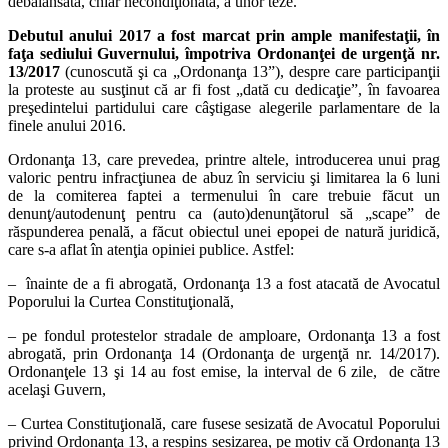
debalansată, chiar necondiţionată, a unor teze.
Debutul anului 2017 a fost marcat prin ample manifestaţii, în
faţa sediului Guvernului, împotriva Ordonanţei de urgenţă nr.
13/2017
(cunoscută şi ca „Ordonanţa 13”), despre care participanţii
la proteste au susţinut că ar fi fost „dată cu dedicaţie”, în favoarea
preşedintelui partidului care câştigase alegerile parlamentare de la
finele anului 2016.
Ordonanţa 13, care prevedea, printre altele, introducerea unui prag
valoric pentru infracţiunea de abuz în serviciu şi limitarea la 6 luni
de la comiterea faptei a termenului în care trebuie făcut un
denunţ/autodenunţ pentru ca (auto)denunţătorul să „scape” de
răspunderea penală, a făcut obiectul unei epopei de natură juridică,
care s-a aflat în atenţia opiniei publice. Astfel:
– înainte de a fi abrogată, Ordonanţa 13 a fost atacată de Avocatul
Poporului la Curtea Constituţională,
– pe fondul protestelor stradale de amploare, Ordonanţa 13 a fost
abrogată, prin Ordonanţa 14 (Ordonanţa de urgenţă nr. 14/2017).
Ordonanţele 13 şi 14 au fost emise, la interval de 6 zile, de către
acelaşi Guvern,
– Curtea Constituţională, care fusese sesizată de Avocatul Poporului
privind Ordonanţa 13, a respins sesizarea, pe motiv că Ordonanţa 13