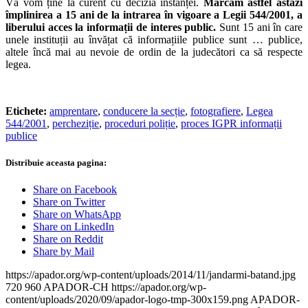
Vă vom ține la curent cu decizia instanței.
Marcăm astfel astăzi
împlinirea a 15 ani de la intrarea în vigoare a Legii 544/2001, a
liberului acces la informații de interes public.
Sunt 15 ani în care
unele instituții au învățat că informațiile publice sunt … publice,
altele încă mai au nevoie de ordin de la judecători ca să respecte
legea.
Etichete:
amprentare
,
conducere la secție
,
fotografiere
,
Legea
544/2001
,
percheziție
,
proceduri poliție
,
proces IGPR informații
publice
Distribuie aceasta pagina:
Share on Facebook
Share on Twitter
Share on WhatsApp
Share on LinkedIn
Share on Reddit
Share by Mail
https://apador.org/wp-content/uploads/2014/11/jandarmi-batand.jpg
720
960
APADOR-CH
https://apador.org/wp-
content/uploads/2020/09/apador-logo-tmp-300x159.png
APADOR-