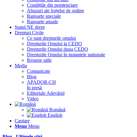
Condițiile din penitenciare
Abuzuri ale forțelor de ordine
Rapoarte speciale
Rapoarte anuale
Statul NE drept
Drepturi Civile
Ce sunt drepturile omului
Drepturile Omului la CEDO
Drepturile Omului dupa CEDO
Drepturile Omului în instantele nationale
Resurse utile
Media
Comunicate
Blog
APADOR-CH
în presă
Editoriale Adevărul
Video
Română
English
Cautare
Menu
Menu
Blog - Ultimele știri