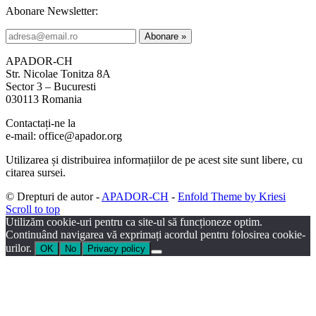
Abonare Newsletter:
APADOR-CH
Str. Nicolae Tonitza 8A
Sector 3 – Bucuresti
030113 Romania
Contactați-ne la
e-mail: office@apador.org
Utilizarea și distribuirea informațiilor de pe acest site sunt libere, cu
citarea sursei.
© Drepturi de autor -
APADOR-CH
-
Enfold Theme by Kriesi
Scroll to top
Utilizăm cookie-uri pentru ca site-ul să funcționeze optim.
Continuând navigarea vă exprimați acordul pentru folosirea cookie-
urilor.
OK
No
Privacy policy