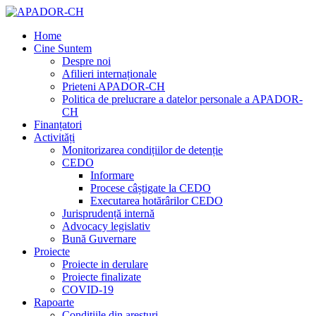
Home
Cine Suntem
Despre noi
Afilieri internaționale
Prieteni APADOR-CH
Politica de prelucrare a datelor personale a APADOR-
CH
Finanțatori
Activități
Monitorizarea condițiilor de detenție
CEDO
Informare
Procese câștigate la CEDO
Executarea hotărârilor CEDO
Jurisprudență internă
Advocacy legislativ
Bună Guvernare
Proiecte
Proiecte in derulare
Proiecte finalizate
COVID-19
Rapoarte
Condițiile din aresturi