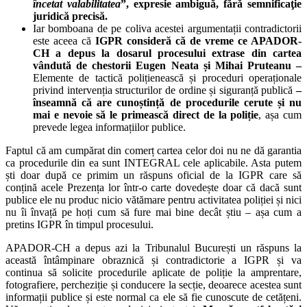
încetat valabilitatea
”, expresie ambiguă, fără semnificaţie
juridică precisă.
Iar bomboana de pe coliva acestei argumentații contradictorii
este aceea că
IGPR consideră că de vreme ce APADOR-
CH a depus la dosarul procesului extrase din cartea
vândută de chestorii Eugen Neata și Mihai Pruteanu –
Elemente de tactică polițienească și proceduri operaționale
privind intervenția structurilor de ordine și siguranță publică
–
înseamnă că are cunoștință de procedurile cerute și nu
mai e nevoie să le primească direct de la poliție
, așa cum
prevede legea informațiilor publice.
Faptul că am cumpărat din comerț cartea celor doi nu ne dă garantia
ca procedurile din ea sunt INTEGRAL cele aplicabile. Asta putem
ști doar după ce primim un răspuns oficial de la IGPR care să
conțină acele Prezența lor într-o carte dovedește doar că dacă sunt
publice ele nu produc nicio vătămare pentru activitatea poliției și nici
nu îi învață pe hoți cum să fure mai bine decât știu – așa cum a
pretins IGPR în timpul procesului.
APADOR-CH a depus azi la Tribunalul București un răspuns la
această întâmpinare obraznică și contradictorie a IGPR și va
continua să solicite procedurile aplicate de poliție la amprentare,
fotografiere, percheziție și conducere la secție, deoarece acestea sunt
informații publice și este normal ca ele să fie cunoscute de cetățeni.