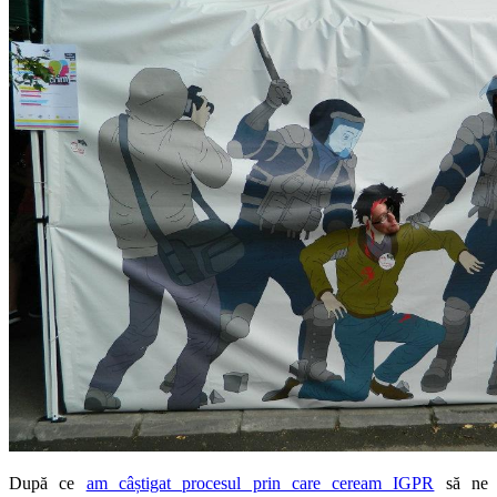
După ce
am câștigat procesul prin care ceream IGPR
să ne