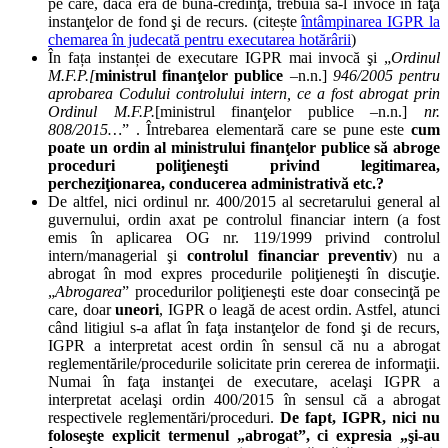
pe care, dacă era de bună-credinţă, trebuia să-l invoce în faţa
instanţelor de fond şi de recurs. (citește
întâmpinarea IGPR la
chemarea în judecată pentru executarea hotărârii
)
În fața instanței de executare IGPR mai invocă şi „
Ordinul
M.F.P.[
ministrul finanţelor publice
–n.n.]
946/2005 pentru
aprobarea Codului controlului intern, ce a fost abrogat prin
Ordinul M.F.P.
[ministrul finanţelor publice –n.n.]
nr.
808/2015…
” . Întrebarea elementară care se pune este
cum
poate un ordin al ministrului finanţelor publice să abroge
proceduri poliţieneşti privind legitimarea,
percheziţionarea, conducerea administrativă etc.?
De altfel, nici ordinul nr. 400/2015 al secretarului general al
guvernului, ordin axat pe controlul financiar intern (a fost
emis în aplicarea OG nr. 119/1999 privind controlul
intern/managerial şi
controlul financiar preventiv
) nu a
abrogat în mod expres procedurile poliţieneşti în discuţie.
„
Abrogarea
” procedurilor poliţieneşti este doar consecinţă pe
care, doar
uneori
, IGPR o leagă de acest ordin. Astfel, atunci
când litigiul s-a aflat în faţa instanţelor de fond şi de recurs,
IGPR a interpretat acest ordin în sensul că nu a abrogat
reglementările/procedurile solicitate prin cererea de informaţii.
Numai în faţa instanţei de executare, acelaşi IGPR a
interpretat acelaşi ordin 400/2015 în sensul că a abrogat
respectivele reglementări/proceduri.
De fapt, IGPR, nici nu
foloseşte explicit termenul
„
abrogat”, ci expresia
„
şi-au