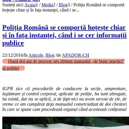
Sunteți aici:
Acasa
1
/
Media
2
/
Blog
3
/
Poliția Română se comportă
hoțește chiar și în fața instanței, când i se...
Poliția Română se comportă hoțește chiar
și în fața instanței, când i se cer informații
publice
22/12/2016
/
în
Articole
,
Blog
/
de
APADOR-CH
După doi ani de procese am obținut manualul „de bune practici”
al poliției
IGPR zice că procedurile de conducere la secție, amprentare,
legitimare și control corporal, aplicate de poliție, ba sunt abrogate,
ba există, dar nu se aplică, și de fapt nici nu avem nevoie de ele, de
vreme ce am cumpărat deja manualul comercializat de doi chestori
în care se spune cum procedează organul când acostează cetățeanul