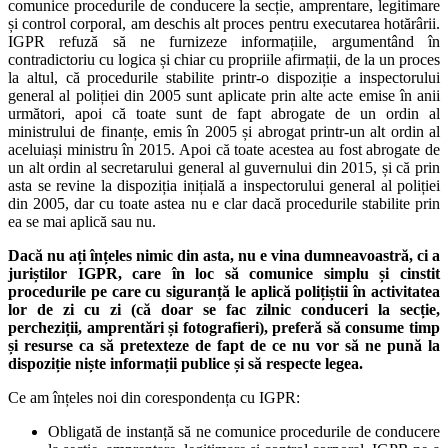
comunice procedurile de conducere la secție, amprentare, legitimare
și control corporal, am deschis alt proces pentru executarea hotărârii.
IGPR refuză să ne furnizeze informațiile, argumentând în
contradictoriu cu logica și chiar cu propriile afirmații, de la un proces
la altul, că procedurile stabilite printr-o dispoziție a inspectorului
general al poliției din 2005 sunt aplicate prin alte acte emise în anii
următori, apoi că toate sunt de fapt abrogate de un ordin al
ministrului de finanțe, emis în 2005 și abrogat printr-un alt ordin al
aceluiași ministru în 2015. Apoi că toate acestea au fost abrogate de
un alt ordin al secretarului general al guvernului din 2015, și că prin
asta se revine la dispoziția inițială a inspectorului general al poliției
din 2005, dar cu toate astea nu e clar dacă procedurile stabilite prin
ea se mai aplică sau nu.
Dacă nu ați înțeles nimic din asta, nu e vina dumneavoastră, ci a
juriștilor IGPR, care în loc să comunice simplu și cinstit
procedurile pe care cu siguranță le aplică polițiștii în activitatea
lor de zi cu zi (că doar se fac zilnic conduceri la secție,
percheziții, amprentări și fotografieri), preferă să consume timp
și resurse ca să pretexteze de fapt de ce nu vor să ne pună la
dispoziție niște informații publice și să respecte legea.
Ce am înțeles noi din corespondența cu IGPR:
Obligată de instanță să ne comunice procedurile de conducere