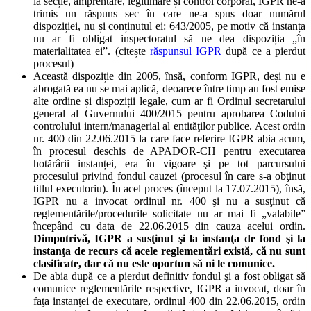
la secție, amprentare, legitimare și control corporal, IGPR ne-a
trimis un răspuns sec în care ne-a spus doar numărul
dispoziției, nu și conținutul ei: 643/2005, pe motiv că instanța
nu ar fi obligat inspectoratul să ne dea dispoziția „în
materialitatea ei”. (citește
răspunsul IGPR
după ce a pierdut
procesul)
Această dispoziție din 2005, însă, conform IGPR, deși nu e
abrogată ea nu se mai aplică, deoarece între timp au fost emise
alte ordine și dispoziții legale, cum ar fi Ordinul secretarului
general al Guvernului 400/2015 pentru aprobarea Codului
controlului intern/managerial al entităţilor publice. Acest ordin
nr. 400 din 22.06.2015 la care face referire IGPR abia acum,
în procesul deschis de APADOR-CH pentru executarea
hotărârii instanței, era în vigoare şi pe tot parcursului
procesului privind fondul cauzei (procesul în care s-a obţinut
titlul executoriu). În acel proces (început la 17.07.2015), însă,
IGPR nu a invocat ordinul nr. 400 şi nu a susţinut că
reglementările/procedurile solicitate nu ar mai fi „valabile”
începând cu data de 22.06.2015 din cauza acelui ordin.
Dimpotrivă, IGPR a susţinut şi la instanţa de fond şi la
instanţa de recurs că acele reglementări există, că nu sunt
clasificate, dar că nu este oportun să ni le comunice.
De abia după ce a pierdut definitiv fondul şi a fost obligat să
comunice reglementările respective, IGPR a invocat, doar în
faţa instanţei de executare, ordinul 400 din 22.06.2015, ordin