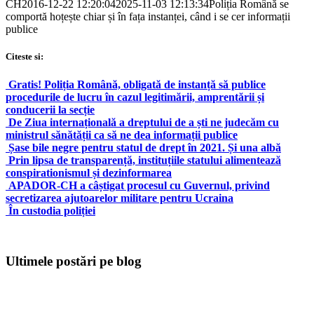
CH
2016-12-22 12:20:04
2025-11-03 12:13:34
Poliția Română se
comportă hoțește chiar și în fața instanței, când i se cer informații
publice
Citeste si:
Gratis! Poliția Română, obligată de instanță să publice
procedurile de lucru în cazul legitimării, amprentării și
conducerii la secție
De Ziua internațională a dreptului de a ști ne judecăm cu
ministrul sănătății ca să ne dea informații publice
Șase bile negre pentru statul de drept în 2021. Și una albă
Prin lipsa de transparență, instituțiile statului alimentează
conspirationismul și dezinformarea
APADOR-CH a câștigat procesul cu Guvernul, privind
secretizarea ajutoarelor militare pentru Ucraina
În custodia poliției
Ultimele postări pe blog