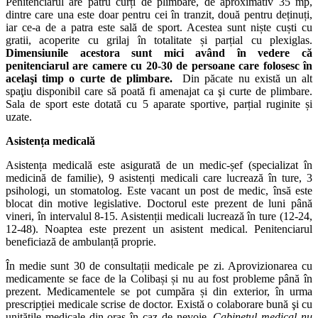
Penitenciarul are patru curți de plimbare, de aproximativ 35 mp,
dintre care una este doar pentru cei în tranzit, două pentru deținuți,
iar ce-a de a patra este sală de sport. Acestea sunt niște cuști cu
gratii, acoperite cu grilaj în totalitate și parțial cu plexiglas.
Dimensiunile acestora sunt mici având în vedere că
penitenciarul are camere cu 20-30 de persoane care folosesc în
acelaşi timp o curte de plimbare.
Din păcate nu există un alt
spaţiu disponibil care să poată fi amenajat ca şi curte de plimbare.
Sala de sport este dotată cu 5 aparate sportive, parțial ruginite și
uzate.
Asistența medicală
Asistența medicală este asigurată de un medic-șef (specializat în
medicină de familie), 9 asistenți medicali care lucrează în ture, 3
psihologi, un stomatolog. Este vacant un post de medic, însă este
blocat din motive legislative. Doctorul este prezent de luni până
vineri, în intervalul 8-15. Asistenții medicali lucrează în ture (12-24,
12-48). Noaptea este prezent un asistent medical. Penitenciarul
beneficiază de ambulanță proprie.
În medie sunt 30 de consultații medicale pe zi. Aprovizionarea cu
medicamente se face de la Colibași și nu au fost probleme până în
prezent. Medicamentele se pot cumpăra și din exterior, în urma
prescripției medicale scrise de doctor. Există o colaborare bună şi cu
unitățile medicale din oraș în caz de nevoie.
Cabinetul medical nu