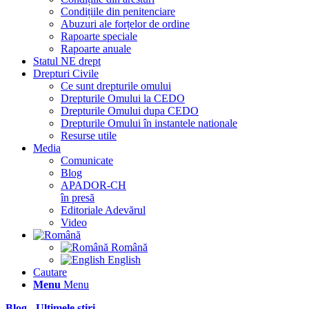
Condițiile din penitenciare
Abuzuri ale forțelor de ordine
Rapoarte speciale
Rapoarte anuale
Statul NE drept
Drepturi Civile
Ce sunt drepturile omului
Drepturile Omului la CEDO
Drepturile Omului dupa CEDO
Drepturile Omului în instantele nationale
Resurse utile
Media
Comunicate
Blog
APADOR-CH
în presă
Editoriale Adevărul
Video
Română
English
Cautare
Menu
Menu
Blog - Ultimele știri