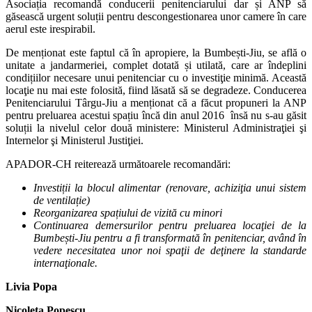
Asociația recomandă conducerii penitenciarului dar și ANP să
găsească urgent soluții pentru descongestionarea unor camere în care
aerul este irespirabil.
De menționat este faptul că în apropiere, la Bumbești-Jiu, se află o
unitate a jandarmeriei, complet dotată și utilată, care ar îndeplini
condițiilor necesare unui penitenciar cu o investiţie minimă. Această
locaţie nu mai este folosită, fiind lăsată să se degradeze. Conducerea
Penitenciarului Târgu-Jiu a menționat că a făcut propuneri la ANP
pentru preluarea acestui spațiu încă din anul 2016 însă nu s-au găsit
soluții la nivelul celor două ministere: Ministerul Administraţiei şi
Internelor şi Ministerul Justiţiei.
APADOR-CH reiterează următoarele recomandări:
Investiții la blocul alimentar (renovare, achiziţia unui sistem
de ventilație)
Reorganizarea spațiului de vizită cu minori
Continuarea demersurilor pentru preluarea locaţiei de la
Bumbești-Jiu pentru a fi transformată în penitenciar, având în
vedere necesitatea unor noi spaţii de deţinere la standarde
internaţionale.
Livia Popa
Nicoleta Popescu