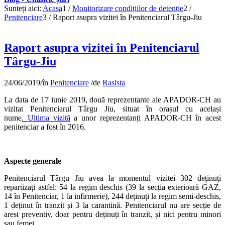
Sunteți aici:
Acasa
1
/
Monitorizare condițiilor de detenție
2
/
Penitenciare
3
/
Raport asupra vizitei în Penitenciarul Târgu-Jiu
Raport asupra vizitei în Penitenciarul
Târgu-Jiu
24/06/2019
/
în
Penitenciare
/
de
Rasista
La data de 17 iunie 2019, două reprezentante ale APADOR-CH au
vizitat Penitenciarul Târgu Jiu, situat în orașul cu același
nume
.
Ultima vizită
a unor reprezentanți APADOR-CH în acest
penitenciar a fost în 2016.
Aspecte generale
Penitenciarul Târgu Jiu avea la momentul vizitei 302 deținuți
repartizați astfel: 54 la regim deschis (39 la secția exterioară GAZ,
14 în Penitenciar, 1 la infirmerie), 244 deținuți la regim semi-deschis,
1 deținut în tranzit și 3 la carantină. Penitenciarul nu are secție de
arest preventiv, doar pentru deținuți în tranzit, și nici pentru minori
sau femei.