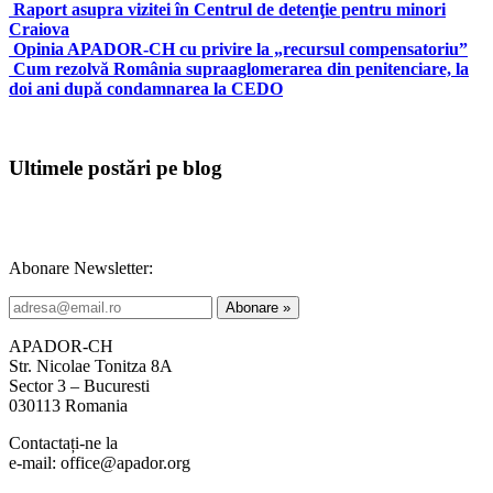
Raport asupra vizitei în Centrul de detenţie pentru minori
Craiova
Opinia APADOR-CH cu privire la „recursul compensatoriu”
Cum rezolvă România supraaglomerarea din penitenciare, la
doi ani după condamnarea la CEDO
Ultimele postări pe blog
Abonare Newsletter:
APADOR-CH
Str. Nicolae Tonitza 8A
Sector 3 – Bucuresti
030113 Romania
Contactați-ne la
e-mail: office@apador.org