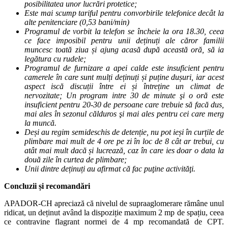
posibilitatea unor lucrări protetice;
Este mai scump tariful pentru convorbirile telefonice decât la
alte penitenciare (0,53 bani/min)
Programul de vorbit la telefon se încheie la ora 18.30, ceea
ce face imposibil pentru unii deținuți ale căror familii
muncesc toată ziua și ajung acasă după această oră, să ia
legătura cu rudele;
Programul de furnizare a apei calde este insuficient pentru
camerele în care sunt mulți deținuți și puține dușuri, iar acest
aspect iscă discuții între ei și întreține un climat de
nervozitate; Un program intre 30 de minute şi o oră este
insuficient pentru 20-30 de persoane care trebuie să facă dus,
mai ales în sezonul călduros şi mai ales pentru cei care merg
la muncă.
Deși au regim semideschis de detenție, nu pot ieși în curțile de
plimbare mai mult de 4 ore pe zi în loc de 8 cât ar trebui, cu
atât mai mult dacă și lucrează, caz în care ies doar o data la
două zile în curtea de plimbare;
Unii dintre deținuți au afirmat că fac puţine activităţi.
Concluzii și recomandări
APADOR-CH apreciază că nivelul de supraaglomerare rămâne unul
ridicat, un deținut având la dispoziție maximum 2 mp de spațiu, ceea
ce contravine flagrant normei de 4 mp recomandată de CPT.