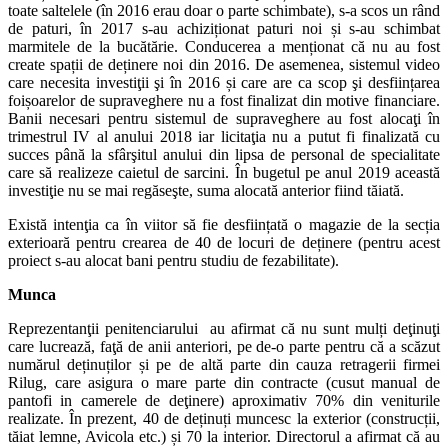
toate saltelele (în 2016 erau doar o parte schimbate), s-a scos un rând
de paturi, în 2017 s-au achiziționat paturi noi și s-au schimbat
marmitele de la bucătărie. Conducerea a menționat că nu au fost
create spații de deținere noi din 2016. De asemenea, sistemul video
care necesita investiţii şi în 2016 și care are ca scop şi desființarea
foișoarelor de supraveghere nu a fost finalizat din motive financiare.
Banii necesari pentru sistemul de supraveghere au fost alocaţi în
trimestrul IV al anului 2018 iar licitaţia nu a putut fi finalizată cu
succes până la sfârşitul anului din lipsa de personal de specialitate
care să realizeze caietul de sarcini. În bugetul pe anul 2019 această
investiţie nu se mai regăseşte, suma alocată anterior fiind tăiată.
Există intenţia ca în viitor să fie desființată o magazie de la secția
exterioară pentru crearea de 40 de locuri de deținere (pentru acest
proiect s-au alocat bani pentru studiu de fezabilitate).
Munca
Reprezentanţii penitenciarului au afirmat că nu sunt mulți deţinuţi
care lucrează, faţă de anii anteriori, pe de-o parte pentru că a scăzut
numărul deținuților și pe de altă parte din cauza retragerii firmei
Rilug, care asigura o mare parte din contracte (cusut manual de
pantofi in camerele de deţinere) aproximativ 70% din veniturile
realizate. În prezent, 40 de deținuți muncesc la exterior (construcții,
tăiat lemne, Avicola etc.) și 70 la interior. Directorul a afirmat că au