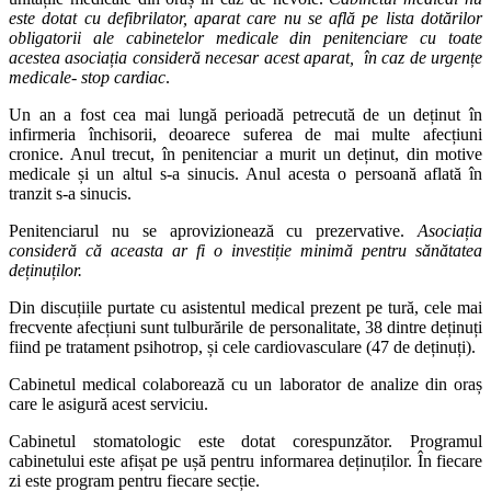
este dotat cu defibrilator, aparat care nu se află pe lista dotărilor
obligatorii ale cabinetelor medicale din penitenciare cu toate
acestea asociația consideră necesar acest aparat, în caz de urgențe
medicale- stop cardiac
.
Un an a fost cea mai lungă perioadă petrecută de un deținut în
infirmeria închisorii, deoarece suferea de mai multe afecțiuni
cronice. Anul trecut, în penitenciar a murit un deținut, din motive
medicale și un altul s-a sinucis. Anul acesta o persoană aflată în
tranzit s-a sinucis.
Penitenciarul nu se aprovizionează cu prezervative.
Asociația
consideră că aceasta ar fi o investiție minimă pentru sănătatea
deținuților.
Din discuțiile purtate cu asistentul medical prezent pe tură, cele mai
frecvente afecțiuni sunt tulburările de personalitate, 38 dintre deținuți
fiind pe tratament psihotrop, și cele cardiovasculare (47 de deținuți).
Cabinetul medical colaborează cu un laborator de analize din oraș
care le asigură acest serviciu.
Cabinetul stomatologic este dotat corespunzător. Programul
cabinetului este afișat pe ușă pentru informarea deținuților. În fiecare
zi este program pentru fiecare secție.