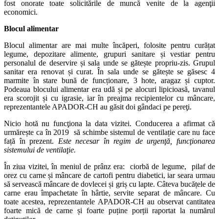
fost onorate toate solicitările de muncă venite de la agenţii
economici.
Blocul alimentar
Blocul alimentar are mai multe încăperi, folosite pentru curățat
legume, depozitare alimente, grupuri sanitare și vestiar pentru
personalul de deservire și sala unde se gătește propriu-zis. Grupul
sanitar era renovat și curat. În sala unde se gătește se găsesc 4
marmite în stare bună de funcționare, 3 hote, aragaz și cuptor.
Podeaua blocului alimentar era udă și pe alocuri lipicioasă, tavanul
era scorojit și cu igrasie, iar în preajma recipientelor cu mâncare,
reprezentantele APADOR-CH au găsit doi gândaci pe pereţi.
Nicio hotă nu funcţiona la data vizitei. Conducerea a afirmat că
urmărește ca în 2019 să schimbe sistemul de ventilație care nu face
față în prezent.
Este necesar în regim de urgenţă, funcţionarea
sistemului de ventilaţie.
În ziua vizitei, în meniul de prânz era: ciorbă de legume, pilaf de
orez cu carne și mâncare de cartofi pentru diabetici, iar seara urmau
să servească mâncare de dovlecei și griș cu lapte. Câteva bucățele de
carne erau împachetate în hârtie, servite separat de mâncare. Cu
toate acestea, reprezentantele APADOR-CH au observat cantitatea
foarte mică de carne și foarte puține porții raportat la numărul