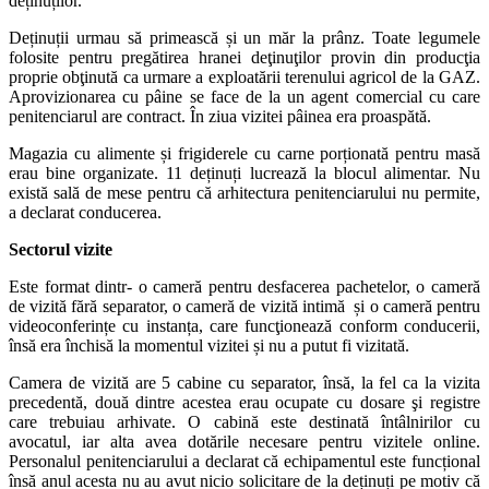
deținuților.
Deținuții urmau să primească și un măr la prânz. Toate legumele
folosite pentru pregătirea hranei deţinuţilor provin din producţia
proprie obţinută ca urmare a exploatării terenului agricol de la GAZ.
Aprovizionarea cu pâine se face de la un agent comercial cu care
penitenciarul are contract. În ziua vizitei pâinea era proaspătă.
Magazia cu alimente și frigiderele cu carne porționată pentru masă
erau bine organizate. 11 deținuți lucrează la blocul alimentar. Nu
există sală de mese pentru că arhitectura penitenciarului nu permite,
a declarat conducerea.
Sectorul vizite
Este format dintr- o cameră pentru desfacerea pachetelor, o cameră
de vizită fără separator, o cameră de vizită intimă și o cameră pentru
videoconferințe cu instanța, care funcţionează conform conducerii,
însă era închisă la momentul vizitei și nu a putut fi vizitată.
Camera de vizită are 5 cabine cu separator, însă, la fel ca la vizita
precedentă, două dintre acestea erau ocupate cu dosare şi registre
care trebuiau arhivate. O cabină este destinată întâlnirilor cu
avocatul, iar alta avea dotările necesare pentru vizitele online.
Personalul penitenciarului a declarat că echipamentul este funcțional
însă anul acesta nu au avut nicio solicitare de la deținuți pe motiv că