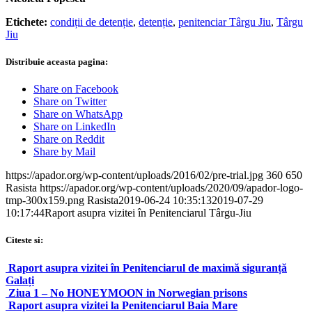
Etichete:
condiții de detenție
,
detenție
,
penitenciar Târgu Jiu
,
Târgu
Jiu
Distribuie aceasta pagina:
Share on Facebook
Share on Twitter
Share on WhatsApp
Share on LinkedIn
Share on Reddit
Share by Mail
https://apador.org/wp-content/uploads/2016/02/pre-trial.jpg
360
650
Rasista
https://apador.org/wp-content/uploads/2020/09/apador-logo-
tmp-300x159.png
Rasista
2019-06-24 10:35:13
2019-07-29
10:17:44
Raport asupra vizitei în Penitenciarul Târgu-Jiu
Citeste si:
Raport asupra vizitei în Penitenciarul de maximă siguranță
Galați
Ziua 1 – No HONEYMOON in Norwegian prisons
Raport asupra vizitei la Penitenciarul Baia Mare