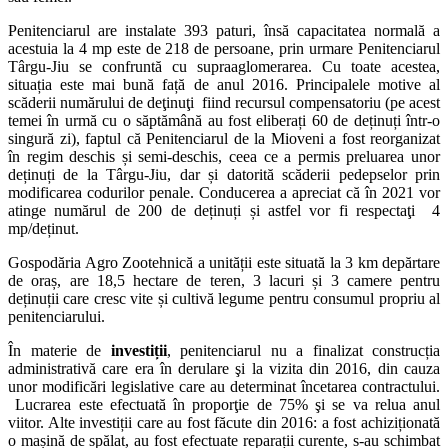
Penitenciarul are instalate 393 paturi, însă capacitatea normală a
acestuia la 4 mp este de 218 de persoane, prin urmare Penitenciarul
Târgu-Jiu se confruntă cu supraaglomerarea. Cu toate acestea,
situația este mai bună față de anul 2016. Principalele motive al
scăderii numărului de deţinuţi fiind recursul compensatoriu (pe acest
temei în urmă cu o săptămână au fost eliberați 60 de deținuți într-o
singură zi), faptul că Penitenciarul de la Mioveni a fost reorganizat
în regim deschis și semi-deschis, ceea ce a permis preluarea unor
deținuți de la Târgu-Jiu, dar și datorită scăderii pedepselor prin
modificarea codurilor penale. Conducerea a apreciat că în 2021 vor
atinge numărul de 200 de deținuți și astfel vor fi respectaţi 4
mp/deținut.
Gospodăria Agro Zootehnică a unității este situată la 3 km depărtare
de oraș, are 18,5 hectare de teren, 3 lacuri și 3 camere pentru
deținuții care cresc vite și cultivă legume pentru consumul propriu al
penitenciarului.
În materie de
investiții
, penitenciarul nu a finalizat construcția
administrativă care era în derulare şi la vizita din 2016, din cauza
unor modificări legislative care au determinat încetarea contractului.
Lucrarea este efectuată în proporţie de 75% şi se va relua anul
viitor. Alte investiții care au fost făcute din 2016: a fost achiziționată
o mașină de spălat, au fost efectuate reparații curente, s-au schimbat