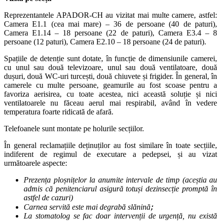
Reprezentantele APADOR-CH au vizitat mai multe camere, astfel:
Camera E1.1 (cea mai mare) – 36 de persoane (40 de paturi),
Camera E1.14 – 18 persoane (22 de paturi), Camera E3.4 – 8
persoane (12 paturi), Camera E2.10 – 18 persoane (24 de paturi).
Spațiile de detenție sunt dotate, în funcție de dimensiunile camerei,
cu unul sau două televizoare, unul sau două ventilatoare, două
dușuri, două WC-uri turcești, două chiuvete și frigider. În general, în
camerele cu multe persoane, geamurile au fost scoase pentru a
favoriza aerisirea, cu toate acestea, nici această soluție și nici
ventilatoarele nu făceau aerul mai respirabil, având în vedere
temperatura foarte ridicată de afară.
Telefoanele sunt montate pe holurile secțiilor.
În general reclamațiile deținuților au fost similare în toate secțiile,
indiferent de regimul de executare a pedepsei, și au vizat
următoarele aspecte:
Prezența ploșnițelor la anumite intervale de timp (aceștia au
admis că penitenciarul asigură totuși dezinsecție promptă în
astfel de cazuri)
Carnea servită este mai degrabă slănină
ꓼ
La stomatolog se fac doar intervenții de urgență, nu există