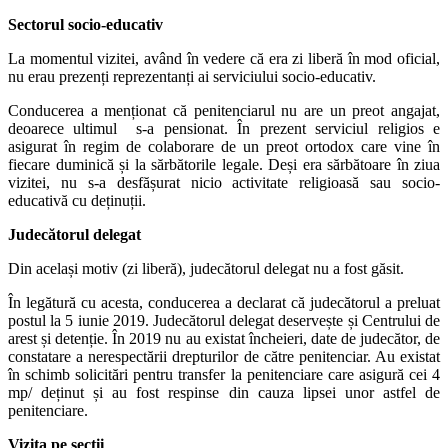
Sectorul socio-educativ
La momentul vizitei, având în vedere că era zi liberă în mod oficial,
nu erau prezenți reprezentanți ai serviciului socio-educativ.
Conducerea a menționat că penitenciarul nu are un preot angajat,
deoarece ultimul s-a pensionat. În prezent serviciul religios e
asigurat în regim de colaborare de un preot ortodox care vine în
fiecare duminică și la sărbătorile legale. Deși era sărbătoare în ziua
vizitei, nu s-a desfășurat nicio activitate religioasă sau socio-
educativă cu deținuții.
Judecătorul delegat
Din același motiv (zi liberă), judecătorul delegat nu a fost găsit.
În legătură cu acesta, conducerea a declarat că judecătorul a preluat
postul la 5 iunie 2019. Judecătorul delegat deservește și Centrului de
arest și detenție. În 2019 nu au existat încheieri, date de judecător, de
constatare a nerespectării drepturilor de către penitenciar. Au existat
în schimb solicitări pentru transfer la penitenciare care asigură cei 4
mp/ deținut și au fost respinse din cauza lipsei unor astfel de
penitenciare.
Vizita pe secții