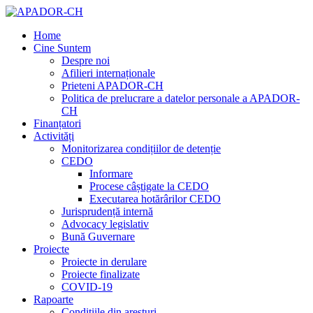
Home
Cine Suntem
Despre noi
Afilieri internaționale
Prieteni APADOR-CH
Politica de prelucrare a datelor personale a APADOR-
CH
Finanțatori
Activități
Monitorizarea condițiilor de detenție
CEDO
Informare
Procese câștigate la CEDO
Executarea hotărârilor CEDO
Jurisprudență internă
Advocacy legislativ
Bună Guvernare
Proiecte
Proiecte in derulare
Proiecte finalizate
COVID-19
Rapoarte
Condițiile din aresturi