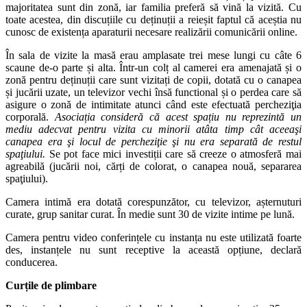
majoritatea sunt din zonă, iar familia preferă să vină la vizită. Cu
toate acestea, din discuțiile cu deținuții a reieșit faptul că aceștia nu
cunosc de existența aparaturii necesare realizării comunicării online.
În sala de vizite la masă erau amplasate trei mese lungi cu câte 6
scaune de-o parte și alta. Într-un colț al camerei era amenajată și o
zonă pentru deținuții care sunt vizitați de copii, dotată cu o canapea
și jucării uzate, un televizor vechi însă functional și o perdea care să
asigure o zonă de intimitate atunci când este efectuată percheziţia
corporală.
Asociația consideră că acest spațiu nu reprezintă un
mediu adecvat pentru vizita cu minorii atâta timp cât aceeaşi
canapea era şi locul de percheziţie
şi nu era separată de restul
spaţiului.
Se pot face mici investiții care să creeze o atmosferă mai
agreabilă (jucării noi, cărți de colorat, o canapea nouă, separarea
spaţiului).
Camera intimă era dotată corespunzător, cu televizor, așternuturi
curate, grup sanitar curat. În medie sunt 30 de vizite intime pe lună.
Camera pentru video conferințele cu instanța nu este utilizată foarte
des, instanțele nu sunt receptive la această opțiune, declară
conducerea.
Curțile de plimbare