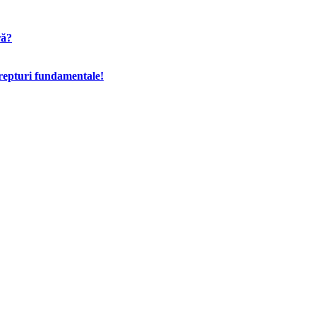
ră?
drepturi fundamentale!