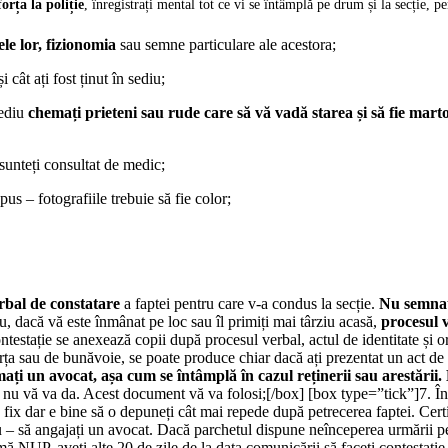
orța la poliție
, înregistrați mental tot ce vi se întâmplă pe drum și la secție, p
le lor, fizionomia
sau semne particulare ale acestora;
i cât ați fost ținut în sediu;
sediu
chemați prieteni sau rude care să vă vadă starea și să fie marto
unteți consultat de medic;
upus – fotografiile trebuie să fie color;
rbal de constatare
a faptei pentru care v-a condus la secție.
Nu semnaț
nu, dacă vă este înmânat pe loc sau îl primiți mai târziu acasă,
procesul v
ntestație se anexează copii după procesul verbal, actul de identitate și ori
ța sau de bunăvoie, se poate produce chiar dacă ați prezentat un act de 
mați un avocat, așa cum se întâmplă în cazul reținerii sau arestării
ia nu vă va da. Acest document vă va folosi;[/box] [box type=”tick”]7. În c
x dar e bine să o depuneți cât mai repede după petrecerea faptei. Certific
riu – să angajați un avocat. Dacă parchetul dispune neînceperea urmării 
irmă NUP, aveți alte 20 de zile de la data comunicării să faceți contesta