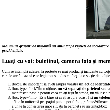
Mai multe grupuri de inițiativă au anunțat pe rețelele de socializare
prezidențiale.
Luați cu voi: buletinul, camera foto și me
Cum se întâmplă adesea, la proteste se mai produc și incidente cu forț
care le are în caz că este legitimat sau dus cu forța la o secție de poliție
[box]Este important să aveți asupra voastră
un act de identitat
[box type=”tick”]În mulțime,
nu vă separați de prieteni sau 
manifestați pașnic pentru ceea ce ați ieșit în stradă, nu vă lăsați 
[box type=”info”]Este bine să aveți asupra voastră și
un telefon
aflate în uniformă pe spațiul public pot fi fotografitate&filmat
ajunge la contestarea unor situații la parchet sau instanță;[/box]