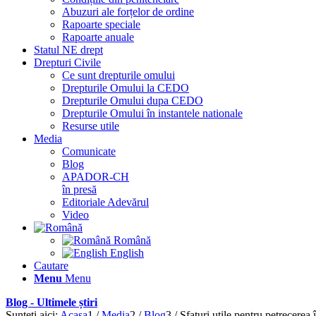
Abuzuri ale forțelor de ordine
Rapoarte speciale
Rapoarte anuale
Statul NE drept
Drepturi Civile
Ce sunt drepturile omului
Drepturile Omului la CEDO
Drepturile Omului dupa CEDO
Drepturile Omului în instantele nationale
Resurse utile
Media
Comunicate
Blog
APADOR-CH
în presă
Editoriale Adevărul
Video
Română
English
Cautare
Menu
Menu
Blog - Ultimele știri
Sunteți aici:
Acasa
1
/
Media
2
/
Blog
3
/
Sfaturi utile pentru petrecerea î