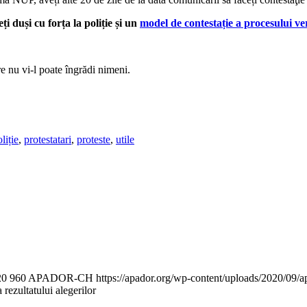
i duși cu forța la poliție și un
model de contestație a procesului ve
re nu vi-l poate îngrădi nimeni.
liție
,
protestatari
,
proteste
,
utile
20
960
APADOR-CH
https://apador.org/wp-content/uploads/2020/09
a rezultatului alegerilor