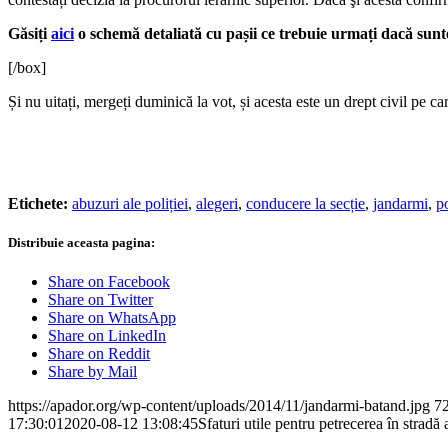
Găsiți
aici
o schemă detaliată cu pașii ce trebuie urmați dacă sunteț
[/box]
Și nu uitați, mergeți duminică la vot, și acesta este un drept civil pe ca
Etichete:
abuzuri ale poliției
,
alegeri
,
conducere la secție
,
jandarmi
,
po
Distribuie aceasta pagina:
Share on Facebook
Share on Twitter
Share on WhatsApp
Share on LinkedIn
Share on Reddit
Share by Mail
https://apador.org/wp-content/uploads/2014/11/jandarmi-batand.jpg
7
17:30:01
2020-08-12 13:08:45
Sfaturi utile pentru petrecerea în stradă 